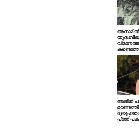
അസമില്
യുദ്ധവിമ
വിമാനത്ത
കണ്ടെത്ത
അജിത് പവ
മരണത്തില
ദുരൂഹതയു
പ്രതിപക്