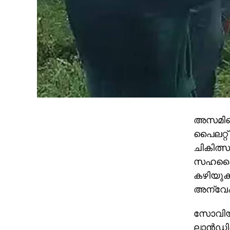
അസമിലെ 
പൈലറ്റ് 
ചികിത്സ
സഹപൈലറ്
കഴിയുക
അന്വേഷ
സോവിയറ്
ലാന്‍ഡി