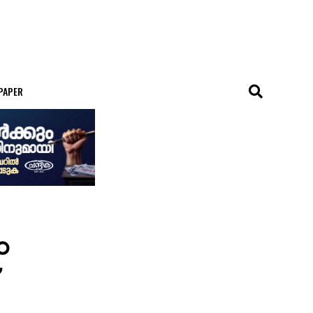
 PAPER
ം