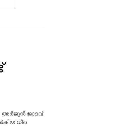
്
ര്‍ജുന്‍ ജാദവ്
ല്‍കിയ ധീര