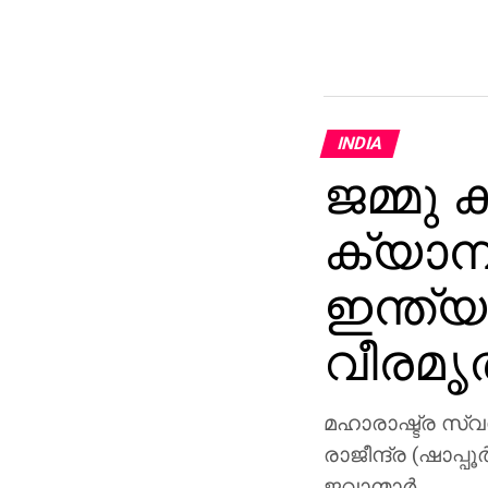
INDIA
ജമ്മു 
ക്യാമ്
ഇന്ത്യ
വീരമൃ
മഹാരാഷ്ട്ര സ്വ
രാജീന്ദ്ര (ഷാപ്
ജവാന്മാര്‍