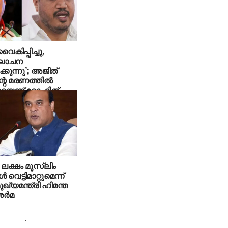
ൈകിപ്പിച്ചു,
ലോചന
കുന്നു’; അജിത്
റെ മരണത്തില്‍
യെന്ന് രോഹിത്
ക്ഷം മുസ്‍ലിം
വെട്ടിമാറ്റുമെന്ന്
്യമന്ത്രി ഹിമന്ത
ശർമ