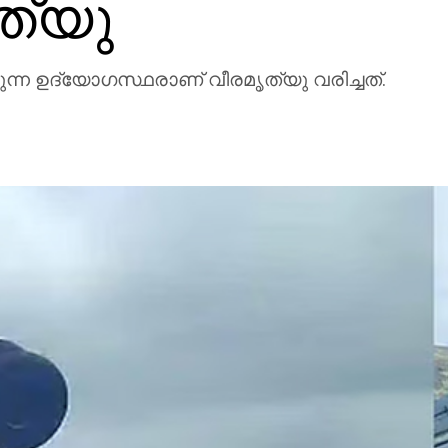
ൃത്യു
രുന്ന ഉദ്യോഗസ്ഥരാണ് വീരമൃത്യു വരിച്ചത്.