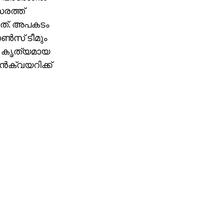
സരത്ത്
്ചത്. അപകടം
്‍സ് ടീമും
റെ കൃത്യമായ
്‍ക്വയറിക്ക്