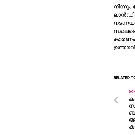
നിന്നും
ലാന്‍ഡി
നടന്നയു
സ്ഥലത്ത
കാരണം ക
ഉത്തരവിട
RELATED T
DON
ക
സ
ബ
ആ
കള