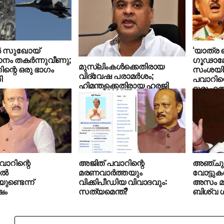
‍ സുഖോയ്
‘യാത്ര വ
ാനം തകര്‍ന്നുവീണു;
ഗൂഢാ
മുസ്‌ലിംകള്‍ക്കെതിരായ
ിന്റെ ഒരു ഭാഗം
സംശയിക്
വിദ്വേഷ പരാമര്‍ശം;
ി
പവാറിന്
ഹിമന്തക്കെതിരായ ഹരജി
ദുരൂഹത
പരിഗണിക്കാന്‍ വിസമ്മതിച്ച്
പവാര്‍
സുപ്രീംകോടതി
ാറിന്റെ
അജിത് പവാറിന്റെ
അഞ്ചു ല
്‍
മരണവാര്‍ത്തയും
വോട്ടുകൾ 
ണ്ടെന്ന്
വിക്കിപീഡിയ വിവാദവും:
അസം മുഖ
ഷം
സത്യമെന്ത്?
ബിശ്വ 