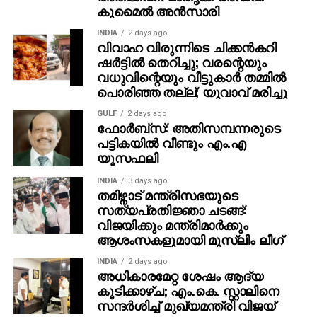
കുമൈല്‍ അന്‍സാരി
ഈ പുതിയ സമീപനം ഡോക്ടര്‍മാര്‍ക്ക് ശ്വാസകോശ
INDIA
2 days ago
അര്‍ബുദം തുടക്കഘട്ടത്തില്‍ തന്നെ കണ്ടെത്താന്‍
വിവാഹ വിരുന്നിടെ ചിക്കന്‍കറി
സഹായിക്കുമെന്നും അതോടൊപ്പം അനാവശ്യ
ഷര്‍ട്ടില്‍ തെറിച്ചു; വരന്റെയും
വധുവിന്റെയും വീട്ടുകാര്‍ തമ്മില്‍
സ്‌കാനുകളും ചികിത്സാചെലവും കുറയ്ക്കാന്‍
പൊരിഞ്ഞ തല്ല്; യുവാവ് മരിച്ചു
കഴിയുമെന്നും ഗവേഷകര്‍ വ്യക്തമാക്കി.
GULF
2 days ago
ഫോർബ്സ്: അതിസമ്പന്നരുടെ
പട്ടികയിൽ വീണ്ടും എം.എ
യൂസഫലി
INDIA
3 days ago
തമിഴ്നാട് മന്ത്രിസഭയുടെ
സത്യപ്രതിജ്ഞാ ചടങ്ങ്:
വിജയിക്കും മന്ത്രിമാര്‍ക്കും
ആശംസകളുമായി മുസ്ലിം ലീഗ്
INDIA
2 days ago
അധികാരമേറ്റ ശേഷം ആദ്യ
കൂടിക്കാഴ്ച; എം.കെ. സ്റ്റാലിനെ
സന്ദര്‍ശിച്ച് മുഖ്യമന്ത്രി വിജയ്