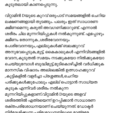
കൂടുതലായി കാണപ്പെടുന്നു.
വിറ്റാമിൻ Dയുടെ കുറവ് ഒരുപാട് സമയങ്ങളിൽ ചെറിയ
ലക്ഷണങ്ങളായി തുടങ്ങും. പലരും ഇത് സാധാരണ
ക്ഷീണമെന്നു കരുതി അവഗണിക്കാറുണ്ട്. എന്നാൽ
ശരീരം ചില മുന്നറിയിപ്പുകൾ നൽകുന്നുണ്ട്. എപ്പോഴും
ക്ഷീണം തോന്നുക ,ശരീരവേദനയും
പേശിവേദനയും,എല്ലുകൾക്ക് ബലക്കുറവ്
അനുഭവപ്പെടുക,മുട്ട്, കൈകാലുകൾ എന്നിവിടങ്ങളിൽ
വേദന,കൂടുതൽ സമയം നടക്കുകയോ നിൽക്കുകയോ
ചെയ്യുമ്പോൾ ബുദ്ധിമുട്ട്,മുടികൊഴിച്ചിൽ വർധിക്കുക
മാനസിക വിഷാദം അല്ലെങ്കിൽ ഉത്സാഹക്കുറവ്
,കുട്ടികളിൽ വളർച്ചാ പ്രശ്നങ്ങൾ,ചെറിയ
പരിക്കുകൾക്കുപോലും എല്ല് പൊട്ടാൻ സാധ്യത
കൂടുക എന്നിവർ ശരീരം നൽകുന്ന
മുന്നറിയിപ്പുകളാണ്.വിറ്റാമിൻ Dയുടെ അളവ്
ശരീരത്തിൽ എത്രയെന്ന് ഉറപ്പിക്കാൻ സാധാരണ
രക്തപരിശോധനയാണ് ചെയ്യുന്നത്. ഡോക്ടർ
നിർദേശിക്കുന്ന പരിശോധനയിലൂടെ മാത്രമേ