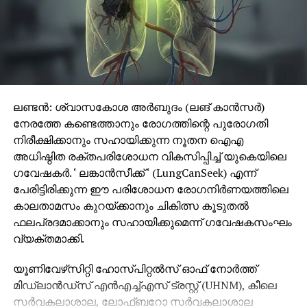
ലണ്ടന്‍: ശ്വാസകോശ അര്‍ബുദം (ലങ് കാന്‍സര്‍)
നേരത്തേ കണ്ടെത്താനും രോഗത്തിന്റെ പുരോഗതി
നിരീക്ഷിക്കാനും സഹായിക്കുന്ന നൂതന ഐഎ
അധിഷ്ഠിത രക്തപരിശോധന വികസിപ്പിച്ച് യുകെയിലെ
ഗവേഷകര്‍. ‘ ലങ്കാന്‍സീക്ക് ‘ (LungCanSeek) എന്ന്
പേരിട്ടിരിക്കുന്ന ഈ പരിശോധന രോഗനിര്‍ണയത്തിലെ
കാലതാമസം കുറയ്ക്കാനും ചികിത്സ കൂടുതല്‍
ഫലപ്രദമാക്കാനും സഹായിക്കുമെന്ന് ഗവേഷകസംഘം
വ്യക്തമാക്കി.
യൂണിവേഴ്‌സിറ്റി ഹോസ്പിറ്റല്‍സ് ഓഫ് നോര്‍ത്ത്
മിഡ്‌ലാന്‍ഡ്‌സ് എന്‍എച്ച്എസ് ട്രസ്റ്റ് (UHNM), കീലെ
സര്‍വകലാശാല, ലോഫ്ബറോ സര്‍വകലാശാല