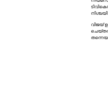
നിയമസഭാ 
ടിവികെയ
നിശ്ചയിച
വിജയ് ഉ
ചെയ്തത്
തന്നെയ