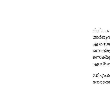
ടിവികെ 
അര്‍ജുന
എ സെങ്ക
സെക്രട്
സെക്രട്
എന്നിവര
ഡിഎംകെ
നേരത്തെ