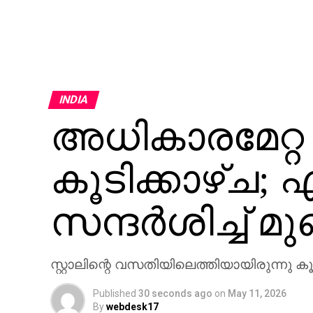
INDIA
അധികാരമേറ്
കൂടിക്കാഴ്ച; എ
സന്ദര്‍ശിച്ച് മ
സ്റ്റാലിന്റെ വസതിയിലെത്തിയായിരുന്നു കൂട
Published
30 seconds ago
on
May 11, 2026
By
webdesk17