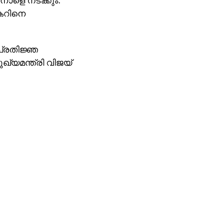
 നാളെ നടക്കും.
ാകറിനെ
യപ്രതിജ്ഞ
്യമന്ത്രി വിജയ്