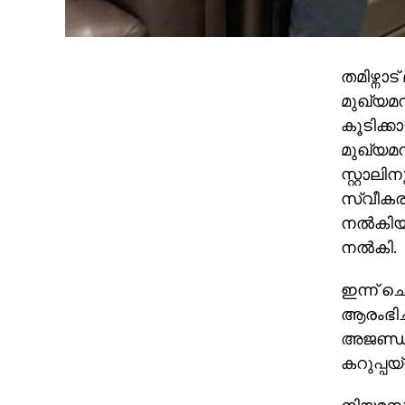
തമിഴ്നാ
മുഖ്യമന
കൂടിക്കാ
മുഖ്യമന
സ്റ്റാലി
സ്വീകരി
നല്‍കിയ
നല്‍കി.
ഇന്ന് 
ആരംഭിച
അജണ്ഡ.
കറുപ്പയ