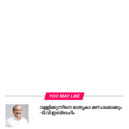
കുഞ്ഞാലിക്കുട്ടി. അബ്ബാസലി ശിഹാബ് തങ്ങള്
, പി.വി
അന്
വര്
, വി.എസ് ജോയ്, ആര്യാടന്
ഷൗക്കത്ത്
തുടങ്ങിയവര്
പങ്കെടുത്ത സംഗമം
നിലമ്പൂരില്
യു.ഡിഎ.ഫിന് വന്
വിജയം ഉറപ്പ്
നല്
കുന്നതായിരുന്നു. കോണ്
ഗ്രസ് മുസ്ലിംലീഗിനെ
അഭിനന്ദിക്കുകയുണ്ടായി. സ്ഥാനാര്
ത്ഥി
പ്രഖ്യാപനത്തിനു മുമ്പേ ചുമരുകളിലെല്ലാം പേര്
പിന്നീട് ചേര്
ക്കാവുന്ന തരത്തില്
എഴുതുവാനും
മുസ്ലിംലീഗ് നിര്
ദേശം നില്
കിയിരുന്നു.
നിലമ്പൂരില്
വിജയിക്കേണ്ടത് മുസ്ലിംലീഗിന്റെ
അഭിമാനമാണെന്ന് പ്രഖ്യാപിച്ച് നടത്തിയ
പ്രവര്
ത്തനത്തിലൂടെ വലിയ വിജയം
ഉപതിരഞ്ഞെടുപ്പിലുണ്ടായി. തദ്ദേശസ്ഥാപനങ്ങളിലേക്ക്
നടന്ന വിവിധ ഉപതിരഞ്ഞടുപ്പുകളിലും യു.ഡി.എഫ്
YOU MAY LIKE
വന്
വിജയം വരിച്ചിരുന്നു.
വള്ളിക്കുന്നിനെ മാതൃകാ മണ്ഡലമാക്കും
-ടി.വി ഇബ്രാഹിം
നിലമ്പൂര്
ഉപതിരഞ്ഞെടുപ്പിനു ശേഷമായിരുന്നു
2025ലെ തദ്ദേശ തിരഞ്ഞെടുപ്പ്.