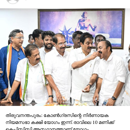
തിരുവനന്തപുരം: കോണ്‍ഗ്രസിന്റെ നിര്‍ണായക
നിയമസഭാ കക്ഷി യോഗം ഇന്ന്. രാവിലെ 10 മണിക്ക്
കെപിസിസി ആസ്ഥാനത്താണ് യോഗം.