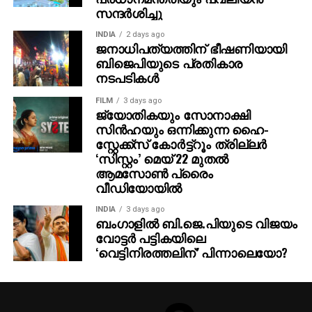
സന്ദര്‍ശിച്ചു
INDIA
2 days ago
ജനാധിപത്യത്തിന് ഭീഷണിയായി
ബിജെപിയുടെ പ്രതികാര
നടപടികള്‍
FILM
3 days ago
ജ്യോതികയും സോനാക്ഷി
സിന്‍ഹയും ഒന്നിക്കുന്ന ഹൈ-
സ്റ്റേക്ക്‌സ് കോർട്ട്‌റൂം ത്രില്ലർ
‘സിസ്റ്റം’ മെയ് 22 മുതൽ
ആമസോൺ പ്രൈം
വീഡിയോയിൽ
INDIA
3 days ago
ബംഗാളില്‍ ബി.ജെ.പിയുടെ വിജയം
വോട്ടര്‍ പട്ടികയിലെ
‘വെട്ടിനിരത്തലിന്’ പിന്നാലെയോ?