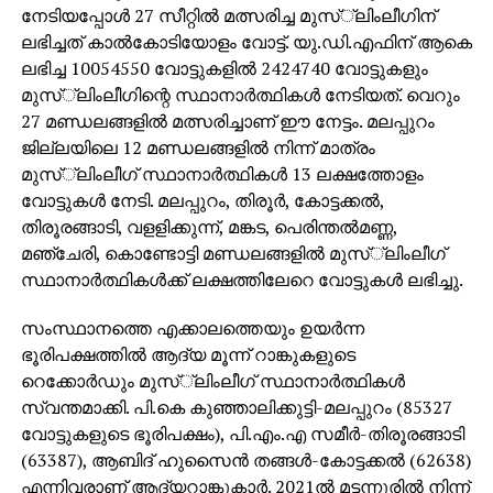
നിന്നുണ്ടായില്ല. കൂടാതെ വീട്ടില്‍ പോയി ചോദിക്കൂ,
നേടിയപ്പോള്‍ 27 സീറ്റില്‍ മത്സരിച്ച മുസ്്‌ലിംലീഗിന്
ഡാഷ്‌മോന്‍, ചെറ്റത്തരം പരാമര്‍ശങ്ങള്‍ തിരിച്ചടിച്ചെന്നും
ലഭിച്ചത് കാല്‍കോടിയോളം വോട്ട്. യു.ഡി.എഫിന് ആകെ
പാര്‍ട്ടിയിലെ എതിര്‍ ശബ്ദങ്ങളെ അടിച്ചമര്‍ത്തിയത്
ലഭിച്ച 10054550 വോട്ടുകളില്‍ 2424740 വോട്ടുകളും
തിരിച്ചടിക്ക് വഴിവെച്ചു എന്നും അവര്‍
മുസ്്‌ലിംലീഗിന്റെ സ്ഥാനാര്‍ത്ഥികള്‍ നേടിയത്. വെറും
അഭിപ്രായപ്പെടുന്നു. പിണറായി പ്രതിപക്ഷ
27 മണ്ഡലങ്ങളില്‍ മത്സരിച്ചാണ് ഈ നേട്ടം. മലപ്പുറം
നേതൃസ്ഥാനം ഏറ്റെടുക്കരുതെന്നും സിപിഐയില്‍
ജില്ലയിലെ 12 മണ്ഡലങ്ങളില്‍ നിന്ന് മാത്രം
ആവശ്യം ഉയരുകയുണ്ടായി.
മുസ്്‌ലിംലീഗ് സ്ഥാനാര്‍ത്ഥികള്‍ 13 ലക്ഷത്തോളം
വോട്ടുകള്‍ നേടി. മലപ്പുറം, തിരൂര്‍, കോട്ടക്കല്‍,
ഇതിനു പുറമെ മുതിര്‍ന്ന നേതാക്കളും പാര്‍ട്ടി
തിരൂരങ്ങാടി, വളളിക്കുന്ന്, മങ്കട, പെരിന്തല്‍മണ്ണ,
സഹയാത്രികരുമെല്ലാം പിണറായിയുടെ
മഞ്ചേരി, കൊണ്ടോട്ടി മണ്ഡലങ്ങളില്‍ മുസ്്‌ലിംലീഗ്
അപ്രമാദിത്വവും എം.വി ഗോവിന്ദന്റെ
സ്ഥാനാര്‍ത്ഥികള്‍ക്ക് ലക്ഷത്തിലേറെ വോട്ടുകള്‍ ലഭിച്ചു.
കഴിവുകേടുമെല്ലാം തുറന്നടിച്ചുകൊണ്ടിരിക്കുകയാണ്.
പാര്‍ട്ടിയോഗങ്ങളില്‍ നിര്‍ഭയം വിമര്‍ശനം
സംസ്ഥാനത്തെ എക്കാലത്തെയും ഉയര്‍ന്ന
ഉന്നയിക്കാമെന്ന എം.വി ഗോവിന്ദന്റെ പരാമര്‍ശം
ഭൂരിപക്ഷത്തില്‍ ആദ്യ മൂന്ന് റാങ്കുകളുടെ
പാര്‍ട്ടിയെ അവഹേളിക്കുന്നതിന് തുല്യമാണെന്നാണ്
റെക്കോര്‍ഡും മുസ്്‌ലിംലീഗ് സ്ഥാനാര്‍ത്ഥികള്‍
മുന്‍കേന്ദ്രകമ്മിറ്റി അംഗം പാലോളി മുഹമ്മദ്കുട്ടി
സ്വന്തമാക്കി. പി.കെ കുഞ്ഞാലിക്കുട്ടി-മലപ്പുറം (85327
വ്യക്തമാക്കിയിരിക്കുന്നത്. തളിപ്പറമ്പിലെ പി.കെ
വോട്ടുകളുടെ ഭൂരിപക്ഷം), പി.എം.എ സമീര്‍-തിരൂരങ്ങാടി
ശ്യാമളയുടെ സ്ഥാനാര്‍ത്ഥിത്വത്തിന് ഒരു
(63387), ആബിദ് ഹുസൈന്‍ തങ്ങള്‍-കോട്ടക്കല്‍ (62638)
ന്യായീകരണവുമില്ലെന്നും അദ്ദേഹം
എന്നിവരാണ് ആദ്യറാങ്കുകാര്‍. 2021ല്‍ മട്ടന്നൂരില്‍ നിന്ന്