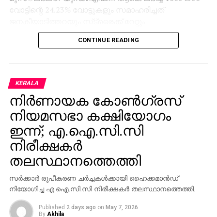
വോട്ടിന്റെ 24.23% വോട്ടുകളും സമാഹരിച്ചത്
ജനകീയാടിത്തറയും സ്‌ട്രൈക്ക് റേറ്റും
അടിവരയിടുന്നതാണ്.
CONTINUE READING
KERALA
നിര്‍ണായക കോണ്‍ഗ്രസ്
നിയമസഭാ കക്ഷിയോഗം
ഇന്ന്; എ.ഐ.സി.സി
നിരീക്ഷകര്‍
തലസ്ഥാനത്തെത്തി
സര്‍ക്കാര്‍ രൂപീകരണ ചര്‍ച്ചകള്‍ക്കായി ഹൈക്കമാന്‍ഡ്
നിയോഗിച്ച എ.ഐ.സി.സി നിരീക്ഷകര്‍ തലസ്ഥാനത്തെത്തി.
Published
2 days ago
on
May 7, 2026
By
Akhila