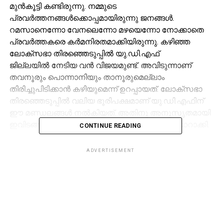
മുന്
കൂട്ടി കണ്ടിരുന്നു. നമ്മുടെ
പ്രവര്
ത്തനങ്ങള്
ക്കൊപ്പമായിരുന്നു ജനങ്ങള്
.
റമസാനെന്നോ വേനലെന്നോ മഴയെന്നോ നോക്കാതെ
പ്രവര്
ത്തകരെ കര്
മനിരതമാക്കിയിരുന്നു. കഴിഞ്ഞ
ലോക്സഭാ തിരഞ്ഞെടുപ്പില്
യു.ഡി.എഫ്
ജില്ലയില്
നേടിയ വന്
വിജയമുണ്ട്. അവിടുന്നാണ്
തവനൂരും പൊന്നാനിയും താനൂരുമെല്ലാം
തിരിച്ചുപിടിക്കാന്
കഴിയുമെന്ന് ഉറപ്പായത്. ലോക്സഭാ
തിരഞ്ഞെടുപ്പില്
വലിയ ഭൂരിപക്ഷമാണ് യു.ഡി.എഫിന്
ഈ മണ്ഡലങ്ങള്
നല്
കിയത്. അതിനു അനുസൃതമായി
ഇവിടങ്ങളില്
പ്രത്യേക കര്
മപദ്ധതികള്
തയ്യാറാക്കി.
CONTINUE READING
നിലമ്പൂരില്
പി.വി
ADVERTISEMENT
അന്
വര്
രാജിവെച്ചയുടന്
ആദ്യമായി രംഗപ്രവേശം
ചെയ്തത് മുസ്ലിംലീഗ് ആയിരുന്നു.
കോണ്
ഗ്രസില്
സ്ഥാനാര്
ത്ഥി നിര്
ണയത്തിന് മുമ്പേ
മുസ്ലിംലീഗ് വിളിച്ചു കൂട്ടിയ പ്രവര്
ത്തക സംഗമം
കോണ്
ഗ്രസിനടക്കം വലിയ ആവേശമുണ്ടാക്കി.
പാണക്കാട് സയ്യിദ് സാദിഖലി ശിഹാബ് തങ്ങള്
, പി.കെ