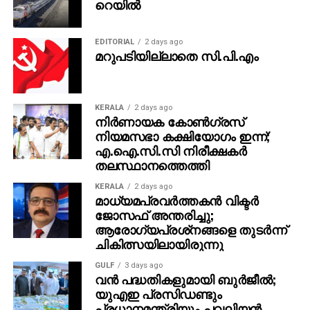
റെയില്‍
മുന്‍ഷിയും ഉണ്ടായിരുന്നു. നിരീക്ഷകര്‍ ഇന്നു മുതല്‍
നേതാക്കളെ നേരിട്ട് കണ്ട് അഭിപ്രായം തേടും. ഈ
EDITORIAL
2 days ago
യോഗത്തിന് പുറമെ എം.എല്‍.എമാരെ നിരീക്ഷകര്‍
മറുപടിയില്ലാതെ സി.പി.എം
ഒറ്റക്കൊറ്റക്കായും കണ്ട് അഭിപ്രായം രേഖപ്പെടുത്തും.
എം.പിമാരുടെയും മുതിര്‍ന്ന നേതാക്കളുടെയും നിലപാട്
കൂടി തേടിയാകും ഹൈക്കമാന്‍ഡിന് റിപ്പോര്‍ട്ട് നല്‍കുക.
KERALA
2 days ago
നിര്‍ണായക കോണ്‍ഗ്രസ്
നിയമസഭാ കക്ഷിയോഗം ഇന്ന്;
എ.ഐ.സി.സി നിരീക്ഷകര്‍
തലസ്ഥാനത്തെത്തി
ADVERTISEMENT
KERALA
2 days ago
മാധ്യമപ്രവര്‍ത്തകന്‍ വിക്ടര്‍
ജോസഫ് അന്തരിച്ചു;
ആരോഗ്യപ്രശ്‌നങ്ങളെ തുടര്‍ന്ന്
ചികിത്സയിലായിരുന്നു
GULF
3 days ago
വന്‍ പദ്ധതികളുമായി ബുര്‍ജീല്‍;
യുഎഇ പ്രസിഡണ്ടും
പ്രധാനമന്ത്രിയും പവലിയന്‍