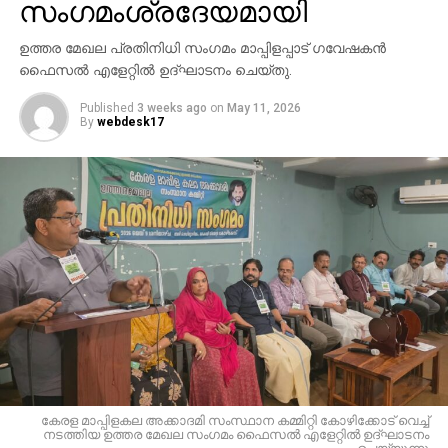
സംഗമംശ്രദേയമായി
ഉത്തര മേഖല പ്രതിനിധി സംഗമം മാപ്പിളപ്പാട് ഗവേഷകൻ
ഫൈസൽ എളേറ്റിൽ ഉദ്ഘാടനം ചെയ്തു.
Published
3 weeks ago
on
May 11, 2026
By
webdesk17
കേരള മാപ്പിളകല അക്കാദമി സംസ്ഥാന കമ്മിറ്റി കോഴിക്കോട് വെച്ച്
നടത്തിയ ഉത്തര മേഖല സംഗമം ഫൈസല്‍ എളേറ്റില്‍ ഉദ്ഘാടനം