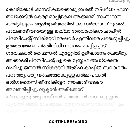
ചെയ്യുന്നു
കോഴിക്കോട് :മാനവികതക്കൊരു ഇശൽ സ്പർശം എന്ന
തലക്കെട്ടിൽ കേരള മാപ്പിളകല അക്കാദമി സംസ്ഥാന
കമ്മിറ്റിയുടെ ആഭിമുഖ്യത്തിൽ കാസർഗോഡ് മുതൽ
പാലക്കാട് വരെയുള്ള ജില്ലാ ഭാരവാഹികൾ ചാപ്റ്റർ
പ്രസിഡന്റ്‌ സിക്രട്ടറി ട്രഷറർ എന്നിവരെ പങ്കെടുപ്പിച്ചു.
ഉത്തര മേഖല പ്രതിനിധി സംഗമം മാപ്പിളപ്പാട്
ഗവേഷകൻ ഫൈസൽ എളേറ്റിൽ ഉദ്ഘാടനം ചെയ്തു.
അക്കാദമി പ്രസിഡന്റ്‌ എ കെ മുസ്തഫ അധ്യക്ഷത
വഹിച്ചു.ജനറൽ സിക്രട്ടറി ആരിഫ് കാപ്പിൽ സ്വാഗതം
പറഞ്ഞു. ഒരു വർഷത്തേക്കുള്ള കർമ്മ പദ്ധതി
ഓർഗനൈസിങ് സിക്രട്ടറി നൗഷാദ് വടകര
അവതരിപ്പിച്ചു. ലുക്മാൻ അരീക്കോട്
ക്ലാസ്സെടുത്തു.രാജീവൻ ചാലോടൻ രാധാകൃഷ്ണൻ
പൂവത്തിങ്ങൽ, മുഹമ്മദലി മാസ്റ്റർ കാസർഗോഡ്, എം
കെ അഷ്‌റഫ്‌, ടി അഷ്‌റഫ്‌, പി വി ഹസീബ് റഹ്മാൻ
അബ്ദുല്ല പടന്ന, നാസർ മങ്ങാട്, സലാം നീലിക്കണ്ടി,
CONTINUE READING
അബ്ദുള്ള മുട്ടിൽ, പി ടി സലാം കരിങ്കല്ലത്താണി,
ബാലകൃഷ്ണൻ ചലവറ, കെ കെ റഫീഖ് അബ്ദുറഹിമാൻ