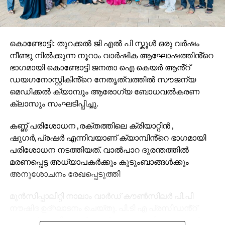
കൊണ്ടോട്ടി: തുറക്കൽ ജി എൽ പി സ്കൂൾ ഒരു വർഷം
നീണ്ടു നിൽക്കുന്ന നൂറാം വാർഷിക ആഘോഷത്തിൻ്റെ
ഭാഗമായി കൊണ്ടോട്ടി ജനതാ ഐ കെയർ ആൻ്റ്
ഡയഗനോസ്റ്റികിൻ്റെ നേതൃത്വത്തിൽ സൗജന്യ
മെഡിക്കൽ ക്യാമ്പും ആരോഗ്യ ബോധവൽകരണ
ക്ലാസും സംഘടിപ്പിച്ചു.
കണ്ണ് പരിശോധന ,രക്തത്തിലെ ക്രിയാറ്റിൻ ,
ഷുഗർ,പ്രഷർ എന്നിവയാണ് ക്യാമ്പിൻ്റെ ഭാഗമായി
പരിശോധന നടത്തിയത്. വാൽപാറ ദുരന്തത്തിൽ
മരണപ്പെട്ട അധ്യാപകർക്കും കുടുംബാങ്ങൾക്കും
അനുശോചനം രേഖപ്പെടുത്തി
മുൻസിപ്പാലിറ്റി നാലാം വാർഡ് കൗൺസിലർ പി.പി
നൗഷിദ ഉദ്ഘാടനം ചെയ്തു. പി.ടി എ പ്രസിഡൻ്റ്
റസാഖ് പാണ്ടിക്കാടൻ അധ്യക്ഷത വഹിച്ചു. വൈസ്