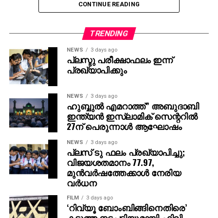
CONTINUE READING
പ്രസിഡൻ്റ് പി. പി. എ ഖയ്യൂം എസ് എം
.എസി.ചെയർമാൻ ഷാജു മാസ്റ്റർ , ഹബീബ്
മാസ്റ്റർ,സുരേഷ് മാസ്റ്റർ ബാലചന്ദ്രൻ മാസ്റ്റർ
TRENDING
എരഞ്ഞിക്കൽ മാനുട്ടി ,ടി പി അസ്ലം , ടി പി അഫ്സൽ
NEWS
3 days ago
ബാബു,പള്ളത്തിൽ അഷ്റഫ് , മധുസൂദനൻ മാസ്റ്റർ ,
പ്ലസ്ടു പരീക്ഷാഫലം ഇന്ന്
മാട്ടറ ആമിന ,മുതാംസ് ടീച്ചർ പ്രസംഗിച്ചു.
പ്രഖ്യാപിക്കും
NEWS
3 days ago
ഹുബ്ബുല്‍ എമറാത്ത്” അബുദാബി
ഇന്ത്യന്‍ ഇസ്ലാമിക് സെന്ററില്‍
27ന് പെരുന്നാള്‍ ആഘോഷം
NEWS
3 days ago
പ്ലസ് ടു ഫലം പ്രഖ്യാപിച്ചു;
വിജയശതമാനം 77.97,
മുൻവർഷത്തേക്കാൾ നേരിയ
വർധന
FILM
3 days ago
‘റിവ്യൂ ബോംബിങ്ങിനെതിരെ’
കടുത്ത നടപടിയുമായി ഫിലിം