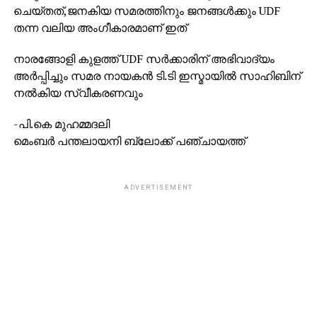
ചെയ്തത്,ജനകിയ സമരത്തിനും ജനങ്ങൾക്കും UDF
തന്ന വലിയ അംഗീകാരമാണ് ഇത്
നാരങ്ങോളി കുളത്ത് UDF സർക്കാരിന് അഭിവാദ്യം
അർപ്പിച്ചും സമര നായകൻ ടി.ടി ഇസ്മായിൽ സാഹിബിന്
നൽകിയ സ്വീകരണവും
-പി.കെ മുഹമ്മദലി
മെംബർ പന്തലായനി ബ്ലോക്ക് പഞ്ചായത്ത്
ADVERTISEMENT