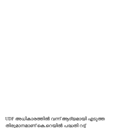
UDF അധികാരത്തിൽ വന്ന് ആദ്യമായി എടുത്ത
തിരുമാനമാണ് കെ.റെയിൽ പദ്ധതി റദ്ദ്