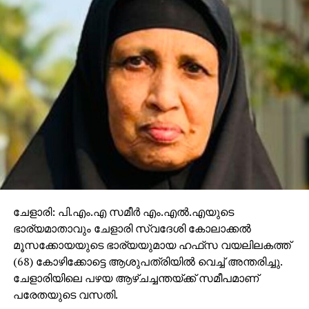
ചേളാരി: പി.എം.എ സമീർ എം.എൽ.എയുടെ
ഭാര്യമാതാവും ചേളാരി സ്വദേശി കോലാക്കൽ
മൂസക്കോയയുടെ ഭാര്യയുമായ ഹഫ്‌സ വയലിലകത്ത്
(68) കോഴിക്കോട്ടെ ആശുപത്രിയിൽ വെച്ച് അന്തരിച്ചു.
ചേളാരിയിലെ പഴയ ആഴ്ചച്ചന്തയ്ക്ക് സമീപമാണ്
പരേതയുടെ വസതി.