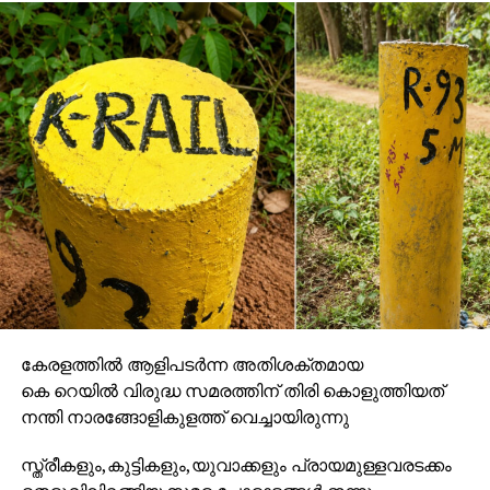
കേരളത്തിൽ ആളിപടർന്ന അതിശക്തമായ
കെ റെയിൽ വിരുദ്ധ സമരത്തിന് തിരി കൊളുത്തിയത്
നന്തി നാരങ്ങോളികുളത്ത് വെച്ചായിരുന്നു
സ്ത്രീകളും,കുട്ടികളും,യുവാക്കളും പ്രായമുള്ളവരടക്കം