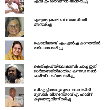
എവിഎം ശരവണന്‍ അന്തരിച്ചു
എഴുത്തുകാരി ബി സരസ്വതി
അന്തരിച്ചു
കൊയിലാണ്ടി എംഎല്‍എ കാനത്തില്‍
ജമീല അന്തരിച്ചു
കെജിഎഫ് യിലെ കാസിം ചാച്ച ഇനി
ഓര്‍മ്മങ്ങളില്‍മാത്രം; കന്നഡ നടന്‍
ഹരീഷ് റായ് അന്തരിച്ചു
സി.എച്ച് അനുസ്മരണ വേദിയില്‍
മുസ്ലിം ലീഗ് നേതാവ് എ. ഹാമിദ്
കുഴഞ്ഞുവീണ് മരിച്ചു