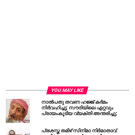
YOU MAY LIKE
നാല്‍പതു തവണ ഹജ്ജ്‌ കര്‍മം
നിര്‍വഹിച്ചു; സൗദിയിലെ ഏറ്റവും
പ്രായംകൂടിയ വ്യക്തി അന്തരിച്ചു;
പ്രശസ്ത തമിഴ് സിനിമാ നിര്‍മാതാവ്