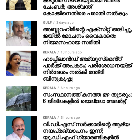
ചേംബര്‍; അശ്വന്ത്
കോക്കിനെതിരെ പരാതി നല്‍കും
GULF
3 days ago
അബ്ദുറഹിമിന്റെ എക്‌സിറ്റ് അടിച്ചു,
ജയില്‍ മോചനം വൈകാതെ:
നിയമസഹായ സമിതി
KERALA
13 hours ago
ഹാപ്പിലാന്‍ഡ് അമ്യൂസ്‌മെൻ്റ്
പാര്‍ക്ക് അപകടം; പരിശോധനയ്ക്ക്
നിര്‍ദേശം നല്‍കി മന്ത്രി
ബിന്ദുകൃഷ്ണ
KERALA
6 hours ago
സംസ്ഥാനത്ത് കനത്ത മഴ തുടരും;
6 ജില്ലകളില്‍ യെല്ലോ അലര്‍ട്ട്
KERALA
5 hours ago
വി.ഡി.എസ് സര്‍ക്കാരിന്റെ ആദ്യ
നയപ്രഖ്യാപനം ഇന്ന്;
യു.ഡി.എഫ് ഗ്യാരണ്ടികളില്‍