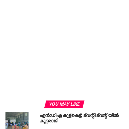
സർക്കാർ തീരുമാനിക്കുകയായിരുന്നു.
വരുമാനം വർദ്ധിക്കുന്നതിനനുസരിച്ച് പല ദമ്പതികളും
ഒരു കുട്ടിയെന്ന തീരുമാനത്തിലേക്ക് മാറുന്നതായും,
ആദ്യത്തെ കുട്ടി ആൺകുട്ടിയല്ലെങ്കിൽ മാത്രം
രണ്ടാമതൊരു കുട്ടിക്ക് മുതിരുന്നതായും നായിഡു
ചൂണ്ടിക്കാണിച്ചു. ജനനനിരക്ക് കുറയുന്നത്
സംസ്ഥാനത്ത് പ്രായമായവരുടെ എണ്ണം
വർദ്ധിക്കുന്നതിനും യുവാക്കളുടെ എണ്ണം
കുറയുന്നതിനും കാരണമാകുന്നു. ഇത്
സമ്പദ്‌വ്യവസ്ഥയെ ബാധിക്കുമെന്ന് അദ്ദേഹം
മുന്നറിയിപ്പ് നൽകി.
RELATED TOPICS:
ANDRA PRADESH
CHANDRASEKAR NAIDU
KIDS
NDA
YOU MAY LIKE
എന്‍ഡിഎ കൂട്ട്‌കെട്ട്; ട്വന്റി ട്വന്റിയില്‍
DON'T MISS
കൂട്ടരാജി
യൂസുഫലിയുടെ ഇടപെടല്‍: ഇടവളേയ്ക്കുശേഷം
അബുദാബി ഇസ്ലാമിക് സെന്റര്‍ വീണ്ടും