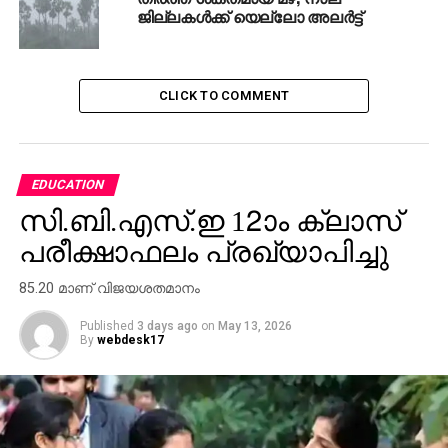
ജില്ലകള്‍ക്ക് യെല്ലോ അലര്‍ട്ട്
CLICK TO COMMENT
EDUCATION
സി.ബി.എസ്.ഇ 12ാം ക്ലാസ്
പരീക്ഷാഫലം പ്രഖ്യാപിച്ചു
85.20 മാണ് വിജയശതമാനം
Published
3 days ago
on
May 13, 2026
By
webdesk17