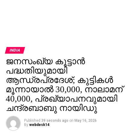
INDIA
ജനസംഖ്യ കൂട്ടാന്‍
പദ്ധതിയുമായി
ആന്ധ്രപ്രദേശ്; കുട്ടികള്‍
മൂന്നായാല്‍ 30,000, നാലാമന്
40,000, പ്രഖ്യാപനവുമായി
ചന്ദ്രബാബു നായിഡു
Published
39 seconds ago
on
May 16, 2026
By
webdesk14