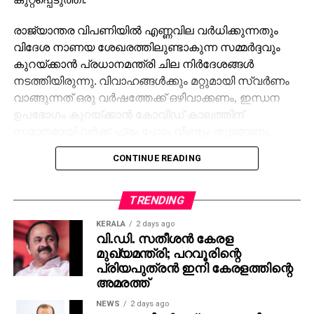
രാജ്യാന്തര വിപണിയില്‍ എണ്ണവില വര്‍ധിക്കുന്നതും
വിദേശ നാണയ ശേഖരത്തിലുണ്ടാകുന്ന സമ്മര്‍ദ്ദവും
കുറയ്ക്കാന്‍ പ്രധാനമന്ത്രി ചില നിര്‍ദേശങ്ങള്‍
നടത്തിയിരുന്നു. വിവാഹങ്ങള്‍ക്കും മറ്റുമായി സ്വര്‍ണം
വാങ്ങുന്നത് ഒരു വര്‍ഷത്തേക്ക് ഒഴിവാക്കണം, ഇന്ധന
ഉപഭോഗം കുറയ്ക്കാന്‍ കോവിഡ് കാലത്തിന്
സമാനമായി വര്‍ക്ക് ഫ്രം ഹോം വീണ്ടും തുടങ്ങണം,
പെട്രോള്‍, ഡീസല്‍ ഉപയോഗം കുറയ്ക്കണം,
CONTINUE READING
മെട്രോയും പൊതുഗതാഗതവും ഉപയോഗിക്കുക,
വിദേശത്തുള്ള വിവാഹങ്ങളും വിനോദയാത്രകളും ഒരു
വര്‍ഷത്തേക്ക് മാറ്റിവെക്കണം, പാചക എണ്ണയുടെ
TRENDING
ഉപയോഗം കുറയ്ക്കുക, വളം ഉപയോഗം
KERALA
2 days ago
പകുതിയാക്കുക തുടങ്ങിയവയായിരുന്നു അത്.
വി.ഡി. സതീശന്‍ കേരള
മുഖ്യമന്ത്രി; പറവൂരിന്റെ
‘ഇന്നലെ മോദിജി ജനങ്ങളില്‍ നിന്ന് ത്യാഗം
പ്രിയപുത്രന്‍ ഇനി കേരളത്തിന്റെ
ആവശ്യപ്പെട്ടു. സ്വര്‍ണം വാങ്ങരുത്, വിദേശത്ത്
അമരത്ത്
പോകരുത്, പെട്രോള്‍ ഉപയോഗം കുറയ്ക്കണം,
NEWS
2 days ago
വീട്ടിലിരുന്ന് ജോലി ചെയ്യണം… ഇവ വെറും