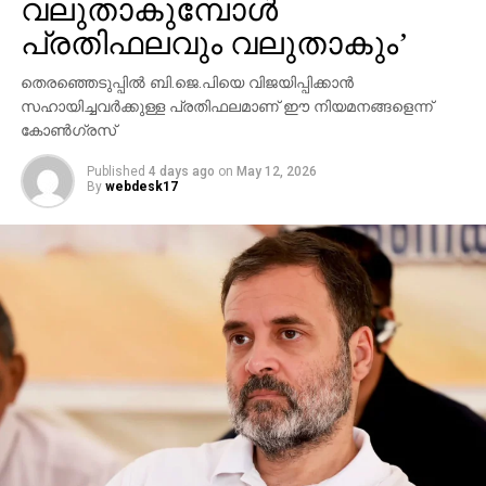
വലുതാകുമ്പോള്‍
പ്രതിഫലവും വലുതാകും’
തെരഞ്ഞെടുപ്പില്‍ ബി.ജെ.പിയെ വിജയിപ്പിക്കാന്‍
സഹായിച്ചവര്‍ക്കുള്ള പ്രതിഫലമാണ് ഈ നിയമനങ്ങളെന്ന്
കോണ്‍ഗ്രസ്
Published
4 days ago
on
May 12, 2026
By
webdesk17