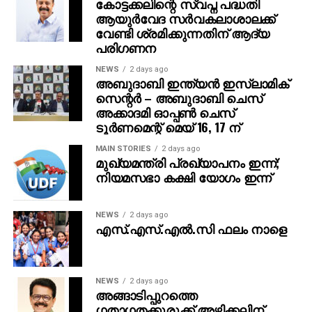
കോട്ടക്കലിന്റെ സ്വപ്ന പദ്ധതി
ഉപദേശങ്ങളല്ല, മറിച്ച് പരാജയത്തിന്റെ
ആയുര്‍വേദ സര്‍വകലാശാലക്ക്
വേണ്ടി ശ്രമിക്കുന്നതിന് ആദ്യ
തെളിവുകളാണ്.’കഴിഞ്ഞ 12 വര്‍ഷത്തെ
പരിഗണന
ഭരണത്തിനൊടുവില്‍ രാജ്യം എത്തിനില്‍ക്കുന്നത് എന്ത്
വാങ്ങണം, എവിടെ പോകണം എന്ന് ജനങ്ങളോട്
NEWS
2 days ago
അബുദാബി ഇന്ത്യന്‍ ഇസ്ലാമിക്
പറയേണ്ടി വരുന്ന അവസ്ഥയിലാണെന്ന് രാഹുല്‍
സെന്റര്‍ – അബുദാബി ചെസ്
കുറ്റപ്പെടുത്തി. പ്രതിസന്ധികള്‍ ഉണ്ടാകുമ്പോള്‍
അക്കാദമി ഓപ്പണ്‍ ചെസ്
ഉത്തരവാദിത്തങ്ങളില്‍ നിന്ന് രക്ഷപ്പെടാന്‍ സര്‍ക്കാര്‍
ടൂര്‍ണമെന്റ് മെയ് 16, 17 ന്
അത് ജനങ്ങളുടെ മേല്‍ അടിച്ചേല്‍പ്പിക്കുകയാണെന്ന്
അദ്ദേഹം പറഞ്ഞു. രാജ്യം ഭരിക്കാന്‍ പ്രധാനമന്ത്രിക്ക്
MAIN STORIES
2 days ago
മുഖ്യമന്ത്രി പ്രഖ്യാപനം ഇന്ന്;
സാധിക്കുന്നില്ലെന്നും അദ്ദേഹം പരാജയപ്പെട്ടുവെന്നും
നിയമസഭാ കക്ഷി യോഗം ഇന്ന്
രാഹുല്‍ ഗാന്ധി വിമര്‍ശിച്ചു.
ഇറാന്‍-അമേരിക്ക സംഘര്‍ഷത്തെത്തുടര്‍ന്ന്
NEWS
2 days ago
എസ്.എസ്.എല്‍.സി ഫലം നാളെ
രാജ്യാന്തര വിപണിയില്‍ അസംസ്‌കൃത എണ്ണവില
വര്‍ധിക്കുന്ന സാഹചര്യത്തിലാണ് സര്‍ക്കാര്‍ ഇത്തരം
നിര്‍ദേശങ്ങള്‍ പ്രഖ്യാപിച്ചത്. എന്നാല്‍ ഇത്
സര്‍ക്കാരിന്റെ സാമ്പത്തിക കെടുകാര്യസ്ഥത
NEWS
2 days ago
അങ്ങാടിപ്പുറത്തെ
മറയ്ക്കാനാണെന്ന് പ്രതിപക്ഷം ആരോപിച്ചു.
ഗതാഗതക്കുരുക്ക് അഴിക്കലിന്