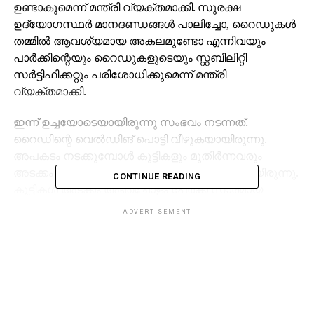
ഉണ്ടാകുമെന്ന് മന്ത്രി വ്യക്തമാക്കി. സുരക്ഷ
ഉദ്യോഗസ്ഥര്‍ മാനദണ്ഡങ്ങള്‍ പാലിച്ചോ, റൈഡുകള്‍
തമ്മില്‍ ആവശ്യമായ അകലമുണ്ടോ എന്നിവയും
പാര്‍ക്കിന്റെയും റൈഡുകളുടെയും സ്റ്റബിലിറ്റി
സര്‍ട്ടിഫിക്കറ്റും പരിശോധിക്കുമെന്ന് മന്ത്രി
വ്യക്തമാക്കി.
ഇന്ന് ഉച്ചയോടെയായിരുന്നു സംഭവം നടന്നത്.
റൈഡിന്റെ വെല്‍ഡിങ് പൊട്ടി വീഴുകയായിരുന്നു.
അപകടം നടക്കുമ്പോള്‍ കുട്ടികളും മുതിര്‍ന്നവരും
അടക്കം പതിനഞ്ചോളം പേര്‍ റൈഡില്‍ ഉണ്ടായിരുന്നു.
CONTINUE READING
കുട്ടികള്‍ അടക്കം അഞ്ചോളം പേര്‍ക്ക് സാരമായ
പരിക്കേറ്റു. തമിഴ്നാട് നാഗര്‍കോവില്‍ സ്വദേശികളായ
ADVERTISEMENT
മനോരതി (54), സീമണി (49), മാലിനി (49), ശ്യാം
ഡാനിയോല്‍ (14), റോസ് (16) എന്നിവര്‍ക്കാണ്
പരിക്കേറ്റത്. പരിക്കേറ്റവരെ തിരുവനന്തപുരം മെഡിക്കല്‍
കോളേജിലും സ്വകാര്യ ആശുപത്രികളിലും
പ്രവേശിപ്പിച്ചു.