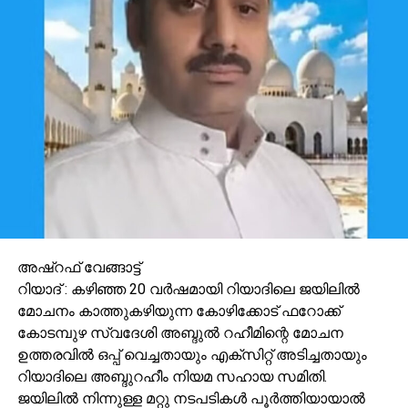
അഷ്‌റഫ് വേങ്ങാട്ട്
റിയാദ് : കഴിഞ്ഞ 20 വർഷമായി റിയാദിലെ ജയിലിൽ
മോചനം കാത്തുകഴിയുന്ന കോഴിക്കോട് ഫറോക്ക്
കോടമ്പുഴ സ്വദേശി അബ്ദുൽ റഹീമിന്റെ മോചന
ഉത്തരവിൽ ഒപ്പ് വെച്ചതായും എക്സിറ്റ് അടിച്ചതായും
റിയാദിലെ അബ്ദുറഹീം നിയമ സഹായ സമിതി.
ജയിലിൽ നിന്നുള്ള മറ്റു നടപടികൾ പൂർത്തിയായാൽ