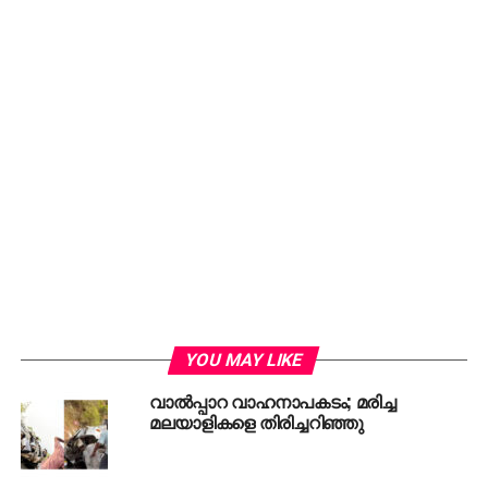
RELATED TOPICS:
ACCIDENT
AMUSEMENT PARK
BINDU KRISHNA
DON'T MISS
അബ്ദുറഹിമിന്റെ എക്‌സിറ്റ് അടിച്ചു, ജയില്‍
മോചനം വൈകാതെ: നിയമസഹായ സമിതി
YOU MAY LIKE
വാല്‍പ്പാറ വാഹനാപകടം; മരിച്ച
മലയാളികളെ തിരിച്ചറിഞ്ഞു