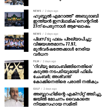
തുടങ്ങിയത് മുതല്‍ സാക്ഷികള്‍ കൂട്ടത്തോടെ
കൂറുമാറിയതാണ് വലിയ വിവാദങ്ങള്‍ക്ക് വഴിവെച്ചത്.
NEWS
2 days ago
പ്രോസിക്യൂഷന്‍ 103 സാക്ഷികളെയാണ് കേസില്‍
ഹുബ്ബുല്‍ എമറാത്ത്” അബുദാബി
ഇതിനോടകം വിസ്തരിച്ചത്. നേരത്തെ മജിസ്‌ട്രേറ്റിന്
ഇന്ത്യന്‍ ഇസ്ലാമിക് സെന്ററില്‍
മുന്നില്‍ രഹസ്യമൊഴി നല്‍കിയവര്‍ പോലും പിന്നീട്
27ന് പെരുന്നാള്‍ ആഘോഷം
കോടതിയില്‍ കൂറുമാറിയതാണ് കണ്ടത്.
NEWS
2 days ago
പ്ലസ് ടു ഫലം പ്രഖ്യാപിച്ചു;
വിജയശതമാനം 77.97,
ADVERTISEMENT
മുൻവർഷത്തേക്കാൾ നേരിയ
വർധന
FILM
2 days ago
‘റിവ്യൂ ബോംബിങ്ങിനെതിരെ’
കടുത്ത നടപടിയുമായി ഫിലിം
ചേംബര്‍; അശ്വന്ത്
കോക്കിനെതിരെ പരാതി നല്‍കും
GULF
2 days ago
അബ്ദുറഹിമിന്റെ എക്‌സിറ്റ് അടിച്ചു,
ജയില്‍ മോചനം വൈകാതെ:
നിയമസഹായ സമിതി