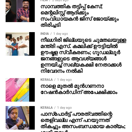
FILM
2 days ago
സാധാരണ പൗരന്മാരുടെ കാര്യത്തില്‍ ഒട്ടും
സാമ്പത്തിക തട്ടിപ്പ് കേസ്;
പ്രായോഗികമല്ലെന്ന് അദ്ദേഹം അഭിപ്രായപ്പെട്ടു.
മെന്റലിസ്റ്റ് ആദിക്കും
സംവിധായകന്‍ ജിസ് ജോയ്ക്കും
കര്‍ശനമായ പൊലീസ് വെരിഫിക്കേഷനും രേഖകളുടെ
തിരിച്ചടി
പരിശോധനക്കും ശേഷമാണ് ഒരു പൗരന് പാസ്പോര്‍ട്ട്
INDIA
1 day ago
ലഭിക്കുന്നത്. എന്നിട്ടും അത് പൗരത്വത്തിന്റെ
നീലഗിരി ജില്ലയുടെ ചുമതലയുള്ള
തെളിവല്ല എന്ന് പറയുന്നത് അസംബന്ധവും
മന്ത്രി എസ്. കമലിക്ക് ഊട്ടിയില്‍
ഊഷ്മള സ്വീകരണം; ഗൂഡല്ലൂര്‍
നിയമപരമായ വൈരുദ്ധ്യവുമാണെന്ന് തരൂര്‍
ജനങ്ങളുടെ ആവശ്യങ്ങള്‍
കുറ്റപ്പെടുത്തി.ആധാര്‍ കാര്‍ഡ് പൗരത്വത്തിന്റെ
ഉന്നയിച്ച് സഖ്യകക്ഷി നേതാക്കള്‍
തെളിവല്ലെന്നും ഐഡന്റിറ്റിയുടെയും
നിവേദനം നല്‍കി
താമസസ്ഥലത്തിന്റെയും തെളിവ് മാത്രമാണെന്നും
സുപ്രീം കോടതി ഇതിനകം വ്യക്തമാക്കിയിട്ടുള്ള
KERALA
1 day ago
നാളെ മുതല്‍ മുന്‍ഗണനാ
കാര്യം തരൂര്‍ ഓര്‍മ്മിപ്പിച്ചു. ലോകനിലവാരമുള്ള
റേഷന്‍കാര്‍ഡിന് അപേക്ഷിക്കാം
ബയോമെട്രിക് രേഖകള്‍ കൈവശമുണ്ടായിട്ടും
അവയൊന്നും പൗരത്വത്തിന്റെ ഉറപ്പായി
കണക്കാക്കപ്പെടാത്തത് ഇന്ത്യന്‍ പൗരന്മാരെ വലിയ
KERALA
1 day ago
പാസ്പോര്‍ട്ട് പൗരത്വത്തിന്റെ
ഭരണപരമായ പ്രതിസന്ധിയിലാക്കുകയാണെന്ന്
തെളിവല്ല എന്ന് പറയുന്നത്
അദ്ദേഹം പറഞ്ഞു.
തികച്ചും അസംബന്ധമായ കാര്യം;