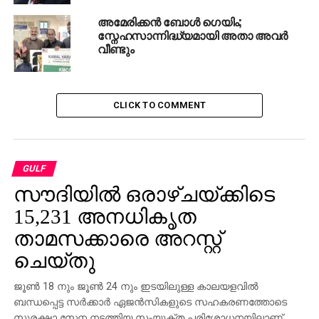
അമേരിക്കൻ ബോൾ ഗെയിം;
സ്നേഹസാന്നിദ്ധ്യമായി അതാ അവർ
വീണ്ടും
CLICK TO COMMENT
GULF
സൗദിയില്‍ ഒരാഴ്ചയ്ക്കിടെ
15,231 അനധികൃത
താമസക്കാരെ അറസ്റ്റ്
ചെയ്തു
ജൂണ്‍ 18 നും ജൂണ്‍ 24 നും ഇടയിലുള്ള കാലയളവില്‍
ബന്ധപ്പെട്ട സര്‍ക്കാര്‍ ഏജന്‍സികളുടെ സഹകരണത്തോടെ
സുരക്ഷാ സേന നടത്തിയ സംയുക്ത പരിശോധനയിലാണ്