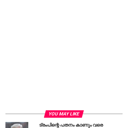
അമേരിക്കന്‍ അധികൃതര്‍ ടീമിന് മേല്‍ ചുമത്തിയത്.
ഇതേതുടര്‍ന്ന് ടീമിനൊപ്പമുള്ള പ്രധാന ലോജിസ്റ്റിക്‌സ്
ജീവനക്കാര്‍ക്കും റിക്കവറി സ്റ്റാഫിനും വിസ
നിഷേധിക്കപ്പെടുകയും അവര്‍ക്ക് സ്‌ക്വാഡിനൊപ്പം
ചേരാന്‍ കഴിഞ്ഞിട്ടില്ല.
മത്സരത്തിന് തൊട്ടുമുമ്പ് മാത്രം അമേരിക്കയില്‍
പ്രവേശിക്കാനും മത്സരം കഴിഞ്ഞയുടന്‍ രാജ്യം
വിടണമെന്നുമുള്ള നിബന്ധനകള്‍ ഇറാന്‍ ടീമിന് കനത്ത
സമ്മര്‍ദ്ദമുണ്ടാക്കി. ടൂര്‍ണമെന്റിലുടനീളം ഇത്തരം
പ്രതിസന്ധികള്‍ നേരിട്ടിട്ടും ഫിഫ ഇതില്‍ ഇടപെടാനോ
പരിഹാരം കാണാനോ തയ്യാറായില്ലെന്നും താരം
കുറ്റപ്പെടുത്തി.
RELATED TOPICS:
FIFAWORLDCUP
IRAN
MEHDIRAREMI
YOU MAY LIKE
DON'T MISS
സൗദിയില്‍ ഒരാഴ്ചയ്ക്കിടെ 15,231 അനധികൃത
ട്രംപിന്റെ പതനം കാണും വരെ
താമസക്കാരെ അറസ്റ്റ് ചെയ്തു