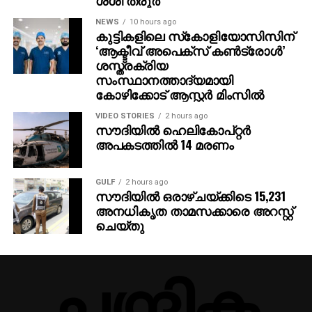
ശശി തരൂര്‍
കഴിഞ്ഞ കാൽനൂറ്റാണ്ടായി സംസ്ഥാനത്തെ
NEWS
10 hours ago
ആരോഗ്യമേഖലയിൽ വിദഗ്ധ സേവനം നൽകിവരുന്ന
കുട്ടികളിലെ സ്‌കോളിയോസിസിന്
കോഴിക്കോട് ആസ്റ്റർ മിംസ് സ്പയിൻ സർജറി രംഗത്ത്
‘ആക്ടീവ് അപെക്സ് കൺട്രോൾ’
ശസ്ത്രക്രിയ
നടത്തുന്ന വലിയൊരു ചുവടുവെപ്പാണ് ഈ വിജയമെന്ന്
സംസ്ഥാനത്താദ്യമായി
ആശുപത്രി മാനേജ്‌മെന്റ് അറിയിച്ചു. സങ്കീർണ്ണമായ
കോഴിക്കോട് ആസ്റ്റർ മിംസിൽ
സർജറികൾക്ക് ഉപയോഗിക്കുന്ന അത്യാധുനിക
ചികിത്സകൾ തദ്ദേശീയമായിത്തന്നെ ലഭ്യമാക്കുന്നതിൽ
VIDEO STORIES
2 hours ago
സൗദിയില്‍ ഹെലികോപ്റ്റര്‍
ഈ നേട്ടം നിർണ്ണായകമാണെന്നും ഭാവിതലമുറയുടെ
അപകടത്തില്‍ 14 മരണം
ആരോഗ്യസംരക്ഷണത്തിൽ പുതിയൊരു
വഴിത്തിരിവാകാൻ ഈ നേട്ടത്തിന് സാധിക്കുമെന്നും
ആശുപത്രി അധികൃതർ വ്യക്തമാക്കി.
GULF
2 hours ago
സൗദിയില്‍ ഒരാഴ്ചയ്ക്കിടെ 15,231
അനധികൃത താമസക്കാരെ അറസ്റ്റ്
ചെയ്തു