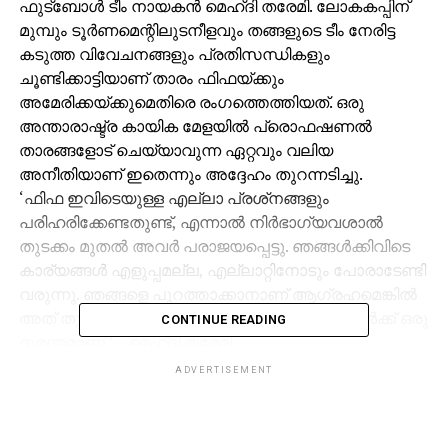
ഫുട്‌ബോള്‍ ടീം നായകന്‍ മെഹ്ദി തരേമി. ലോകകപ്പിന്
മുമ്പും ടൂര്‍ണമെന്റിലുടനീളവും തങ്ങളുടെ ടീം നേരിട്ട
കടുത്ത വിവേചനങ്ങളും പ്രതിസന്ധികളും
ചൂണ്ടിക്കാട്ടിയാണ് താരം ഫിഫയ്ക്കും
അമേരിക്കയ്ക്കുമെതിരെ രംഗത്തെത്തിയത്. ഒരു
അന്താരാഷ്ട്ര കായിക മേളയില്‍ പ്രൊഫഷണല്‍
താരങ്ങളോട് ചെയ്യാവുന്ന ഏറ്റവും വലിയ
അനീതിയാണ് ഇതെന്നും അദ്ദേഹം തുറന്നടിച്ചു.
‘ഫിഫ ഇവിടെയുള്ള എല്ലാ പ്രശ്‌നങ്ങളും
പരിഹരിക്കേണ്ടതുണ്ട്, എന്നാല്‍ നിര്‍ഭാഗ്യവശാല്‍
തുടക്കം മുതല്‍ അവര്‍ പരാജയപ്പെട്ടു. ഞങ്ങള്‍ക്കിവിടെ
കാര്യങ്ങള്‍ എളുപ്പമല്ല, എല്ലാറ്റിനോടും പോരാടേണ്ടി
വരുന്നു. ഞങ്ങളെ പുറത്താക്കാനാണ് ആഗ്രഹമെങ്കില്‍
അത് തുറന്നു പറയണം. ഈ ടൂര്‍ണമെന്റ് ഞങ്ങള്‍ക്ക് ഒരു
CONTINUE READING
ദുരന്തമാണ്.’ – മെഹ്ദി തരേമി
ADVERTISEMENT
അമേരിക്കയും ഇറാനും തമ്മില്‍ നിലനില്‍ക്കുന്ന
രാഷ്ട്രീയ സംഘര്‍ഷങ്ങളാണ് ടീമിനെ ബാധിച്ചത്.
ഇതിന്റെ ഭാഗമായി കടുത്ത വിസ നിയന്ത്രണങ്ങളാണ്