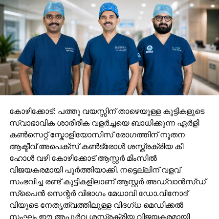
കോഴിക്കോട്: പത്തു വയസ്സിന് താഴെയുള്ള കുട്ടികളുടെ
സ്വാഭാവിക ശാരീരിക വളർച്ചയെ ബാധിക്കുന്ന ഏർളി
കൺസെറ്റ് സ്കോളിയോസിസ് രോഗത്തിന് നൂതന
ആക്ടീവ് അപെക്സ് കൺട്രോൾ ശസ്ത്രക്രിയ കീ
ഹോൾ വഴി കോഴിക്കോട് ആസ്റ്റർ മിംസിൽ
വിജയകരമായി പൂർത്തിയാക്കി. നട്ടെല്ലിന് വളവ്
സംഭവിച്ച രണ്ട് കുട്ടികളിലാണ് ആസ്റ്റർ അഡ്വാൻസ്ഡ്
സ്പൈൻ സെന്റർ വിഭാഗം മേധാവി ഡോ.വിനോദ്
വിയുടെ നേതൃത്വത്തിലുള്ള വിദഗ്ധ മെഡിക്കൽ
സംഘം ഈ അപൂർവ ശസ്ത്രക്രിയ വിജയകരമായി