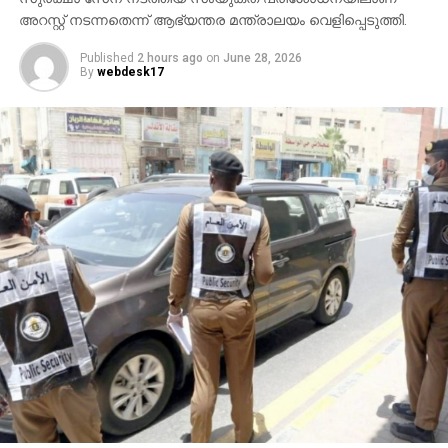
അറസ്റ്റ് നടന്നതെന്ന് ആഭ്യന്തര മന്ത്രാലയം വെളിപ്പെടുത്തി.
Published
2 hours ago
on
June 28, 2026
By
webdesk17