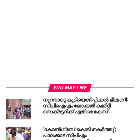
POLICE CASE
DON'T MISS
കര്‍ണാടകയിലെ മുന്‍ ജില്ല ജഡ്ജിയും
ന്യൂനപക്ഷ കമ്മിഷന്‍ അംഗവുമായ മുഹമ്മദ്
ഇസ്മയില്‍ മുസ്ലിംലീഗില്‍
YOU MAY LIKE
നൂറനാട്ടെ കുടിയൊഴിപ്പിക്കൽ ഭീഷണി:
സിപിഐഎം ലോക്കൽ കമ്മിറ്റി
സെക്രട്ടറിക്ക് എതിരെ കേസ്
‘കോൺഗ്രസ് കൊടി തകർത്തു’;
പാലക്കാട് സിപിഎം