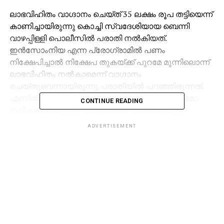
ലാഭവിഹിതം വാഗ്ദാനം ചെയ്ത് 35 ലക്ഷം രൂപ തട്ടിയെന്ന്
കാണിച്ചായിരുന്നു കൊച്ചി സ്വദേശിയായ ബെന്നി
വാഴപ്പിള്ളി പൊലീസില്‍ പരാതി നല്‍കിയത്.
ഇന്‍സോംനിയ എന്ന പ്രോഗ്രാമില്‍ പണം
നിക്ഷേപിച്ചാല്‍ നിക്ഷേപ തുകയ്ക്ക് പുറമേ മൂന്നിലൊന്ന്
ലാഭവിഹിതം നല്‍കാമെന്ന് വാഗ്ദാനം
ചെയ്തുവെന്നായിരുന്നു പരാതിയില്‍ പറഞ്ഞിരുന്നത്.
എന്നില്‍ പിന്നീട് നിക്ഷേപത്തുകയോ ലാഭവിഹിതമോ
CONTINUE READING
നല്‍കിയില്ലെന്നും പരാതിയിൽ പറഞ്ഞിരുന്നു.
ADVERTISEMENT
പരാതിയുടെ അടിസ്ഥാനത്തില്‍ ഇക്കഴിഞ്ഞ
ജനുവരിയില്‍ ആദിക്കും ജിസ് ജോയിക്കുമെതിരെ
പൊലീസ് കേസെടുത്തിരുന്നു. അതേസമയം
കേസുമായി ബന്ധമില്ലെന്നായിരുന്നു ജിസ് ജോയ്
പറഞ്ഞത്. കേസിനെ നിയമപരമായി നേരിടുമെന്നും
ജിസ് ജോയ് പറഞ്ഞിരുന്നു.
RELATED TOPICS:
JIS JOY
MENTALIST AADI
NEWS