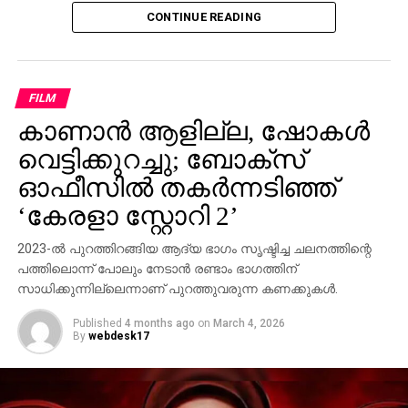
നിർവഹിച്ചിരിക്കുന്നത്.
CONTINUE READING
സോനാക്ഷി സിന്‍ഹ, ജ്യോതിക, ആശുതോഷ്
ഗോവാരികർ എന്നിവർ പ്രധാന കഥാപാത്രങ്ങളായി
എത്തുന്ന ചിത്രത്തിൽ പ്രീതി അഗർവാൾ, ആദിനാഥ്
കൊത്താരെ, ആശ്രിയ മിശ്ര, ഗൗരവ് പാണ്ഡെ,
FILM
സയൻദീപ് ഗുപ്ത എന്നിവർ സുപ്രധാന വേഷങ്ങളിൽ
കാണാന്‍ ആളില്ല, ഷോകള്‍
അഭിനയിക്കുന്നു.
വെട്ടിക്കുറച്ചു; ബോക്സ്
‘സിസ്റ്റം’ ഒരു ശക്തമായ നിയമ പോരാട്ടത്തിന്റെ
ഓഫീസില്‍ തകര്‍ന്നടിഞ്ഞ്
കഥയാണ് പറയുന്നത്. പൊതുപ്രോസിക്യൂട്ടറായ
‘കേരളാ സ്റ്റോറി 2’
നെഹ രാജ്വൻഷ് (സോനാക്ഷി സിന്‍ഹ)യും സാധാരണ
പശ്ചാത്തലത്തിൽ നിന്നുള്ള കോടതി
2023-ല്‍ പുറത്തിറങ്ങിയ ആദ്യ ഭാഗം സൃഷ്ടിച്ച ചലനത്തിന്റെ
സ്റ്റെനോഗ്രാഫറായ സരിക റാവത്ത് (ജ്യോതിക)യും
പത്തിലൊന്ന് പോലും നേടാന്‍ രണ്ടാം ഭാഗത്തിന്
തമ്മിലുള്ള അസാധാരണ കൂട്ടുകെട്ടാണ് കഥയുടെ
സാധിക്കുന്നില്ലെന്നാണ് പുറത്തുവരുന്ന കണക്കുകള്‍.
കേന്ദ്രീകരണം. സാമൂഹികമായി വ്യത്യസ്ത
Published
4 months ago
on
March 4, 2026
തലങ്ങളിലുള്ള ഇവർ സത്യത്തിനും നീതിക്കും വേണ്ടി
By
webdesk17
ഒന്നിക്കുന്നു. അധികാരത്തിന്റെയും
സ്വാധീനത്തിന്റെയും പിന്നിൽ മറഞ്ഞിരിക്കുന്ന
അനീതികളെ പുറത്തുകൊണ്ടുവരാനുള്ള അവരുടെ