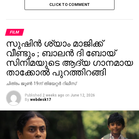
CLICK TO COMMENT
FILM
സുഷിൻ ശ്യാം മാജിക്ക്
വീണ്ടും ; ബാലൻ ദി ബോയ്
സിനിമയുടെ ആദ്യ ഗാനമായ
താക്കോൽ പുറത്തിറങ്ങി
ചിത്രം ജൂൺ 19ന് തിയേറ്റർ റിലീസ്
Published
2 weeks ago
on
June 12, 2026
By
webdesk17