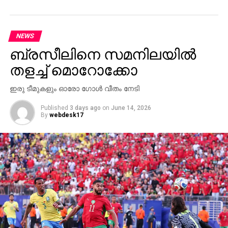
കടന്നുപോകുന്ന എല്ലാ വാണിജ്യ കപ്പലുകളും ഉടനടി
പാലിക്കണമെന്ന് അദ്ദേഹം ആവശ്യപ്പെട്ടു.
NEWS
കഴിഞ്ഞ ഏപ്രിൽ മുതൽ ഇറാന്റെ എണ്ണ
ബ്രസീലിനെ സമനിലയില്‍
വ്യാപാരത്തിൽ നിന്നുള്ള വരുമാനം തടയുക എന്ന
ലക്ഷ്യത്തോടെ മേഖലയിൽ യു.എസ് കർശനമായ
തളച്ച് മൊറോക്കോ
നാവിക ഉപരോധം ഏർപ്പെടുത്തിയിരിക്കുകയാണ്. ഈ
ഇരു ടീമുകളും ഓരോ ഗോള്‍ വീതം നേടി
വിലക്കുകൾ ലംഘിച്ച് ഇറാന്റെ തുറമുഖങ്ങളിലേക്ക്
സർവീസ് നടത്തുന്ന കപ്പലുകൾക്കെതിരെ കടുത്ത
Published
3 days ago
on
June 14, 2026
നടപടികളുമായി മുന്നോട്ട് പോകാനാണ്
By
webdesk17
വാഷിംഗ്ടണിന്റെ തീരുമാനം.