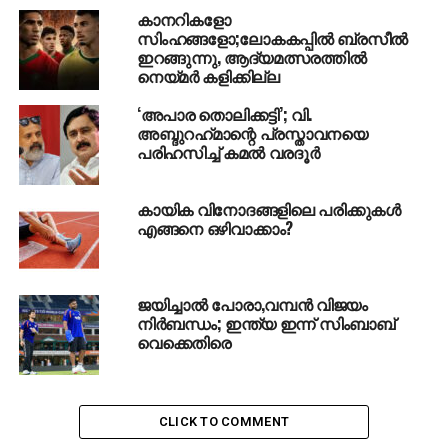
കാനറികളോ
സിംഹങ്ങളോ;ലോകകപ്പിൽ ബ്രസീൽ
ഇറങ്ങുന്നു, ആദ്യമത്സരത്തിൽ
നെയ്‌മർ കളിക്കില്ല
‘അപാര തൊലിക്കട്ടി’; വി.
അബ്ദുറഹ്‌മാന്റെ പ്രസ്താവനയെ
പരിഹസിച്ച് കമല്‍ വരദൂര്‍
കായിക വിനോദങ്ങളിലെ പരിക്കുകൾ
എങ്ങനെ ഒഴിവാക്കാം?
ജയിച്ചാല്‍ പോരാ,വമ്പന്‍ വിജയം
നിര്‍ബന്ധം; ഇന്ത്യ ഇന്ന് സിംബാബ്
വെക്കെതിരെ
CLICK TO COMMENT