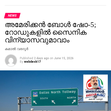
NEWS
അമേരിക്കൻ ബോൾ ഷോ-5;
റോഡുകളിൽ സൈനിക
വിന്യാസവുമാവാം
കമാല്‍ വരദൂര്‍
Published
2 days ago
on
June 15, 2026
By
webdesk17