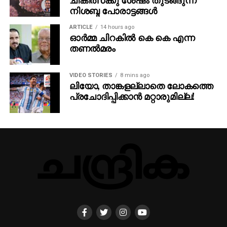
ADVERTISEMENT
നിശബ്ദ പോരാട്ടങ്ങൾ
ARTICLE
14 hours ago
ഓർമ്മ ചിറകിൽ കെ കെ എന്ന
തണൽമരം
VIDEO STORIES
8 mins ago
ലിയോ, താങ്കളല്ലാതെ ലോകത്തെ
പ്രചോദിപ്പിക്കാന്‍ മറ്റാരുമില്ല!