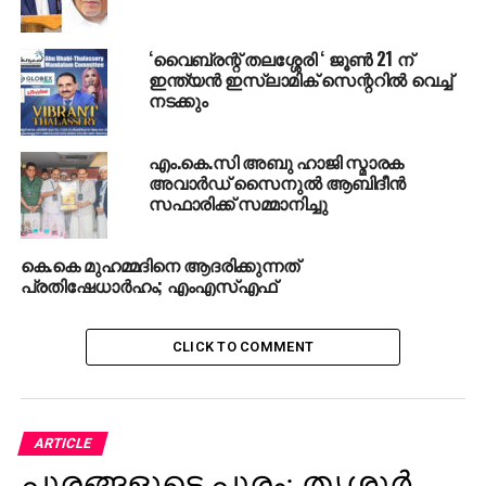
‘വൈബ്രന്റ് തലശ്ശേരി ‘ ജൂണ്‍ 21 ന്
ഇന്ത്യന്‍ ഇസ്ലാമിക് സെന്ററില്‍ വെച്ച്
നടക്കും
എം.കെ.സി അബു ഹാജി സ്മാരക
അവാര്‍ഡ് സൈനുല്‍ ആബിദീന്‍
സഫാരിക്ക് സമ്മാനിച്ചു
കെ.കെ മുഹമ്മദിനെ ആദരിക്കുന്നത്
പ്രതിഷേധാര്‍ഹം; എംഎസ്എഫ്
CLICK TO COMMENT
ARTICLE
പൂരങ്ങളുടെ പൂരം; തൃശൂര്‍