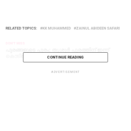
RELATED TOPICS:
KK MUHAMMED
ZAINUL ABIDEEN SAFARI
DON'T MISS
പൂരങ്ങളുടെ പൂരം; തൃശൂര്‍ പൂരത്തിന് ഇന്ന്
കൊടിയേറ്റം
CONTINUE READING
ADVERTISEMENT