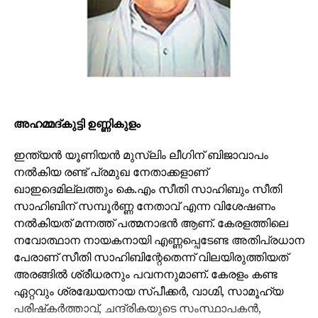
നിമിത്തം പറമ്മേക്കാവ്,
തിരുവമ്പാടി,ചെമ്പൂകാവ്,കാരമുക്ക്, ലാലൂര്‍,
അയ്യന്തോള്‍, ചൂരക്കാട്ടുകാവ് , നെയ്തലക്കാവ്,
കണിമംഗലം എന്നീ ക്ഷേത്രങ്ങളിലെ സംഘങ്ങള്‍ക്ക്
ആറാട്ടുപുഴയിലെത്താന്‍ സാധിച്ചില്ല.
പൂരത്തിനെത്താതിരുന്നതുകൊണ്ട് ഈ സംഘങ്ങള്‍ക്ക്
ഭ്രഷ്ട് കല്‍പ്പിച്ചെന്ന് പറയപ്പെടുന്നു. അന്ന് ശക്തന്‍
അഹമ്മദ്കുട്ടി ഉണ്ണികുളം
തമ്പുരാന്റെ ഭരണമായിരുന്നു. സംഭവമറിഞ്ഞ്
കോപിഷ്ടനായ തമ്പുരാന്‍ വടക്കുംനാഥനെ
ഇന്ത്യന്‍ യൂണിയന്‍ മുസ്ലിം ലീഗിന് ബിജാവാപം
ആസ്ഥാനമാക്കി അടുത്ത പൂരം നാളില്‍ (1796 മേയില്‍ –
നല്‍കിയ രണ്ട് പ്രമുഖ നേതാക്കളാണ്
971 മേടം) തൃശൂര്‍ പൂരം ആരംഭിച്ചു.
ഖാഇദെമില്ലത്തും കെ.എം സീതി സാഹിബും സീതി
സാഹിബിന് സമ്പൂര്‍ണ്ണ നേതാവ് എന്ന വിശേഷണം
നല്‍കിയത് മന്നത്ത് പത്മനാഭന്‍ ആണ്. കേരളത്തിലെ
ADVERTISEMENT
നവോത്ഥാന നായകനായി എണ്ണപ്പെടേണ്ട അതിപ്രധാന
പേരാണ് സീതി സാഹിബിന്റേതെന്ന് വിലയിരുത്തിയത്
അരങ്ങില്‍ ശ്രീധരനും പവനനുമാണ്. കേരളം കണ്ട
ഏറ്റവും ശ്രദ്ധേയനായ സ്പീക്കര്‍, വാഗ്മി, സാമൂഹ്യ
പരിഷ്‌കര്‍ത്താവ്, ചന്ദ്രികയുടെ സംസ്ഥാപകന്‍,