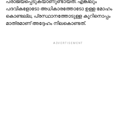
പരാജയപ്പെടുകയാണുണ്ടായത്. എങ്കിലും
പദവികളോടോ അധികാരത്തോടോ ഉള്ള മോഹം
കൊണ്ടല്ല, പ്രസ്ഥാനത്തോടുള്ള കൂറിനൊപ്പം
മാത്രമാണ് അദ്ദേഹം നിലകൊണ്ടത്.
ADVERTISEMENT