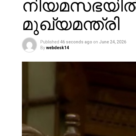
നിയമസഭയില്‍
മുഖ്യമന്ത്രി
Published
46 seconds ago
on
June 24, 2026
By
webdesk14