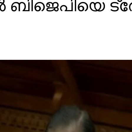
 ബിജെപിയെ ട്ര