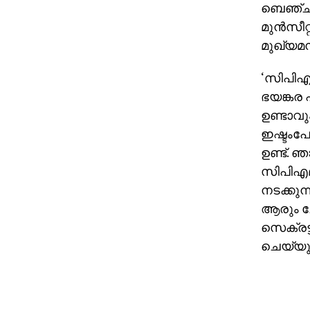
ബെഞ്ചില
മുന്‍സീ
മുഖ്യമന
‘സിപിഎം
ഭയങ്കര 
ഉണ്ടാവു
ഇഷ്ടംപോ
ഉണ്ട്. ഞ
സിപിഎമ്
നടക്കുന
ആരും ചോ
സെക്രട്
ചെയ്യുക