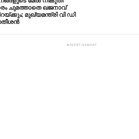
ാരം ചുമത്താതെ ഖജനാവ്
റയ്ക്കും; മുഖ്യമന്ത്രി വി ഡി
തീശൻ
ADVERTISEMENT