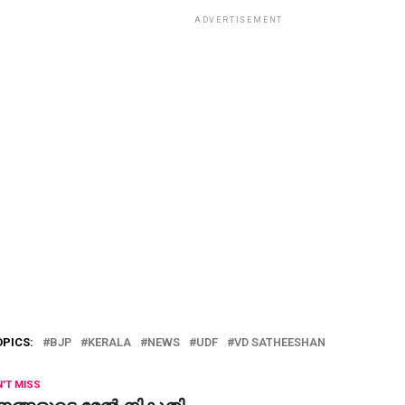
ADVERTISEMENT
OPICS:
BJP
KERALA
NEWS
UDF
VD SATHEESHAN
'T MISS
ങ്ങളുടെ മേല്‍ നികുതി