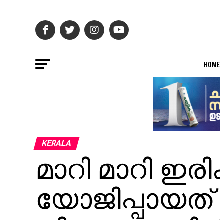
HOME
KERALA
മാറി മാറി ഇരിക
യോജിപ്പായത