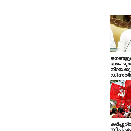
ജനങ്ങളുട
ഭാരം ചു
നിറയ്ക്കു
ഡി സത
കരിപ്പൂരില
സി.പി.എം