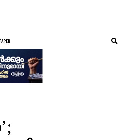
 PAPER
’;