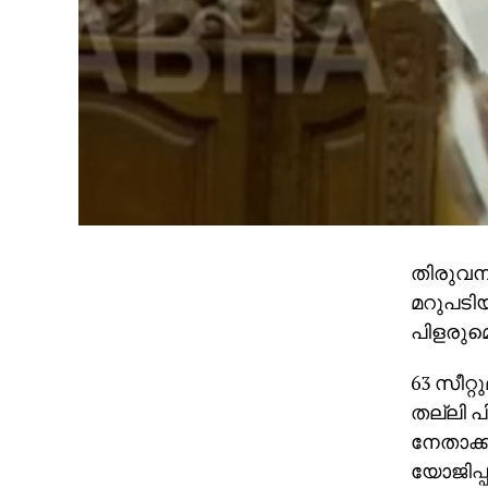
തിരുവന
മറുപടിയ
പിളരുമെ
63 സീറ്
തല്ലി പ
നേതാക്കന
യോജിപ്പ