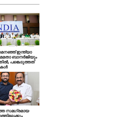
 മെനഞ്ഞ് ഇന്ത്യാ
മമതാ ബാനര്‍ജിയും
ല്‍, പങ്കെടുത്തത്
കള്‍
തെ സമഗ്രമായ
്തിലേക്കും