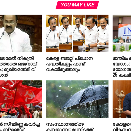
YOU MAY LIKE
െ മേല്‍ നികുതി
കേരള ബജറ്റ്: പ്രധാന
തന്ത്രം
മത്താതെ ഖജനാവ്
പദ്ധതികളും ഫണ്ട്
യോഗം; 
ം; മുഖ്യമന്ത്രി വി
വകയിരുത്തലും
യോഗത്തി
ീശൻ
25 കക്ഷി
്‍ സ്വര്‍ണ്ണ കവര്‍ച്ച;
സംസ്ഥാനത്ത് മഴ
കേരളത്
. ബ്രാഞ്ച്
കനക്കുന്നു; മൂന്നിടത്ത്
വികസനത