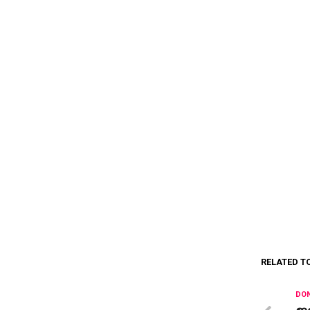
RELATED T
DON
ജന