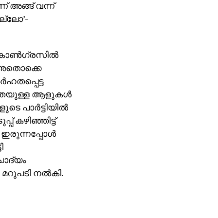
 അങ്ങ് വന്ന്
ണല്ലോ’-
കോണ്‍ഗ്രസില്‍
. അതൊക്കെ
‍ഹതപ്പെട്ട
ഹതയുള്ള ആളുകള്‍
ടെ പാര്‍ട്ടിയില്‍
് കഴിഞ്ഞിട്ട്
ഇരുന്നപ്പോള്‍
ി
ചോദ്യം
മറുപടി നല്‍കി.