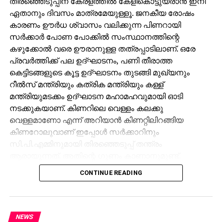
തിരഞ്ഞെടുപ്പിന് കേരളത്തില്‍ കേളികൊട്ടുയരാന്‍ ഇനി
ഏതാനും ദിവസം മാത്രമേയുള്ളൂ. ജനകീയ രോഷം
കാരണം ഊര്‍ധ ശ്വാസം വലിക്കുന്ന പിണറായി
സര്‍ക്കാര്‍ പോണ പോക്കില്‍ സംസ്ഥാനത്തിന്റെ
കഴുക്കോല്‍ വരെ ഊരാനുള്ള തത്രപ്പാടിലാണ്. ഒരേ
പ്രവര്‍ത്തിക്ക് പല ഉദ്ഘാടനം, പണി തീരാത്ത
കെട്ടിടങ്ങളുടെ കൂട്ട ഉദ്ഘാടനം തുടങ്ങി മുഖ്യനും
റീല്‍സ് മന്ത്രിയും കത്രിക മന്ത്രിയും കള്ള്
മന്ത്രിയുമടക്കം ഉദ്ഘാടന മഹാമഹവുമായി ഓടി
നടക്കുകയാണ്. കിണറിലെ വെള്ളം കലക്കു
വെള്ളമാണോ എന്ന് അറിയാന്‍ കിണറ്റിലിറങ്ങിയ
കിണറോലുവാണ് ഇപ്പോള്‍ സര്‍ക്കാറിനും
സി.പി.എമ്മിനുമായി തിരഞ്ഞെടുപ്പ് തന്ത്രം
ആരായുന്നത്. അതിന്റെ ഗുണം കാണാനുമുണ്ട്.
നുണക്കൊരു അവാര്‍ഡ് കൊടുത്താല്‍ അത് എന്തു
CONTINUE READING
കൊണ്ടും നേടാന്‍ ഇപ്പോള്‍ സര്‍ക്കാറിന്
അര്‍ഹതയായിട്ടുണ്ട്. വയനാട്ടിലേക്ക് തുരങ്കപാതയുടെ
പല ആവര്‍ത്തി ഉദ്ഘാടന പ്രഹസനത്തിന്റെ
അവസാന പതിപ്പായിരുന്നു കഴിഞ്ഞ ദിവസം. കണ്ടവര്‍
NEWS