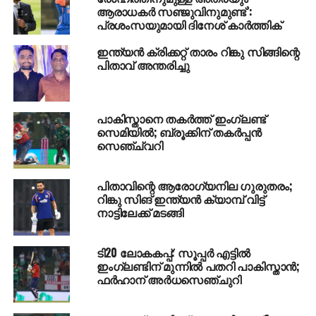
ആരാധകര്‍ സഞ്ജുവിനുമുണ്ട്’:
അതേസമയം 2014ല്‍ ശ്രീലങ്കയോട് ഫൈനലില്‍ തോറ്റ
പ്രശംസയുമായി ദിനേശ് കാര്‍ത്തിക്
ചരിത്രവും ഇന്ത്യക്കുണ്ട്. ന്യൂസീലന്‍ഡാകട്ടെ 2021ല്‍
ഇന്ത്യന്‍ ക്രിക്കറ്റ് താരം റിങ്കു സിങ്ങിന്റെ
നടന്ന ഫൈനലില്‍ ഓസ്‌ട്രേലിയയോട്
പിതാവ് അന്തരിച്ചു
പരാജയപ്പെട്ടിരുന്നു. ഇന്ന് ആര് ജയിച്ചാലും പുതിയൊരു
ചരിത്രം പിറക്കും. ഇന്ത്യ ജയിച്ചാല്‍ ട്വന്റി20 ലോകകപ്പ്
മൂന്നു തവണ നേടുന്ന ആദ്യ ടീമായി മാറും.
പാകിസ്താനെ തകര്‍ത്ത് ഇംഗ്ലണ്ട്
ന്യൂസീലന്‍ഡ് വിജയിച്ചാല്‍ ട്വന്റി20 ലോകകപ്പിന്
സെമിയില്‍; ബ്രൂക്കിന് തകര്‍പ്പന്‍
പുതിയൊരു ജേതാവിനെ ലോകം കാണും.
സെഞ്ച്വറി
പിതാവിന്റെ ആരോഗ്യനില ഗുരുതരം;
റിങ്കു സിങ് ഇന്ത്യന്‍ ക്യാമ്പ് വിട്ട്
RELATED TOPICS:
CRICKET
INDIANEWZLAND
T20
നാട്ടിലേക്ക് മടങ്ങി
WORLDCUP
ടി20 ലോകകപ്പ്: സൂപ്പര്‍ എട്ടില്‍
DON'T MISS
ഇംഗ്ലണ്ടിന് മുന്നില്‍ പതറി പാകിസ്താന്‍;
കല്ലുമ്മക്കായ നിറച്ചത്
ഫര്‍ഹാന് അര്‍ധസെഞ്ചുറി