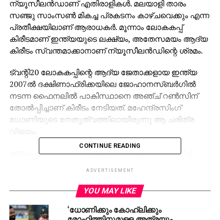
ന്യൂസീലന്‍ഡാണ് എതിരാളികള്‍. മലയാളി താരം
സഞ്ജു സാംസണ്‍ മികച്ച പ്രകടനം കാഴ്ചവെക്കും എന്ന
പ്രതീക്ഷയിലാണ് ആരാധകര്‍. മൂന്നാം ലോകകപ്പ്
കിരീടമാണ് ഇന്ത്യയുടെ ലക്ഷ്യം, അതേസമയം ആദ്യ
കിരീടം സ്വന്തമാക്കാനാണ് ന്യൂസീലന്‍ഡിന്റെ ശ്രമം.
ട്വന്റി20 ലോകകപ്പിന്റെ ആദ്യ ജേതാക്കളായ ഇന്ത്യ
2007ല്‍ ദക്ഷിണാഫ്രിക്കയിലെ ജോഹാനസ്ബര്‍ഗില്‍
നടന്ന ഫൈനലില്‍ പാകിസ്ഥാനെ അഞ്ച് റണ്‍സിന്
തോല്‍പ്പിച്ചാണ് കിരീടം നേടിയത്. മഹേന്ദ്രസിംഗ്
ധോണിയുടെ നേതൃത്വത്തിലായിരുന്നു ആ ചരിത്ര
വിജയം.
CONTINUE READING
രണ്ടാം കിരീടത്തിനായുള്ള ഇന്ത്യയുടെ കാത്തിരിപ്പ്
അവസാനിച്ചത് നീണ്ട പതിനേഴ് വര്‍ഷങ്ങള്‍ക്ക്
ADVERTISEMENT
ശേഷമാണ്. ബാര്‍ബഡോസില്‍ നടന്ന ഫൈനലില്‍
ദക്ഷിണാഫ്രിക്കയെ ഏഴ് വിക്കറ്റിന് തോല്‍പ്പിച്ചാണ്
YOU MAY LIKE
രോഹിത് ശര്‍മയുടെ ഇന്ത്യ വീണ്ടും കിരീടം
‘ധോണിക്കും കോഹ്‌ലിക്കും
സ്വന്തമാക്കിയത്.
രോഹിത്തിനുമുള്ള അത്രയും