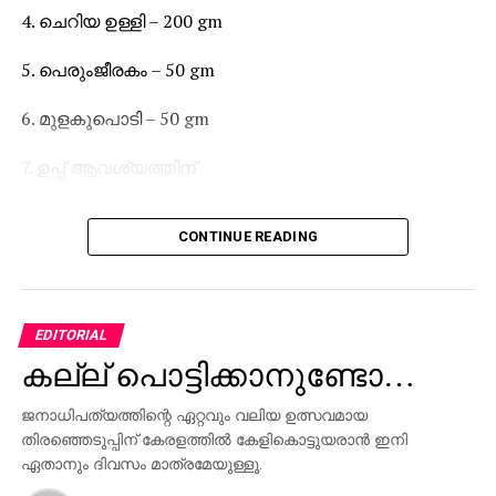
4. ചെറിയ ഉള്ളി – 200 gm
5. പെരുംജീരകം – 50 gm
6. മുളകുപൊടി – 50 gm
7. ഉപ്പ് ആവശ്യത്തിന്
8. വെളിച്ചെണ്ണ
CONTINUE READING
തയ്യാറാക്കുന്ന വിധം: അരി കഴുകി നാലു മണിക്കൂര്‍
വെള്ളത്തില്‍ കുതിര്‍ത്തു വെക്കുക കല്ലുമ്മക്കായ
കഴുകി വൃത്തിയാക്കി മാറ്റിവെക്കുക. കുതിര്‍ത്ത അരി
EDITORIAL
ആവശ്യത്തിന് വെള്ളം ഒഴിച്ച് മിക്‌സിയില്‍
കല്ല് പൊട്ടിക്കാനുണ്ടോ…
അരച്ചെടുക്കുക മാവ് ഒരു പാത്രത്തിലേക്ക് മാറ്റി ചിരകിയ
നാളികേരം, തൊലി കളഞ്ഞ ചുവന്നുള്ളി, പെ
ജനാധിപത്യത്തിന്റെ ഏറ്റവും വലിയ ഉത്സവമായ
രുഞ്ചീരകം, കുറച്ചു കറിവേപ്പില ആവശ്യത്തിന് ഉപ്പ്
തിരഞ്ഞെടുപ്പിന് കേരളത്തില്‍ കേളികൊട്ടുയരാന്‍ ഇനി
ചേര്‍ത്ത് അരച്ചെടുക്കുക. ഇത് അരച്ച മാവില്‍ യോജിപ്പിച്ച്
ഏതാനും ദിവസം മാത്രമേയുള്ളൂ.
കുഴച്ച് കഴുകിവെച്ച കല്ലുമ്മക്കായ കത്തി ഉപയോഗിച്ച്