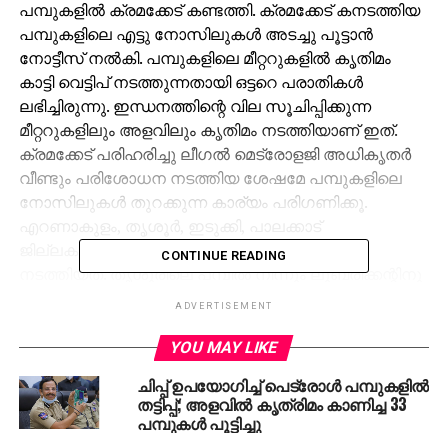
പമ്പുകളില്‍ ക്രമക്കേട് കണ്ടത്തി. ക്രമക്കേട് കനടത്തിയ
പമ്പുകളിലെ എട്ടു നോസിലുകള്‍ അടച്ചു പൂട്ടാന്‍
നോട്ടീസ് നല്‍കി. പമ്പുകളിലെ മീറ്ററുകളില്‍ കൃതിമം
കാട്ടി വെട്ടിപ് നടത്തുന്നതായി ഒട്ടറെ പരാതികള്‍
ലഭിച്ചിരുന്നു. ഇന്ധനത്തിന്റെ വില സൂചിപ്പിക്കുന്ന
മീറ്ററുകളിലും അളവിലും കൃതിമം നടത്തിയാണ് ഇത്.
ക്രമക്കേട് പരിഹരിച്ചു ലീഗല്‍ മെട്രോളജി അധികൃതര്‍
വീണ്ടും പരിശോധന നടത്തിയ ശേഷമേ പമ്പുകളിലെ
നോസിലുകള്‍ തുറക്കുന്ന കാര്യം പരിഗണിക്കൂ.
എറണാകുളം, തൃശൂര്‍, ഇടുക്കി, പാലക്കാട്
ജില്ലകളിലായി 39 പമ്പുകളിലാണ് പരിശോധന
CONTINUE READING
നടത്തിയത്. തൃശൂരിലെ പമ്പില്‍ നിന്നും ലൂബ്രിക്കന്റിനു
വില കൂടുതല്‍ വാങ്ങിയതിന് കേസ് എടുത്തിട്ടുണ്ട്.
ADVERTISEMENT
ജിഎസ്ടി നിലവില്‍ വന്നപ്പോള്‍ 300 രൂപയുണ്ടായിരുന്ന
ലൂബ്രിക്കന്റിനു 266 രൂപയായിരുന്നു. എന്നാല്‍ ഇത്
YOU MAY LIKE
മറച്ചുവച്ചു ഉഭോക്താക്കളില്‍ നിന്നും 300 രൂപ തന്നെ
ചിപ്പ് ഉപയോഗിച്ച് പെട്രോള്‍ പമ്പുകളില്‍
പമ്പ് ഇടക്കിയതാണ് കേസ് എടുക്കാന്‍ കാരണമെന്നും
തട്ടിപ്പ്; അളവില്‍ കൃത്രിമം കാണിച്ച 33
ഉദ്യോഗസ്ഥര്‍ പറഞ്ഞു. രാവിലെ ഒന്‍പതിന് തുടങ്ങിയ
പമ്പുകള്‍ പൂട്ടിച്ചു
പരിശോധന ആറുവരെ നീണ്ടു. ലീഗല്‍ മെട്രോളജി