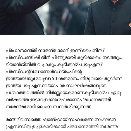
എസ്‌ഐആര്‍ ധൃതിപിടിച്ച് നടപ്പിലാക്കണമെന്ന കേന്ദ്ര
തെരഞ്ഞെടുപ്പ് കമ്മീഷന്റെ പിടിവാശി ബിജെപിയെ
പ്രധാനമന്ത്രി നരേന്ദ്ര മോദി ഇന്ന് ചൈനീസ്
സഹായിക്കാനാണ്. അതിനിടെയാണ് എസ് ഐ ആര്‍
പ്രസിഡണ്ട് ഷി ജിൻ പിങ്ങുമായി കൂടിക്കാഴ്ച നടത്തും.
മറയാക്കി സിപിഎം കള്ളവോട്ട് ചേര്‍ക്കലും, വോട്ടു
ടിയാൻജിനിൽ വച്ചാകും കൂടിക്കാഴ്ച. യുഎസ്
നിഷേധിക്കലും നടത്തുന്നത്. ബിജെപിയെപ്പോലെ
പ്രസിഡന്റ് ഡോണൾഡ് ട്രംപിന്റെ
സിപിഎമ്മിന്റെ കപട മതേതരവാദവും ജനാധിപത്യ
ഇന്ത്യയ്ക്കുമേലുള്ള 50 ശതമാനം തീരുവയെ തുടർന്ന്
സംവിധാനത്തിന് ശാപമാണ്. രാഷ്ട്രീപക്ഷപാത
ഇന്ത്യ- യു എസ് വ്യാപാര സംഘർഷങ്ങളുടെ
നിലപാടിന്റെ പേരില്‍ സിപിഎമ്മിന്റെ ഭീഷണിയാണ്
പശ്ചാത്തലത്തിൽ നിർണ്ണായകമാണ് കൂടിക്കാഴ്ച. ഏഴു
പയ്യന്നൂരില്‍ ബിഎല്‍ഒയുടെ ആത്മഹത്യയ്ക്ക്
വർഷത്തെ ഇടവേളക്ക് ശേഷമാണ് പ്രധാനമന്ത്രി
കാരണമെന്നും കെസി വേണുഗോപാല്‍ പറഞ്ഞു.
നരേന്ദ്രമോദി ചൈന സന്ദർശിക്കുന്നത്.
രണ്ട് ദിവസത്തെ ഷാങ്ഹായ് സഹകരണ സംഘടന
(എസ്‌സി‌ഒ) ഉച്ചകോടിക്കായി പ്രധാനമന്ത്രി നരേന്ദ്ര
മോദി ശനിയാഴ്ച വൈകീട്ടാണ് ടിയാൻജിനിൽ
എത്തിയത്. ബിൻഹായ് അന്താരാഷ്ട്ര
വിമാനത്താവളത്തിൽ ഇന്ത്യൻ സമൂഹം
നരേന്ദ്രമോദിയ്ക്ക് ഊഷ്മള സ്വീകരണം നൽകി. 2020