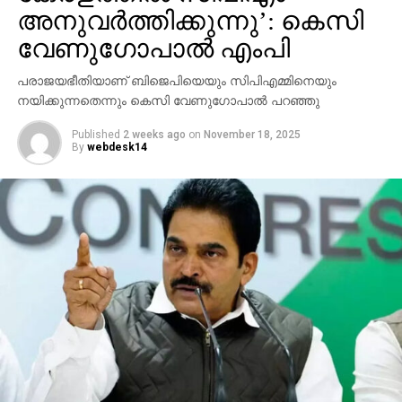
പരാജയഭീതിയാണ് ബിജെപിയെയും സിപിഎമ്മിനെയും
നയിക്കുന്നതെന്നും കെസി വേണുഗോപാല്‍ പറഞ്ഞു
Published
2 weeks ago
on
November 18, 2025
By
webdesk14
ബിജെപിയെ പോലെ എസ് ഐ ആറിനെ മറയാക്കി
കേരളത്തില്‍ സിപിഎം തങ്ങളുടെ രാഷ്ട്രീയ