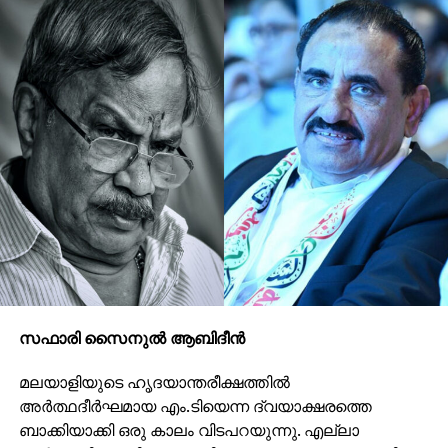
സഫാരി സൈനുല്‍ ആബിദീന്‍
മലയാളിയുടെ ഹൃദയാന്തരീക്ഷത്തില്‍
അര്‍ത്ഥദീര്‍ഘമായ എം.ടിയെന്ന ദ്വയാക്ഷരത്തെ
ബാക്കിയാക്കി ഒരു കാലം വിടപറയുന്നു. എല്ലാ
അര്‍ഥത്തിലും വിസ്മയമായിരുന്നു ആ മഹാ കുലപതി.
പച്ചമനുഷ്യന്റെ മനോവ്യഥകളും സംഘര്‍ഷങ്ങളും
എല്ലാ ഭാവതീവ്രതകളോടെയും തലമുറകള്‍ക്കു
പകര്‍ന്നു നല്‍കുന്നതായിരുന്നു അദ്ദേഹത്തിന്റെ