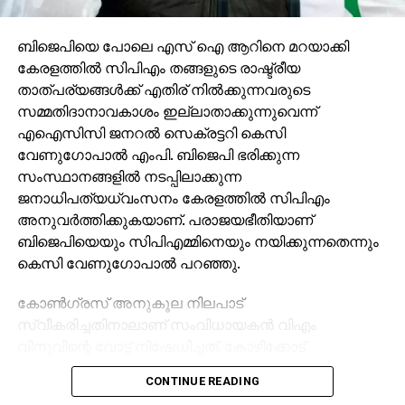
താത്പര്യങ്ങള്‍ക്ക് എതിര് നില്‍ക്കുന്നവരുടെ
സമ്മതിദാനാവകാശം ഇല്ലാതാക്കുന്നുവെന്ന്
എഐസിസി ജനറല്‍ സെക്രട്ടറി കെസി
വേണുഗോപാല്‍ എംപി. ബിജെപി ഭരിക്കുന്ന
സംസ്ഥാനങ്ങളില്‍ നടപ്പിലാക്കുന്ന
ജനാധിപത്യധ്വംസനം കേരളത്തില്‍ സിപിഎം
അനുവര്‍ത്തിക്കുകയാണ്. പരാജയഭീതിയാണ്
ബിജെപിയെയും സിപിഎമ്മിനെയും നയിക്കുന്നതെന്നും
കെസി വേണുഗോപാല്‍ പറഞ്ഞു.
കോണ്‍ഗ്രസ് അനുകൂല നിലപാട്
സ്വീകരിച്ചതിനാലാണ് സംവിധായകന്‍ വിഎം
വിനുവിന്റെ വോട്ട് നിഷേധിച്ചത്. കോഴിക്കോട്
കോര്‍പറേഷന്‍ തെരഞ്ഞെടുപ്പില്‍ യുഡിഎഫ്
CONTINUE READING
സ്ഥാനാര്‍ത്ഥിയാണ് വിനു. മുന്‍ തെരഞ്ഞെടുപ്പുകളില്‍
വോട്ട് ചെയ്ത വിനുവിനും കുടുംബത്തിനും വോട്ട്
നിഷേധിക്കുന്നത് മൗലികാവകാശങ്ങളുടെ ലംഘനമാണ്.
അധികാര ദുര്‍വിനിയോഗത്തിലൂടെ തിരുവനന്തപുരം
INDIA
കോര്‍പ്പറേഷനിലെ മുട്ടട വാര്‍ഡില്‍ യുഡിഎഫിന്