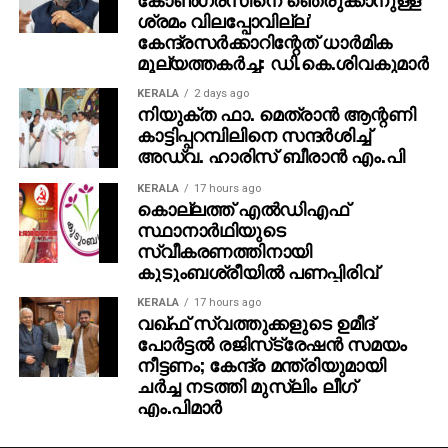
KERALA
2 days ago
പുലര്‍ത്തിയിരുന്നു. വിവിധ കാലങ്ങളില്‍ അദ്ദേഹവും
നിയുക്ത ഫാ. മെത്രാന്‍ ആന്റണി
മരുഭൂമിയിലെ മരുപ്പച്ചയില്‍ ജീവിതപ്പച്ച തേടെയെത്തിയ
കാട്ടിപ്പറമ്പിലിനെ സന്ദര്‍ശിച്ച്
അഡ്വ. ഹാരിസ് ബീരാന്‍ എം.പി
മലയാള സമൂഹത്തെ
സന്ദര്‍ശിക്കാനെത്തിക്കൊണ്ടിരുന്നു.
KERALA
17 hours ago
കൊല്ലത്ത് എല്‍ഡിഎഫ്
ഇനി ഇതുപോലൊരു പ്രതിഭ മലയാളത്തില്‍ ഇനി
സ്ഥാനാര്‍ഥിയുടെ
ഉണ്ടാകില്ല. വായിക്കുന്നവരെയെല്ലാം ചിന്തിപ്പിച്ച അതി
സ്വീകരണത്തിനായി
കുടുംബശ്രീയില്‍ പണപ്പിരിവ്
ശക്തനായ എഴുത്തുകാരന്‍. അദ്ദേഹം തൊട്ടതെല്ലാം
പൊന്നാക്കി. തീരാനഷ്ടം എന്നത് വെറും വാക്കല്ല.
KERALA
17 hours ago
ആള്‍ക്കൂട്ടത്തില്‍ തനിയെ എന്നത് അദ്ദേഹത്തിന്റെ
വഖ്ഫ് സ്വത്തുക്കളുടെ ഉമീദ്
പോര്‍ട്ടല്‍ രജിസ്‌ട്രേഷന്‍ സമയം
ജീവിത ദര്‍ശനമാണെന്ന് അദ്ദേഹം തെളിയിച്ചു. എല്ലാ
നീട്ടണം; കേന്ദ്ര മന്ത്രിയുമായി
മേഖലയിലും അദ്ദേഹം മാതൃകയായിരുന്നു. മനുഷ്യന്റെ
ചര്‍ച്ച നടത്തി മുസ്‌ലിം ലീഗ്
കാപട്യത്തെ കുറിച്ച് നന്നായി പഠിച്ച കാച്ചി കുറുക്കി
എം.പിമാര്‍
മറ്റൊരു രീതിയില്‍ അവതരിപ്പി ഒരു സാഹിത്യകാരന്‍
ഇനിയുണ്ടാകുമോ എന്നറിയില്ല.