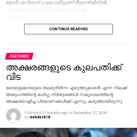
CONTINUE READING
ലെ ഗാൽവാൻ താഴ്‌വരയിലെ
സംഘർഷത്തിനുശേഷമുള്ള ബന്ധം
മെച്ചപ്പെടുത്തുന്നതിലും, വ്യാപാരത്തിലും പ്രാദേശിക
സ്ഥിരതയിലും സഹകരണം വർധിപ്പിക്കുന്നതിനുമുള്ള
FEATURES
തീരുമാനങ്ങൾ സന്ദർശനത്തിനിടയിൽ ഉണ്ടാകും
അക്ഷരങ്ങളുടെ കുലപതിക്ക്
എന്നാണ് പ്രതീക്ഷിക്കുന്നത്.
വിട
രണ്ട് പ്രധാന സമ്പദ്‌വ്യവസ്ഥകളായ ഇന്ത്യയും
മലയാളക്കരയുടെ തലമുതിര്‍ന്ന എഴുത്തുകാരന്‍ എന്ന നിലക്ക്
ചൈനയും ലോക സാമ്പത്തിക ക്രമത്തിൽ സ്ഥിരത
അദ്ദേഹത്തിന്റെ മാര്‍ഗ്ഗ നിര്‍ദ്ദേശങ്ങള്‍ സമുദായത്തിന്റെ
കൈവരിക്കുന്നതിന് ഒരുമിച്ച് പ്രവർത്തിക്കേണ്ടത്
അക്ഷരവെളിച്ച പ്രയാണങ്ങള്‍ക്ക് എന്നും കരുത്തായിരുന്നു
പ്രധാനമാണെന്ന് സന്ദർശനത്തിനു മുൻപായി ജപ്പാൻ
മാധ്യമത്തിനു നൽകിയ അഭിമുഖത്തിൽ പ്രധാനമന്ത്രി
Published
11 months ago
on
December 27, 2024
By
webdesk18
പറഞ്ഞു.