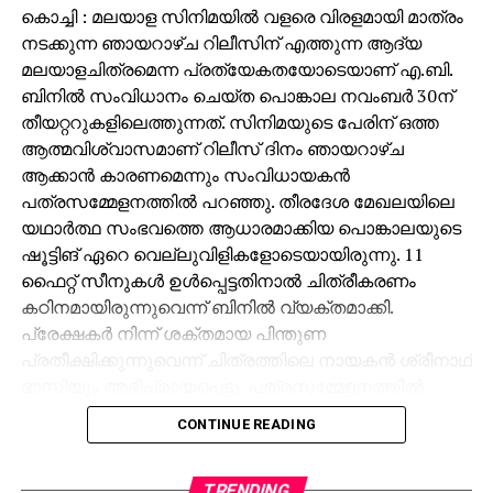
കൊച്ചി : മലയാള സിനിമയില്‍ വളരെ വിരളമായി മാത്രം
നടക്കുന്ന ഞായറാഴ്ച റിലീസിന് എത്തുന്ന ആദ്യ
മലയാളചിത്രമെന്ന പ്രത്യേകതയോടെയാണ് എ.ബി.
ബിനില്‍ സംവിധാനം ചെയ്ത പൊങ്കാല നവംബര്‍ 30ന്
തീയറ്ററുകളിലെത്തുന്നത്. സിനിമയുടെ പേരിന് ഒത്ത
ആത്മവിശ്വാസമാണ് റിലീസ് ദിനം ഞായറാഴ്ച
ആക്കാന്‍ കാരണമെന്നും സംവിധായകന്‍
പത്രസമ്മേളനത്തില്‍ പറഞ്ഞു. തീരദേശ മേഖലയിലെ
യഥാര്‍ത്ഥ സംഭവത്തെ ആധാരമാക്കിയ പൊങ്കാലയുടെ
ഷൂട്ടിങ് ഏറെ വെല്ലുവിളികളോടെയായിരുന്നു. 11
ഫൈറ്റ് സീനുകള്‍ ഉള്‍പ്പെട്ടതിനാല്‍ ചിത്രീകരണം
കഠിനമായിരുന്നുവെന്ന് ബിനില്‍ വ്യക്തമാക്കി.
പ്രേക്ഷകര്‍ നിന്ന് ശക്തമായ പിന്തുണ
പ്രതീക്ഷിക്കുന്നുവെന്ന് ചിത്രത്തിലെ നായകന്‍ ശ്രീനാഥ്
ഭാസിയും അഭിപ്രായപ്പെട്ടു. പത്രസമ്മേളനത്തില്‍
ബാബുരാജ്, അലന്‍സിയര്‍, നായിക യാമി സോന,
CONTINUE READING
സൂര്യാ ക്രിഷ്, ഇന്ദ്രജിത്ത് ജഗജിത്ത്, ശ്രീരംഗ്, ദാവീദ്
ജേക്കബ്, അശ്വമേധ് എന്നിവരും നിര്‍മ്മാതാക്കളായ
അനില്‍ പിള്ള, ദീപു ബോസ് എന്നിവരും പങ്കെടുത്തു.
TRENDING