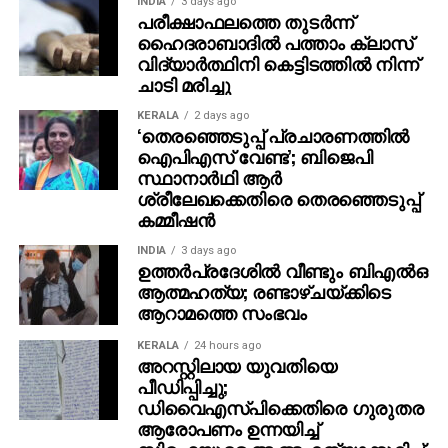
INDIA
3 days ago
പരീക്ഷാഫലത്തെ തുടര്‍ന്ന്
ഹൈദരാബാദില്‍ പത്താം ക്ലാസ്
വിദ്യാര്‍ത്ഥിനി കെട്ടിടത്തില്‍ നിന്ന്
ചാടി മരിച്ചു
KERALA
2 days ago
‘തെരഞ്ഞെടുപ്പ് പ്രചാരണത്തിൽ
ഐപിഎസ് വേണ്ട’; ബിജെപി
സ്ഥാനാർഥി ആർ
ശ്രീലേഖക്കെതിരെ തെരഞ്ഞെടുപ്പ്
കമ്മീഷൻ
INDIA
3 days ago
ഉത്തര്‍പ്രദേശില്‍ വീണ്ടും ബിഎല്‍ഒ
ആത്മഹത്യ; രണ്ടാഴ്ചയ്ക്കിടെ
ആറാമത്തെ സംഭവം
KERALA
24 hours ago
അറസ്റ്റിലായ യുവതിയെ
പീഡിപ്പിച്ചു;
ഡിവൈഎസ്പിക്കെതിരെ ഗുരുതര
ആരോപണം ഉന്നയിച്ച്