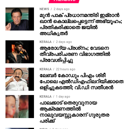
തുടര്‍ന്ന് ചിത്രത്തിലെ പാട്ടിന് ശ്രീനാഥ് ഭാസിയും
NEWS
2 days ago
അലന്‍സിയറും ചുവടുവെച്ചു. ഗ്രേസ് ഫിലിം
മുന്‍ പാക് പ്രധാനമന്ത്രി ഇമ്രാന്‍
ഖാന്‍ കൊല്ലപ്പെട്ടെന്ന് അഭ്യൂഹം;
കമ്പനിയാണ് ചിത്രം നവംബര്‍ 30 ന് പുറത്തിറക്കുന്നത്.
പ്രതികരിക്കാതെ ജയില്‍
മാര്‍ക്കറ്റിംഗ് ബ്രിങ്ഫോര്‍ത്ത് അഡ്വര്‍ടൈസിങ്.
അധികൃതര്‍
KERALA
2 days ago
ആരോഗ്യ പ്രശ്‌നം; വേടനെ
തീവ്രപരിചരണ വിഭാഗത്തില്‍
പ്രവേശിപ്പിച്ചു
KERALA
22 hours ago
ലേബര്‍ കോഡും പിഎം ശ്രീ
പോലെ എല്‍ഡിഎഫിലറിയിക്കാതെ
ഒളിച്ചുകടത്തി; വി.ഡി സതീശന്‍
KERALA
1 day ago
പാലക്കാട് തെരുവുനായ
ആക്രമണത്തില്‍
നാലുവയസ്സുകാരന് ഗുരുതര
പരിക്ക്