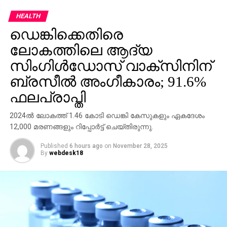
അതേസമയം കളങ്കാവല്‍ ആണ് മമ്മൂട്ടിയുടേതായി
HEALTH
റിലീസിനൊരുങ്ങുന്ന ചിത്രം. മമ്മൂട്ടി , വിനായകന്‍
ഡെങ്കിക്കെതിരെ
എന്നിവരെ കേന്ദ്ര കഥാപാത്രങ്ങളാക്കി ജിതിന്‍ കെ.
ജോസ് സംവിധാനം നിര്‍വഹിച്ച ചിത്രമാണ് കളങ്കാവല്‍.
ലോകത്തിലെ ആദ്യ
ഡിസംബര്‍ അഞ്ചിനാണ് ചിത്രം റിലീസെത്തുന്നത്.
സിംഗിള്‍ഡോസ് വാക്സിനിന്
മമ്മൂട്ടി കമ്പനി നിര്‍മിക്കുന്ന ഈ ചിത്രം വേഫറര്‍
ബ്രസീല്‍ അംഗീകാരം; 91.6%
ഫിലിംസ് കേരളത്തില്‍ വിതരണത്തിനെത്തിക്കുന്നു.
ഫലപ്രാപ്തി
ജിഷ്ണു ശ്രീകുമാറും ജിതിന്‍ കെ. ജോസും ചേര്‍ന്ന്
തിരക്കഥ രചിച്ച കളങ്കാവല്‍ മമ്മൂട്ടി കമ്പനിയുടെ
2024ല്‍ ലോകത്ത് 1.46 കോടി ഡെങ്കി കേസുകളും ഏകദേശം
ബാനറില്‍ നിര്‍മിക്കുന്ന ഏഴാമത്തെ ചിത്രമാണ്.
12,000 മരണങ്ങളും റിപ്പോര്‍ട്ട് ചെയ്തിരുന്നു.
നേരത്തെ നവംബര്‍ 27 ന് റിലീസ് പ്രഖ്യാപിച്ചിരുന്ന
Published
6 hours ago
on
November 28, 2025
ചിത്രം ഡിസംബര്‍ അഞ്ചിലേക്ക് നീട്ടുകയായിരുന്നു.
By
webdesk18