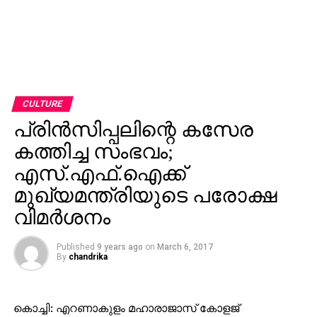
CULTURE
പ്രിന്‍സിപ്പലിന്റെ കസേര
കത്തിച്ച സംഭവം;
എസ്.എഫ്.ഐക്ക്
മുഖ്യമന്ത്രിയുടെ പരോക്ഷ
വിമര്‍ശനം
Published
9 years ago
on
March 6, 2017
By
chandrika
കൊച്ചി: എറണാകുളം മഹാരാജാസ് കോളജ്