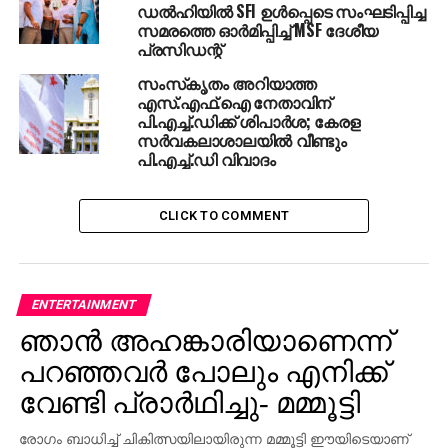
ഡല്‍ഹിയില്‍ SFI ഉള്‍പ്പെടെ സംഘടിപ്പിച്ച
സംവാദമാണെന്നും അദ്ദേഹം പറഞ്ഞു.
സമരത്തെ ഓര്‍മിപ്പിച്ച് MSF ദേശീയ
പ്രസിഡന്റ്
ഉന്നത വിദ്യാഭ്യാസ നിലവാരം ഉയര്‍ത്താനുള്ള ശ്രമം
സംസ്‌കൃതം അറിയാത്ത
സര്‍ക്കാര്‍ ആരംഭിച്ചിട്ടുണ്ട്. ഇതിന് സഹായകമായ
എസ്.എഫ്.ഐ നേതാവിന്
പദ്ധതികള്‍ ഉന്നത വിദ്യാഭ്യാസ കൗണ്‍സില്‍
പി.എച്ച്.ഡിക്ക് ശിപാര്‍ശ; കേരള
ആവിഷ്‌കരിക്കും. ഗവേഷണത്തില്‍ മികവ് പുലര്‍ത്തുന്ന
സര്‍വകലാശാലയില്‍ വീണ്ടും
പി.എച്ച്.ഡി വിവാദം
വിദ്യാര്‍ത്ഥികള്‍ക്കും അധ്യാപകര്‍ക്കും അവാര്‍ഡുകള്‍
നല്‍കും. ആര്‍ട്‌സ് ആന്റ് സയന്‍സ് കോളജുകളെ
മികവിന്റെ കേന്ദ്രങ്ങളാക്കുന്നതിനായി ലൈബ്രറി,
CLICK TO COMMENT
ലാബറട്ടറി സൗകര്യങ്ങള്‍ വര്‍ധിപ്പിക്കും.
ഡിജിറ്റല്‍വല്‍ക്കരണത്തിന് മുന്തിയ പരിഗണന നല്‍കും.
സര്‍ക്കാര്‍ എഞ്ചിനീയറിങ് കോളജുകളെ ദേശീയ,
രാജ്യാന്തര നിലവാരത്തിലേക്ക് ഉയര്‍ത്തുമെന്നും
ENTERTAINMENT
മുഖ്യമന്ത്രി പറഞ്ഞു. മഹാരാജകീയം സുവനീറിന്റെ
ഞാന്‍ അഹങ്കാരിയാണെന്ന്
പ്രകാശനം മുഖ്യമന്ത്രിക്ക് നല്‍കി മമ്മൂട്ടി നിര്‍വഹിച്ചു.
പറഞ്ഞവര്‍ പോലും എനിക്ക്
വേണ്ടി പ്രാര്‍ഥിച്ചു- മമ്മൂട്ടി
RELATED TOPICS:
PINARAYI VIJAYAN
SFI
രോഗം ബാധിച്ച് ചികിത്സയിലായിരുന്ന മമ്മൂട്ടി ഈയിടെയാണ്
UP NEXT