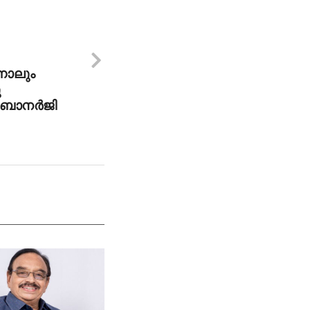
്നാലും
ു
ബാനര്‍ജി