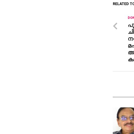
RELATED T
DON
പൂ
ച
നല
മ
അഭ
കമ്