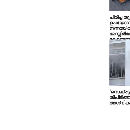
പിരിച്ച 
ഉപയോഗിക
നന്നായി
മേസ്തിരി
വേണ്ടെന്
‘സെക്രട്ടറ
തീപിടിത്
അഗ്‌നിക്
മുഖ്യമന്ത
ജലീലും 
രക്ഷപ്പെട്ടു