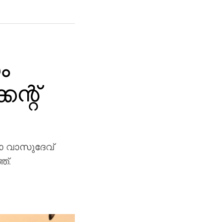
ം
ന്റ്
ഷാ വാസുദേവ്
ത്.