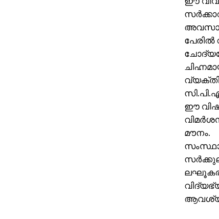
ഈ വിവാദ
സര്‍ക്ക
അവസാനിച
പേരില്
ചോദ്യപേ
ചിഹ്നമാ
വ്യക്തി
സി.പി.എ
ഈ വിഷയ
വിമര്‍ശ
മൗനം.
സംസ്ഥാ
സര്‍ക്ക
ലഘൂകരിച
വിദ്യഭ്യ
ആവശ്യപ്