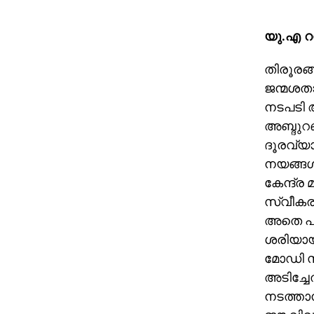
യു.എ റ
തിരൂരങ്
ജന്മശതാബ
നടപടി ആ
അബ്ദുറബ
ദൂരവ്യാ
നയങ്ങള്‍
കേന്ദ്ര
സ്വീകരി
അതെ പടി
ശരിയായി
മോഡി സര
അടിച്ചേ
നടത്താന