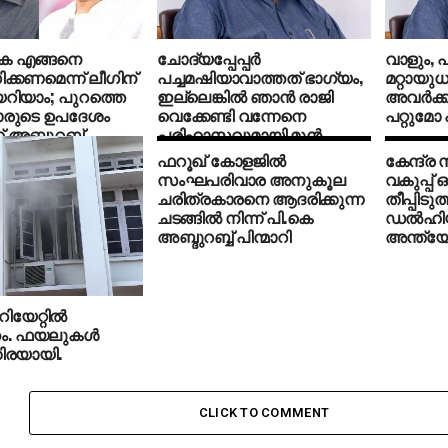
തുക എങ്ങനെ
ചോദ്യപ്പേപ്പർ
വാളും, 
്കണമെന്ന് ലീഗിന്
പച്ചമഷിയാവാത്തത് ഭാഗ്യം,
മറ്റായുധങ
യറിയാം; പുറത്തെ
ഇല്ലെങ്കിൽ ഞാൻ രാജി
അവര്‍ക്ക
മാരുടെ ഉപദേശം
വെക്കേണ്ടി വന്നേനെ
പറ്റുമോ
ന് അബ്ദുറബ്
പരിഹാസവുമായി മുന്‍
വിദ്യാഭ്യാസ മന്ത്രി പി.കെ
ഫറൂഖ് കോളജില്‍
കേന്ദ്ര
അബ്ദു റബ്ബ്
സംഘപരിവാര അനുകൂല
വകുപ്പ്
ചരിത്രകാരനെ ആദരിക്കുന്ന
തീപ്പിടുത്
ചടങ്ങില്‍ നിന്ന് പി.കെ
ഡല്‍ഹിയ
അബ്ദുറബ്ബ് പിന്മാറി
അന്ത്യേ
ിയേറ്റില്‍
തം. ഫയലുകള്‍
കിരയായി.
്രിയും മന്ത്രി കെ.ടി
അത്ഭുതകരമായി
’
CLICK TO COMMENT