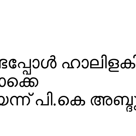
്ടപ്പോള്‍ ഹാലിള
ക്കെ
ന് പി.കെ അബ്ദുറ