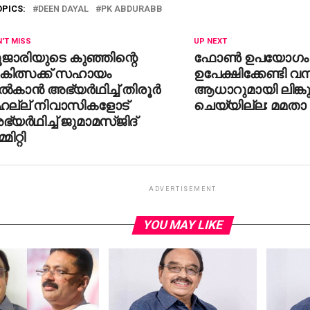
OPICS:
DEEN DAYAL
PK ABDURABB
'T MISS
UP NEXT
ജാരിയുടെ കുഞ്ഞിന്റെ
ഫോണ്‍ ഉപയോഗം
ികിത്സക്ക് സഹായം
ഉപേക്ഷിക്കേണ്ടി വന
്‍കാന്‍ അഭ്യര്‍ഥിച്ച് തിരൂര്‍
ആധാറുമായി ലിങ്ക
ഹല്ല് നിവാസികളോട്
ചെയ്യില്ല: മമതാ 
്യര്‍ഥിച്ച് ജുമാമസ്ജിദ്
മിറ്റി
ADVERTISEMENT
YOU MAY LIKE