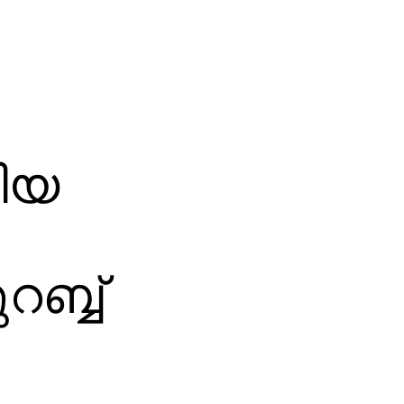
കിയ
ബ്ബ്‌