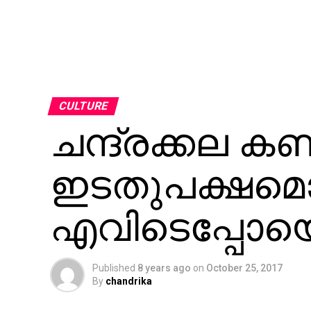
CULTURE
ചന്ദ്രക്കല കണ
ഇടതുപക്ഷമൊ
എവിടെപ്പോയെന്
Published
8 years ago
on
October 25, 2017
By
chandrika