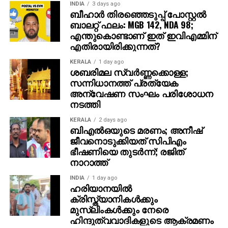
INDIA
3 days ago
സൂചകങ്ങളാണ്. Taxi Driver ആയി അഭിനയിക്കാൻ
ബീഹാർ തിരഞ്ഞെടുപ്പ് പോസ്റ്റൽ
ജീവിതത്തിൽ de Niro taxi driver ആയതു പോലെ!
ബാലറ്റ് ഫലം: MGB 142, NDA 98;
എന്തുകൊണ്ടാണ് ഇത് ഇവിഎമ്മിന്
ആകാര ഭംഗിയും ശബ്ദ സൗകുമാര്യവും അപാര ശബ്ദ
എതിരായിരിക്കുന്നത്?
വിന്യസവും (modulation ) ഇത്രമേൽ
സാമാന്വയിച്ചിരിക്കുന്ന മറ്റൊരു നടനെ നമുക്ക്
KERALA
1 day ago
ശബരിമല സ്വര്‍ണ്ണക്കൊള്ള;
സങ്കൽപ്പിക്കാൻ കഴിയില്ല. ഭാഷയുടെ
സന്നിധാനത്ത് പ്രത്യേക
വൈവിധ്യങ്ങളും ഇത്രമേൽ വഴങ്ങുന്ന മറ്റൊരു നടനും
അന്വേഷണ സംഘം പരിശോധന
ഇല്ല. സൂക്ഷ്മ അഭിനയം മമ്മൂട്ടിയിൽ പൂർണത
നടത്തി
കൈവരിക്കുന്നു. ശരീര ഭാഗങ്ങളുടെ ചലനങ്ങൾ
ഇത്രയും ഭാവ ഗംഭീരമായി അവതരിപ്പിക്കാൻ
KERALA
2 days ago
ബിഎല്‍ഒയുടെ മരണം; അനീഷ്
മമ്മൂട്ടിക്കുള്ള കഴിവ് അപാരമാണ്. അമരത്തിലെയും
ജീവനൊടുക്കിയത് സിപിഎം
ഉദ്യാനപാലകനിലെയും അദ്ദേഹത്തിന്റെ നടപ്പ്,
ഭീഷണിയെ തുടര്‍ന്ന്; രജിത്
ഭ്രമയുഗത്തിലെയും ഭൂതകണ്ണാടിയിലെയും നോട്ടം
നാറാത്ത്
ഒക്കെ ഈ ഭാവഭിനയ പൂർണതയുടെ അടയാളങ്ങളാണ്.
INDIA
1 day ago
കണ്ണുകൾ കൊണ്ട് മാത്രം പേടിപ്പിക്കാനും
ഹരിയാനയില്‍
കരയിപ്പിക്കാനും ചിരിപ്പിക്കാനും (കാഴ്ച്ച ) കഴിയുന്ന
ക്രിസ്ത്യാനികള്‍ക്കും
അപൂർവം നടന്മാരിൽ ഒരാൾ! ഒരു വടക്കൻ വീരഗാഥ,
മുസ്‌ലിംകള്‍ക്കും നേരെ
അമരം, വാത്സല്യം, കാഴ്ച, മൃഗയ, വിധേയൻ,
ഹിന്ദുത്വവാദികളുടെ ആക്രമണം