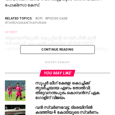
പോക്സോ കേസ്.
RELATED TOPICS:
CPI
POCSO CASE
THIRUVANANTHAPURAM
UP NEXT
ആദായനികുതി വകുപ്പിന്റെ റെയ്ഡില്‍ മുന്‍
ബി.ജെ.പി എം.എല്‍.എയുടെ വീട്ടില്‍ നിന്ന്
പണത്തിന് പുറമെ കണ്ടെത്തിയത് മുതലകളെയും
CONTINUE READING
DON'T MISS
തെറ്റുപറ്റാം; താന്‍ ദൈവമല്ലെന്ന് നരേന്ദ്ര മോദി,
ADVERTISEMENT
പരിഹസിച്ച് കോണ്‍ഗ്രസ്‌
YOU MAY LIKE
സൂപ്പര്‍ ലീഗ് കേരള: കൊച്ചിക്ക്
തുടര്‍ച്ചയായ ഏഴാം തോല്‍വി;
തിരുവനന്തപുരം കൊമ്പന്‍സ് ഏക
ഗോളിന് വിജയം
വന്‍ സ്വര്‍ണവേട്ട; ട്രെയിനില്‍
കടത്തിയ 4 കോടിയുടെ സ്വര്‍ണം