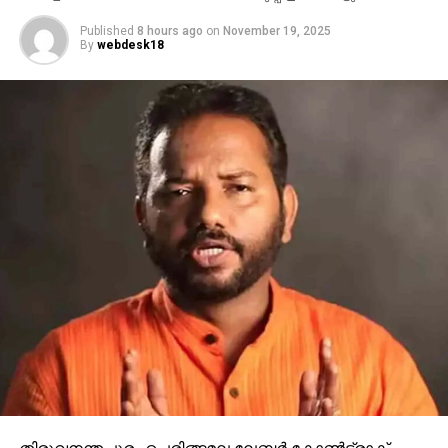
Published
8 hours ago
on
November 19, 2025
By
webdesk18
RELATED TOPICS:
TIGER
WAYANAD
UP NEXT
ബിഹാറില്‍ രാത്രി വീട്ടിലെത്തി സിഗരറ്റ് ചോദിച്ചു,
നല്‍കാത്തതില്‍ വയോധികയെ പീഡിപ്പിച്ചു
DON'T MISS
ജോലിസ്ഥലത്തെ ഇഷ്ടപ്പെടാത്ത ഏതു
പെരുമാറ്റവും ലൈംഗികാതിക്രമം: മദ്രാസ്
ഹൈകോടതി
തിരുവനന്തപുരം പെരിങ്ങമല ലേബര്‍ കോണ്‍ട്രാക്ട്