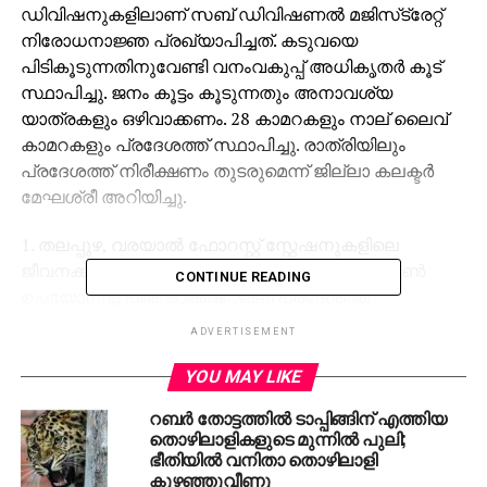
ഡിവിഷനുകളിലാണ് സബ് ഡിവിഷണല്‍ മജിസ്‌ട്രേറ്റ്
നിരോധനാജ്ഞ പ്രഖ്യാപിച്ചത്. കടുവയെ
പിടികൂടുന്നതിനുവേണ്ടി വനംവകുപ്പ് അധികൃതര്‍ കൂട്
സ്ഥാപിച്ചു. ജനം കൂട്ടം കൂടുന്നതും അനാവശ്യ
യാത്രകളും ഒഴിവാക്കണം. 28 കാമറകളും നാല് ലൈവ്
കാമറകളും പ്രദേശത്ത് സ്ഥാപിച്ചു. രാത്രിയിലും
പ്രദേശത്ത് നിരീക്ഷണം തുടരുമെന്ന് ജില്ലാ കലക്ടര്‍
മേഘശ്രീ അറിയിച്ചു.
1. തലപ്പുഴ, വരയാല്‍ ഫോറസ്റ്റ് സ്റ്റേഷനുകളിലെ
ജീവനക്കാര്‍ നിലവില്‍ 12 ബോര്‍ പമ്പ് ആക്ഷന്‍ ഗണ്‍
CONTINUE READING
ഉപയോഗിച്ച് പഞ്ചാരക്കൊല്ലി പ്രദേശത്ത്
പരിശോധന നടത്തുന്നു.
ADVERTISEMENT
2. ഡോ. അരുണ്‍ സക്കറിയയുടെ നേതൃത്വത്തിലുള്ള
YOU MAY LIKE
മൃഗഡോക്ടര്‍മാരുടെ സംഘത്തെ വയനാട്ടിലേക്ക്
റബര്‍ തോട്ടത്തില്‍ ടാപ്പിങ്ങിന് എത്തിയ
അയച്ചിട്ടുണ്ട്.
തൊഴിലാളികളുടെ മുന്നില്‍ പുലി;
ഭീതിയില്‍ വനിതാ തൊഴിലാളി
3. ചെതലത്ത് റേഞ്ചിന്റെ കീഴിലുള്ള ഇരുളം ഫോറസ്റ്റ്
കുഴഞ്ഞുവീണു