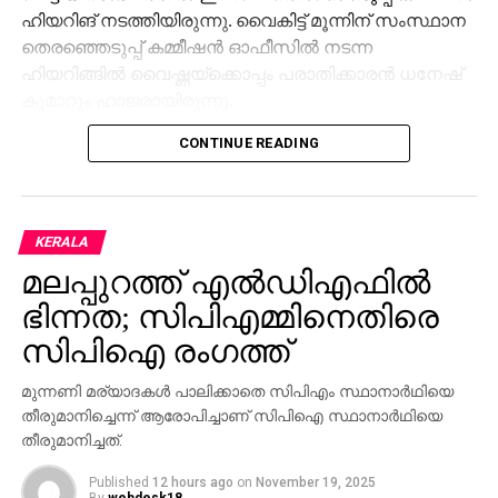
ഹിയറിങ് നടത്തിയിരുന്നു. വൈകിട്ട് മൂന്നിന് സംസ്ഥാന
തെരഞ്ഞെടുപ്പ് കമ്മീഷന്‍ ഓഫീസില്‍ നടന്ന
ഹിയറിങ്ങില്‍ വൈഷ്ണയ്‌ക്കൊപ്പം പരാതിക്കാരന്‍ ധനേഷ്
കുമാറും ഹാജരായിരുന്നു.
CONTINUE READING
വൈഷ്ണയുടെ ഹരജിയില്‍ ഹൈക്കോടതി നല്‍കിയ
നിര്‍ദേശത്തിന്റെ അടിസ്ഥാനത്തിലായിരുന്നു നടപടി.
തുടര്‍ന്നാണ് കമ്മീഷന്‍ ഹിയറിങ്ങിന് വിളിച്ചതും തുടര്‍ന്ന്
വോട്ടര്‍ പട്ടികയില്‍ ഉള്‍പ്പെടുത്തിയതും. മുട്ടട വാര്‍ഡില്‍
KERALA
വ്യാജ മേല്‍വിലാസം ഉപയോഗിച്ച് വൈഷ്ണയും
മലപ്പുറത്ത് എല്‍ഡിഎഫില്‍
കുടുംബാംഗങ്ങളും വോട്ട് ചേര്‍ത്തു എന്നായിരുന്നു
പരാതി. മുട്ടടയിലെ സ്ഥിരതാമസക്കാരിയായ വൈഷ്ണയെ
ഭിന്നത; സിപിഎമ്മിനെതിരെ
സ്ഥിരതാമസക്കാരിയല്ലെന്ന പരാതിയുടെ
സിപിഐ രംഗത്ത്
അടിസ്ഥാനത്തിലാണ് വോട്ടര്‍പട്ടികയില്‍ നിന്ന് കമ്മീഷന്‍
ഒഴിവാക്കിയത്.
മുന്നണി മര്യാദകള്‍ പാലിക്കാതെ സിപിഎം സ്ഥാനാര്‍ഥിയെ
തീരുമാനിച്ചെന്ന് ആരോപിച്ചാണ് സിപിഐ സ്ഥാനാര്‍ഥിയെ
എന്നാല്‍, വോട്ടര്‍ പട്ടികയില്‍ നിന്ന് ഒഴിവാക്കിയത്
തീരുമാനിച്ചത്.
അനീതിയാണെന്നും രാഷ്ട്രീയകാരണങ്ങളാല്‍
Published
12 hours ago
on
November 19, 2025
ഒഴിവാക്കുകയല്ല വേണ്ടതെന്നും ഹൈക്കോടതി
By
webdesk18