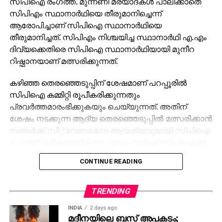
സിപിഐ രംഗത്ത്. മുന്നണി മര്യാദകള്‍ പാലിക്കാതെ
സിപിഎം സ്ഥാനാര്‍ഥിയെ തീരുമാനിച്ചെന്ന്
ആരോപിച്ചാണ് സിപിഐ സ്ഥാനാര്‍ഥിയെ
തീരുമാനിച്ചത്. സിപിഎം നിശ്ചയിച്ച സ്ഥാനാര്‍ഥി എ.എം
ദിവ്യക്കെതിരെ സിപിഐ സ്ഥാനാര്‍ഥിയായി മുനീറ
റിഷ്ഫാനയാണ് മത്സരിക്കുന്നത്.
കഴിഞ്ഞ തെരഞ്ഞെടുപ്പിന് ശേഷമാണ് പറപ്പൂരില്‍
സിപിഐ കമ്മിറ്റി രൂപീകരിക്കുന്നതും
പ്രവര്‍ത്തമാരംഭിക്കുകയും ചെയ്യുന്നത്. അതിന്
ശേഷം നടക്കുന്ന ആദ്യ തെരഞ്ഞെടുപ്പില്‍ മത്സരിക്കാന്‍
തങ്ങള്‍ക്ക് സീറ്റ് വേണമെന്ന ആവശ്യവുമായി സിപിഐ
രംഗത്ത് വരികയായിരുന്നു. എട്ടാം വാര്‍ഡ് സിപിഐക്ക്
നല്‍കാമെന്ന് തീരുമാനമായെങ്കിലും അവസാനനിമിഷം
CONTINUE READING
സിപിഎം സ്ഥാനാര്‍ഥിയെ നിശ്ചയിക്കുകയായിരുന്നു.
ഇതോടെ, സ്വാഭാവികമായും സിപിഐ
TRENDING
മാറിക്കൊടുക്കുകയും ഏഴാം വാര്‍ഡിന് വേണ്ടി
INDIA
2 days ago
ആവശ്യമുന്നയിക്കുകയും ചെയ്തു. എന്നാല്‍,
മദീനയിലെ ബസ് അപകടം;