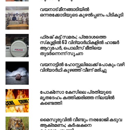
സ്റ്റേഷന്റെയും പുല്‍പ്പള്ളി ഫോറസ്റ്റ് സ്റ്റേഷന്റെയും
വയനാട് മീനങ്ങാടിയില്‍
കീഴിലുള്ള ജീവനക്കാരെയും പ്രദേശത്ത് പ്രത്യേകം
ഒന്നരക്കോടിയുടെ കുഴല്‍പ്പണം പിടികൂടി
നിയോഗിച്ചിട്ടുണ്ട്.
4. പഞ്ചാരക്കൊല്ലിയില്‍ ഒരുക്കിയ ബേസ് ക്യാമ്പില്‍
സുല്‍ത്താന്‍ ബത്തേരി ആര്‍ആര്‍ടി അംഗങ്ങളെ കൂടി
ഫ്രഷ് കട്ട് സമരം; പ്രദേശത്തെ
സ്‌കൂളില്‍ 63 വിദ്യാര്‍ഥികളില്‍ ഹാജര്‍
നിയോഗിച്ചിട്ടുണ്ട്.
ആറുപേര്‍, പൊലീസ് ഭീതിയെ
തുടര്‍ന്നെന്ന് സൂചന
5. തെര്‍മല്‍ ഡ്രോണുകളും സാധാരണ ഡ്രോണുകളും
തെരച്ചില്‍ പ്രവര്‍ത്തനങ്ങളില്‍ ഉപയോഗിക്കാനായി
വയനാട്ടില്‍ ഹോസ്റ്റലിലേക്ക് പോകും വഴി
വിദ്യാര്‍ഥി കുഴഞ്ഞ് വീണ് മരിച്ചു
കൊണ്ടുവരുന്നു.
6. നോര്‍ത്ത് വയനാട് ഡിവിഷനില്‍ നിന്നുള്ള ക്യാമറ
ട്രാപ്പുകള്‍ ഇതിനകം സ്ഥാപിച്ചിട്ടുണ്ട്. മുകളില്‍
പോക്‌സോ കേസിലെ പ്രതിയുടെ
പറഞ്ഞവ കൂടാതെ, സൗത്ത് വയനാട് ഡിവിഷനില്‍
മൃതദേഹം കത്തിക്കരിഞ്ഞ നിലയില്‍
കണ്ടെത്തി
നിന്നുള്ള ക്യാമറ ട്രാപ്പുകളും പ്രദേശത്ത്
വിന്യസിക്കുന്നതിനായി കൊണ്ടുവരുന്നു.
മൈസൂരുവില്‍ വീണ്ടും നരഭോജി കടുവ
7. നോര്‍ത്ത് വയനാട് ഡിഎഫ്ഒ മാര്‍ട്ടിന്‍ ലോവല്‍
ആക്രമണം; കര്‍ഷകനെ