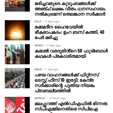
സിപിഎമ്മിന്റെ പ്രാദേശിക നേതൃത്വം ഏഴാം
മരിച്ചവരുടെ കുടുംബങ്ങള്‍ക്ക്
വാര്‍ഡിലും സ്ഥാനാര്‍ഥിയെ പ്രഖ്യാപിച്ചതിനെ
അഞ്ച് ലക്ഷം വീതം ധനസഹായം
തുടര്‍ന്നാണ് ഭിന്നത രൂക്ഷമായത്. തുടര്‍ന്ന് സിപിഐ
നല്‍കുമെന്ന് തെലങ്കാന സര്‍ക്കാര്‍
തങ്ങളുടെ സ്ഥാനാര്‍ഥിയെ തീരുമാനിക്കുകയായിരുന്നു.
GULF
3 days ago
മക്കമദീന ഹൈവേയില്‍
ഭീകരാപകടം: ഉംറ ബസ് കത്തി, 40
പേര്‍ മരിച്ചു
NEWS
3 days ago
കമാൽ വരദൂരിൻ്റെ 50 ഫുട്ബോൾ
കഥകൾ പ്രകാശിതമായി
INDIA
1 day ago
പഴയ വാഹനങ്ങള്‍ക്ക് ഫിറ്റ്‌നസ്
ടെസ്റ്റ് ഫീസ് 10 ഇരട്ടി; കേന്ദ്ര
സര്‍ക്കാരിന്റെ പുതിയ നിയമം
പ്രാബല്യത്തില്‍
KERALA
12 hours ago
മലപ്പുറത്ത് എല്‍ഡിഎഫില്‍ ഭിന്നത;
സിപിഎമ്മിനെതിരെ സിപിഐ