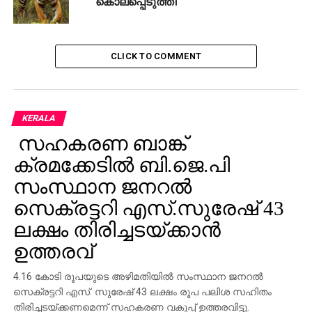
കൊലപ്പെടുത്തി
ഐഎഫ്എസിനെ ഓപ്പറേഷന്‍ കമാന്‍ഡറായി
ഇന്‍സിഡന്റ് കമാന്‍ഡ് രൂപീകരിച്ചു. നോര്‍ത്തേണ്‍
സര്‍ക്കിള്‍ സിസിഎഫ് കെ.എസ് ദീപ ഐഎഫ്എസ്
സ്ഥലത്ത് ക്യാമ്പ് ചെയ്യുകയും മുഴുവന്‍
CLICK TO COMMENT
പ്രവര്‍ത്തനങ്ങളുടെയും മേല്‍നോട്ടം വഹിക്കുകയും
ചെയ്തുവരുന്നു.
8. പഞ്ചാരക്കൊല്ലി പ്രദേശത്ത് കടുവയെ
KERALA
പിടികൂടുന്നതിനുള്ള കൂടുകള്‍ സ്ഥാപിച്ചു.
സഹകരണ ബാങ്ക്
ക്രമക്കേടില്‍ ബി.ജെ.പി
9. ഓപ്പറേഷന്‍ സുഗമമായി നടത്താന്‍ പ്രദേശത്ത്
നിരോധനാജ്ഞ പ്രഖ്യാപിക്കാന്‍ വയനാട് ജില്ലാ
സംസ്ഥാന ജനറല്‍
കലക്ടറോട് അഭ്യര്‍ഥിച്ചിട്ടുണ്ട്.
സെക്രട്ടറി എസ്.സുരേഷ് 43
10. മുത്തങ്ങ ആന ക്യാമ്പില്‍ നിന്നുള്ള കുങ്കിയാനകളെ
ലക്ഷം തിരിച്ചടയ്ക്കാന്‍
തിരച്ചില്‍ പ്രവര്‍ത്തനങ്ങളില്‍ വിന്യസിക്കും.
ഉത്തരവ്
4.16 കോടി രൂപയുടെ അഴിമതിയില്‍ സംസ്ഥാന ജനറല്‍
സെക്രട്ടറി എസ്. സുരേഷ് 43 ലക്ഷം രൂപ പലിശ സഹിതം
തിരിച്ചടയ്ക്കണമെന്ന് സഹകരണ വകുപ്പ് ഉത്തരവിട്ടു.