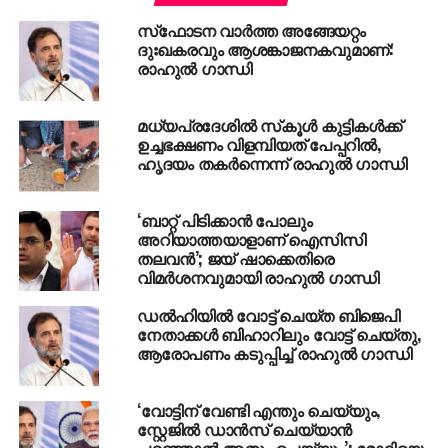
വിഭജിക്കാന്‍ അനുവദിക്കില്ലെന്നും രാജ്‌നാഥ് പറഞ്ഞു.
സ്‌ഫോടന വാര്‍ത്ത അങ്ങേയറ്റം
തീവ്രാവദം ഭീരുക്കളുടെ പ്രവൃത്തിയാണെന്നും
ദുഃഖകരവും ആശങ്കാജനകവുമാണ്:
ധൈര്യശാലികള്‍ക്ക് ചേര്‍ന്നതല്ലെന്നും ഇന്ത്യയെ
രാഹുല്‍ ഗാന്ധി
അക്രമിച്ചാല്‍ തിരിച്ചടി നല്‍കുമെന്നും രാജ്‌നാഥ് സിങ്
പറഞ്ഞു.
മധ്യപ്രദേശില്‍ സ്‌കൂള്‍ കുട്ടികള്‍ക്ക്
ഉച്ചഭക്ഷണം വിളമ്പിയത്‌ പേപ്പറില്‍,
Yes Rajnath Singhji
ഹൃദയം തകര്‍ന്നെന്ന് രാഹുല്‍ ഗാന്ധി
Pakistan is trying to divide
India along religious
‘ബാറ്റ് പിടിക്കാൻ പോലും
അറിയാത്തയാളാണ് ഐസിസി
lines;has it struck you
തലവൻ’; ജയ് ഷാക്കെതിരെ
വിമർശനവുമായി രാഹുൽ ഗാന്ധി
that you &your boss have
ഡല്‍ഹിയില്‍ വോട്ട് ചെയ്ത ബിജെപി
been doing the same?
നേതാക്കള്‍ ബിഹാറിലും വോട്ട് ചെയ്തു,
ആരോപണം കടുപ്പിച്ച് രാഹുല്‍ ഗാന്ധി
— Rahul Gandhi
‘വോട്ടിന് വേണ്ടി എന്തും ചെയ്യും,
(@RahulGandhi)
December
സ്റ്റേജിൽ ഡാൻസ് ചെയ്യാൻ
പറഞ്ഞാൽ അതും ചെയ്യും’; മോദിയെ