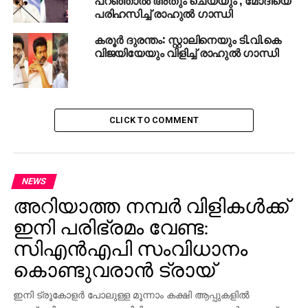
11, 2016
പരിഹസിച്ച് രാഹുൽ ഗാന്ധി
കരൂര്‍ ദുരന്തം: സ്റ്റാലിനെയും ടി.വി.കെ
വിജയിയേയും വിളിച്ച് രാഹുല്‍ ഗാന്ധി
RELATED TOPICS:
RAHUL GANDHI
UP NEXT
ബെല്‍ഫോര്‍ട്ടിന്റെ തോളിലേറി മഞ്ഞക്കടല്‍;
ആദ്യ പാദത്തില്‍ ബ്ലാസ്റ്റേഴ്‌സ്
CLICK TO COMMENT
DON'T MISS
ഭീകരവാദം നിര്‍ത്തിയില്ലെങ്കില്‍ പാകിസ്താന്‍
പത്തു കഷ്ണമാകും: രാജ്‌നാഥ് സിങ്‌
NEWS
അറിയാത്ത നമ്പര്‍ വിളികള്‍ക്ക്
ഇനി പരിഭ്രമം വേണ്ട:
സിഎന്‍എപി സംവിധാനം
കൊണ്ടുവരാന്‍ ട്രായ്
ഇനി ട്രൂകോളര്‍ പോലുള്ള മൂന്നാം കക്ഷി ആപ്പുകളില്‍