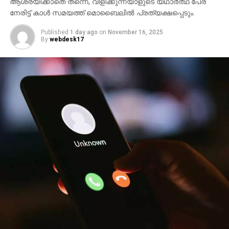
ആശ്രയിക്കാതെ തന്നെ, വിളിക്കുന്നയാളുടെ യഥാര്‍ത്ഥ പേര്
നേരിട്ട് കാള്‍ സമയത്ത് മൊബൈലില്‍ പ്രത്യക്ഷപ്പെടും.
Published
1 day ago
on
November 16, 2025
By
webdesk17