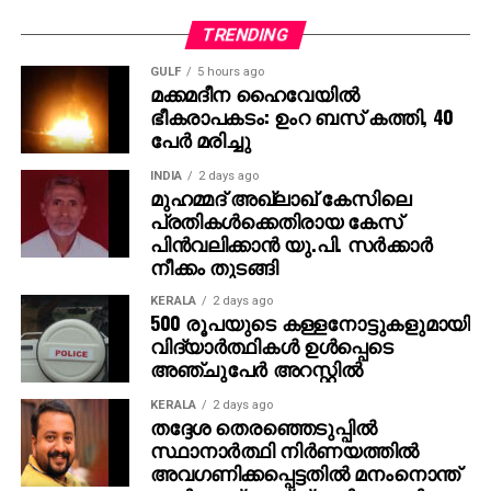
കോടതിയെ സമീപിക്കണോ തെരഞ്ഞെടുപ്പ് കമ്മീഷനെ
സമീപിക്കണമോ എന്ന് പാര്‍ട്ടി തീരുമാനിക്കുമെന്നും
TRENDING
വൈഷ്ണ വ്യക്തമാക്കി.
GULF
5 hours ago
മക്കമദീന ഹൈവേയില്‍
അതേസമയം, പരാതിക്കാരനായ ധനേഷ് കുമാര്‍
ഭീകരാപകടം: ഉംറ ബസ് കത്തി, 40
അയാളുടെ വിലാസത്തില്‍ 20 പേരുടെ വോട്ട്
പേര്‍ മരിച്ചു
ചേര്‍ത്തിട്ടുണ്ടെന്ന് ഡിസിസി ഭാരവാഹി മുട്ടട അജിത്
പറഞ്ഞു. മുട്ടട വാര്‍ഡിലെ അഞ്ചാം നമ്പര്‍ ബൂത്തില്‍
INDIA
2 days ago
മുഹമ്മദ് അഖ്‌ലാഖ് കേസിലെ
ആണ് വോട്ട് ചേര്‍ത്തത്. രണ്ടു മുറി വീട്ടില്‍
പ്രതികള്‍ക്കെതിരായ കേസ്
എങ്ങനെയാണ് 20 പേര്‍ താമസിക്കുക എന്നും
പിന്‍വലിക്കാന്‍ യു.പി. സര്‍ക്കാര്‍
ഇതിനെതിരെയും കോടതിയെ സമീപിക്കുമെന്നും അജിത്
നീക്കം തുടങ്ങി
കൂട്ടിച്ചേര്‍ത്തു.
KERALA
2 days ago
500 രൂപയുടെ കള്ളനോട്ടുകളുമായി
വിദ്യാര്‍ത്ഥികള്‍ ഉള്‍പ്പെടെ
അഞ്ചുപേര്‍ അറസ്റ്റില്‍
KERALA
2 days ago
തദ്ദേശ തെരഞ്ഞെടുപ്പില്‍
സ്ഥാനാര്‍ത്ഥി നിര്‍ണയത്തില്‍
അവഗണിക്കപ്പെട്ടതില്‍ മനംനൊന്ത്