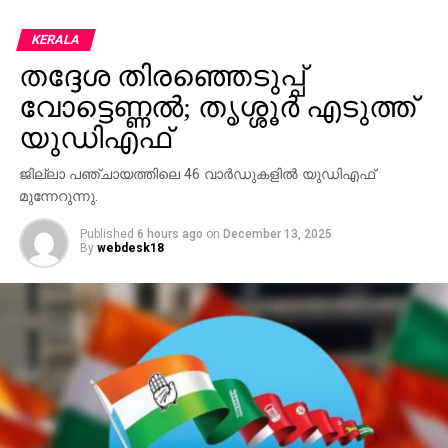
നിലവില്‍ 245 അംഗ രാജ്യസഭയില്‍ എന്‍ഡിഎയ്ക്ക് 93
തദ്ദേശ തിരഞ്ഞെടുപ്പ്
അംഗങ്ങള്‍ മാത്രമാണുളളത്. ഏകദേശം 122 പേരാണ്
വോട്ടെണ്ണല്‍; തൃശ്ശൂര്‍ എടുത്ത്
യുപിഎയുടെ പിന്നില്‍ അണിനിരക്കുന്നത്.
യുഡിഎഫ്
RELATED TOPICS:
RAJYASABHA ELECTION
ജില്ലാ പഞ്ചായത്തിലെ 46 വാര്‍ഡുകളില്‍ യുഡിഎഫ്
UP NEXT
മുന്നേറുന്നു.
കൊല്ലപ്പെടുന്നതിനു മുന്നേ ഷുഹൈബിനെ
പരാമര്‍ശിച്ച് പി.ജയരാജന്റെ എഫ്.ബി പോസ്റ്റ്
Published
6 hours ago
on
December 13, 2025
By
webdesk18
DON'T MISS
കളി മുറുകുമ്പോള്‍ ഗോളിക്ക് ദാഹം; ജര്‍മന്‍
ലീഗില്‍ പിറന്നത് വിചിത്ര ഗോള്‍