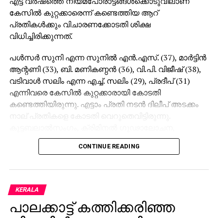
പ്രതികള്‍ക്കും വിചാരണക്കോടതി ശിക്ഷ
വിധിച്ചിരിക്കുന്നത്.
പള്‍സര്‍ സുനി എന്ന സുനില്‍ എന്‍.എസ്. (37), മാര്‍ട്ടിന്‍
ആന്റണി (33), ബി. മണികണ്ഠന്‍ (36), വി.പി. വിജീഷ് (38),
വടിവാള്‍ സലിം എന്ന എച്ച്. സലിം (29), പ്രദീപ് (31)
എന്നിവരെ കേസില്‍ കുറ്റക്കാരായി കോടതി
കണ്ടെത്തിയിരുന്നു. എട്ടാം പ്രതി നടന്‍ ദിലീപ് അടക്കം
നാല് പ്രതികളെ കോടതി വെറുതെവിട്ടിരുന്നു.
കൂട്ടബലാല്‍സംഗം, ക്രിമിനല്‍ ഗൂഢാലോചന,
അന്യായ തടവില്‍ വയ്ക്കല്‍, സ്ത്രീത്വത്തെ
CONTINUE READING
അപമാനിക്കല്‍, നഗ്‌നയാകാന്‍ നിര്‍ബന്ധിക്കല്‍
തുടങ്ങിയ ഗുരുതര കുറ്റങ്ങള്‍ ഇവര്‍ക്കെതിരെയുണ്ട്
ശിക്ഷവിധിയില്‍ ഇളവ് വെണെന്ന് പ്രതികള്‍
കോടതിയോട് പറഞ്ഞിരുന്നു.
KERALA
പാലക്കാട്ട് കത്തിക്കരിഞ്ഞ
വീട്ടില്‍ അമ്മ മാത്രമേയുള്ളു എന്നായിരുന്നു പള്‍സര്‍
സുനി പറഞ്ഞത്. കേസില്‍ താന്‍ കുറ്റമൊന്നും
നിലയില്‍ കണ്ടെത്തിയ
ചെയ്തിട്ടില്ലെന്നും നിരപരാധിയാണെന്നും
മൃതദേഹം; പഞ്ചായത്ത്