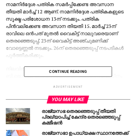
നാമനിര്‍ദ്ദേശ പത്രിക സമര്‍പ്പിക്കേണ്ട അവസാന
തീയതി മാര്‍ച്ച് 12 ആണ്. നാമനിര്‍ദ്ദേശ പത്രികകളുടെ
സൂക്ഷ്മ പരിശോധന 13ന് നടക്കും. പത്രിക
പിന്‍വലിക്കേണ്ട അവസാന തിയതി 15. മാര്‍ച്ച് 23ന്
രാവിലെ ഒന്‍പത് മുതല്‍ വൈകിട്ട് നാലുവരെയാണ്
തെരഞ്ഞെടുപ്പ്. 23ന് വൈകിട്ട് അഞ്ചുമണിക്ക്
വോട്ടെണ്ണല്‍ നടക്കും. 26ന് തെരഞ്ഞെടുപ്പ് നടപടികള്‍
പൂര്‍ത്തീകരിക്കും.
നിലവില്‍ ലോക്‌സഭയില്‍ മൃഗീയ ഭൂരിപക്ഷമുള്ള
CONTINUE READING
ബി.ജെ.പിക്ക് രാജ്യസഭയില്‍ മാത്രമാണ് സ്വാധീനം
കുറവുള്ളത.് മാര്‍ച്ച് 23 ന് 59 രാജ്യസഭ
ADVERTISEMENT
സീറ്റുകളിലേക്ക് നടക്കുന്ന തെരഞ്ഞെടുപ്പില്‍
ഭൂരിപക്ഷവും നേടാന്‍ കഴിയുമെന്ന പ്രതീക്ഷയിലാണ്
YOU MAY LIKE
ബിജെപി നയിക്കുന്ന എന്‍ഡിഎ മുന്നണി.
രാജ്യസഭ തെരഞ്ഞെടുപ്പ് തീയതി
അങ്ങനെവന്നാല്‍ നിലവിലെ സ്തംഭനാവസ്ഥ
പ്രഖ്യാപിച്ച് കേന്ദ്ര തെരഞ്ഞെടുപ്പ്
മറികടക്കാനാകുമെന്ന് ബിജെപി കണക്കുകൂട്ടുന്നു.
കമ്മീഷന്‍
നിര്‍ണായക ബില്ലുകള്‍ പാസാക്കിയെടുക്കാന്‍
രാജ്യസഭാ ഉപാധ്യക്ഷ സ്ഥാനത്തേക്ക്
ബിജെപിക്ക് എന്നും രാജ്യസഭയിലെ