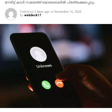
നേരിട്ട് കാള്‍ സമയത്ത് മൊബൈലില്‍ പ്രത്യക്ഷപ്പെടും.
Published
2 days ago
on
November 16, 2025
By
webdesk17