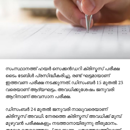
അറീനയില്‍ അവസാനമായി തോറ്റത് 2014ല്‍
റയലിനോടായിരുന്നു. അതേ സമയം ഈ സീസണില്‍
ചാമ്പ്യന്‍സ് ലീഗില്‍ ഒരു മത്സരത്തില്‍ പോലും
പരാജയപ്പെട്ടിട്ടില്ലെന്നത് റയലിനും കരുത്ത്
പകരുന്നുണ്ട്. സീസണിലെ എട്ടു ചാമ്പ്യന്‍സ് ലീഗ്
മത്സരങ്ങളിലും ചുരുങ്ങിയത് രണ്ട് ഗോളുകളെങ്കിലും
റയല്‍ നേടിയിട്ടുണ്ട്. കടലാസില്‍ ഇരു ടീമുകളും
കരുത്തരാണെന്നതിനാല്‍ കളത്തിലും ഈ വീര്യം
പ്രകടമാവുമെന്ന് ഉറപ്പാണ്.
സംസ്ഥാനത്ത് ഹയര്‍ സെക്കന്‍ഡറി ക്രിസ്മസ് പരീക്ഷ
RELATED TOPICS:
ടൈം ടേബിള്‍ പ്രസിദ്ധീകരിച്ചു. രണ്ട് ഘട്ടമായാണ്
ഇത്തവണ പരീക്ഷ നടക്കുന്നത്. ഡിസംബര്‍ 15 മുതല്‍ 23
UP NEXT
മലപ്പുറത്ത് വോട്ടെടുപ്പ് ആരംഭിച്ചു; ഹൈദരലി
വരെയാണ് ആദ്യഘട്ടം. അവധിക്കുശേഷം ജനുവരി
തങ്ങളും കുഞ്ഞാലിക്കുട്ടിയും വോട്ട് രേഖപ്പെടുത്തി
ആറിനാണ് അവസാന പരീക്ഷ.
DON'T MISS
സഞ്ജു സാംസണിന്റെ കന്നി സെഞ്ച്വറിയില്‍
ഡിസംബര്‍ 24 മുതല്‍ ജനുവരി നാലുവരെയാണ്
ഡല്‍ഹി പൂനെയെ തരിപ്പണമാക്കി
ക്രിസ്മസ് അവധി. നേരത്തെ ക്രിസ്മസ് അവധിക്ക് മുമ്പ്
മുഴുവന്‍ പരീക്ഷകളും നടത്താനായിരുന്നു തീരുമാനം.
തദ്ദേശ തെരഞ്ഞെടുപ്പ് നടക്കുന്ന പശ്ചാത്തലത്തിലാണ്