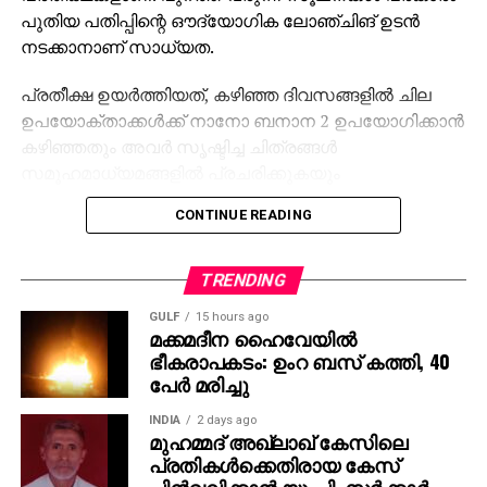
പുതിയ പതിപ്പിന്റെ ഔദ്യോഗിക ലോഞ്ചിങ് ഉടന്‍
നടക്കാനാണ് സാധ്യത.
പ്രതീക്ഷ ഉയര്‍ത്തിയത്, കഴിഞ്ഞ ദിവസങ്ങളില്‍ ചില
ഉപയോക്താക്കള്‍ക്ക് നാനോ ബനാന 2 ഉപയോഗിക്കാന്‍
കഴിഞ്ഞതും അവര്‍ സൃഷ്ടിച്ച ചിത്രങ്ങള്‍
സമൂഹമാധ്യമങ്ങളില്‍ പ്രചരിക്കുകയും
ചെയ്തതുമാണ്. എന്നാല്‍ ലോഞ്ചിങ്
CONTINUE READING
തീയതിയെക്കുറിച്ച് ഗൂഗിള്‍ ഇതുവരെ പ്രതികരിച്ചിട്ടില്ല.
ജെമിനി 2.5 ഫ്‌ലാഷ് മോഡലിന്റെ തുടര്‍ച്ചയായ നാനോ
TRENDING
ബനാന 2 ചിത്രങ്ങളുടെ കൃത്യത, റെന്‍ഡറിങ്
GULF
15 hours ago
ഗുണനിലവാരം, ഇന്‍ഫോഗ്രാഫിക്സ്, ചാര്‍ട്ടുകള്‍,
മക്കമദീന ഹൈവേയില്‍
നിര്‍ദ്ദേശങ്ങള്‍ പിന്തുടരല്‍ തുടങ്ങിയ മേഖലകളില്‍
ഭീകരാപകടം: ഉംറ ബസ് കത്തി, 40
വലിയ പരിഷ്‌കാരങ്ങളോടെയാണ് വരുന്നതെന്നാണ്
പേര്‍ മരിച്ചു
റിപ്പോര്‍ട്ടുകള്‍. ഉയര്‍ന്ന റെസല്യൂഷന്‍
INDIA
2 days ago
ഡൗണ്‍ലോഡുകളും ഒന്നിലധികം
മുഹമ്മദ് അഖ്‌ലാഖ് കേസിലെ
വീക്ഷണാനുപാതങ്ങളും (9:16, 16:9 എന്നിവ)
പ്രതികള്‍ക്കെതിരായ കേസ്
പിന്തുണയ്ക്കുന്ന പുതിയ പതിപ്പ് സോഷ്യല്‍ മീഡിയ
പിന്‍വലിക്കാന്‍ യു.പി. സര്‍ക്കാര്‍