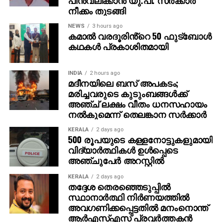
പോസ്റ്റുകള്‍ക്കും പ്രൊഫഷണല്‍ അവതരണങ്ങള്‍ക്കും
നീക്കം തുടങ്ങി
കൂടുതല്‍ അനുയോജ്യമാകും.
NEWS
3 hours ago
കമാൽ വരദൂരിൻ്റെ 50 ഫുട്ബോൾ
പുതിയ മോഡലില്‍ ചിത്ര നിര്‍മ്മാണം പല
കഥകൾ പ്രകാശിതമായി
ഘട്ടങ്ങളിലായാണ് നടക്കുകപ്ലാന്‍ ചെയ്യല്‍,
വിലയിരുത്തല്‍, സ്വയം അവലോകനം എന്നിവയിലൂടെ
INDIA
2 hours ago
അന്തിമ ചിത്രം കൂടുതല്‍ യാഥാര്‍ഥ്യത്തോടും
മദീനയിലെ ബസ് അപകടം;
കൃത്യതയോടും കൂടി ലഭ്യമാക്കും. നാനോ ബനാന 2
മരിച്ചവരുടെ കുടുംബങ്ങള്‍ക്ക്
ജെമിനി 3 പ്രോ ഇമേജ് മോഡലിലാണ്
അഞ്ച് ലക്ഷം വീതം ധനസഹായം
നല്‍കുമെന്ന് തെലങ്കാന സര്‍ക്കാര്‍
പ്രവര്‍ത്തിക്കുന്നത്.
KERALA
2 days ago
പ്രശസ്തരുടേതടക്കം ഉയര്‍ന്ന കൃത്യതയുള്ള
500 രൂപയുടെ കള്ളനോട്ടുകളുമായി
ചിത്രങ്ങള്‍ സൃഷ്ടിക്കാനും വ്യത്യസ്ത
വിദ്യാര്‍ത്ഥികള്‍ ഉള്‍പ്പെടെ
അഞ്ചുപേര്‍ അറസ്റ്റില്‍
പശ്ചാത്തലങ്ങളില്‍ ക്രിയേറ്റീവ് പ്രോംപ്റ്റുകള്‍
ഉപയോഗിച്ച് അവയെ ഇഷ്ടാനുസൃതമാക്കാനും നാനോ
KERALA
2 days ago
ബനാന 2 സഹായിക്കുന്നുവെന്നാണ് റിപ്പോര്‍ട്ടുകള്‍.
തദ്ദേശ തെരഞ്ഞെടുപ്പില്‍
ഉപയോക്താക്കളുടെ ചിത്രങ്ങള്‍ എഡിറ്റ് ചെയ്യാനായി
സ്ഥാനാര്‍ത്ഥി നിര്‍ണയത്തില്‍
അവഗണിക്കപ്പെട്ടതില്‍ മനംനൊന്ത്
‘എഡിറ്റ് വിത്ത് ജെമിനി’ എന്ന ഫീച്ചറും ലഭ്യമാകും.
ആര്‍എസ്എസ് പ്രവര്‍ത്തകന്‍