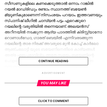
സീസണുകളിലെ കണക്കെടുത്താല്‍ ഒന്നാം റാങ്കില്‍
റയല്‍ മാഡ്രിഡും രണ്ടാം സ്ഥാനത്ത് ബയേണ്‍
മ്യൂണികുമാണെന്ന് നിസംശയം പറയാം. ഇത്തവണയും
സ്പാനിഷ് ലീഗില്‍ ചാമ്പ്യന്‍ പട്ടം ഏറെക്കുറെ
റയലിന്റെ വരുതിയില്‍ തന്നെയാണ്. അലയന്‍സ്
അറീനയില്‍ നടക്കുന്ന ആദ്യ പാദത്തില്‍ ക്രിസ്റ്റ്യാനോ
റൊണാള്‍ഡോ, ഗാരത് ബെയില്‍ എന്നിവരടങ്ങുന്ന
റയലിന്റെ താര നിരക്ക് അവരുടെ മുന്‍ കോച്ച് കാര്‍ലോ
ആഞ്ചലോട്ടി യുടെ ബയേണിനെതിരെ കാര്യങ്ങള്‍
അത്ര എളുപ്പമാവില്ല. അതേ സമയം ബയേണിന്റെ
പോളണ്ട് താരം റോബര്‍ട്ട് ലെവന്റോസ്‌കി ഇന്നത്തെ
CONTINUE READING
മത്സരത്തില്‍ കളിക്കുമോ എന്ന കാര്യത്തില്‍
അവ്യക്തത തുടരുകയാണ്. എന്നാല്‍ സ്റ്റാര്‍
ADVERTISEMENT
സ്‌ട്രൈക്കര്‍ ആദ്യ ഇലവനില്‍ ഉണ്ടാകുമെന്നാണ്
YOU MAY LIKE
ആഞ്ചലോട്ടി പറയുന്നത്. ശനിയാഴ്ച നടന്ന
മത്സരത്തില്‍ ചെറുതായി പരിക്കേറ്റിട്ടുണ്ടെങ്കിലും ലൂയി
റയലിനെതിരായ നിര്‍ണായക മത്സരത്തിനുണ്ടാകും
ആഞ്ചലോട്ടി കൂട്ടിച്ചേര്‍ത്തു. സസ്‌പെന്‍ഷനു ശേഷം
CLICK TO COMMENT
ഫിലിപ് ലാം തിരിച്ചെത്തുന്നുവെന്നത് ബയേണിന്