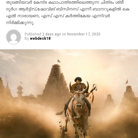
തുടങ്ങിയവർ കേന്ദ്ര കഥാപാത്രത്തിലെത്തുന്ന ചിത്രം ശ്രീ
ദുർഗ ആർട്ട്സ്,ഷോവിങ് ബിസിനസ് എന്നീ ബാനറുകളിൽ കെ
എൽ നാരായണ, എസ് എസ് കർത്തികേയ എന്നിവർ
നിർമ്മിക്കുന്നു.
Published
2 days ago
on
November 17, 2025
By
webdesk18