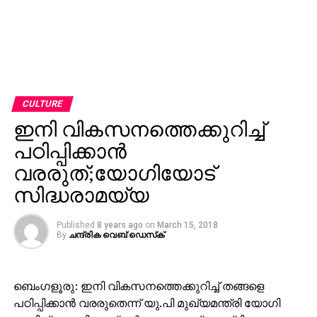
CULTURE
ഇനി വികസനത്തെക്കുറിച്ച്
പഠിപ്പിക്കാന്‍
വരരുത്;യോഗിയോട്
സിദ്ധരാമയ്യ
Published
8 years ago
on
March 15, 2018
By
ചന്ദ്രിക വെബ് ഡെസ്‌ക്‌
ബെംഗളൂരു: ഇനി വികസനത്തെക്കുറിച്ച് തങ്ങളെ
പഠിപ്പിക്കാന്‍ വരരുതെന്ന് യു.പി മുഖ്യമന്ത്രി യോഗി