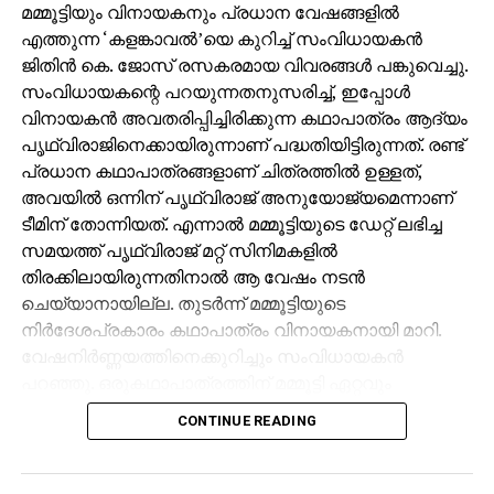
മമ്മൂട്ടിയും വിനായകനും പ്രധാന വേഷങ്ങളില്‍
എത്തുന്ന ‘കളങ്കാവല്‍’യെ കുറിച്ച് സംവിധായകന്‍
ജിതിന്‍ കെ. ജോസ് രസകരമായ വിവരങ്ങള്‍ പങ്കുവെച്ചു.
സംവിധായകന്റെ പറയുന്നതനുസരിച്ച്, ഇപ്പോള്‍
വിനായകന്‍ അവതരിപ്പിച്ചിരിക്കുന്ന കഥാപാത്രം ആദ്യം
പൃഥ്വിരാജിനെക്കായിരുന്നാണ് പദ്ധതിയിട്ടിരുന്നത്. രണ്ട്
പ്രധാന കഥാപാത്രങ്ങളാണ് ചിത്രത്തില്‍ ഉള്ളത്,
അവയില്‍ ഒന്നിന് പൃഥ്വിരാജ് അനുയോജ്യമെന്നാണ്
ടീമിന് തോന്നിയത്. എന്നാല്‍ മമ്മൂട്ടിയുടെ ഡേറ്റ് ലഭിച്ച
സമയത്ത് പൃഥ്വിരാജ് മറ്റ് സിനിമകളില്‍
തിരക്കിലായിരുന്നതിനാല്‍ ആ വേഷം നടന്‍
ചെയ്യാനായില്ല. തുടര്‍ന്ന് മമ്മൂട്ടിയുടെ
നിര്‍ദേശപ്രകാരം കഥാപാത്രം വിനായകനായി മാറി.
വേഷനിര്‍ണ്ണയത്തിനെക്കുറിച്ചും സംവിധായകന്‍
പറഞ്ഞു. ഒരുകഥാപാത്രത്തിന് മമ്മൂട്ടി ഏറ്റവും
അനുയോജ്യനാണെന്ന് തോന്നിയതിനാല്‍
CONTINUE READING
എക്‌സിക്യൂട്ടീവ് പ്രൊഡ്യൂസര്‍ വിവേക് ദാമോദരന്‍
വഴിയാണ് മമ്മൂട്ടിയെ സമീപിച്ചത്. ഇതിനകം തന്നെ
തങ്ങള്‍ക്ക് മനസ്സിലുണ്ടായിരുന്നതുപോലെ തന്നെയാണ്