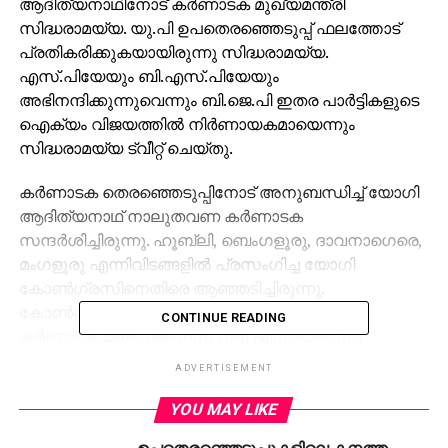
ആദിത്യനാഥിനോട് കര്‍ണാടക മുഖ്യമന്ത്രി
സിദ്ധരാമയ്യ. യു.പി ഉപതെരഞ്ഞെടുപ്പ് ഫലത്തോട്
പ്രതികരിക്കുകയായിരുന്നു സിദ്ധരാമയ്യ.
എസ്.പിയേയും ബി.എസ്.പിയേയും
അഭിനന്ദിക്കുന്നുവെന്നും ബി.ജെ.പി ഇതര പാര്‍ട്ടികളുടെ
ഐക്യം വിജയത്തില്‍ നിര്‍ണായകമായെന്നും
സിദ്ധരാമയ്യ ട്വീറ്റ് ചെയ്തു.
കര്‍ണാടക തെരഞ്ഞെടുപ്പിനോട് അനുബന്ധിച്ച് യോഗി
ആദിത്യനാഥ് നാലുതവണ കര്‍ണാടക
സന്ദര്‍ശിച്ചിരുന്നു. ഹൂബ്ലി, ബെംഗളൂരു, ദാവനാഗെരെ,
മംഗളൂരു എന്നിവിടങ്ങളില്‍ പ്രസംഗിച്ച യോഗി
കോണ്‍ഗ്രസിനെതിരെ ആഞ്ഞടിച്ചിരുന്നു.
കോണ്‍ഗ്രസിനെ ഇല്ലാതാക്കിയാല്‍ മാത്രമേ
CONTINUE READING
കര്‍ണാടകയില്‍ വികസനം വരൂ എന്നായിരുന്നു
യോഗിയുടെ പ്രസ്താവന. ഇതിന് മറുപടിയായാണ് ഇനി
ADVERTISEMENT
വികസനത്തെക്കുറിച്ച് പഠിപ്പിക്കരുതെന്ന് സിദ്ധരാമയ്യ
മറുപടി പറഞ്ഞത്.
YOU MAY LIKE
ഉപതെരഞ്ഞെടുപ്പുകളിലെ കനത്ത