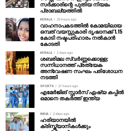
സര്‍ക്കാരിന്റെ പുതിയ നിയമം
വേദിയെ ധന്യമാക്കി. ഐമാക്‌സിലാണ് ചിത്രം
പ്രാബല്യത്തില്‍
ഒരുങ്ങുന്നത് എന്നതിനാല്‍ തന്നെ തിയേറ്ററുകളില്‍
ഗംഭീരമായ കാഴ്ചാനുഭൂതി
KERALA
23 hours ago
വാഹനാപകടത്തില്‍ കോമയിലായ
സമ്മാനിക്കുമെന്നുറപ്പാണ്.ബാഹുബലിയും ആർ ആർ
ഒമ്പത് വയസ്സുകാരി ദൃഷാനക്ക് 1.15
ആറും ഒരുക്കിയ രാജമൗലിയുടെ ബ്രഹ്മാണ്ഡ ചിത്രം
കോടി നഷ്ടപരിഹാരം നല്‍കാന്‍
വാരണാസി 2027ൽ തിയേറ്ററുകളിലേക്കെത്തും. പി ആർ
കോടതി
ഓ ആൻഡ് മാർക്കറ്റിംഗ് സ്ട്രാറ്റജിസ്റ്റ് : പ്രതീഷ് ശേഖർ.
KERALA
2 days ago
ശബരിമല സ്വര്‍ണ്ണക്കൊള്ള;
സന്നിധാനത്ത് പ്രത്യേക
അന്വേഷണ സംഘം പരിശോധന
നടത്തി
SPORTS
21 hours ago
എമേര്‍ജിങ് സ്റ്റാര്‍സ് ഏഷ്യ കപ്പില്‍
ഒമാനെ തകര്‍ത്ത് ഇന്ത്യ
INDIA
2 days ago
ഹരിയാനയില്‍
ക്രിസ്ത്യാനികള്‍ക്കും
മുസ്‌ലിംകള്‍ക്കും നേരെ