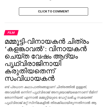
CLICK TO COMMENT
Perhaps Yogi Adityanath
should spend less time
lecturing Karnataka on
FILM
development.
മമ്മൂട്ടി-വിനായകന്‍ ചിത്രം
‘കളങ്കാവല്‍’: വിനായകന്‍
— Siddaramaiah
ചെയ്ത വേഷം ആദ്യം
(@siddaramaiah)
March
പൃഥ്വിരാജിനായി
14, 2018
കരുതിയതെന്ന്
സംവിധായകന്‍
RELATED TOPICS:
UP BY ELECTION
ണ്ട് പ്രധാന കഥാപാത്രങ്ങളാണ് ചിത്രത്തില്‍ ഉള്ളത്,
അവയില്‍ ഒന്നിന് പൃഥ്വിരാജ് അനുയോജ്യമെന്നാണ് ടീമിന്
UP NEXT
തോന്നിയത്. എന്നാല്‍ മമ്മൂട്ടിയുടെ ഡേറ്റ് ലഭിച്ച സമയത്ത്
ഭീമ-കൊറിഗാവ് സംഘര്‍ഷം: തീവ്ര ഹിന്ദുത്വ
പൃഥ്വിരാജ് മറ്റ് സിനിമകളില്‍ തിരക്കിലായിരുന്നതിനാല്‍ ആ
സംഘടന നേതാവ് അറസ്റ്റില്‍