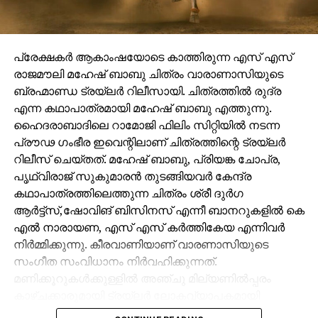
പ്രേക്ഷകർ ആകാംഷയോടെ കാത്തിരുന്ന എസ് എസ്
രാജമൗലി മഹേഷ് ബാബു ചിത്രം വാരാണാസിയുടെ
ബ്രഹ്മാണ്ഡ ട്രയ്ലർ റിലീസായി. ചിത്രത്തിൽ രുദ്ര
എന്ന കഥാപാത്രമായി മഹേഷ് ബാബു എത്തുന്നു.
ഹൈദരാബാദിലെ റാമോജി ഫിലിം സിറ്റിയിൽ നടന്ന
പ്രൗഢ ഗംഭീര ഇവെന്റിലാണ് ചിത്രത്തിന്റെ ട്രയ്ലർ
റിലീസ് ചെയ്തത്. മഹേഷ് ബാബു, പ്രിയങ്ക ചോപ്ര,
പൃഥ്വിരാജ് സുകുമാരൻ തുടങ്ങിയവർ കേന്ദ്ര
കഥാപാത്രത്തിലെത്തുന്ന ചിത്രം ശ്രീ ദുർഗ
ആർട്ട്സ്,ഷോവിങ് ബിസിനസ് എന്നീ ബാനറുകളിൽ കെ
എൽ നാരായണ, എസ് എസ് കർത്തികേയ എന്നിവർ
നിർമ്മിക്കുന്നു. കീരവാണിയാണ് വാരണാസിയുടെ
സംഗീത സംവിധാനം നിർവഹിക്കുന്നത്.
മണിക്കൂറുകൾക്കുള്ളിൽ അഞ്ചു മില്യണിൽപ്പരം
കാഴ്ചക്കാരുമായി ട്രയ്ലർ ലോകവ്യാപകമായി
ട്രെൻഡിങ്ങിൽ മുന്നിലാണ്.
CONTINUE READING