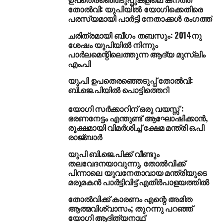
കഴിഞ്ഞ ദിവസം യു.പിയിലെ ഗൊരഖ്പൂര്‍, ഫുല്‍പൂര്‍
തോല്‍വി: യുപിയില്‍ യോഗിക്കെതിരെ
മണ്ഡലങ്ങളില്‍ നടന്ന ഉപതെരഞ്ഞെടുപ്പില്‍ എസ്.പി
പരസ്യമായി പാര്‍ട്ടി നേതാക്കള്‍ രംഗത്ത്
സ്ഥാനാര്‍ഥികള്‍ വന്‍ വിജയം നേടിയിരുന്നു.
ചരിത്രമായി ബീഗം തബസും: 2014നു
മുഖ്യമന്ത്രി യോഗി ആദിത്യനാഥ് രാജിവെച്ച
ശേഷം യുപിയില്‍ നിന്നും
മണ്ഡലമാണ് ഗൊരഖ്പൂര്‍. ഉപമുഖ്യമന്ത്രി കേശവ
പാര്‍ലമെന്റിലെത്തുന്ന ആദ്യ മുസ്‌ലിം
പ്രസാദ് മൗര്യയുടെ മണ്ഡലമായിരുന്നു ഫുല്‍പൂര്‍.
എം.പി
യു.പി ഉപതെരഞ്ഞെടുപ്പ് തോല്‍വി:
BJP has suffered
ബി.ജെ.പിയില്‍ പൊട്ടിത്തെറി
humiliating loss in the Lok
യോഗി സര്‍ക്കാറിന് ഒരു വയസ്സ് :
ഭരണനേട്ടം എന്തുണ്ട് ആഘോഷിക്കാന്‍,
Sabha seats held by the
രൂക്ഷമായി വിമര്‍ശിച്ച് ക്ഷേമ മന്ത്രി ഒ.പി
CM & DyCM of UP.
രാജ്ബാര്‍
Congratulations to SP &
യുപി ബി.ജെ.പിക്ക് വീണ്ടും
തലവേദനയാവുന്നു, തോല്‍വിക്ക്
BSP for this historic
പിന്നാലെ യുവനേതാവായ മന്ത്രിയുടെ
മരുമകന്‍ പാര്‍ട്ടിവിട്ട് എതിര്‍പാളയത്തില്‍
victory. Unity among the
തോല്‍വിക്ക് കാരണം എന്റെ അമിത
non-BJP parties has
ആത്മവിശ്വാസം; തുറന്നു പറഞ്ഞ്
യോഗി ആദിത്യനാഥ്
played a key role.