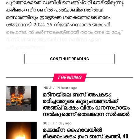
പുറത്താകാതെ ഡബിള്‍ സെഞ്ച്വറി നേടിയിരുന്നു.
കഴിഞ്ഞ സീസണില്‍ പഞ്ചാബിനെതിരായ
മത്സരത്തിലും ഇരട്ടയക്ക ശതകത്തോടെ താരം
ശ്രദ്ധനേടി. 2024-25 വിജയ് ഹസാരെ ട്രോഫി
ഫൈനലില്‍ കര്‍ണാടകയ്ക്കായി താരം നേടിയ മാച്ച്
വിന്നിംഗ് സെഞ്ച്വറി (101 റണ്‍സ്) ഏറെ
ചര്‍ച്ചയായിരുന്നു.
CONTINUE READING
വെറും 22 വയസ്സുള്ള സ്മരണ്‍ ഇതിനകം തന്നെ 3
ഡബിള്‍ സെഞ്ച്വറികള്‍, 1 സെഞ്ച്വറി, നിരവധി
ഹാഫ് സെഞ്ച്വറികള്‍ എന്നിവ സ്വന്തമാക്കി.
TRENDING
13 ഫസ്റ്റ് ക്ലാസ് മത്സരങ്ങള്‍ കളിച്ച താരം 1000 റണ്‍സ്
INDIA
19 hours ago
പിന്നിട്ടുകഴിഞ്ഞു.
മദീനയിലെ ബസ് അപകടം;
മരിച്ചവരുടെ കുടുംബങ്ങള്‍ക്ക്
ഐപിഎലില്‍ സ്മരണ്‍ സണ്‍റൈസേഴ്‌സ് ഹൈദരാബാദ്
അഞ്ച് ലക്ഷം വീതം ധനസഹായം
ടീമിലെ താരമാണ്. 2025 സീസണില്‍ ആദം സാംപയ്ക്ക്
നല്‍കുമെന്ന് തെലങ്കാന സര്‍ക്കാര്‍
പകരക്കാരനായി 30 ലക്ഷം രൂപയ്ക്ക് എസ്ആര്‍എച്ച്
GULF
1 day ago
താരത്തെ ടീമിലെത്തിച്ചെങ്കിലും പരിക്ക് മൂലം
മക്കമദീന ഹൈവേയില്‍
ടൂര്‍ണമെന്റില്‍ നിന്ന് പിന്മാറേണ്ടി വന്നു. സ്മരണ്‍
ഭീകരാപകടം: ഉംറ ബസ് കത്തി, 40