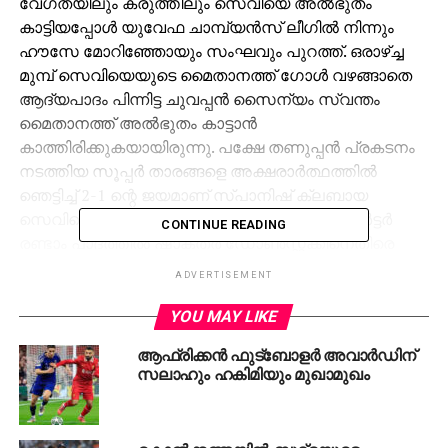
വേഗതയിലും കരുത്തിലും സെവിയെ അല്‍ഭുതം
കാട്ടിയപ്പോള്‍ യുവേഫ ചാമ്പ്യന്‍സ് ലീഗില്‍ നിന്നും
ഹൗസേ മോറിഞ്ഞോയും സംഘവും പുറത്ത്. ഒരാഴ്ച്ച
മുമ്പ് സെവിയെയുടെ മൈതാനത്ത് ഗോള്‍ വഴങ്ങാതെ
ആദ്യപാദം പിന്നിട്ട ചുവപ്പന്‍ സൈന്യം സ്വന്തം
മൈതാനത്ത് അല്‍ഭുതം കാട്ടാന്‍
കാത്തിരിക്കുകയായിരുന്നു. പക്ഷേ തണുപ്പന്‍ പ്രകടനം
നടത്തിയ സൂപ്പര്‍ താരങ്ങളെ അക്ഷരാര്‍ത്ഥത്തില്‍
ഞെട്ടിച്ച് 2-1 ന്റെ ജയമാണ് സ്പാനിഷ് ക്ലബായ
സെവിയെ സ്വന്തമാക്കിയത്. മറ്റൊരു പ്രി ക്വാര്‍ട്ടര്‍
CONTINUE READING
രണ്ടാം പാദത്തില്‍ ഷാക്തര്‍ ഡോണ്‍സ്റ്റക്കിനെതിരെ
ഇറ്റാലിയന്‍ ക്ലബായ ഏ.എസ് റോമ എവേ ഗോള്‍
ADVERTISEMENT
നിയമത്തില്‍ ജയിച്ചു കയറി. ആദ്യപാദത്തില്‍
ഷാക്തറാണ് ജയിച്ചത്. പക്ഷേ ഇന്നലെ രണ്ടാം
YOU MAY LIKE
പാദത്തില്‍ സ്വന്തം മൈതാനത്ത്് റോമ ഒരു ഗോളിന്
ആഫ്രിക്കന്‍ ഫുട്‌ബോളര്‍ അവാര്‍ഡിന്
ജയിച്ചപ്പോള്‍ ആദ്യ പാദത്തില്‍ ഷാക്തറിന്റെ
സലാഹും ഹകിമിയും മുഖാമുഖം
മൈതാനത്ത് അവര്‍ക്കെതിരെ നേടിയ ഗോള്‍
നിര്‍ണായകമായി. മാഞ്ചസ്റ്ററിന്റെ ഫുട്‌ബോള്‍
ചരിത്രത്തിലെ കറുത്ത ദിനമായിരുന്നു ഓള്‍ഡ്