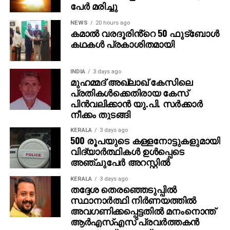
പുറത്തായതോടെ ഹര്‍ഷ് ദുബെ ടീമിലേക്കെത്തി.
പേര്‍ മരിച്ചു
NEWS
20 hours ago
എങ്കിലും സണ്‍റൈസേഴ്‌സ് ഹൈദരാബാദ് 2026
കമാൽ വരദൂരിൻ്റെ 50 ഫുട്ബോൾ
സീസണിലേക്കുള്ള നിലനിര്‍ത്തല്‍ പട്ടികയില്‍ സ്മരണ്‍
കഥകൾ പ്രകാശിതമായി
ഉള്‍പ്പെടുത്തിയിട്ടുണ്ട്, അതോടെ മടങ്ങിവരവിന് വാതില്‍
തുറന്നു.
INDIA
3 days ago
മുഹമ്മദ് അഖ്‌ലാഖ് കേസിലെ
പ്രതികള്‍ക്കെതിരായ കേസ്
പിന്‍വലിക്കാന്‍ യു.പി. സര്‍ക്കാര്‍
നീക്കം തുടങ്ങി
KERALA
3 days ago
500 രൂപയുടെ കള്ളനോട്ടുകളുമായി
വിദ്യാര്‍ത്ഥികള്‍ ഉള്‍പ്പെടെ
അഞ്ചുപേര്‍ അറസ്റ്റില്‍
KERALA
3 days ago
തദ്ദേശ തെരഞ്ഞെടുപ്പില്‍
സ്ഥാനാര്‍ത്ഥി നിര്‍ണയത്തില്‍
അവഗണിക്കപ്പെട്ടതില്‍ മനംനൊന്ത്
ആര്‍എസ്എസ് പ്രവര്‍ത്തകന്‍