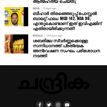
ആത്മഹത്യ ചെയ്തു
INDIA
2 days ago
ബീഹാർ തിരഞ്ഞെടുപ്പ് പോസ്റ്റൽ
ബാലറ്റ് ഫലം: MGB 142, NDA 98;
എന്തുകൊണ്ടാണ് ഇത് ഇവിഎമ്മിന്
എതിരായിരിക്കുന്നത്?
KERALA
19 hours ago
ശബരിമല സ്വര്‍ണ്ണക്കൊള്ള;
സന്നിധാനത്ത് പ്രത്യേക
അന്വേഷണ സംഘം പരിശോധന
നടത്തി