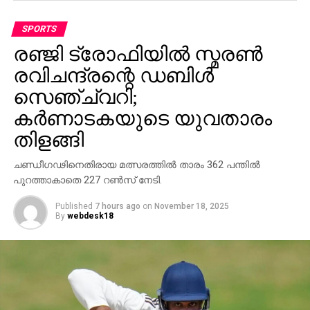
മധ്യപ്രദേശിനായി മുഹമ്മദ് അര്‍ഷദ് ഖാന്‍ നാല്
SPORTS
വിക്കറ്റും സരണ്‍ഷ് ജെയ്ന്‍ മൂന്ന് വിക്കറ്റും വീഴ്ത്തി.
രഞ്ജി ട്രോഫിയില്‍ സ്മരണ്‍
രവിചന്ദ്രന്റെ ഡബിള്‍
സെഞ്ച്വറി;
കര്‍ണാടകയുടെ യുവതാരം
തിളങ്ങി
ചണ്ഡീഗഢിനെതിരായ മത്സരത്തില്‍ താരം 362 പന്തില്‍
പുറത്താകാതെ 227 റണ്‍സ് നേടി.
Published
7 hours ago
on
November 18, 2025
By
webdesk18