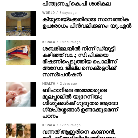
WORLD
3 days ago
ക്യൂബയ്ക്കെതിരായ സാമ്പത്തിക
ഉപരോധം പിന്‍വലിക്കണം: യു.എന്‍
KERALA
18 hours ago
ശബരിമലയില്‍ നിന്ന് ഡ്യൂട്ടി
കഴിഞ്ഞ് വാ..; സി.പി.ഒയെ
ഭീഷണിപ്പെടുത്തിയ പൊലീസ്
അസോ. ജില്ല സെക്രട്ടറിക്ക്
സസ്‌പെന്‍ഷന്‍
HEALTH
2 days ago
ബിഹാറിലെ അമ്മമാരുടെ
മുലപ്പാലിൽ യുറേനിയം;
ശിശുക്കൾക്ക് ​ഗുരുതര ആരോ​
ഗ്യപ്രശ്നങ്ങൾ ഉണ്ടാക്കുമെന്ന്
പഠനം
KERALA
17 hours ago
വന്നത് ആളൂരിനെ കാണാന്‍,
മരിച്ചത് അറിയില്ലായിരുന്നു;
കുപ്രസിദ്ധ മോഷ്ടാവ് ബണ്ടി