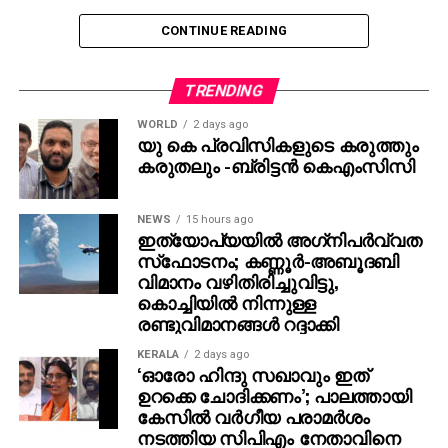
CONTINUE READING
TRENDING
WORLD
2 days ago
യു കെ പ്രവിസികളുടെ കരുത്തും
കരുതലും -ബ്രിട്ടൻ കെഎംസിസി
NEWS
15 hours ago
ഇത്യോപ്യയില്‍ അഗ്‌നിപര്‍വ്വത
സ്‌ഫോടനം; കണ്ണൂർ-അബൂദബി
വിമാനം വഴിതിരിച്ചുവിട്ടു,
കൊച്ചിയിൽ നിന്നുള്ള
രണ്ടുവിമാനങ്ങൾ റദ്ദാക്കി
KERALA
2 days ago
‘ഓരോ ഹിന്ദു സഖാവും ഇത്
ഉറക്കെ ചോദിക്കണം’; പാലത്തായി
കേസിൽ വർഗീയ പരാമർശം
നടത്തിയ സിപിഎം നേതാവിനെ
പിന്തുണച്ച് കെ.പി ശശികല