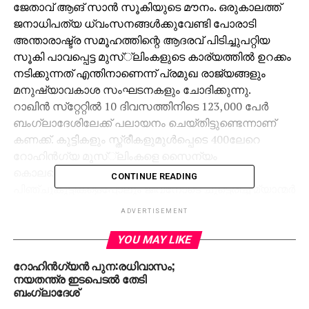
ജേതാവ് ആങ് സാന്‍ സൂകിയുടെ മൗനം. ഒരുകാലത്ത്
ജനാധിപത്യ ധ്വംസനങ്ങള്‍ക്കുവേണ്ടി പോരാടി
അന്താരാഷ്ട്ര സമൂഹത്തിന്റെ ആദരവ് പിടിച്ചുപറ്റിയ
സൂകി പാവപ്പെട്ട മുസ്്‌ലിംകളുടെ കാര്യത്തില്‍ ഉറക്കം
നടിക്കുന്നത് എന്തിനാണെന്ന് പ്രമുഖ രാജ്യങ്ങളും
മനുഷ്യാവകാശ സംഘടനകളും ചോദിക്കുന്നു.
റാഖിന്‍ സ്‌റ്റേറ്റില്‍ 10 ദിവസത്തിനിടെ 123,000 പേര്‍
ബംഗ്ലാദേശിലേക്ക് പലായനം ചെയ്തിട്ടുണ്ടെന്നാണ്
കണക്ക്. കുട്ടികളും സ്ത്രീകളുമുള്‍പ്പെടെ 400ലേറെ
റോഹിന്‍ഗ്യ മുസ്്‌ലിംകളെ സൈന്യം
കൊലപ്പെടുത്തി.
CONTINUE READING
പിഞ്ചുകുട്ടികളെപ്പോലും ജീവനോടെ ചുട്ടെരിച്ച് മ്യാന്മര്‍
സേന റോഹിന്‍ഗ്യ ഗ്രാമങ്ങളെ ചുട്ടെരിക്കുമ്പോള്‍
ADVERTISEMENT
സമാധാനത്തിന്റെ കാവല്‍ മാലാഖയായി ലോകം
വാഴ്ത്തുന്ന സൂകി അഭിപ്രായപ്രകടത്തിനുപോലും
YOU MAY LIKE
നില്‍ക്കാതെ മാളത്തിലൊളിക്കുകയാണ്. ആഗസ്റ്റ് 25ന്
റോഹിന്‍ഗ്യന്‍ പുന:രധിവാസം;
സൈന്യം റോഹിന്‍ഗ്യകളെ വേട്ടയാടിത്തുടങ്ങിയ
നയതന്ത്ര ഇടപെടല്‍ തേടി
ശേഷം സൂകിയില്‍നിന്ന് പരസ്യ പ്രസ്താവനകളൊന്നും
ബംഗ്ലാദേശ്
ഉണ്ടായിട്ടില്ല. മനുഷ്യാവകാശ