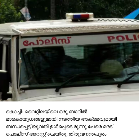
കൊച്ചി: വൈറ്റിലയിലെ ഒരു ബാറില്‍
മാരകായുധങ്ങളുമായി നടത്തിയ അക്രമവുമായി
ബന്ധപ്പെട്ട് യുവതി ഉള്‍പ്പെടെ മൂന്നു പേരെ മരട്
പൊലീസ് അറസ്റ്റ് ചെയ്തു. തിരുവനന്തപുരം
സ്വദേശിനി അലീന, കൊല്ലം സ്വദേശികളായ