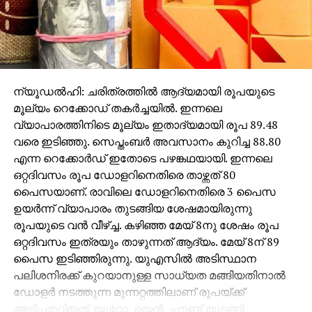
സൈനിക മേധാവിയേയും നേരില്‍ കണ്ട് പ്രശ്‌നത്തിന്റെ
ഗൗരവം അറിയിച്ചു. പാകിസ്താനും ആശങ്ക പ്രകടിപ്പിച്ചു.
മ്യന്മാറില്‍ നടക്കുന്നത് വംശീയ ഉന്മൂലനമാണെന്ന്
ഇറാന്‍ വിദേശകാര്യ മന്ത്രി ജവാദ് ശരീഫ് പറഞ്ഞു.
ന്യൂഡല്‍ഹി: ചരിത്രത്തില്‍ ആദ്യമായി രൂപയുടെ
മൂല്യം റെക്കോഡ് തകര്‍ച്ചയില്‍. ഇന്നലെ
RELATED TOPICS:
ROHINKYA
വ്യാപാരത്തിനിടെ മൂല്യം ഇതാദ്യമായി രൂപ 89.48
UP NEXT
വരെ ഇടിഞ്ഞു. സെപ്തംബര്‍ അവസാനം കുറിച്ച 88.80
സൂപ്പര്‍ ബെല്‍
എന്ന റെക്കോര്‍ഡ് ഇതോടെ പഴങ്കഥയായി. ഇന്നലെ
ഒറ്റദിവസം രൂപ ഡോളറിനെതിരെ താഴ്ന്നത് 80
DON'T MISS
മേല്‍ശാന്തി ക്ഷണിച്ചു, സാദിഖലി തങ്ങള്‍ ഓണ
പൈസയാണ്. രാവിലെ ഡോളറിനെതിരെ 3 പൈസ
സദ്യക്കെത്തി
ഉയര്‍ന്ന് വ്യാപാരം തുടങ്ങിയ ശേഷമായിരുന്നു
രൂപയുടെ വന്‍ വീഴ്ച്ച. കഴിഞ്ഞ മേയ് 8നു ശേഷം രൂപ
ഒറ്റദിവസം ഇത്രയും താഴുന്നത് ആദ്യം. മേയ് 8ന് 89
പൈസ ഇടിഞ്ഞിരുന്നു. യുഎസില്‍ അടിസ്ഥാന
പലിശനിരക്ക് കുറയാനുള്ള സാധ്യത മങ്ങിയതിനാല്‍
ഡോളര്‍ നടത്തുന്ന മുന്നറ്റത്തിലാണ് രൂപയ്ക്ക്
അടിപതറിയത്. യൂറോ, യെന്‍, പൗണ്ട് തുടങ്ങി
ലോകത്തെ ആറ് പ്രധാന കറന്‍സികള്‍ക്കെതിരായ