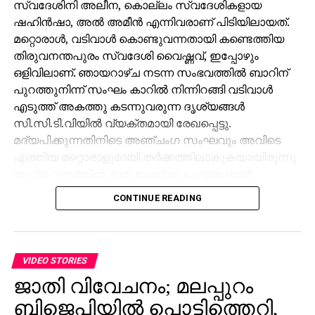
ഷഹിന്‍ഷാ, അല്‍ അമീന്‍ എന്നിവരാണ് പിടിയിലായത്.
മറ്റൊരാള്‍, വടിവാള്‍ കൊണ്ടുവന്നതായി കണ്ടെത്തിയ
തിരുവനന്തപുരം സ്വദേശി വൈഷ്ണവ്, ഇപ്പോഴും
ഒളിവിലാണ്. ഞായറാഴ്ച നടന്ന സംഭവത്തില്‍ ബാറിന്
പുറത്തുനിന്ന് സംഘം കാറില്‍ നിന്നിറങ്ങി വടിവാള്‍
എടുത്ത് അകത്തു കടന്നുവരുന്ന ദൃശ്യങ്ങള്‍
സി.സി.ടി.വിയില്‍ വ്യക്തമായി രേഖപ്പെട്ടു.
മദ്യപിക്കുന്നതിനിടെ അഞ്ചംഗ സംഘവും അവിടെ
എത്തിയ മറ്റൊരാളുമായി തര്‍ക്കത്തിലാകുകയായിരുന്നു
ആദ്യ ഘട്ടത്തില്‍. ഇത് ചോദ്യം ചെയ്ത ബാര്‍
ജീവനക്കാരുമായി സംഘര്‍ഷം ശക്തമായി. പ്രതികളുടെ
CONTINUE READING
സംഘം ആദ്യം ബാറില്‍ നിന്ന് പുറത്തുപോയെങ്കിലും,
അലീനയും കൂട്ടരും കുറച്ച് സമയത്തിനുശേഷം
വടിവാളുമായി തിരികെ എത്തി. തുടര്‍ന്ന് ബാര്‍
ജീവനക്കാര്‍ക്ക് മര്‍ദനമേല്‍ക്കുകയും അക്രമം
VIDEO STORIES
ആവര്‍ത്തിച്ച് അഞ്ചുതവണ വരെ തിരിച്ചെത്തി
ജാതി വിവേചനം; മലപ്പുറം
ആക്രമണം നടത്തിയതായും ബാര്‍ ഉടമ നല്‍കിയ
ബിജെപിയില്‍ പൊട്ടിത്തെറി,
പരാതിയില്‍ പറയുന്നു. വിദ്യാഭ്യാസ
ആവശ്യങ്ങള്‍ക്കായി എറണാകുളത്ത് എത്തിയവരാണ്
ബിജെപി നേതാവ് രാജിവച്ചു