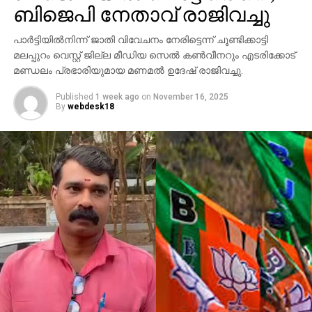
പ്രതികളെന്ന് പൊലീസ് കണ്ടെത്തിയിട്ടുണ്ട്.
പാര്‍ട്ടിയില്‍നിന്ന് ജാതി വിവേചനം നേരിട്ടെന്ന് ചൂണ്ടിക്കാട്ടി
സംഭവത്തില്‍ അലീനയുടെ കൈക്ക് പരുക്കേല്‍ക്കുകയും
മലപ്പുറം വെസ്റ്റ് ജില്ല മീഡിയ സെല്‍ കണ്‍വീനറും എടരിക്കോട്
ചെയ്തു.
മണ്ഡലം പ്രഭാരിയുമായ മണമല്‍ ഉദേഷ് രാജിവച്ചു.
Published
1 week ago
on
November 16, 2025
By
webdesk18