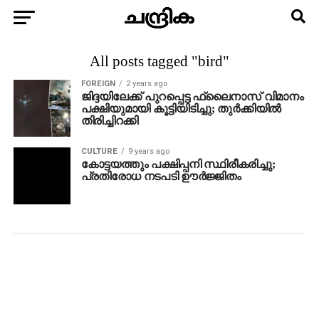
All posts tagged "bird"
FOREIGN
2 years ago
ജിദ്ദയിലേക്ക് പുറപ്പെട്ട ഫ്ലൈനാസ് വിമാനം
പക്ഷിയുമായി കൂട്ടിയിടിച്ചു; തുര്‍ക്കിയില്‍
തിരിച്ചിറക്കി
CULTURE
9 years ago
കോട്ടയത്തും പക്ഷിപ്പനി സ്ഥിരീകരിച്ചു;
പ്രതിരോധ നടപടി ഊര്‍ജ്ജിതം