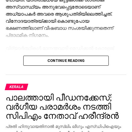
അസ്വാസ്ഥ്യം അനുഭവപ്പെട്ടതോടെയാണ്
അധ്യാപകര്‍ അവരെ ആശുപത്രിയിലെത്തിച്ചത്.
വിനോദയാത്രയ്ക്കായി കൊണ്ടുപോയ
ഭക്ഷണത്തിലാണ് വിഷബാധ സംശയിക്കുന്നതെന്ന്
പ്രാഥമിക നിഗമനം.
വിദ്യാര്‍ത്ഥികള്‍ മാനന്തവാടി മെഡിക്കല്‍ കോളേജ്
ആശുപത്രിയില്‍ ചികിത്സയിലാണ്. എല്ലാവരുടെയും
CONTINUE READING
ആരോഗ്യനില തൃപ്തികരമാണെന്ന് ആശുപത്രി
അധികൃതരും സ്‌കൂള്‍ ഭരണസമിതിയും അറിയിച്ചു.
സംഭവവുമായി ബന്ധപ്പെട്ട് കൂടുതല്‍ വിശദാംശങ്ങള്‍
KERALA
അന്വേഷിക്കുന്നതായി സ്‌കൂള്‍ അധികൃതര്‍
പാലത്തായി പീഡനക്കേസ്;
വ്യക്തമാക്കി.
വര്‍ഗീയ പരാമര്‍ശം നടത്തി
സിപിഎം നേതാവ് ഹരീന്ദ്രന്‍
പ്രതി ഹിന്ദുവായതിനാല്‍ മുസ്ലിം ലീഗും എസ്ഡിപിഐയും