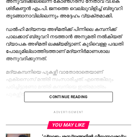
അനുവദിക്കില്ലെന്ന് കോൺഗ്രസ് നേതാവ് വി.കെ
ശ്രീകണ്ഠൻ എം.പി. ജനത്തെ വെല്ലുവിളിച്ച് ബ്രൂവറി
തുടങ്ങാനാവില്ലെന്നും അദ്ദേഹം വ്യക്തമാക്കി.
ഡൽഹി മദ്യനയ അഴിമതിക്ക് പിന്നിലെ കമ്പനിക്ക്
പാലക്കാട് ബ്രൂവറി നടത്താൻ അനുമതി നൽകിയത്
വ്യാപക അഴിമതി ലക്ഷ്യമിട്ടാണ്. കുടിവെള്ള പദ്ധതി
പോലുമില്ലാത്തിടത്താണ് മദ്യനിർമാണശാല
അനുവദിക്കുന്നത്.
മദ്യകമ്പനിയെ പുകഴ്ത്തി വാതോരാതെയാണ്
എക്സൈസ് മന്ത്രി സംസാരിച്ചത്. എന്തെങ്കിലും
പഠിച്ചിട്ടാണോ മന്ത്രി കമ്പനിയെ ഇത്രമാത്രം
പുകഴ്ത്തിയതെന്നും വി.കെ. ശ്രീകണ്ഠൻ ചോദിച്ചു.
CONTINUE READING
കേരളത്തെ മദ്യത്തിൽ മുക്കി ജനങ്ങളെ
ADVERTISEMENT
കൊല്ലുകയാണ് സംസ്ഥാന സർക്കാരെന്നും
വർധിക്കുന്ന കുറ്റകൃത്യങ്ങൾക്ക് പിന്നിലെല്ലാം
YOU MAY LIKE
മദ്യവും മയക്കുമരുന്നുമാണെന്നും വി.കെ. ശ്രീകണ്ഠൻ
‘വ്യാജപരസ്യങ്ങളിൽ വീഴുന്നവരല്ല
ചൂണ്ടിക്കാട്ടി.