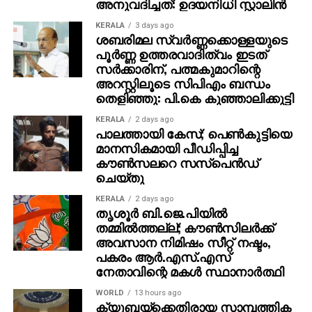
അനുവദിച്ചത്: ഉദയനിധി സ്റ്റാലിന്‍
KERALA
3 days ago
ശബരിമല സ്വര്‍ണ്ണക്കൊള്ളയുടെ
പൂര്‍ണ്ണ ഉത്തരവാദിത്വം ഇടത്
സര്‍ക്കാരിന്, പത്മകുമാറിന്റെ
അറസ്റ്റിലൂടെ സിപിഎം ബന്ധം
തെളിഞ്ഞു: പി.കെ കുഞ്ഞാലിക്കുട്ടി
KERALA
2 days ago
പാലത്തായി കേസ്; പെൺകുട്ടിയെ
മാനസികമായി പീഡിപ്പിച്ച
കൗൺസലറെ സസ്പെൻഡ്
ചെയ്തു
KERALA
2 days ago
തൃശൂര്‍ ബി.ജെ.പിയില്‍
തമ്മില്‍ത്തല്ല്; കൗണ്‍സിലര്‍ക്ക്
അവസാന നിമിഷം സീറ്റ് നഷ്ടം,
പകരം ആര്‍.എസ്.എസ്
നേതാവിന്റെ മകള്‍ സ്ഥാനാര്‍ത്ഥി
WORLD
13 hours ago
ക്യൂബയ്ക്കെതിരായ സാമ്പത്തിക