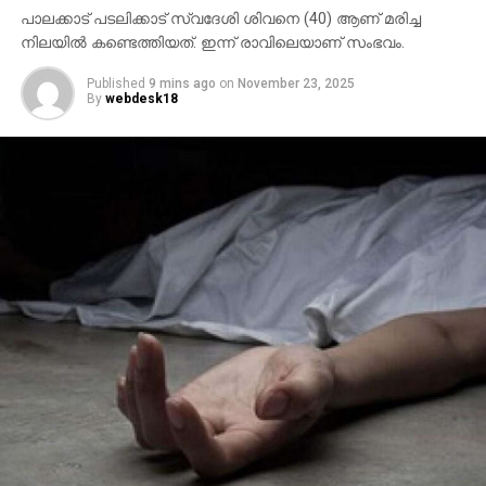
പാലക്കാട് പടലിക്കാട് സ്വദേശി ശിവനെ (40) ആണ് മരിച്ച
നിലയില്‍ കണ്ടെത്തിയത്. ഇന്ന് രാവിലെയാണ് സംഭവം.
Published
9 mins ago
on
November 23, 2025
By
webdesk18