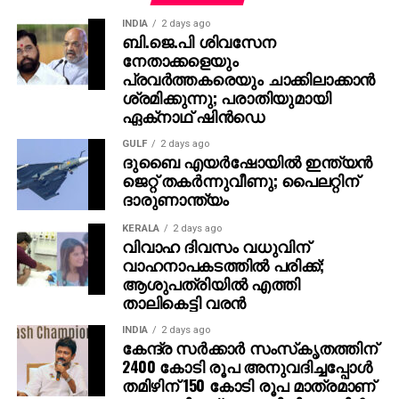
പിഴയുമാണ് തലശ്ശേരി ജില്ലാ പോക്‌സോ കോടതി
INDIA
2 days ago
ശിക്ഷ വിധിച്ചത്. സംഘപരിവാര്‍ അധ്യാപക സംഘടനാ
ബി.ജെ.പി ശിവസേന
ജില്ലാ നേതാവാണ് പ്രതി പത്മരാജന്‍. മൂന്ന്
നേതാക്കളെയും
വകുപ്പുകളിലായാണ് ശിക്ഷ വിധിച്ചത്. 376എബി
പ്രവര്‍ത്തകരെയും ചാക്കിലാക്കാന്‍
ഐപിസി പ്രകാരം 12 വയസ്സിന് താഴെയുള്ള
ശ്രമിക്കുന്നു; പരാതിയുമായി
ഏക്‌നാഥ് ഷിന്‍ഡെ
കുട്ടികളോടുള്ള ലൈംഗികാതിക്രമവും, ജീവപര്യന്തവും
1 ലക്ഷം രൂപ പിഴയും പോക്‌സോ സെക്ഷന്‍ 5(എഫ്)
GULF
2 days ago
പ്രകാരം 20 വര്‍ഷം കഠിനതടവും 50,000 രൂപ പിഴയും
ദുബൈ എയര്‍ഷോയില്‍ ഇന്ത്യന്‍
ജെറ്റ് തകര്‍ന്നുവീണു; പൈലറ്റിന്
പോക്‌സോ സെക്ഷന്‍ 5(എല്‍) പ്രകാരം 20 വര്‍ഷം
ദാരുണാന്ത്യം
തടവും 50,000 രൂപ പിഴയും വിധിച്ചിരുന്നു.
KERALA
2 days ago
വിവാഹ ദിവസം വധുവിന്
വാഹനാപകടത്തില്‍ പരിക്ക്;
ആശുപത്രിയില്‍ എത്തി
താലികെട്ടി വരന്‍
INDIA
2 days ago
കേന്ദ്ര സര്‍ക്കാര്‍ സംസ്‌കൃതത്തിന്
2400 കോടി രൂപ അനുവദിച്ചപ്പോള്‍
തമിഴിന് 150 കോടി രൂപ മാത്രമാണ്