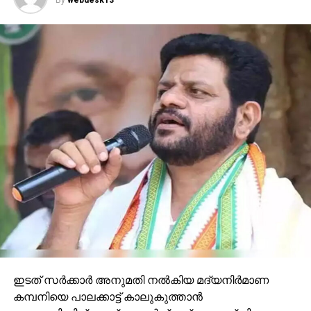
ഇടത് സർക്കാർ അനുമതി നൽകിയ മദ്യനിർമാണ
കമ്പനിയെ പാലക്കാട്ട് കാലുകുത്താൻ