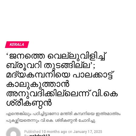
KERALA
‘ജനത്തെ വെല്ലുവിളിച്ച്
ബ്രൂവറി തുടങ്ങില്ല’;
മദ്യകമ്പനിയെ പാലക്കാട്ട്
കാലുകുത്താൻ
അനുവദിക്കില്ലെന്ന് വി.കെ
ശ്രീകണ്ഠൻ
എന്തെങ്കിലും പഠിച്ചിട്ടാണോ മന്ത്രി കമ്പനിയെ ഇത്രമാത്രം
പുകഴ്ത്തിയതെന്നും വി.കെ. ശ്രീകണ്ഠൻ ചോദിച്ചു.
Published
10 months ago
on
January 17, 2025
By
webdesk13