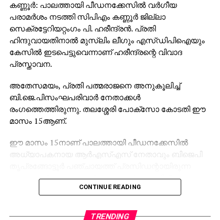
കണ്ണൂര്‍: പാലത്തായി പീഡനക്കേസില്‍ വര്‍ഗീയ
പരാമര്‍ശം നടത്തി സിപിഎം കണ്ണൂര്‍ ജില്ലാ
സെക്രട്ടേറിയറ്റംഗം പി. ഹരീന്ദ്രന്‍. പ്രതി
ഹിന്ദുവായതിനാല്‍ മുസ്ലിം ലീഗും എസ്ഡിപിഐയും
കേസില്‍ ഇടപെട്ടുവെന്നാണ് ഹരീന്ദ്രന്റെ വിവാദ
പ്രസ്താവന.
അതേസമയം, പ്രതി പത്മരാജനെ അനുകൂലിച്ച്
ബി.ജെ.പിസംഘപരിവാര്‍ നേതാക്കള്‍
രംഗത്തെത്തിരുന്നു. തലശ്ശേരി പോക്‌സോ കോടതി ഈ
മാസം 15ആണ്.
ഈ മാസം 15നാണ് പാലത്തായി പീഡനക്കേസില്‍
അധ്യാപകനായ ആര്‍എസ്എസ് നേതാവും ബിജെപി
തൃപ്രങ്ങോട്ടൂര്‍ പഞ്ചായത്ത് പ്രസിഡന്റായിരുന്ന
കടവത്തൂര്‍ മുണ്ടത്തോട് കുറുങ്ങാട്ട് ഹൗസില്‍
CONTINUE READING
കെ.പത്മരാജന് മരണംവരെ ജീവപരന്ത്യം ശിക്ഷ
വിധിച്ചത്. പോക്‌സോ വകുപ്പ് പ്രകാരം 20 വര്‍ഷം കഠിന
തടവ് ഉള്‍പ്പെടെ 40 വര്‍ഷം തടവും രണ്ട് ലക്ഷം രൂപ
TRENDING