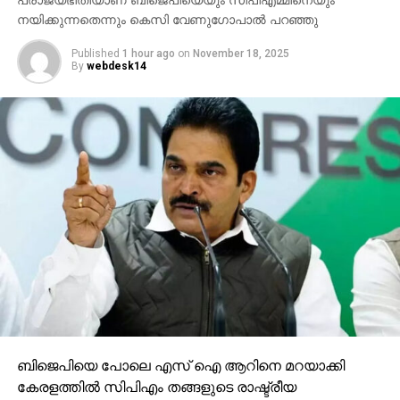
പരാജയഭീതിയാണ് ബിജെപിയെയും സിപിഎമ്മിനെയും
നയിക്കുന്നതെന്നും കെസി വേണുഗോപാല്‍ പറഞ്ഞു
Published
1 hour ago
on
November 18, 2025
By
webdesk14
ബിജെപിയെ പോലെ എസ് ഐ ആറിനെ മറയാക്കി
കേരളത്തില്‍ സിപിഎം തങ്ങളുടെ രാഷ്ട്രീയ