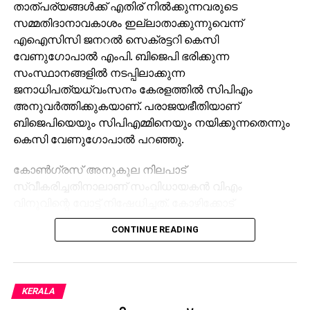
താത്പര്യങ്ങള്‍ക്ക് എതിര് നില്‍ക്കുന്നവരുടെ
സമ്മതിദാനാവകാശം ഇല്ലാതാക്കുന്നുവെന്ന്
എഐസിസി ജനറല്‍ സെക്രട്ടറി കെസി
വേണുഗോപാല്‍ എംപി. ബിജെപി ഭരിക്കുന്ന
സംസ്ഥാനങ്ങളില്‍ നടപ്പിലാക്കുന്ന
ജനാധിപത്യധ്വംസനം കേരളത്തില്‍ സിപിഎം
അനുവര്‍ത്തിക്കുകയാണ്. പരാജയഭീതിയാണ്
ബിജെപിയെയും സിപിഎമ്മിനെയും നയിക്കുന്നതെന്നും
കെസി വേണുഗോപാല്‍ പറഞ്ഞു.
കോണ്‍ഗ്രസ് അനുകൂല നിലപാട്
സ്വീകരിച്ചതിനാലാണ് സംവിധായകന്‍ വിഎം
വിനുവിന്റെ വോട്ട് നിഷേധിച്ചത്. കോഴിക്കോട്
കോര്‍പറേഷന്‍ തെരഞ്ഞെടുപ്പില്‍ യുഡിഎഫ്
CONTINUE READING
സ്ഥാനാര്‍ത്ഥിയാണ് വിനു. മുന്‍ തെരഞ്ഞെടുപ്പുകളില്‍
വോട്ട് ചെയ്ത വിനുവിനും കുടുംബത്തിനും വോട്ട്
നിഷേധിക്കുന്നത് മൗലികാവകാശങ്ങളുടെ ലംഘനമാണ്.
അധികാര ദുര്‍വിനിയോഗത്തിലൂടെ തിരുവനന്തപുരം
KERALA
കോര്‍പ്പറേഷനിലെ മുട്ടട വാര്‍ഡില്‍ യുഡിഎഫിന്