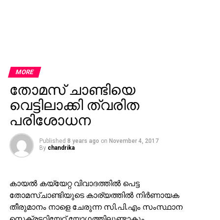
MORE
തോമസ് ചാണ്ടിയെ
വെട്ടിലാക്കി ത്വരിത
പരിശോധന
Published
8 years ago
on
November 4, 2017
By
chandrika
കായല്‍ കയ്യേറ്റ വിവാദത്തില്‍ പെട്ട
തോമസ്ചാണ്ടിയുടെ കാര്യത്തില്‍ നിര്‍ണായക
തീരുമാനം നാളെ ചേരുന്ന സി.പി.എം സംസ്ഥാന
സെക്രട്ടറിയേറ്റ് യോഗത്തിലുണ്ടാകും.