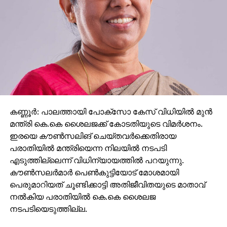
എസ്‌ഐആര്‍ ധൃതിപിടിച്ച് നടപ്പിലാക്കണമെന്ന കേന്ദ്ര
തെരഞ്ഞെടുപ്പ് കമ്മീഷന്റെ പിടിവാശി ബിജെപിയെ
സഹായിക്കാനാണ്. അതിനിടെയാണ് എസ് ഐ ആര്‍
മറയാക്കി സിപിഎം കള്ളവോട്ട് ചേര്‍ക്കലും, വോട്ടു
നിഷേധിക്കലും നടത്തുന്നത്. ബിജെപിയെപ്പോലെ
സിപിഎമ്മിന്റെ കപട മതേതരവാദവും ജനാധിപത്യ
സംവിധാനത്തിന് ശാപമാണ്. രാഷ്ട്രീപക്ഷപാത
നിലപാടിന്റെ പേരില്‍ സിപിഎമ്മിന്റെ ഭീഷണിയാണ്
കണ്ണൂര്‍: പാലത്തായി പോക്സോ കേസ് വിധിയില്‍ മുന്‍
പയ്യന്നൂരില്‍ ബിഎല്‍ഒയുടെ ആത്മഹത്യയ്ക്ക്
മന്ത്രി കെ.കെ ശൈലജക്ക് കോടതിയുടെ വിമര്‍ശനം.
കാരണമെന്നും കെസി വേണുഗോപാല്‍ പറഞ്ഞു.
ഇരയെ കൗണ്‍സലിങ് ചെയ്തവര്‍ക്കെതിരായ
പരാതിയില്‍ മന്ത്രിയെന്ന നിലയില്‍ നടപടി
എടുത്തില്ലെന്ന് വിധിന്യായത്തില്‍ പറയുന്നു.
കൗണ്‍സലര്‍മാര്‍ പെണ്‍കുട്ടിയോട് മോശമായി
പെരുമാറിയത് ചൂണ്ടിക്കാട്ടി അതിജീവിതയുടെ മാതാവ്
നല്‍കിയ പരാതിയില്‍ കെ.കെ ശൈലജ
നടപടിയെടുത്തില്ല.