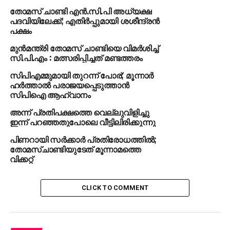
തോമസ് ചാണ്ടി എന്‍.സി.പി അധ്യക്ഷ
വന്നതോടെ പരുങ്ങലിലായി. സ്ഥിതി അതീവ
പദവിയിലേക്ക്; എതിര്‍പ്പുമായി ശശീന്ദ്രന്‍
ഗുരുതരമെന്ന് സി.പി.ഐ സംസ്ഥാന സെക്രട്ടറി കാനം
പക്ഷം
രാജേന്ദ്രന്‍ പറഞ്ഞു. ഇടതുനേതാക്കളുടെ
മുന്‍മന്ത്രി തോമസ് ചാണ്ടിയെ വിമര്‍ശിച്ച്
പൊതുവികാരവും ഇതുതന്നെയാണ്. അതേസമയം
സി.പി.എം : മത്സരിപ്പിച്ചത് മണ്ടത്തരം
കോടതി വിധിയോട് മുഖ്യമന്ത്രി പിണറായി വിജയന്‍
പ്രതികരിച്ചില്ല. ഇതുസംബന്ധിച്ച
സിപിഎമ്മുമായി തുറന്ന് പോര്; മൂന്നാര്‍
ഹര്‍ത്താല്‍ പരാജയപ്പെടുത്താന്‍
മാധ്യമപ്രവര്‍ത്തകരുടെ ചോദ്യത്തിന് മറുപടി
സിപിഐ ആഹ്വാനം
നല്‍കാതെ മുഖ്യമന്ത്രി ഒഴിഞ്ഞുമാറി.
അന്ന് പ്രതിപക്ഷത്തെ വെല്ലുവിളിച്ചു
യു.ഡി.എഫ് സര്‍ക്കാരിന്റെ കാലത്ത് കെ.എം. മാണിക്കും
ഇന്ന് പറഞ്ഞതുപോലെ വീട്ടിലിരിക്കുന്നു
കെ. ബാബുവിനുമെതിരായ ത്വരിതപരിശോധന
പിണറായി സര്‍ക്കാര്‍ പ്രതിരോധത്തില്‍;
വന്നപ്പോള്‍ പിണറായിയും കോടിയേരിയും നടത്തിയ
തോമസ്ചാണ്ടിയുടേത് മൂന്നാമത്തെ
പ്രതികരണങ്ങള്‍ തന്നെയാണ് തോമസ്ചാണ്ടിയുടെ
വിക്കറ്റ്
കാര്യത്തില്‍ സി.പി.എമ്മിനും എല്‍.ഡി.എഫിനും
തിരിച്ചടിയാകുന്നത്. ഇത്രയേറെ ആരോപണങ്ങള്‍
CLICK TO COMMENT
വന്നിട്ടും തോമസ്ചാണ്ടിയെ പിന്തുണക്കുന്ന നിലപാടാണ്
പിണറായിയുടേത്. ഇനിയും നിയമലംഘനം
നടത്തുമെന്ന് തോമസ്ചാണ്ടി പരസ്യമായി