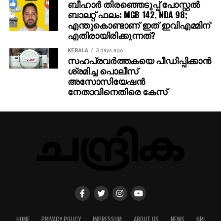
ബീഹാർ തിരഞ്ഞെടുപ്പ് പോസ്റ്റൽ
ബാലറ്റ് ഫലം: MGB 142, NDA 98;
എന്തുകൊണ്ടാണ് ഇത് ഇവിഎമ്മിന്
എതിരായിരിക്കുന്നത്?
KERALA
3 days ago
സഹപ്രവര്‍ത്തകയെ പീഡിപ്പിക്കാന്‍
ശ്രമിച്ച പൊലീസ്
അസോസിയേഷന്‍
നേതാവിനെതിരെ കേസ്
HOME
PRIVACY POLICY
IMPRESSUM
ABOUT US
NEWS
NRI