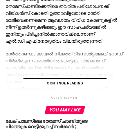
തോമസ്ചാണ്ടിക്കെതിരെ ത്വരിത പരിശോധനക്ക്
വിജിലന്‍സ് കോടതി ഉത്തരവിട്ടതോടെ മന്ത്രി
രാജിവെക്കണമെന്ന ആവശ്യം വിവിധ കോണുകളില്‍
നിന്ന് ഉയര്‍ന്നുകഴിഞ്ഞു. ഈ സാഹചര്യത്തില്‍
ഇനിയും പിടിച്ചുനില്‍ക്കാനാവില്ലെന്നാണ്
എല്‍.ഡി.എഫ് നേതൃത്വം വിലയിരുത്തുന്നത്.
മാര്‍ത്താണ്ഡം കായല്‍ നികത്തി റിസോര്‍ട്ടിലേക്ക് റോഡ്
നിര്‍മ്മിച്ചെന്ന പരാതിയില്‍ കോട്ടയം വിജിലന്‍സ്
കോടതിയാണ് മന്ത്രി തോമസ് ചാണ്ടിക്കെതിരെ
അന്വേഷണത്തിന് ഉത്തരവിട്ടത്. ഇതുസംബന്ധിച്ച്
നേരത്തെ ആലപ്പുഴ ജില്ലാ കളക്ടര്‍ സമര്‍പ്പിച്ച
CONTINUE READING
റിപ്പോര്‍ട്ടിന്മേല്‍ സര്‍ക്കാര്‍ മന്ത്രിക്കെതിരെ നടപടി
എടുത്തിരുന്നില്ല. ഈ സാഹചര്യത്തില്‍ വിജിലന്‍സ്
ADVERTISEMENT
കോടതി ഉത്തരവ് സര്‍ക്കാറിനെ കൂടുതല്‍
പ്രതിരോധത്തിലാക്കും.
YOU MAY LIKE
ലേക് പാലസിലെ തോമസ് ചാണ്ടിയുടെ
കഴിഞ്ഞ ദിവസംവരെ വെല്ലുവിളിച്ചുനിന്ന
പിഴത്തുക വെട്ടിക്കുറച്ച് സര്‍ക്കാര്‍ ;
തോമസ്ചാണ്ടിയുടെ നില വിജിലന്‍സ് അന്വേഷണം