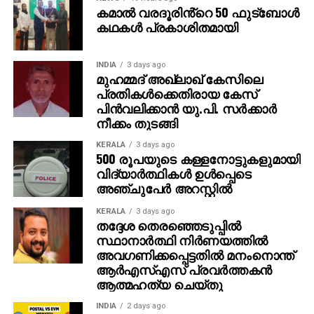
ഈ സാഹചര്യത്തിലാണ് അന്നത്തെ വനിതാ
കമാൽ വരദൂരിൻ്റെ 50 ഫുട്ബോൾ
ശിശുക്ഷേമ വകുപ്പ് മന്ത്രിയായ കെ.കെ ശൈലജക്ക്
കഥകൾ പ്രകാശിതമായി
മാതാവ് പരാതി നല്‍കുന്നത്. കൗണ്‍സലര്‍മാരുടെ
അടുത്ത് നിന്ന് കടുത്ത മാനസിക പീഡനങ്ങളാണ് കുട്ടി
INDIA
3 days ago
അനുഭവിച്ചതെന്ന് പരാതിയില്‍ പറയുന്നു. ഈ
മുഹമ്മദ് അഖ്‌ലാഖ് കേസിലെ
പരാതിയില്‍ ശൈലജ ഒരു നടപടിയും
പ്രതികള്‍ക്കെതിരായ കേസ്
സ്വീകരിക്കാത്തതാണ് കോടതിയുടെ വിധിന്യായത്തില്‍
പിന്‍വലിക്കാന്‍ യു.പി. സര്‍ക്കാര്‍
നീക്കം തുടങ്ങി
എടുത്ത് പറയുന്നത്.
KERALA
3 days ago
500 രൂപയുടെ കള്ളനോട്ടുകളുമായി
വിദ്യാര്‍ത്ഥികള്‍ ഉള്‍പ്പെടെ
അഞ്ചുപേര്‍ അറസ്റ്റില്‍
KERALA
3 days ago
തദ്ദേശ തെരഞ്ഞെടുപ്പില്‍
സ്ഥാനാര്‍ത്ഥി നിര്‍ണയത്തില്‍
അവഗണിക്കപ്പെട്ടതില്‍ മനംനൊന്ത്
ആര്‍എസ്എസ് പ്രവര്‍ത്തകന്‍
ആത്മഹത്യ ചെയ്തു
INDIA
2 days ago