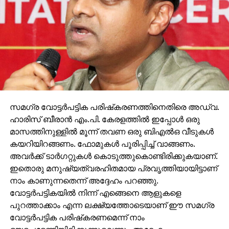
അതുകൊണ്ടുതന്നെ ഇനിയെങ്കിലും പിണറായി നിലപാട്
മാറ്റുമോ എന്നാണ് ഘടകകക്ഷികള്‍ ഉറ്റുനോക്കുന്നത്.
കോടിയേരിക്ക് നാളത്തെ സി.പി.എം സെക്രട്ടറിയേറ്റ്
യോഗത്തില്‍ തോമസ്ചാണ്ടിക്ക് അനുകൂലമായ
നിലപാടെടുക്കാന്‍ സാധിക്കില്ല. സി.പി.എം
നേതൃത്വത്തിന്റെ പൊതുതീരുമാനം എല്‍.ഡി.എഫിനെ
അറിയിക്കാനാകും യോഗം തീരുമാനിക്കുക.
അതേസമയം തോമസ്ചാണ്ടിക്കെതിരായ കോടതി
സമഗ്ര വോട്ടര്‍പട്ടിക പരിഷ്‌കരണത്തിനെതിരെ അഡ്വ.
വിധിയുടെ ഉത്തരവ് ലഭിച്ചശേഷം
ഹാരിസ് ബീരാന്‍ എം.പി. കേരളത്തില്‍ ഇപ്പോള്‍ ഒരു
തുടര്‍നടപടിയുണ്ടാകുമെന്ന് ഡി.ജി.പി ലോക്‌നാഥ്
മാസത്തിനുള്ളില്‍ മൂന്ന് തവണ ഒരു ബിഎല്‍ഒ വീടുകള്‍
ബഹ്‌റ അറിയിച്ചു. കോടതി ഉത്തരവിട്ട വിജിലന്‍സ്
കയറിയിറങ്ങണം. ഫോമുകള്‍ പൂരിപ്പിച്ച് വാങ്ങണം.
അന്വേഷണം നടക്കട്ടെയെന്നായിരുന്നു റവന്യൂമന്ത്രി
അവര്‍ക്ക് ടാര്‍ഗറ്റുകള്‍ കൊടുത്തുകൊണ്ടിരിക്കുകയാണ്.
ഇ. ചന്ദ്രശേഖരന്റെ പ്രതികരണം.
ഇതൊരു മനുഷ്യത്വരഹിതമായ പ്രവൃത്തിയായിട്ടാണ്
നാം കാണുന്നതെന്ന് അദ്ദേഹം പറഞ്ഞു.
RELATED TOPICS:
THOMAS CHANDY
വോട്ടര്‍പട്ടികയില്‍ നിന്ന് എങ്ങെനെ ആളുകളെ
പുറത്താക്കാം എന്ന ലക്ഷ്യത്തോടെയാണ് ഈ സമഗ്ര
UP NEXT
‘വയറില്‍’ കുരുങ്ങി വീണ്ടും ബി.ജെ.പി
വോട്ടര്‍പട്ടിക പരിഷ്‌കരണമെന്ന് നാം