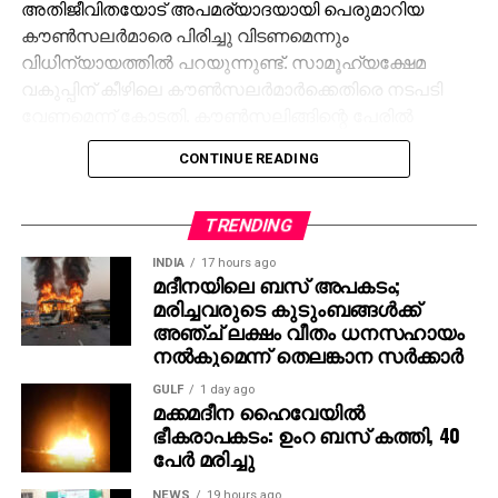
അതിജീവിതയോട് അപമര്യാദയായി പെരുമാറിയ
കൗണ്‍സലര്‍മാരെ പിരിച്ചു വിടണമെന്നും
വിധിന്യായത്തില്‍ പറയുന്നുണ്ട്. സാമൂഹ്യക്ഷേമ
വകുപ്പിന് കീഴിലെ കൗണ്‍സലര്‍മാര്‍ക്കെതിരെ നടപടി
വേണമെന്ന് കോടതി. കൗണ്‍സലിങ്ങിന്റെ പേരില്‍
കൗണ്‍സലര്‍മാര്‍ കുട്ടിയെ മാനസികമായി
CONTINUE READING
പീഡിപ്പിച്ചുവെന്നും അവര്‍ ജോലിയില്‍ തുടരാന്‍
അര്‍ഹരല്ലെന്നും കോടതി പറഞ്ഞു.
TRENDING
പാലത്തായി പോക്സോ കേസില്‍ കഴിഞ്ഞ
INDIA
17 hours ago
ശനിയാഴ്ചയാണ് തലശ്ശേരി ജില്ലാ പോക്സോ കോടതി
മദീനയിലെ ബസ് അപകടം;
പ്രതി കെ.പത്മരാജന് മരണംവരെ ജീവപരന്ത്യം
മരിച്ചവരുടെ കുടുംബങ്ങള്‍ക്ക്
ശിക്ഷവിധിച്ചത്. ഈ വിധിന്യായത്തിലാണ് മുന്‍
അഞ്ച് ലക്ഷം വീതം ധനസഹായം
ശിശുക്ഷേമ വകുപ്പ് മന്ത്രിയായിരുന്ന കെ.കെ
നല്‍കുമെന്ന് തെലങ്കാന സര്‍ക്കാര്‍
ശൈലജയെ കുറിച്ചുള്ള പരാമര്‍ശമുള്ളത്. 2020
GULF
1 day ago
മാര്‍ച്ചില്‍ രജിസ്റ്റര്‍ ചെയ്ത കേസില്‍ ആദ്യത്തെ രണ്ട്
മക്കമദീന ഹൈവേയില്‍
മാസം കൗണ്‍സലര്‍മാരുടെ ഭാഗത്ത് നിന്ന് വളരെ
ഭീകരാപകടം: ഉംറ ബസ് കത്തി, 40
പേര്‍ മരിച്ചു
മോശമായ അനുഭവമാണ് കുട്ടിക്കുണ്ടായത്.
NEWS
19 hours ago