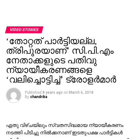
VIDEO STORIES
‘തോറ്റത് പാര്‍ട്ടിയല്ല,
ത്രിപുരയാണ്’ സി.പി.എം
നേതാക്കളുടെ പതിവു
ന്യായീകരണങ്ങളെ
‘വലിച്ചൊട്ടിച്ച്’ ട്രോളര്‍മാര്‍
Published
8 years ago
on
March 6, 2018
By
chandrika
ഏതു വിഴ്ചയിലും സ്വതസിദ്ധമായ ന്യായീകരണം
നടത്തി പിടിച്ചു നില്‍ക്കനാണ് ഇടതുപക്ഷ പാര്‍ട്ടികള്‍