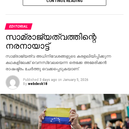
CONTINUE READING
ലിസ്റ്റിലുമുള്ളയാളാണ്. വിദേശത്തേക്ക് പോകാനുള്ള
ശ്രമത്തിനിടെയാണ് തിരുവനന്തപുരം
വിമാനത്താവളത്തില്‍ വെച്ച് പൊലീസ് ഇയാളെ
പിടികൂടിയത്. പിടിയിലായ പ്രതിയെ
EDITORIAL
തുടര്‍നടപടികള്‍ക്കായി ബന്ധപ്പെട്ട പൊലീസ്
സാമ്രാജ്യത്വത്തിന്റെ
സ്‌റ്റേഷനിലേക്ക് കൈമാറി.
നരനായാട്ട്
സാമ്രാജ്യത്വ അധിനിവേശങ്ങളുടെ കരളലിയിപ്പിക്കുന്ന
കഥകളിലേക്ക് വെനസ്വേലയെന്ന തെക്കേ അമേരിക്കന്‍
രാഷഷ്ട്രം ചേര്‍ത്തു വെക്കപ്പെടുകയാണ്.
Published
3 days ago
on
January 5, 2026
By
webdesk18