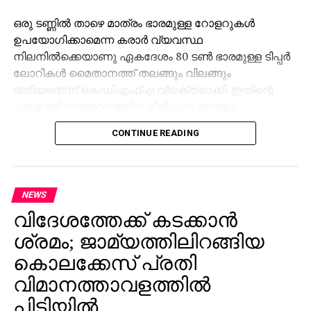
ഒരു ടണ്ണില്‍ താഴെ മാത്രം ഭാരമുള്ള റോളറുകള്‍
ഉപയോഗിക്കാമെന്ന കരാര്‍ വ്യവസ്ഥ
നിലനില്‍ക്കെയാണു ഏകദേശം 80 ടണ്‍ ഭാരമുള്ള ടിപ്പര്‍
ലോറികള്‍ മൈതാനത്ത് തലങ്ങും വിലങ്ങും
ഓടിയതെന്ന് കെഡിഎഫ്എ വ്യക്തമാക്കി. ഇതിന്റെ
ഫലമായി മൈതാനത്തിന് കീഴിലൂടെ വെള്ളം
ഒഴുകിപ്പോകാന്‍ ഒരുക്കിയിരുന്ന ഡ്രെയിനേജ്
CONTINUE READING
പൈപ്പുകള്‍ തകര്‍ന്നതായും, മണ്ണിന്റെ സ്വാഭാവിക
മൃദുഘടന പൂര്‍ണമായി നഷ്ടപ്പെട്ടതായും കണ്ടെത്തല്‍.
മൈതാനത്തെ പുല്ല് കരിഞ്ഞുണങ്ങിയ
NEWS
നിലയിലാണെന്നും, യൂറിയ ഉപയോഗിച്ചും
വിദേശത്തേക്ക് കടക്കാന്‍
വെള്ളമൊഴിച്ചും പച്ചപ്പ് തിരികെ കൊണ്ടുവരാന്‍
കഴിയില്ലെന്നും കെഡിഎഫ്എ പ്രതിനിധികള്‍
ശ്രമം; ജാമ്യത്തിലിറങ്ങിയ
മുന്നറിയിപ്പ് നല്‍കി. ഇത്തരമൊരു കട്ടിയായ
കൊലക്കേസ് പ്രതി
മൈതാനത്ത് മത്സരങ്ങള്‍ സംഘടിപ്പിക്കുകയാണെങ്കില്‍
വിമാനത്താവളത്തില്‍
കളിക്കാര്‍ക്ക് ഗുരുതര പരുക്കുകള്‍ സംഭവിക്കാനുള്ള
പിടിയില്‍
സാധ്യതയുണ്ടന്നും, ഇതുമൂലം അന്താരാഷ്ട്ര