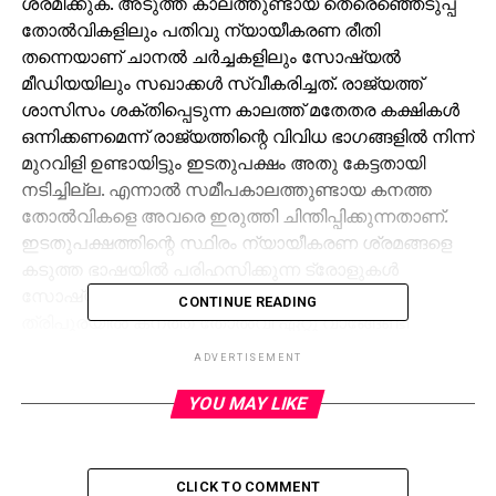
ശ്രമിക്കുക. അടുത്ത കാലത്തുണ്ടായ തെരെഞ്ഞെടുപ്പ്
തോല്‍വികളിലും പതിവു ന്യായീകരണ രീതി
തന്നെയാണ് ചാനല്‍ ചര്‍ച്ചകളിലും സോഷ്യല്‍
മീഡിയയിലും സഖാക്കള്‍ സ്വീകരിച്ചത്. രാജ്യത്ത്
ശാസിസം ശക്തിപ്പെടുന്ന കാലത്ത് മതേതര കക്ഷികള്‍
ഒന്നിക്കണമെന്ന് രാജ്യത്തിന്റെ വിവിധ ഭാഗങ്ങളില്‍ നിന്ന്
മുറവിളി ഉണ്ടായിട്ടും ഇടതുപക്ഷം അതു കേട്ടതായി
നടിച്ചില്ല. എന്നാല്‍ സമീപകാലത്തുണ്ടായ കനത്ത
തോല്‍വികളെ അവരെ ഇരുത്തി ചിന്തിപ്പിക്കുന്നതാണ്.
ഇടതുപക്ഷത്തിന്റെ സ്ഥിരം ന്യായീകരണ ശ്രമങ്ങളെ
കടുത്ത ഭാഷയില്‍ പരിഹസിക്കുന്ന ട്രോളുകള്‍
സോഷ്യല്‍ മീഡിയയില്‍ സജീവമായി കഴിഞ്ഞു.
CONTINUE READING
ത്രിപുരയില്‍ കനത്ത തോല്‍വി ഏറ്റു വാങ്ങേണ്ടി
വന്നിട്ടും തോറ്റത് പാര്‍ട്ടിയല്ല, ത്രിപുരയാണ് എന്ന്
ADVERTISEMENT
ന്യായീകരിച്ച് പിടിച്ചു നില്‍ക്കാന്‍ ശ്രമിച്ച സി.പി.എം എം
എല്‍ എ എം സ്വരാജിന്റെ നിലപാടുകള്‍ മുതല്‍
YOU MAY LIKE
ഡി.വൈ.എഫ്.ഐ ഉണ്ടായിരുന്നെങ്കില്‍ ഗുജറാത്തില്‍
കലാപം ഉണ്ടാകുമായിരുന്നില്ല എന്ന നടന്‍ മമ്മുട്ടിയുടെ
മുന്‍ പരാമര്‍ശം വരെ ട്രോന്മാര്‍ ഏറ്റെടുത്തു കഴിഞ്ഞു.
CLICK TO COMMENT