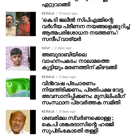
ഏറ്റുവാങ്ങി
നടത്തിക്കൊണ്ടിരിക്കുന്ന നീക്കങ്ങള്‍ ലോകത്തിന്റെ
സന്തുലിതാവസ്ഥയെ തന്നെ തകിടംമറിക്കാന്‍
KERALA
9 hours ago
പര്യാപ്തമായതരത്തിലുള്ളതാണ്. അപകടകരമായ ആ
‘കെ.ടി ജലീല്‍ സിപിഎമ്മിന്റെ
വര്‍ഗീയ പ്രീണന നയങ്ങളെക്കുറിച്ച്
നീക്കങ്ങള്‍ക്കു മുന്നില്‍ വന്‍ശക്തികള്‍ എ
ആത്മപരിശോധന നടത്തണം’:
ന്നവകാശപ്പെടുന്നവര്‍ സ്വീകരിച്ചുകൊണ്ടിരിക്കുന്ന
സന്ദീപ് വാര്യര്‍
പ്രോത്സാഹനാജനകമായ മൗനംകൂടിച്ചേര്‍ന്നപ്പോള്‍
സാമ്രാജ്യത്വം അതിന്റെ ദംഷ്ട്രകള്‍ കൂടുതല്‍
GULF
2 days ago
അബുദാബിയിലെ
പുറത്തുകാണിച്ചു കൊണ്ടരിക്കുകയാണ്.
വാഹനപകടം: നാലാമത്തെ
കുട്ടിയും മരണത്തിന് കീഴടങ്ങി
അമേരിക്ക നടത്തിയിട്ടുള്ള അധിനിവേശങ്ങള്‍ക്കു
പിന്നിലെല്ലാം ഒളിയജണ്ടകളുണ്ടായിരുന്നുവെന്നത്
KERALA
2 days ago
വിദ്വേഷ പ്രചാരണം
ചരിത്രപരമായ വസ്തുതയാണ്. വിയറ്റ്‌നാമിലായാലും,
നിയന്ത്രിക്കണം, പ്രതിപക്ഷ വേട്ട
ഇറാഖിലായായാലും, അഫ്ഗാനിസ്താനിലായാലും,
അവസാനിപ്പിക്കണം: മുസ്‌ലിംലീഗ്
ഇസ്രാഈലിനെ മുന്നില്‍ നിര്‍ത്തി ഫലസ്തീനില്‍
സംസ്ഥാന പ്രവർത്തക സമിതി
നടത്തിക്കൊണ്ടിരിക്കുന്നതിലായാലും രാഷ്ട്രീയവും
സാമ്പത്തികവും സൈനികവുമായ താല്‍പര്യങ്ങള്‍
KERALA
3 days ago
ശബരിമല സ്വര്‍ണക്കൊള്ള ;
അതിലെല്ലാം പ്രകടമാണ്. അവയില്‍
കെ.പി ശങ്കരദാസിന്റെ ഹരജി
മഹാഭൂരിപക്ഷവുമാകട്ടേ എണ്ണയില്‍ കണ്ണുനട്ടുള്ള തും.
സുപ്രിംകോടതി തള്ളി
സെപ്തംബര്‍ 11 ഭീകരാക്രമണത്തിന്റെ പേരില്‍