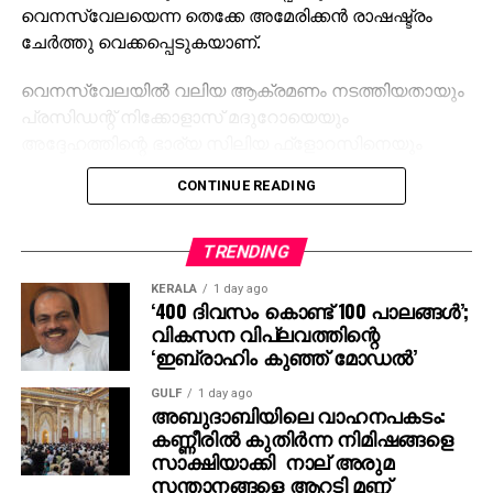
വെനസ്വേലയെന്ന തെക്കേ അമേരിക്കന്‍ രാഷഷ്ട്രം
ചേര്‍ത്തു വെക്കപ്പെടുകയാണ്.
വെനസ്വേലയില്‍ വലിയ ആക്രമണം നടത്തിയതായും
പ്രസിഡന്റ് നിക്കോളാസ് മദുറോയെയും
അദ്ദേഹത്തിന്റെ ഭാര്യ സിലിയ ഫ്‌ളോറസിനെയും
പിടികൂ ടിയതായും യു.എസ് പ്രസിഡന്റ് ഡൊണാള്‍ഡ്
CONTINUE READING
ട്രംപ് തന്നെ സാമൂഹ്യ മാധ്യമങ്ങളിലൂടെ
പങ്കുവെക്കുമ്പോള്‍ അമേരിക്ക വെല്ലുവിളിക്കുന്നത്
അവരൊഴികെയുള്ള ലോകരാജ്യങ്ങളെ ഒന്നടങ്കമാണ്.
TRENDING
വെനസ്വേലന്‍ തലസ്ഥാനമായ കാരക്കാസില്‍
KERALA
1 day ago
ഉള്‍പ്പെടെ ഏഴിടങ്ങളില്‍ സ്‌ഫോടനങ്ങള്‍ നടത്തുകയും
‘400 ദിവസം കൊണ്ട് 100 പാലങ്ങള്‍’;
ആക്രമണത്തിന് പിന്നാലെ രാജ്യത്ത് ദേശീയ
വികസന വിപ്ലവത്തിന്റെ
അടിയന്തരാവസ്ഥ പ്രഖ്യാപിക്കുകയും ചെയ്യുമ്പോള്‍
‘ഇബ്രാഹിം കുഞ്ഞ് മോഡല്‍’
ഇതിനൊക്കെ ആരാണ് അമേരിക്കക്ക് അവകാശം
GULF
1 day ago
നല്‍കിയത് എന്ന ചോദ്യമാണ് ലോകം ഉയര്‍ത്തുന്നത്.
അബുദാബിയിലെ വാഹനപകടം:
കണ്ണീരില്‍ കുതിര്‍ന്ന നിമിഷങ്ങളെ
അധികാരത്തിലെത്തിയതുമുതല്‍ ‘അമേരിക്ക ആദ്യം’
സാക്ഷിയാക്കി നാല് അരുമ
എന്ന മുദ്രാവാക്യവുമായി ട്രംപ്
സന്താനങ്ങളെ ആറടി മണ്ണ്