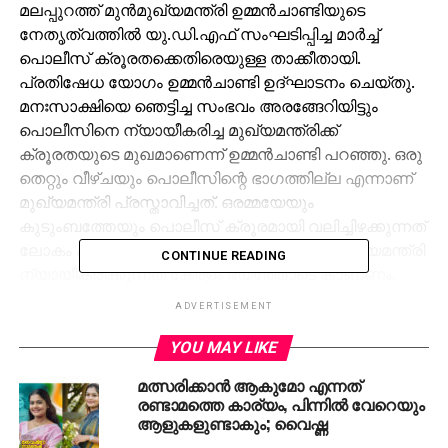
മലപ്പുറത്ത് മുന്‍മുഖ്യമന്ത്രി ഉമ്മന്‍ചാണ്ടിയുടെ
നേതൃത്വത്തില്‍ യു.ഡി.എഫ് സംഘടിപ്പിച്ച മാര്‍ച്ച്
പൊലീസ് ക്രൂരതക്കെതിരെയുള്ള താക്കീതായി.
പ്രതിഷേധ യോഗം ഉമ്മന്‍ചാണ്ടി ഉദ്ഘാടനം ചെയ്തു.
മനഃസാക്ഷിയെ ഞെട്ടിച്ച സംഭവം അരങ്ങേറിയിട്ടും
പൊലീസിനെ ന്യായീകരിച്ച മുഖ്യമന്ത്രിക്ക്
ക്രൂരതയുടെ മുഖമാണെന്ന് ഉമ്മന്‍ചാണ്ടി പറഞ്ഞു. ഒരു
തെറ്റും വീഴ്ചയും പൊലീസിന്റെ ഭാഗത്തില്ല എന്നാണ്
മുഖ്യമന്ത്രി പ്രസ്താവിച്ചത്. ഒരമ്മയേയും
കുടുംബത്തേയും പൊലീസ് ക്രൂരമായി വലിച്ചിഴക്കുന്നത്
ലോകം കണ്ടതാണ്. എന്നിട്ടും അതിനെ ഒരു മുഖ്യമന്ത്രി
CONTINUE READING
ന്യായീകരിക്കുന്നത് കേരളം ഭയത്തോടെ കാണണം.
സ്വന്തം മകന്റെ മരണത്തില്‍ വേദന തിന്നു കഴിയുന്ന
ADVERTISEMENT
ഒരമ്മയാണ് നീതിക്ക് വേണ്ടി കെഞ്ചി പൊലീസിന്റെ
പടിവാതില്‍ കയറിയെത്തയിത്. നീതി
YOU MAY LIKE
നല്‍കിയില്ലെങ്കിലും അല്‍പം കരുണയെങ്കിലും
മത്സരിക്കാന്‍ ആകുമോ എന്നത്
പൊലീസിന് ആവാമായിരുന്നു. കേരളത്തോടും
രണ്ടാമത്തെ കാര്യം, പിന്നില്‍ വേറെയും
കേരളത്തിലെ ജനങ്ങളോടും കാണിക്കുന്ന ഏറ്റവും
ആളുകളുണ്ടാകും; വൈഷ്ണ
വലിയ ക്രൂരതയാണിത്. മലപ്പുറത്തും പൊലീസ്