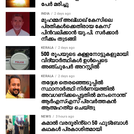
പേര്‍ മരിച്ചു
പെണ്‍മക്കള്‍ക്ക് 50 ലക്ഷം രൂപ വീതം ആകെ ഒരു കോടി
നല്‍കുമെന്ന് അമിത് പറഞ്ഞു. ‘ പഞ്ചാബിലേക്ക്
INDIA
2 days ago
വരാന്‍പോലും 8,000 രൂപ കടം വാങ്ങിയിരുന്നു. അത്
മുഹമ്മദ് അഖ്‌ലാഖ് കേസിലെ
പ്രതികള്‍ക്കെതിരായ കേസ്
ഇപ്പോള്‍ തിരിച്ചടക്കും. കോടിപതിയായെങ്കിലും ഞാന്‍
പിന്‍വലിക്കാന്‍ യു.പി. സര്‍ക്കാര്‍
പഴയപോലെ കച്ചവടം തുടരും. ഭാര്യയുടെ ആഗ്രഹം
നീക്കം തുടങ്ങി
പോലെ സ്ഥലം വാങ്ങി വീട് പണിയും ‘ എന്നതായിരുന്നു
അമിതിന്റെ പ്രതികരണം. സാധാരണ മനുഷ്യന്റെ
KERALA
2 days ago
500 രൂപയുടെ കള്ളനോട്ടുകളുമായി
മനോഹരമായ പങ്കുവെക്കലാണ് ഇപ്പോള്‍ സോഷ്യല്‍
വിദ്യാര്‍ത്ഥികള്‍ ഉള്‍പ്പെടെ
മീഡിയയില്‍ ചര്‍ച്ചയായിരിക്കുന്നത്.
അഞ്ചുപേര്‍ അറസ്റ്റില്‍
KERALA
2 days ago
തദ്ദേശ തെരഞ്ഞെടുപ്പില്‍
സ്ഥാനാര്‍ത്ഥി നിര്‍ണയത്തില്‍
അവഗണിക്കപ്പെട്ടതില്‍ മനംനൊന്ത്
ആര്‍എസ്എസ് പ്രവര്‍ത്തകന്‍
ആത്മഹത്യ ചെയ്തു
NEWS
3 hours ago
കമാൽ വരദൂരിൻ്റെ 50 ഫുട്ബോൾ
കഥകൾ പ്രകാശിതമായി