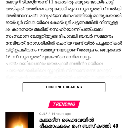
ലോട്ടറി ടിക്കറ്റിനാണ് 11 കോടി രൂപയുടെ ജാക്ക്‌പോട്ട്
അടിച്ചത്. അതിലെ ഒരു കോടി രൂപ സുഹൃത്തിന് നല്‍കി
അമിത് സെഹ്‌റ മനുഷ്യസ്‌നേഹത്തിന്റെ മാതൃകയായി.
ജയ്പൂര്‍ ജില്ലയിലെ കോട്പുടി പട്ടണത്തില്‍ നിന്നുള്ള
38 കാരനായ അമിത് സെഹ്‌റയാണ് പഞ്ചാബ്
സംസ്ഥാന ലോട്ടറിയുടെ ദീപാവലി ബമ്പര്‍ സമ്മാനം
നേടിയത്. റോഡരികില്‍ ചെറിയ വണ്ടിയില്‍ പച്ചക്കറികള്‍
വിറ്റ് ഉപജീവനം നടത്തുന്നയാളാണ് അദ്ദേഹം. ഒക്ടോബര്‍
16-ന് സുഹൃത്ത് മുകേഷ് സെന്നിനൊപ്പം
പഞ്ചാബിലേക്ക് പോയപ്പോള്‍ ബതിന്‍ഡയിലെ
ചായക്കടക്കരികിലെ സ്റ്റാളില്‍ നിന്നാണ് രണ്ട് ലോട്ടറി
ടിക്കറ്റുകള്‍ വാങ്ങിയത്. കയ്യില്‍ പണമില്ലാത്തതിനാല്‍
മുകേഷിനോട് 1000 രൂപ കടം വാങ്ങുകയായിരുന്നു.
CONTINUE READING
ഒക്ടോബര്‍ 31ന് രാത്രി 10 മണിക്ക് മുകേഷിന്റെ ഫോണ്‍
കോളിലൂടെയാണ് 11 കോടിയുടെ ജാക്ക്‌പോട്ട്
അടിച്ചതറിയുന്നത്. രണ്ടാമത്തെ ടിക്കറ്റിനും 1000 രൂപ
TRENDING
സമ്മാനമായി ലഭിച്ചു. ലോട്ടറി അടിച്ച വിവരം
GULF
14 hours ago
അറിഞ്ഞപ്പോള്‍ ആദ്യം ഓര്‍ത്തത് സുഹൃത്ത്
മക്കമദീന ഹൈവേയില്‍
ഭീകരാപകടം: ഉംറ ബസ് കത്തി, 40
മുകേഷിനെയായിരുന്നു. അദ്ദേഹത്തിന്റെ രണ്ട്