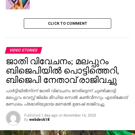
മാധ്യമ പ്രവര്‍ത്തക
DON'T MISS
ജിഹാദി കേന്ദ്രമെന്ന ബ്ലാക്ക് ലേബല്‍:
CLICK TO COMMENT
മാധ്യമങ്ങളുടെ നിലപാടില്‍ ആശങ്ക പ്രകടിപ്പിച്ച്
ബര്‍മിങ്ഹാം മുസ്‌ലിംകള്‍
VIDEO STORIES
ജാതി വിവേചനം; മലപ്പുറം
ബിജെപിയില്‍ പൊട്ടിത്തെറി,
ബിജെപി നേതാവ് രാജിവച്ചു
പാര്‍ട്ടിയില്‍നിന്ന് ജാതി വിവേചനം നേരിട്ടെന്ന് ചൂണ്ടിക്കാട്ടി
മലപ്പുറം വെസ്റ്റ് ജില്ല മീഡിയ സെല്‍ കണ്‍വീനറും എടരിക്കോട്
മണ്ഡലം പ്രഭാരിയുമായ മണമല്‍ ഉദേഷ് രാജിവച്ചു.
Published
1 day ago
on
November 16, 2025
By
webdesk18