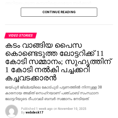
അറിയപ്പെടുന്ന കമ്പനികളുടെയോ സര്‍ക്കാര്‍
ഏജന്‍സികളുടെയോ പേരില്‍ വ്യാജ ജോലി
CONTINUE READING
ലിസ്റ്റിംഗുകള്‍ സൃഷ്ടിക്കപ്പെടുന്നു. ഇരകളോട്
വ്യക്തിഗത വിവരങ്ങള്‍ പങ്കിടാനും, ജോലി
പ്രോസസ്സിംഗ് ഫീസ് എന്ന പേരില്‍ പണം അടയ്ക്കാനും
ആവശ്യപ്പെടുന്നതാണ് സാധാരണ രീതി. ചിലര്‍
VIDEO STORIES
മാല്‍വെയര്‍ ഇന്‍സ്റ്റാള്‍ ചെയ്യാനോ ഡാറ്റ
കടം വാങ്ങിയ പൈസ
മോഷ്ടിക്കാനോ ലക്ഷ്യമിട്ടുള്ള വ്യാജ അഭിമുഖ
കൊണ്ടെടുത്ത ലോട്ടറിക്ക് 11
സോഫ്റ്റ്‌വെയറുകളും അയക്കുന്നു. ഇത്തരം തട്ടിപ്പുകള്‍
വ്യക്തികള്‍ക്കും സ്ഥാപനങ്ങള്‍ക്കും ഗുരുതരമായ
കോടി സമ്മാനം; സുഹൃത്തിന്
ഭീഷണിയാണെന്ന് ഗൂഗിള്‍ മുന്നറിയിപ്പ് നല്‍കി.
1 കോടി നല്‍കി പച്ചക്കറി
നിയമാനുസൃത തൊഴിലുടമകള്‍ ഒരിക്കലും സാമ്പത്തിക
കച്ചവടക്കാരന്‍
വിവരങ്ങളോ പേയ്‌മെന്റെ് ആവശ്യങ്ങളോ
ഉന്നയിക്കില്ലെന്നും ഉപയോക്താക്കള്‍ ഓണ്‍ലൈനില്‍
ജയ്പൂര്‍ ജില്ലയിലെ കോട്പുടി പട്ടണത്തില്‍ നിന്നുള്ള 38
കൂടുതല്‍ ജാഗ്രത പാലിക്കണമെന്നും ഗൂഗിള്‍
കാരനായ അമിത് സെഹ്‌റയാണ് പഞ്ചാബ് സംസ്ഥാന
വ്യക്തമാക്കി.
ലോട്ടറിയുടെ ദീപാവലി ബമ്പര്‍ സമ്മാനം നേടിയത്.
Published
1 week ago
on
November 10, 2025
By
webdesk17