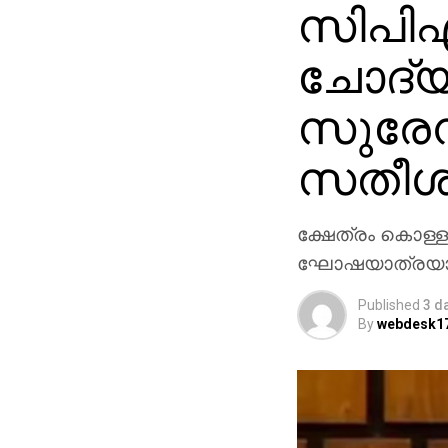
സിപിഎ
ചോദ്യ
സുരേന്
സതീശന
ക്ഷേത്രം കൊള്ള
ഘോഷയാത്രയാണ്
Published
3 d
By
webdesk1