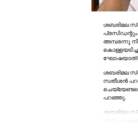
ശബരിമല സ്വ
പ്രസിഡന്റും
അമ്പരന്നു നി
കൊള്ളയടിച്ച
ഘോഷയാത്രയാ
ശബരിമല സ്വ
സതീശന്‍ പറ
ചെയ്യേണ്ടതെ
പറഞ്ഞു.
ശബരിമല സ്വര
മൗനം പാലിക്കു
കുഴപ്പവുമില്
സതീശന്‍ പരി