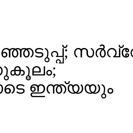
െടുപ്പ്; സര്‍വ്
നുകൂലം;
െ ഇന്ത്യയും