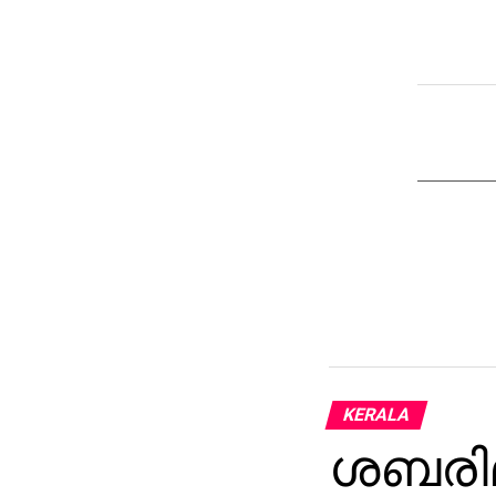
KERALA
ശബരിമ