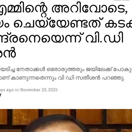
മ്മിന്റെ അറിവോടെ,
ം ചെയ്യേണ്ടത് കടക
ദ്രനെയെന്ന് വി.ഡി
്‍
യടിച്ച നേതാക്കള്‍ ഒരോരുത്തരും ജയിലേക്ക് പോകു
 കാണുന്നതെന്നും വി ഡി സതീശന്‍ പറഞ്ഞു.
ays ago
on
November 20, 2025
7