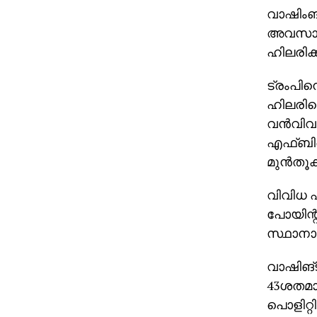
വാഷിംങ്ട
അവസാനഘ
ഹിലരിക്ക
ട്രംപി
ഹിലരിക
വന്‍വിവാ
എഫ്ബിഐ
മുന്‍തൂക്
വിവിധ ഏ
പോയിന്റ
സ്ഥാനാര്
വാഷിങ്ട
43ശതമാന
പൊളിറ്റ