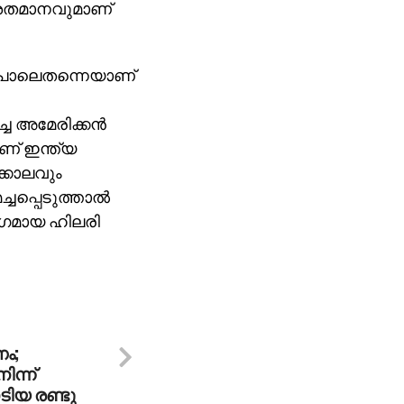
45ശതമാനവുമാണ്
് പോലെതന്നെയാണ്
്ച അമേരിക്കന്‍
ാണ് ഇന്ത്യ
ക്കാലവും
ചപ്പെടുത്താല്‍
രംഗമായ ഹിലരി
ം;
ിന്ന്
ടിയ രണ്ടു