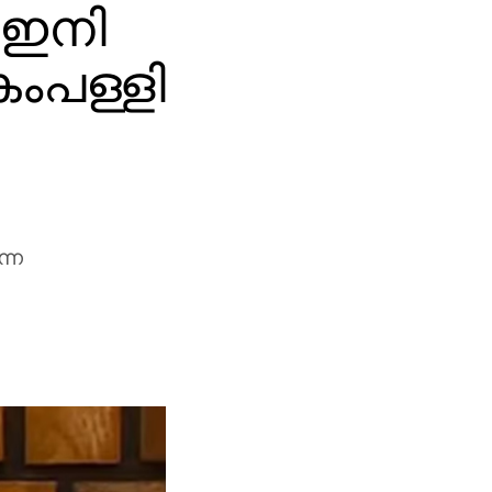
 ഇനി
ംപള്ളി
ന്ന