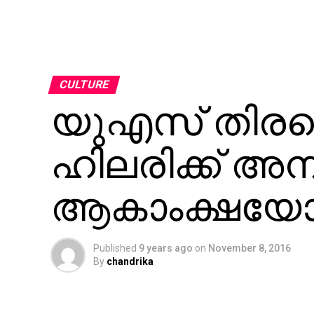
CULTURE
യുഎസ് തിരഞ്ഞ
ഹിലരിക്ക് അ
ആകാംക്ഷയോട
Published
9 years ago
on
November 8, 2016
By
chandrika