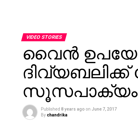
VIDEO STORIES
വൈന്‍ ഉപയോഗ
ദിവ്യബലിക്ക് വ
സൂസപാക്യം 
Published
8 years ago
on
June 7, 2017
By
chandrika