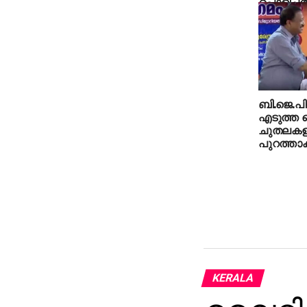
പൊളിച്ചതി
വയസ്സ് വ
ബി.ജെ.പ
എടുത്ത
ചുതലകളില
പുറത്താക്
KERALA