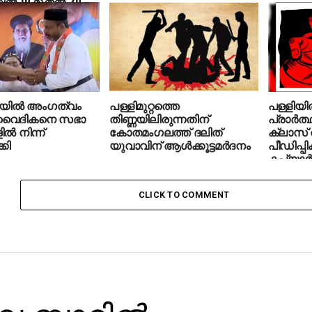
ല്‍ 10 മുതല്‍ 20
രെയുള്ളവര്‍
ിയില്‍ അംഗത്വം
പള്ളിമുറ്റത്തെ
പള്ളിയില
 വൈദികനെ സഭാ
തിണ്ണയിലിരുന്നതിന്
പ്രാര്‍ത
്‍ നിന്ന്
കോതമംഗലത്ത് ദലിത്
ക്ലാസ് 
കി
യുവാവിന് ആള്‍ക്കൂട്ടമര്‍ദനം
പീഡിപ്പിക
കപ്യാര്‍ 
CLICK TO COMMENT