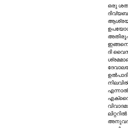
ഒരു ശത
ദിവ്യബല
ആശ്രയിച
ഉപയോഗം
അതിരൂപ
ഇങ്ങനെ
ദി വൈനറ
ശ്രമമാണ
ദേവാലയങ
ഉല്‍പാദി
നിലവില്‍
എന്നാല്‍
എക്‌സൈസ
വിവാദമാ
ലിറ്ററില്
അനുവദ