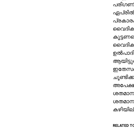
പരിഗണിക്
ഏപ്രില
പ്രകാര
വൈദികര
കൂട്ടണമ
വൈദികരു
ഉല്‍പാദ
ആയിട്ടു
ഇതേസമയ
ചൂണ്ടിക
അപേക്ഷ
ശതമാനമാ
ശതമാനം 
കഴിയില്
RELATED T