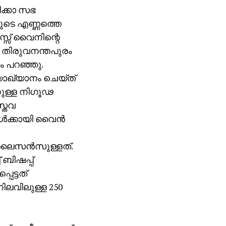
ക്കാ സഭ
രുടെ എണ്ണത്തെ
്സ് വൈനിന്റെ
ം തിരുവനന്തപുരം
 പറഞ്ഞു.
യാഖ്യാനം ചെയ്ത്
ാനുള്ള നിഗൂഢ
സ്തവ
്‍ക്കായി വൈന്‍
ണ് ലൈസന്‍സുള്ളത്.
 ബിഷപ്പ്
െട്ടത്
ിലവിലുള്ള 250