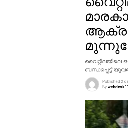
വൈറ്റി
മാരകാ
ആക്രമ
മൂന്നുപ
വൈറ്റിലയിലെ ഒ
ബന്ധപ്പെട്ട് യുവ
Published
2 d
By
webdesk1