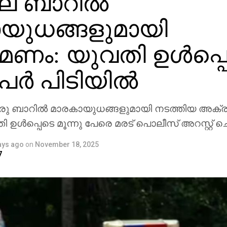
ല ബാറില്‍
യുധങ്ങളുമായി
ണം: യുവതി ഉള്‍പ്പ
േര്‍ പിടിയില്‍
രു ബാറില്‍ മാരകായുധങ്ങളുമായി നടത്തിയ അക്
തി ഉള്‍പ്പെടെ മൂന്നു പേരെ മരട് പൊലീസ് അറസ്റ്റ് ച
ays ago
on
November 18, 2025
7