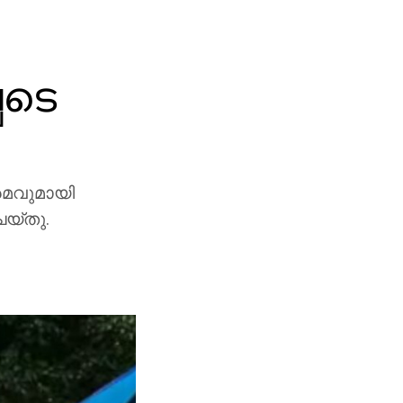
െടെ
രമവുമായി
െയ്തു.