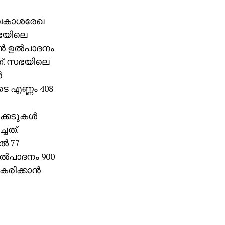
രാവകാശരേഖ
സഭയിലെ
‍ ഉല്‍പാദനം
നത്. സഭയിലെ
‍
ടെ എണ്ണം 408
േടുകള്‍
ചത്.
‍ 77
്‍പാദനം 900
രിക്കാന്‍