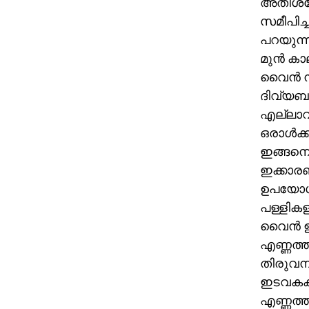
അതിശയോ
സമീപിച്ച
പറയുന്ന
മുന്‍ ക
വൈന്‍ ന
ദിവ്യബല
എല്ലാവര
ഒരാള്‍ക
ഇങ്ങനെ 
ഇക്കാര
ഉപയോഗം
പള്ളികള
വൈന്‍ 
എണ്ണത്ത
തിരുവനന
ഇടവകകള
എണ്ണത്തി