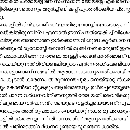
ക്തിപരമായിട്ടാണ് സംസ്ഥാന ജോയിന്റ് എക്‌സൈസ്
ിരിക്കുന്നതെന്നും ആര്‍ച്ച് ബിഷപ്പ് പുറത്തിറക്കിയ പ്രസ
ു.
ാലങ്ങളില്‍ ദിവ്യബലിമധ്യേ തിരുവോസ്തിയോടൊപ്പം വിശ
ല്‍കിയിരുന്നില്ല. എന്നാല്‍ ഇന്ന് പ്രത്യേകിച്ച് വി
ിയുടെ അന്തസത്ത ഉള്‍ക്കൊണ്ട് വിശുദ്ധ കുര്‍ബാന സ
്‍ക്കും തിരുവോസ്തി വൈനില്‍ മുക്കി നല്‍കാറുണ്ട്. ഇത
്ക് പരമാവധി ഒന്നോ രണ്ടോ തുള്ളി വൈന്‍ മാത്രമാണ് നല
ചെയ്യുന്നത് ദിവ്യബലിയുടെ പൂര്‍ണതക്ക് വേണ്ടിയാ
ണങ്ങളാലാണ് സഭയില്‍ ആരാധനക്കാനുപാതികമായി മാ
 കൂടാന്‍ കാരണം. തിരുവനന്തപുരം നെയ്യാറ്റിന്‍
ും കോണ്‍വെന്റുകളും ആശ്രമങ്ങളും ഉള്‍പ്പെടെയുള്ള
ഉല്‍പാദന വര്‍ധനവിന് അനുമതി തേടിയത്. വൈദികര
ിലുണ്ടായ വര്‍ദ്ധനവ് സഭയുടെ വളര്‍ച്ചയെയാണ് സൂചിപ്പ
്തപുരം അതിരൂപതക്കും നെയ്യാറ്റിന്‍കര രൂപതക്കും 
ില്‍ ക്രൈസ്തവ വിശ്വാസത്തിന് ആനുപാതികമായി
ല്‍ പതിന്മടങ്ങ് വര്‍ധനവുണ്ടായിട്ടുണ്ടെന്ന കാര്യം