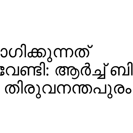
ിക്കുന്നത്
േണ്ടി: ആര്‍ച്ച് 
തിരുവനന്തപുരം