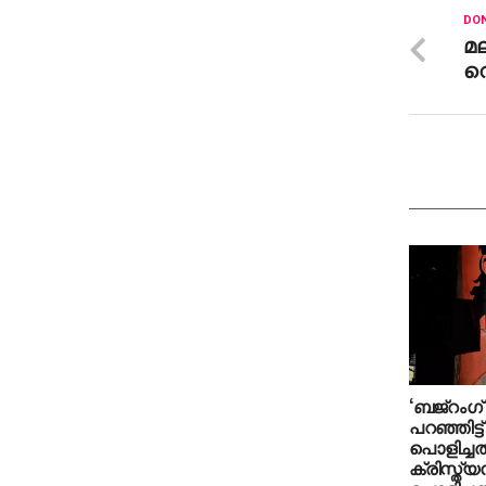
DON
മല
വെ
‘ബജ്‌റംഗ് ദ
പറഞ്ഞിട്ട്
പൊളിച്ചത്
ക്രിസ്ത്യന