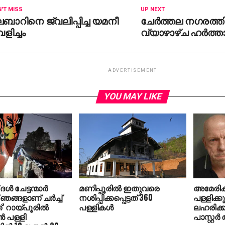
'T MISS
UP NEXT
ബാറിനെ ജ്വലിപ്പിച്ച യമനീ
ചേര്‍ത്തല നഗരത്തി
ളിച്ചം
വ്യാഴാഴ്ച ഹര്‍ത്താ
ADVERTISEMENT
YOU MAY LIKE
ള്‍ ചേട്ടന്മാര്‍
മണിപ്പൂരില്‍ ഇതുവരെ
അമേരിക്
 ഞങ്ങളാണ് ചര്‍ച്ച്
നശിപ്പിക്കപ്പെട്ടത് 360
പള്ളിക്കു
’ റായ്പൂരില്‍
പള്ളികള്‍
ലഹരിക്ക
്‍ പള്ളി
പാസ്റ്റര്‍