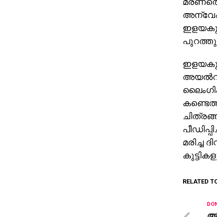
മരണത്ത
അന്വേഷണത
ഇളയകുട്
പുറത്തു
ഇളയകുട്
അയല്‍വാ
ലൈംഗികമ
കണ്ടെത്ത
ചിത്രങ്
പീഡിപ്പി
മരിച്ച ദ
കുട്ടികള
RELATED T
DON
അ