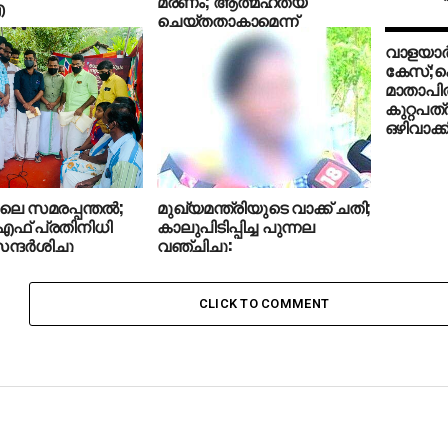
മരണം; ആത്മഹത്യ
ഐ
ചെയ്തതാകാമെന്ന്
സിബിഐ
വാളയാര്
കേസ്;
മാതാപിത
കുറ്റപത്ര
ഒഴിവാക്ക
െ സമരപ്പന്തല്‍;
മുഖ്യമന്ത്രിയുടെ വാക്ക് ചതി;
് പ്രതിനിധി
കാലുപിടിപ്പിച്ച പുന്നല
ദര്‍ശിച്ചു
വഞ്ചിച്ചു:
ആരോപണവുമായി
വാളയാറിലെ അമ്മ
CLICK TO COMMENT