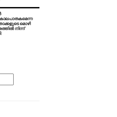
‍
കൊലപാതകമെന്ന
ാക്കളുടെ മൊഴി
ത്തില്‍ നിന്ന്
ി