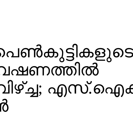
െണ്‍കുട്ടികളുട
േഷണത്തില്‍
ിഴ്ച്ച; എസ്.ഐക്
‍