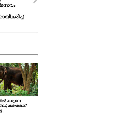
പ്രസവം
യീകരിച്ച്
ല്‍ കാട്ടാന
ം; കര്‍ഷകന്
റു