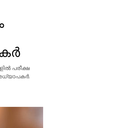
ം
ര്‍
ില്‍ പരീക്ഷ
അധ്യാപകര്‍.