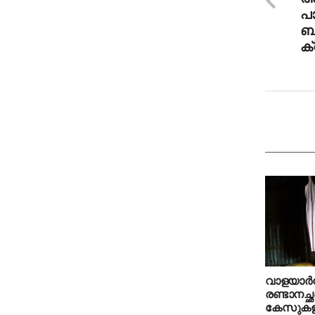
പാ
ബാ
ക്വ
വാളയാര്
രണ്ടാനച്
കേസുകളില്