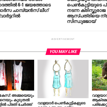
ദത്തില്‍ 6-1 ജയത്തോടെ
പെണ്‍കുട്ടിയുടെ 
ര്‍സ ചാമ്പ്യന്‍സ് ലീഗ്
നടന്ന ക്രിസ്തുരാജ
ാര്‍ട്ടറില്‍
ആസ്പത്രിയെ ന്യാ
സിന്ധുജോയ്
ADVERTISEMENT
YOU MAY LIKE
‍കേസ്: അമ്മയെയും
വാളയാറി
ഛനെയും കൂടുതല്‍
ആക്രമണ
വാളയാര്‍ പെണ്‍കുട്ടികളുടെ
‍ പ്രതി ചേര്‍ത്ത്
പരിക്കേറ്