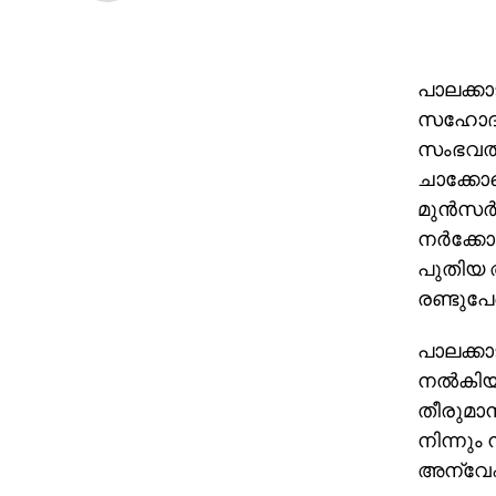
പാലക്കാട
സഹോദരി
സംഭവത്
ചാക്കോ
മുന്‍സര്
നര്‍ക്ക
പുതിയ അ
രണ്ടുപേര
പാലക്കാ
നല്‍കിയ
തീരുമാ
നിന്നും
അന്വേഷണ