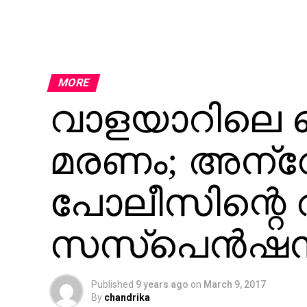
MORE
വാളയാറിലെ പ
മരണം; അന്വ
പോലീസിന്റെ വ
സസ്‌പെന്‍ഷന്
Published
9 years ago
on
March 9, 2017
By
chandrika