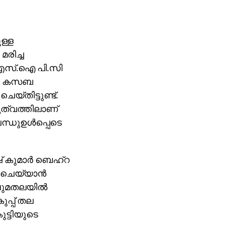
ുള്ള
രിച്ച
 എസ്.ഐ പി.സി
ു. കസബ
ചെയ്തിട്ടുണ്ട്.
ൃത്വത്തിലാണ്
്ധുഉള്‍പ്പെടെ
 കുമാര്‍ ബെഹ്റ
 ചെയ്യാന്‍
ചുമതലയില്‍
ുപ്പ് തല
ട്ടിയുടെ