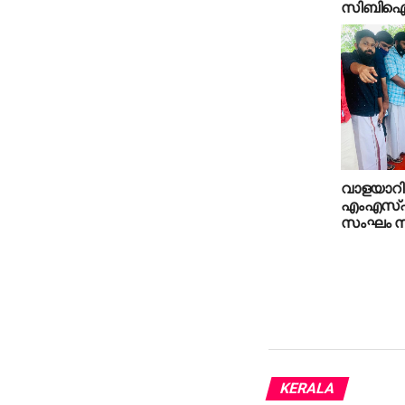
സിബി
വാളയാറില
എംഎസ്എഫ
സംഘം സന്
KERALA