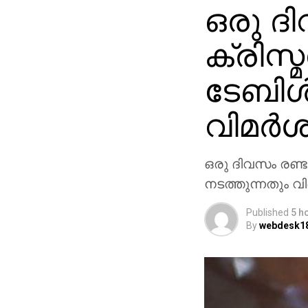
ഒരു ദി
ക്രിസ
ടേബിള്
വിമര്
ഒരു ദിവസം രണ്ടു
നടത്തുന്നതും വി
Published
5 h
By
webdesk1