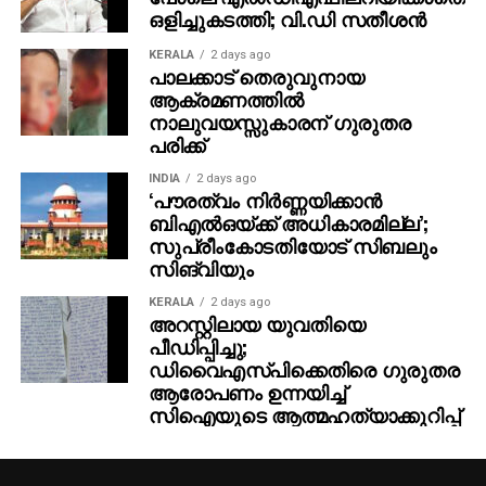
ഒളിച്ചുകടത്തി; വി.ഡി സതീശന്‍
KERALA
2 days ago
പാലക്കാട് തെരുവുനായ
ആക്രമണത്തില്‍
നാലുവയസ്സുകാരന് ഗുരുതര
പരിക്ക്
INDIA
2 days ago
‘പൗരത്വം നിര്‍ണ്ണയിക്കാന്‍
ബിഎല്‍ഒയ്ക്ക് അധികാരമില്ല’;
സുപ്രീംകോടതിയോട് സിബലും
സിങ്‌വിയും
KERALA
2 days ago
അറസ്റ്റിലായ യുവതിയെ
പീഡിപ്പിച്ചു;
ഡിവൈഎസ്പിക്കെതിരെ ഗുരുതര
ആരോപണം ഉന്നയിച്ച്
സിഐയുടെ ആത്മഹത്യാക്കുറിപ്പ്