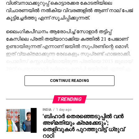
വിശ്വനാഥക്കുറുപ്പ് കൊട്ടാരക്കര കോടതിയിലെ
വിചാരണയില്‍ നല്‍കിയ വിവരങ്ങളില്‍ ആണ് നാല് പേജ്
കൂട്ടിച്ചേര്‍ത്തു എന്ന് സൂചിപ്പിക്കുന്നത്.
ലൈംഗികപീഡനം ആരോപിച്ച് സോളാര്‍ തട്ടിപ്പ്
കേസിലെ പ്രതി തയ്യാറാക്കിയ കത്തില്‍ 21 പേജാണ്
ഉണ്ടായിരുന്നത് എന്നാണ് ജയില്‍ സൂപ്രണ്ടിന്റെ മൊഴി.
ഇത് വ്യക്തമാക്കുന്ന രേഖകളും സൂപ്രണ്ട് ഹാജരാക്കി.
പൊലീസ് കസ്റ്റഡിയിലായിരുന്ന പ്രതിയെ 2013 ജൂലായ്
20ന് പെരുമ്പാവൂര്‍ ഡിവൈഎസ്പി ജയിലില്‍ എത്തിച്ചു.
തുടര്‍ന്ന് നടത്തിയ ദേഹ പരിശോധനയില്‍ 21 പേജുള്ള
CONTINUE READING
കത്ത് കണ്ടെത്തി. അഭിഭാഷകന് നല്‍കാനുള്ളത് എന്ന്
അറിയിച്ചതോടെ കത്ത് അവര്‍ തന്നെ സൂക്ഷിച്ചു. ജൂലായ്
24ന് കാണാനെത്തിയ അഭിഭാഷകന്‍ ഫെനി
TRENDING
ബാലകൃഷ്ണന്‍ എത്തി കത്ത് കൈപ്പറ്റി. ഇക്കാര്യം
INDIA
1 day ago
സൂചിപ്പിക്കുന്ന കൈപ്പറ്റുരസീതും സൂപ്രണ്ട്
‘ബിഹാർ തെരഞ്ഞെടുപ്പിൽ വൻ
കോടതിയില്‍ ഹാജരാക്കി. മുന്‍ മുഖ്യമന്ത്രി
അഴിമതിയും ക്രമക്കേടും’;
ഉമ്മന്‍ചാണ്ടിയെ അപകീര്‍ത്തിപ്പെടുത്താന്‍ നാലുപേജ്
തെളിവുകൾ പുറത്തുവിട്ട് ധ്രുവ്
റാഠി
എഴുതിച്ചേര്‍ത്തെന്ന ആരോപണം ശരിവെക്കുന്നതാണ്