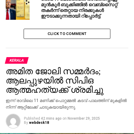
മുന്‍കൂര്‍ ബുക്കിങ്ങില്‍ വെബ്സൈറ്റ്
വോയിസ് ക്ലിപ്പ്, ഡോക്യുമെന്റ്, ടെക്സ്റ്റ് മെസേജ്
തകര്‍ന്ന് തെറ്റായ നിരക്കുകള്‍
തുടങ്ങി വിവിധ രീതിയിലാവും ഇവ രേഖപ്പെടുത്തിയത്.
ഈടാക്കുന്നതായി റിപ്പോര്‍ട്ട്
അതില്‍നിന്നും ആവശ്യമില്ലാത്തതും മറ്റുമായവ
നിങ്ങള്‍ക്ക് നീക്കാവുന്നതാണ്.
CLICK TO COMMENT
RELATED TOPICS:
#SMARTPHONE
MOBILE
WHATSAPP
UP NEXT
സംസ്ഥാനത്ത് ആധുനിക അറവുശാലകള്‍
KERALA
പണിയുമെന്ന് മുഖ്യമന്ത്രി പിണറായി വിജയന്‍
അമിത ജോലി സമ്മര്‍ദം;
DON'T MISS
ആലപ്പുഴയില്‍ സിപിഒ
പെട്രോള്‍ വിലവര്‍ധന: കണ്ണന്താനത്തിനെതിരെ
ആത്മഹത്യക്ക് ശ്രമിച്ചു
പ്രതീകാത്മക പ്രതിഷേധം
ഇന്ന് രാവിലെ 11 മണിക്ക് പൊറ്റമ്മല്‍ കടവ് പാലത്തിന് മുകളില്‍
നിന്ന് ആറ്റിലേക്ക് ചാടുകയായിരുന്നു.
Published
42 mins ago
on
November 29, 2025
By
webdesk18