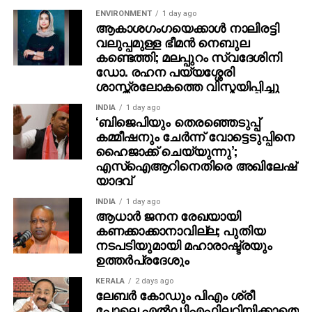
മൊഴി.
ENVIRONMENT
1 day ago
ആകാശഗംഗയെക്കാള്‍ നാലിരട്ടി
അതേസമയം, സോളാര്‍ കമ്മിഷനു മുന്‍പില്‍ പ്രതി
വലുപ്പമുള്ള ഭീമന്‍ നെബുല
കണ്ടെത്തി; മലപ്പുറം സ്വദേശിനി
നല്‍കിയത് 25 പേജുള്ള കത്തായിരുന്നു.
ഡോ. രഹന പയ്യശ്ശേരി
അധികമായുള്ള നാലുപേജ് പിന്നീട് ഗൂഢാലോചന
ശാസ്ത്രലോകത്തെ വിസ്മയിപ്പിച്ചു
നടത്തി എഴുതിച്ചേര്‍ത്തതാണെന്നാരോപിച്ചാണ്
അഭിഭാഷകന്‍ സുധീര്‍ ജേക്കബ് കൊട്ടാരക്കര
INDIA
1 day ago
‘ബിജെപിയും തെരഞ്ഞെടുപ്പ്
കോടതിയില്‍ ഹര്‍ജി നല്‍കിയത്. കേസില്‍ മുഖ്യമന്ത്രി
കമ്മീഷനും ചേർന്ന് വോട്ടെടുപ്പിനെ
ആയിരുന്ന ഉമ്മന്‍ ചാണ്ടിയെ ഉള്‍പ്പെടുത്താന്‍
ഹൈജാക്ക് ചെയ്യുന്നു’;
പ്രതിയുള്‍പ്പെടെ ഗൂഢാലോചന നടത്തിയെന്ന
എസ്ഐആറിനെതിരെ അഖിലേഷ്
നിലയിലേക്കാണ് കാര്യങ്ങള്‍ വ്യക്തമാകുന്നത്.
യാദവ്
INDIA
1 day ago
ആധാർ ജനന രേഖയായി
കണക്കാക്കാനാവില്ല; പുതിയ
നടപടിയുമായി മഹാരാഷ്ട്രയും
ഉത്തർപ്രദേശും
KERALA
2 days ago
ലേബര്‍ കോഡും പിഎം ശ്രീ
പോലെ എല്‍ഡിഎഫിലറിയിക്കാതെ