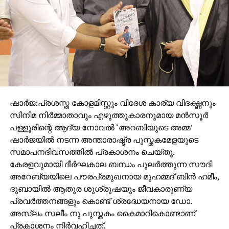
ഷാർജ:പ്രശസ്ത കോളമിസ്റ്റും വിദേശ കാര്യ വിദഗ്ദ്ധനും
സിനിമ നിർമ്മാതാവും എഴുത്തുകാരനുമായ മൻസൂർ
പള്ളൂരിന്റെ ആദ്യ നോവൽ ‘അറബിയുടെ അമ്മ’
ഷാർജയിൽ നടന്ന അന്താരാഷ്ട്ര പുസ്തകമേളയുടെ
സമാപനദിവസത്തിൽ പ്രകാശനം ചെയ്തു.
കേരളവുമായി ദീർഘകാല ബന്ധം പുലർത്തുന്ന സൗദി
അറേബ്യയിലെ പൗരപ്രമുഖനായ മുഹമ്മദ് ബിൻ ഹമീം,
ദുബായിൽ ആതുര ശുശ്രൂഷയും ജീവകാരുണ്യ
പ്രവർത്തനങ്ങളും കൊണ്ട് ശ്രദ്ധേയനായ ഡോ.
അസ്ലം സലീം നു പുസ്തകം കൈമാറികൊണ്ടാണ്
പ്രകാശനം നിർവഹിച്ചത്.