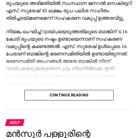
രൂപയുടെ അഴിമതിയില്‍ സംസ്ഥാന ജനറല്‍ സെക്രട്ടറി
എസ്. സുരേഷ് 43 ലക്ഷം രൂപ പലിശ സഹിതം
തിരിച്ചടയ്ക്കണമെന്ന് സഹകരണ വകുപ്പ് ഉത്തരവിട്ടു.
നിയമം ലംഘിച്ച് വായ്പയെടുത്തതിലൂടെ ബാങ്കിന് 4.16
കോടി രൂപയുടെ നഷ്ടം ഉണ്ടായെന്നാണ് സഹകരണ
വകുപ്പിന്റെ കണ്ടെത്തല്‍. എസ്. സുരേഷ് ഉള്‍പ്പെടെ 16
പേരാണ് ബാങ്കിന്റെ ഭരണസമിതിയില്‍ ഉണ്ടായിരുന്നത്.
ഭരണസമിതി അംഗങ്ങള്‍ അതേ ബാങ്കില്‍ നിന്ന്
വായ്പയെടുക്കരുതെന്ന ചട്ടം നിലനില്‍ക്കെ, ഇത്
ലംഘിച്ച് വായ്പയെടുത്തതിലൂടെ ബാങ്കിനുണ്ടായ
നഷ്ടത്തിന്റെ പേരിലാണ് നടപടി.
CONTINUE READING
ഭരണസമിതി അംഗങ്ങളായ 16 പേരും പണം
തിരിച്ചടയ്ക്കാനാണ് നിര്‍ദേശം. ബാങ്ക് പ്രസിഡന്റും
ആര്‍.എസ്.എസ് മുന്‍ വിഭാഗ് ശാരീരിക പ്രമുഖുമായ ജി.
പത്മകുമാര്‍ 46 ലക്ഷം രൂപ തിരിച്ചടയ്ക്കണം. 16 അംഗ
GULF
ഭരണസമിതിയില്‍ ഏഴ് പേര്‍ 46 ലക്ഷം രൂപ വീതവും,
മൻസൂർ പള്ളൂരിന്റെ
ബാക്കിയുള്ള ഒമ്പത് പേര്‍ 16 ലക്ഷം രൂപ വീതവും പലിശ