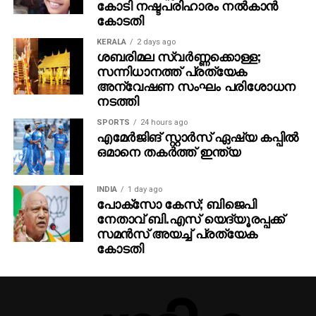
കോടി നഷ്ടപരിഹാരം നല്‍കാന്‍
കോടതി
KERALA
2 days ago
ശബരിമല സ്വര്‍ണ്ണക്കൊള്ള;
സന്നിധാനത്ത് പ്രത്യേക
അന്വേഷണ സംഘം പരിശോധന
നടത്തി
SPORTS
24 hours ago
എമേര്‍ജിങ് സ്റ്റാര്‍സ് ഏഷ്യ കപ്പില്‍
ഒമാനെ തകര്‍ത്ത് ഇന്ത്യ
INDIA
1 day ago
പോക്‌സോ കേസ്; ബിജെപി
നേതാവ് ബി.എസ് യെദ്യൂരപ്പക്ക്
സമന്‍സ് അയച്ച് പ്രത്യേക
കോടതി