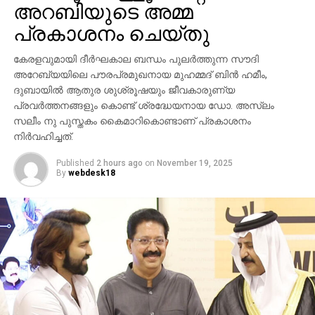
സഹിതം തിരിച്ചടയ്ക്കണമെന്നാണ് ഉത്തരവില്‍
അറബിയുടെ അമ്മ
പറയുന്നത്.ബിജെപി സംസ്ഥാന ജനറല്‍ സെക്രട്ടറി
പ്രകാശനം ചെയ്തു
എസ്.സുരേഷ് 43 ലക്ഷം
കേരളവുമായി ദീർഘകാല ബന്ധം പുലർത്തുന്ന സൗദി
അറേബ്യയിലെ പൗരപ്രമുഖനായ മുഹമ്മദ് ബിൻ ഹമീം,
ദുബായിൽ ആതുര ശുശ്രൂഷയും ജീവകാരുണ്യ
പ്രവർത്തനങ്ങളും കൊണ്ട് ശ്രദ്ധേയനായ ഡോ. അസ്ലം
സലീം നു പുസ്തകം കൈമാറികൊണ്ടാണ് പ്രകാശനം
നിർവഹിച്ചത്.
Published
2 hours ago
on
November 19, 2025
By
webdesk18