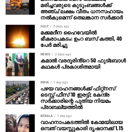
കുടുംബാംഗങ്ങളും വോട്ട് ചേര്‍ത്തു എന്നായിരുന്നു
മരിച്ചവരുടെ കുടുംബങ്ങള്‍ക്ക്
പരാതി. മുട്ടടയിലെ സ്ഥിരതാമസക്കാരിയായ വൈഷ്ണയെ
അഞ്ച് ലക്ഷം വീതം ധനസഹായം
സ്ഥിരതാമസക്കാരിയല്ലെന്ന പരാതിയുടെ
നല്‍കുമെന്ന് തെലങ്കാന സര്‍ക്കാര്‍
അടിസ്ഥാനത്തിലാണ് വോട്ടര്‍പട്ടികയില്‍ നിന്ന് കമ്മീഷന്‍
GULF
3 days ago
ഒഴിവാക്കിയത്.
മക്കമദീന ഹൈവേയില്‍
ഭീകരാപകടം: ഉംറ ബസ് കത്തി, 40
എന്നാല്‍, വോട്ടര്‍ പട്ടികയില്‍ നിന്ന് ഒഴിവാക്കിയത്
പേര്‍ മരിച്ചു
അനീതിയാണെന്നും രാഷ്ട്രീയകാരണങ്ങളാല്‍
NEWS
2 days ago
ഒഴിവാക്കുകയല്ല വേണ്ടതെന്നും ഹൈക്കോടതി
കമാൽ വരദൂരിൻ്റെ 50 ഫുട്ബോൾ
വിമര്‍ശിച്ചു. വോട്ടര്‍ പട്ടികയില്‍ ഉള്‍പ്പെടുത്താനുള്ള
കഥകൾ പ്രകാശിതമായി
നടപടിയെടുക്കണം. മത്സരിക്കാന്‍ ഇറങ്ങിയ ഒരാളെ
രാഷ്ട്രീയ കാരണത്താല്‍ ഒഴിവാക്കുകയല്ല വേണ്ടത്. 24
INDIA
1 day ago
വയസുള്ള പെണ്‍കുട്ടിക്ക് സാങ്കേതിക കാരണം പറഞ്ഞ്
പഴയ വാഹനങ്ങള്‍ക്ക് ഫിറ്റ്‌നസ്
തെരഞ്ഞെടുപ്പ് മത്സരിക്കാനുള്ള സാധ്യത
ടെസ്റ്റ് ഫീസ് 10 ഇരട്ടി; കേന്ദ്ര
ഇല്ലാതാക്കരുതെന്നും കോടതി പറഞ്ഞിരുന്നു.
സര്‍ക്കാരിന്റെ പുതിയ നിയമം
പ്രാബല്യത്തില്‍
KERALA
1 day ago
വാഹനാപകടത്തില്‍ കോമയിലായ
ഒമ്പത് വയസ്സുകാരി ദൃഷാനക്ക് 1.15