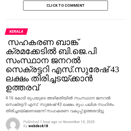
CLICK TO COMMENT
KERALA
സഹകരണ ബാങ്ക്
ക്രമക്കേടില്‍ ബി.ജെ.പി
സംസ്ഥാന ജനറല്‍
സെക്രട്ടറി എസ്.സുരേഷ് 43
ലക്ഷം തിരിച്ചടയ്ക്കാന്‍
ഉത്തരവ്
4.16 കോടി രൂപയുടെ അഴിമതിയില്‍ സംസ്ഥാന ജനറല്‍
സെക്രട്ടറി എസ്. സുരേഷ് 43 ലക്ഷം രൂപ പലിശ സഹിതം
തിരിച്ചടയ്ക്കണമെന്ന് സഹകരണ വകുപ്പ് ഉത്തരവിട്ടു.
Published
1 hour ago
on
November 19, 2025
By
webdesk18