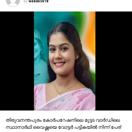
By
webdesk18
, ഇന്ത്യയിലെ ആദ്യ ai സിനിമയുടെ നിർമ്മാതാവ്
കൂടിയായ മൻസൂർ പള്ളൂരിന്റെ ആദ്യ നോവലാണ്
അറബിയുടെ അമ്മ. അറബ് കുടുംബവുമായുള്ള
ലക്ഷ്മിയെന്ന മലയാളിയുടെ സ്നേഹബന്ധവും മാതൃ
സ്നേഹവും വൈകാരികമായി അവതരിപ്പിക്കുന്ന
നോവലാണ് അറബിയുടെ അമ്മ. പേപ്പർ പബ്ലിക്കയാണ്
പുസ്തകത്തിന്റെ പ്രസാധകർ. മൻസൂർ പള്ളൂരുമായുള്ള
സൗഹൃദത്തിന്റെ കണ്ണികളായ യു എ യിലുള്ള നിരവധി
പേരാണ് ചടങ്ങിൽ പങ്കെടുത്തത്.
ഒമാനിൽ നിന്നുള്ള സിദ്ധീഖ് ഹസ്സൻ, പുന്നക്കൻ മുഹമ്മദ്
അലി, പ്രതാപൻ തായാട്ട്, അഡ്വ. ഹബീബ് ഖാൻ, പി.
ആർ. പ്രകാശ്, അഡ്വ. ആർ. ഷഹന, അബ്ദു ശിവപുരം
എന്നിവർ ആശംസകൾ അറിയിച്ചു. നാസർ ബേപ്പൂർ
ചടങ്ങ് നിയന്ത്രിച്ചു
തിരുവനന്തപുരം കോര്‍പറേഷനിലെ മുട്ടട വാര്‍ഡിലെ
സ്ഥാനാര്‍ഥി വൈഷ്ണയെ വോട്ടര്‍ പട്ടികയില്‍ നിന്ന് പേര്