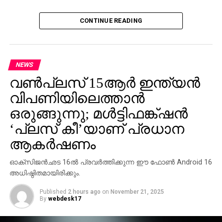
CONTINUE READING
NEWS
വണ്‍പ്ലസ് 15ആര്‍ ഇന്ത്യന്‍
വിപണിയിലെത്താന്‍
ഒരുങ്ങുന്നു; മള്‍ട്ടിഫങ്ക്ഷന്‍
‘പ്ലസ് കീ’യാണ് പ്രധാന
ആകര്‍ഷണം
ഓക്‌സിജന്‍ഛട 16ല്‍ പ്രവര്‍ത്തിക്കുന്ന ഈ ഫോണ്‍ Android 16
അധിഷ്ഠിതമായിരിക്കും.
Published
2 hours ago
on
November 21, 2025
By
webdesk17