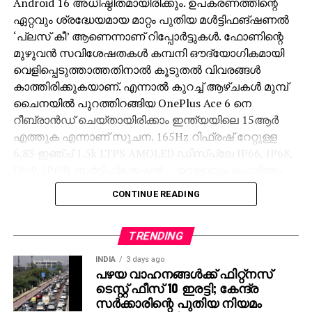
Android 16 അധിഷ്ഠിതമായിരിക്കും. ഉപകരണത്തിന്റെ
ഏറ്റവും ശ്രദ്ധേയമായ മാറ്റം പുതിയ മള്‍ട്ടിഫങ്ഷണല്‍
‘പ്ലസ് കീ’ ആണെന്നാണ് റിപ്പോര്‍ട്ടുകള്‍. ഫോണിന്റെ
മുഴുവന്‍ സവിശേഷതകള്‍ കമ്പനി ഔദ്യോഗികമായി
വെളിപ്പെടുത്താത്തതിനാല്‍ കൂടുതല്‍ വിവരങ്ങള്‍
കാത്തിരിക്കുകയാണ്. എന്നാല്‍ കുറച്ച് ആഴ്ചകള്‍ മുമ്പ്
ചൈനയില്‍ പുറത്തിറങ്ങിയ OnePlus Ace 6 നെ
റീബ്രാന്‍ഡ് ചെയ്തായിരിക്കാം ഇന്ത്യയിലെ 15ആര്‍
എത്തുക എന്നാണ് സൂചന. 165Hz റിഫ്രഷ് റേറ്റുള്ള
6.83 ഇഞ്ച് 1.5k LTPS AMOLED ഡിസ്‌പ്ലേ IP66, IP68,
IP69, IP69k സര്‍ട്ടിഫിക്കേഷന്‍ — വെള്ളവും പൊടിയും
കൂടുതല്‍ പ്രതിരോധിക്കാന്‍ 50MP OIS പ്രൈമറി
CONTINUE READING
ക്യാമറ + 8MP അള്‍ട്രാവൈഡ് 16MP ഫ്രണ്ട്്
ക്യാമറ സെല്‍ഫികള്‍ക്കും വീഡിയോ കോളുകള്‍ക്കും
7,800mAh ബാറ്ററി + 120W വയര്‍ഡ് ഫാസ്റ്റ് ചാര്‍ജിംഗ്
TRENDING
എന്നിവയാണ് Ace 6 ന്റെ സവിശേഷതകള്‍ R സീരീസില്‍
INDIA
3 days ago
പരമ്പരാഗതമായി വയര്‍ലെസ് ചാര്‍ജിംഗ് പിന്തുണ
പഴയ വാഹനങ്ങള്‍ക്ക് ഫിറ്റ്‌നസ്
ടെസ്റ്റ് ഫീസ് 10 ഇരട്ടി; കേന്ദ്ര
ഇല്ലാത്ത നയം വണ്‍പ്ലസ് തുടരാനാണ് സാധ്യത.
സര്‍ക്കാരിന്റെ പുതിയ നിയമം
ഉപകരണത്തെ കോംപറ്റിറ്റീവ് ബ്ലാക്ക്, ഫ്‌ളാഷ് വൈറ്റ്,