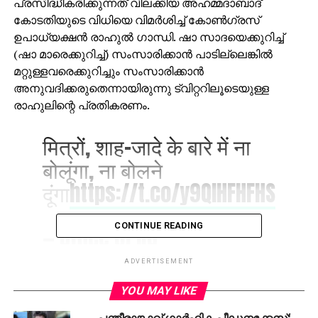
പ്രസിദ്ധീകരിക്കുന്നത് വിലക്കിയ അഹമ്മദാബാദ്
കോടതിയുടെ വിധിയെ വിമര്‍ശിച്ച് കോണ്‍ഗ്രസ്
ഉപാധ്യക്ഷന്‍ രാഹുല്‍ ഗാന്ധി. ഷാ സാദയെക്കുറിച്ച്
(ഷാ മാരെക്കുറിച്ച്) സംസാരിക്കാന്‍ പാടില്ലെങ്കില്‍
മറ്റുള്ളവരെക്കുറിച്ചും സംസാരിക്കാന്‍
അനുവദിക്കരുതെന്നായിരുന്നു ട്വിറ്ററിലൂടെയുള്ള
രാഹുലിന്റെ പ്രതികരണം.
मित्रों, शाह-जादे के बारे में ना
बोलूंगा, ना बोलने
दूंगा
https://t.co/y9QlHFHFHS
CONTINUE READING
— Office of RG
(@OfficeOfRG)
October 20,
ADVERTISEMENT
2017
YOU MAY LIKE
പന്തീരാങ്കാവ് ഗാര്‍ഹിക പീഡനക്കേസ്;