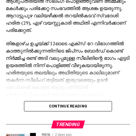
ആശുപത്രിയില്‍ സീലിംഗ് പൊളിഞ്ഞുവീണ് അമ്മക്കും
വന്നിരുന്നത്. ഭര്‍ത്താവിന്റെ വരുമാനമാണ് ജീവിതത്തിന്റെ
മകള്‍ക്കും പരിക്കേറ്റ സംഭവത്തില്‍ ആശങ്ക ഉയരുന്നു.
അടിസ്ഥാനമായതെന്നും ഇപ്പോഴുണ്ടായ നഷ്ടം അതീവ
ആറാട്ടുപുഴ വലിയഴീക്കല്‍ തറയില്‍കടവ് സ്വദേശി
ഗുരുതരമാണെന്നും ഭാര്യയും ബന്ധുക്കളും പറയുന്നു.
ഹരിത (29), ഏഴ് വയസ്സുകാരി അഥിതി എന്നിവര്‍ക്കാണ്
പരിക്കേറ്റത്.
തിങ്കളാഴ്ച ഉച്ചയ്ക്ക് 12ഓടെ എക്‌സ്-റേ വിഭാഗത്തില്‍
കാത്തുനില്‍ക്കുന്നതിനിടെ ജിപ്‌സം ബോര്‍ഡ് കൊണ്ട്
നിര്‍മ്മിച്ച രണ്ട് അടി വലുപ്പമുള്ള സീലിങിന്റെ ഭാഗം എട്ടടി
ഉയരത്തില്‍ നിന്ന് പൊളിഞ്ഞ് വീഴുകയായിരുന്നു.
ഹരിതയുടെ തലയിലും അഥിതിയുടെ കാലിലുമാണ്
തകര്‍ന്ന സീലിംഗ് തട്ടിയത്. ഇരുവരെയും ഉടന്‍
മെഡിക്കല്‍ കോളജ് ആശുപത്രിയില്‍
പ്രവേശിപ്പിച്ചപ്പോള്‍ തലക്ക് ക്ഷതവും കാലിന്
പരിക്കുമാണ് കണ്ടെത്തിയത്. നിലവില്‍ ഇവര്‍
CONTINUE READING
നിരീക്ഷണത്തിലാണ്.
2019-ല്‍ മാത്രം ആദ്യ നില നിര്‍മ്മിച്ചു പൂര്‍ത്തിയാക്കിയ
TRENDING
ഈ കെട്ടിടം ഇന്ത്യന്‍ ഡെന്റല്‍ കൗണ്‍സില്‍
INDIA
2 days ago