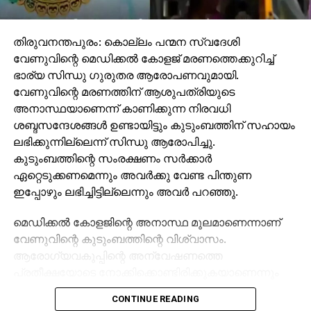
പകര്‍ത്തി. ഇതിലെ വ്യത്യസ്തമായ ഫ്രെയിമുകളാണ്
സന്തോഷിനെ ശ്രദ്ധേയനാക്കിയത്. ഹിന്ദുസ്ഥാന്‍
ടൈംസ് ഉള്‍പ്പെടെ നിരവധി മാധ്യമ സ്ഥാപനങ്ങളിലും
തിരുവനന്തപുരം: കൊല്ലം പന്മന സ്വദേശി
ന്യൂസ് ഏജന്‍സികളിലും ഫ്രീലാന്‍സറായി.
വേണുവിന്റെ മെഡിക്കല്‍ കോളജ് മരണത്തെക്കുറിച്ച്
പത്തനംതിട്ട ജില്ലയിലെ കവിയൂര്‍ സ്വദേശിയായ
ഭാര്യ സിന്ധു ഗുരുതര ആരോപണവുമായി.
സന്തോഷിന് നിരവധി പുരസ്‌കാരങ്ങളും ലഭിച്ചിട്ടുണ്ട്.
വേണുവിന്റെ മരണത്തിന് ആശുപത്രിയുടെ
സര്‍ക്കാരിന്റെ വിവിധ പ്രോജക്ടുകളുടെ
അനാസ്ഥയാണെന്ന് കാണിക്കുന്ന നിരവധി
ഡോക്യൂമെന്‍േഷന്‍ മേഖലയിലാണ് സന്തോഷ്
ശബ്ദസന്ദേശങ്ങള്‍ ഉണ്ടായിട്ടും കുടുംബത്തിന് സഹായം
നിലവില്‍ പ്രവര്‍ത്തിക്കുന്നത്.
ലഭിക്കുന്നില്ലെന്ന് സിന്ധു ആരോപിച്ചു.
കുടുംബത്തിന്റെ സംരക്ഷണം സര്‍ക്കാര്‍
ഏറ്റെടുക്കണമെന്നും അവര്‍ക്കു വേണ്ട പിന്തുണ
ഇപ്പോഴും ലഭിച്ചിട്ടില്ലെന്നും അവര്‍ പറഞ്ഞു.
മെഡിക്കല്‍ കോളജിന്റെ അനാസ്ഥ മൂലമാണെന്നാണ്
വേണുവിന്റെ കുടുംബത്തിന്റെ വിശ്വാസം.
ആരോഗ്യവകുപ്പിന്റെ അന്വേഷണത്തെ
പ്രതീക്ഷയോടെ നോക്കിക്കൊണ്ടിരിക്കുകയാണെന്നും
സിന്ധു കൂട്ടിച്ചേര്‍ത്തു.
CONTINUE READING