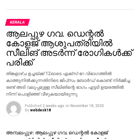
വേണു മരണപ്പെട്ട സംഭവത്തില്‍ ആരോഗ്യവകുപ്പ്
രൂപീകരിച്ച അന്വേഷണസംഘം ഇന്ന് കൊല്ലം
പന്മനയിലെ വീട്ടിലെത്തി കുടുംബത്തിന്റെ
KERALA
മൊഴിയെടുക്കും. മരണാനന്തര ചടങ്ങുകള്‍
ആലപ്പുഴ ഗവ. ഡെന്റല്‍
നടക്കുന്നതിനാല്‍ തിരുവനന്തപുരത്ത് മൊഴിയെടുക്കാന്‍
സാധിക്കില്ലെന്ന് കുടുംബം അറിയിച്ചതിനെ
കോളജ് ആശുപത്രിയില്‍
തുടര്‍ന്നാണ് സംഘം വീട്ടിലെത്തുന്നത്. ഉച്ചയ്ക്ക് 12
സീലിങ് അടര്‍ന്ന് രോഗികള്‍ക്ക്
മണിയോടെ സംഘം എത്തുമെന്നാണ് വിവരം.
പരിക്ക്
ഈ മാസം 5-നാണ് തിരുവനന്തപുരത്തെ മെഡിക്കല്‍
തിങ്കളാഴ്ച ഉച്ചയ്ക്ക് 12ഓടെ എക്‌സ്-റേ വിഭാഗത്തില്‍
കോളജ് ആശുപത്രിയില്‍ ചികിത്സാപിഴവ്
കാത്തുനില്‍ക്കുന്നതിനിടെ ജിപ്‌സം ബോര്‍ഡ് കൊണ്ട് നിര്‍മ്മിച്ച
ആരോപണത്തിനിടെ വേണു മരിച്ചത്. ഒന്നിലധികം
രണ്ട് അടി വലുപ്പമുള്ള സീലിങിന്റെ ഭാഗം എട്ടടി ഉയരത്തില്‍
ദിവസങ്ങളോളം വേണ്ടത്ര ചികിത്സ നല്‍കിയില്ലെന്നും,
നിന്ന് പൊളിഞ്ഞ് വീഴുകയായിരുന്നു.
അവസാനം നിമിഷം മാത്രമാണ് ഐസിയുവിലേക്ക്
മാറ്റിയത് എന്നും കുടുംബം ആരോപിക്കുന്നു. ഇതാണ്
Published
2 weeks ago
on
November 18, 2025
By
webdesk18
വേണുവിന്റെ ആരോഗ്യനില വഷളാകാനും
മരണത്തിലേക്കും നയിച്ചതെന്ന് കുടുംബം പറയുന്നു.
അമ്പലപ്പുഴ: ആലപ്പുഴ ഗവ. ഡെന്റല്‍ കോളജ്
ഓട്ടോ ഓടിച്ചാണ് വേണു കുടുംബം പോഷിച്ച്