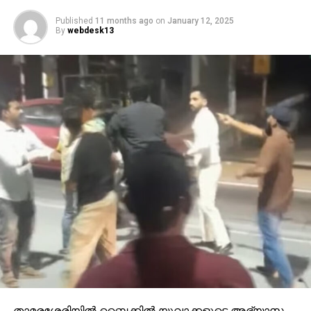
Published
11 months ago
on
January 12, 2025
By
webdesk13
താമരശേരിയിൽ ബൈക്കിൽ യുവാക്കളുടെ അഭ്യാസ