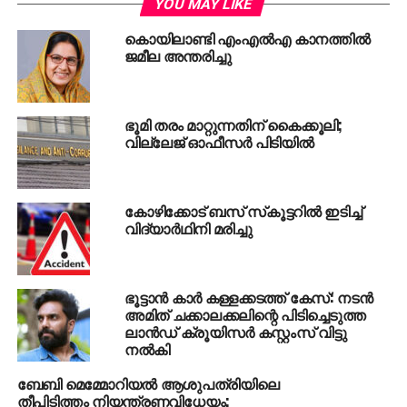
YOU MAY LIKE
RELATED TOPICS:
CAR
CRIME
KANNUR KOZHIKODE
KOZHIKODE
കൊയിലാണ്ടി എംഎല്‍എ കാനത്തില്‍
ജമീല അന്തരിച്ചു
UP NEXT
സൂപ്പര്‍ സ്റ്റാര്‍ രജനികാന്തിന്റെ ‘ബാഷ’ റീ റിലീസിന്‌
DON'T MISS
പത്തനംതിട്ട പോക്സോ കേസ്; മൂന്ന് പ്രതികൾ
ഭൂമി തരം മാറ്റുന്നതിന് കൈക്കൂലി;
കൂടി കസ്റ്റഡിയിൽ
വില്ലേജ് ഓഫീസര്‍ പിടിയില്‍
കോഴിക്കോട് ബസ് സ്‌കൂട്ടറില്‍ ഇടിച്ച്
വിദ്യാര്‍ഥിനി മരിച്ചു
ഭൂട്ടാന്‍ കാര്‍ കള്ളക്കടത്ത് കേസ്: നടന്‍
അമിത് ചക്കാലക്കലിന്റെ പിടിച്ചെടുത്ത
ലാന്‍ഡ് ക്രൂയിസര്‍ കസ്റ്റംസ് വിട്ടു
നല്‍കി
ബേബി മെമ്മോറിയല്‍ ആശുപത്രിയിലെ
തീപിടിത്തം നിയന്ത്രണവിധേയം;