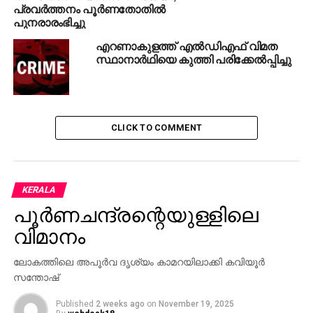
പ്രവര്‍ത്തനം പൂര്‍ണതോതില്‍
പുനരാരംഭിച്ചു
എറണാകുളത്ത്‌ എൽഡിഎഫ് വിമത
സ്ഥാനാർഥിയെ കുത്തി പരിക്കേൽപ്പിച്ചു
CLICK TO COMMENT
KERALA
പൂര്‍ണചന്ദ്രന്റെയുള്ളിലെ
വിമാനം
ലോകത്തിലെ അപൂര്‍വ ദൃശ്യം കാമറയിലാക്കി കവിയൂര്‍
സന്തോഷ്
Published
2 weeks ago
on
November 19, 2025