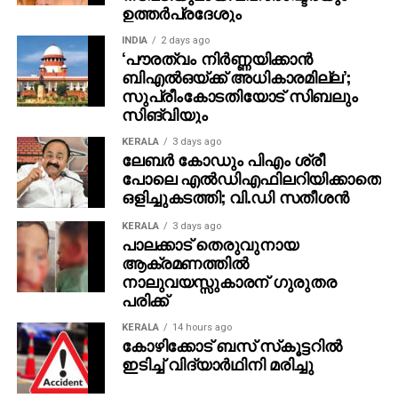
ഉത്തർപ്രദേശും
കെട്ടിടത്തിന്റെ കേടുപാടുകള്‍, തകര്‍ന്ന ചില്ലുകളും
പൈപ്പുകളും സീലിങ്ങുകളും എന്നിവ കാരണം കെട്ടിടം
INDIA
2 days ago
‘പൗരത്വം നിര്‍ണ്ണയിക്കാന്‍
വര്‍ഷങ്ങളോളം ‘കാടുകയറി’ കിടക്കുകയായിരുന്നു.
ബിഎല്‍ഒയ്ക്ക് അധികാരമില്ല’;
സുപ്രീംകോടതിയോട് സിബലും
3.85 കോടി രൂപ ചെലവഴിച്ച് മൂന്ന് നിലകളായി നിര്‍മ്മിച്ച
സിങ്‌വിയും
കെട്ടിടത്തില്‍ നാല് ക്ലാസ് മുറി, ഒപി, 500 പേര്‍ക്ക്
ഇരിക്കാവുന്ന ഓഡിറ്റോറിയം, ലൈബ്രറി, ക്ലിനിക്കുകള്‍
KERALA
3 days ago
ലേബര്‍ കോഡും പിഎം ശ്രീ
തുടങ്ങിയ സൗകര്യങ്ങള്‍ ഒരുക്കിയിട്ടുണ്ടെങ്കിലും
പോലെ എല്‍ഡിഎഫിലറിയിക്കാതെ
ഇന്‍ടീരിയര്‍ നിര്‍മാണ ഗുണനിലവാരത്തിലെ പിഴവുകള്‍
ഒളിച്ചുകടത്തി; വി.ഡി സതീശന്‍
അപകട സാധ്യത വര്‍ധിപ്പിക്കുകയാണെന്നതാണ്
വിദഗ്ധരുടെ മുന്നറിയിപ്പ്.
KERALA
3 days ago
പാലക്കാട് തെരുവുനായ
ആക്രമണത്തില്‍
ഇതുപോലുള്ള നിര്‍മാണ പിഴവുകള്‍ തുടരുന്നിടത്ത്,
നാലുവയസ്സുകാരന് ഗുരുതര
ചികിത്സ തേടുന്നത് തന്നെ ജീവന്‍
പരിക്ക്
പണയംവെക്കലാണെന്ന് അമ്പലപ്പുഴയിലെ നാട്ടുകാരും
KERALA
14 hours ago
രോഗികളും പറയുന്നു.
കോഴിക്കോട് ബസ് സ്‌കൂട്ടറില്‍
ഇടിച്ച് വിദ്യാര്‍ഥിനി മരിച്ചു