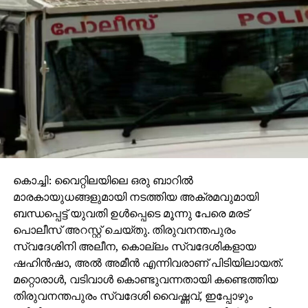
കുറയുന്നത് നല്ലകാര്യം. പക്ഷെ, ഈ നേതാക്കള്‍
അറിഞ്ഞോ സംരക്ഷിക്കുമെന്ന
ബോധ്യമുള്ളതുകൊണ്ടോ ആണ് കേരളം
ചോരക്കളമാവുന്നതെന്നാണ് അതിലെ ദുസ്സൂചന.
പൊലീസ് കാവിയു ചുവപ്പുമായി കാക്കിക്കുള്ളില്‍
പരിണാമത്തിന് വിധേയമാകുന്നത് ആശ്വാസകരമല്ല.
സ്വതന്ത്രമായ പൊലീസ് എന്നത് കേരളത്തിന്റെ
സ്വപ്‌നമാണിപ്പോള്‍.
വിഷലിപ്തവും അതിവര്‍ഗീയതയും അടങ്ങിയ
ശശികലമാരുടെയും ഗോപാലകൃഷ്ണന്‍മാരുടെയും
നാക്കിനു എന്‍.ഒ.സിയും ബൂസ്റ്റിംഗ് പാക്കേജും നല്‍കുന്ന
കൊച്ചി: വൈറ്റിലയിലെ ഒരു ബാറില്‍
സംസ്ഥാന സര്‍ക്കാര്‍ സംശയത്തിന്റെ പേരില്‍ പോലും
മാരകായുധങ്ങളുമായി നടത്തിയ അക്രമവുമായി
മുസ്്‌ലിം ന്യൂനപക്ഷദലിത് വിഭാഗങ്ങളെ
ബന്ധപ്പെട്ട് യുവതി ഉള്‍പ്പെടെ മൂന്നു പേരെ മരട്
വേട്ടയാടുകയാണ്. ജില്ലാ മജിസ്‌ട്രേറ്റിന്റെ നിര്‍ദ്ദേശം
പൊലീസ് അറസ്റ്റ് ചെയ്തു. തിരുവനന്തപുരം
പരസ്യമായി ലംഘിച്ച് ആര്‍.എസ്.എസ് തലവന്‍
സ്വദേശിനി അലീന, കൊല്ലം സ്വദേശികളായ
മോഹന്‍ഭഗവത് ദേശീയ പതാകയുടെ പ്രോട്ടോകോള്‍
ഷഹിന്‍ഷാ, അല്‍ അമീന്‍ എന്നിവരാണ് പിടിയിലായത്.
കാറ്റില്‍ പറത്തി കൊടിയേറ്റുമ്പോള്‍ വലിയ
മറ്റൊരാള്‍, വടിവാള്‍ കൊണ്ടുവന്നതായി കണ്ടെത്തിയ
വര്‍ത്തമാനങ്ങളില്‍ അഭിരമിക്കുകമാത്രമല്ല, നടപടിക്ക്
തിരുവനന്തപുരം സ്വദേശി വൈഷ്ണവ്, ഇപ്പോഴും
മുതിര്‍ന്ന ജില്ലാ കലക്ടറെ രായ്ക്കുരാമാനം