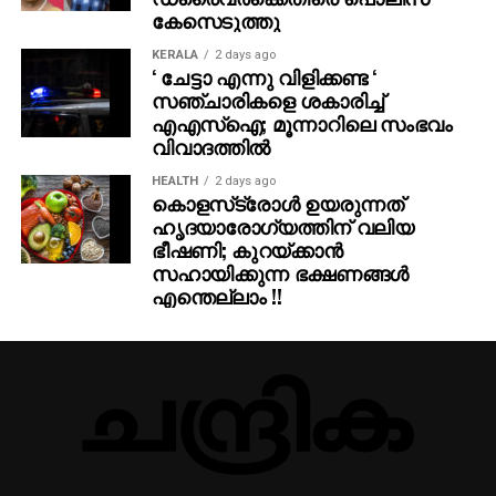
വേങ്ങരയില്‍ കയ്യോടെ പിടിയിലായിരിക്കുന്നു. കേന്ദ്ര-
കേസെടുത്തു
സംസ്ഥാന ഭരണകൂടങ്ങളുടെ ഫൗളിനെതിരെയുള്ള
മഞ്ഞക്കാര്‍ഡാണ് വേങ്ങരയില്‍ നിന്നുയരുക.
KERALA
2 days ago
‘ ചേട്ടാ എന്നു വിളിക്കണ്ട ‘
(പ്രതിപക്ഷ ഉപനേതാവാണ് ലേഖകന്‍)
സഞ്ചാരികളെ ശകാരിച്ച്
എഎസ്‌ഐ; മൂന്നാറിലെ സംഭവം
RELATED TOPICS:
ARTICLE
വിവാദത്തില്‍
UP NEXT
HEALTH
2 days ago
കൊളസ്‌ട്രോള്‍ ഉയരുന്നത്
ടാറ്റ ടെലി സര്‍വീസസ് പൂട്ടാനൊരുങ്ങുന്നു5000
ഹൃദയാരോഗ്യത്തിന് വലിയ
പേര്‍ക്ക് തൊഴില്‍ നഷ്ടമാകും
ഭീഷണി; കുറയ്ക്കാന്‍
DON'T MISS
സഹായിക്കുന്ന ഭക്ഷണങ്ങള്‍
മോദിയുടെ അച്ഛാദിന്‍ സ്വന്തം പാര്‍ട്ടിക്കാര്‍ക്കോ
എന്തെല്ലാം !!