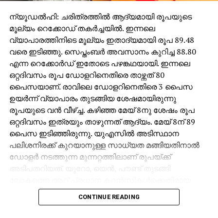
എന്ന വിമര്‍ശം ഉന്നയിച്ച ഇടതു ബുദ്ധിജീവികള്‍ക്ക് നേരെ
വരെ കരിനിയമങ്ങളുടെ വാളെടുക്കുകയാണ്. പിഞ്ചു
ന്യൂഡല്‍ഹി: ചരിത്രത്തില്‍ ആദ്യമായി രൂപയുടെ
മക്കള്‍ പഠിക്കുന്ന വിദ്യാലയങ്ങള്‍ പോലും
മൂല്യം റെക്കോഡ് തകര്‍ച്ചയില്‍. ഇന്നലെ
ആര്‍.എസ്.എസ് അവരുടെ ആയുധ പരിശീലനത്തിന്
വ്യാപാരത്തിനിടെ മൂല്യം ഇതാദ്യമായി രൂപ 89.48
ഉപയോഗപ്പെടുത്തുന്നുവെന്ന് പാര്‍ട്ടി ചാനല്‍ തന്നെ
വരെ ഇടിഞ്ഞു. സെപ്തംബര്‍ അവസാനം കുറിച്ച 88.80
തെളിവ് സഹിതം വാര്‍ത്ത നല്‍കുകയും കണ്ണൂര്‍ ജില്ലാ
എന്ന റെക്കോര്‍ഡ് ഇതോടെ പഴങ്കഥയായി. ഇന്നലെ
സെക്രട്ടറി പി ജയരാജന്‍ രേഖാമൂലം ഡി.ജി.പിക്ക് പരാതി
ഒറ്റദിവസം രൂപ ഡോളറിനെതിരെ താഴ്ന്നത് 80
നല്‍കയും ചെയ്തിട്ടും എന്തു നടപടിയാണുണ്ടായത്.
പൈസയാണ്. രാവിലെ ഡോളറിനെതിരെ 3 പൈസ
സംഘ്പരിവാര്‍ കൊലക്കത്തിക്കിരയായ
ഉയര്‍ന്ന് വ്യാപാരം തുടങ്ങിയ ശേഷമായിരുന്നു
കൊടിഞ്ഞിയിലെ ഫൈസലിനും കാസര്‍കോട്ടെ റിയാസ്
രൂപയുടെ വന്‍ വീഴ്ച്ച. കഴിഞ്ഞ മേയ് 8നു ശേഷം രൂപ
മൗലവിക്കും ഒരു ആശ്വാസ വാക്കു പോലും നല്‍കിയോ.
ഒറ്റദിവസം ഇത്രയും താഴുന്നത് ആദ്യം. മേയ് 8ന് 89
ധന സഹായത്തിന് ജില്ലാ കലക്ടര്‍ ശിപാര്‍ശ
പൈസ ഇടിഞ്ഞിരുന്നു. യുഎസില്‍ അടിസ്ഥാന
ചെയ്തിട്ടും സ്ഥലം എം.എല്‍.എ പി.കെ അബ്ദുറബ്ബ്
പലിശനിരക്ക് കുറയാനുള്ള സാധ്യത മങ്ങിയതിനാല്‍
നിരന്തരം ആവശ്യപ്പെട്ടിട്ടും ഫൈസലിന്റെ ഭാര്യക്കും
ഡോളര്‍ നടത്തുന്ന മുന്നറ്റത്തിലാണ് രൂപയ്ക്ക്
പിഞ്ചോമന മക്കള്‍ക്കും ഒരു രൂപ പോലും നല്‍കിയോ.
അടിപതറിയത്. യൂറോ, യെന്‍, പൗണ്ട് തുടങ്ങി
ഹരിയാനയില്‍ ബീഫിന്റെ പേരില്‍ കൊല്ലപ്പെട്ട
ലോകത്തെ ആറ് പ്രധാന കറന്‍സികള്‍ക്കെതിരായ
ജുനൈദിന്റെ രക്ഷിതാക്കള്‍ ഡല്‍ഹിയിലെ കേരളാ
യു.എസ് ഡോളര്‍ ഇന്‍ഡക്‌സ് ഏതാനും ദിവസങ്ങള്‍ക്ക്
CONTINUE READING
ഹൗസിലെത്തിയപ്പോള്‍ മുഖം കൊടുത്തതു വലിയ
മുമ്പുവരെ 98ല്‍ ആയിരുന്നത് ഇപ്പോള്‍ 100ന്
കാര്യമാക്കുന്നവര്‍, കൊടിഞ്ഞി വഴി പലതവണ
മുകളിലെത്തി. കേന്ദ്രബാങ്കായ യുഎസ് ഫെഡറല്‍