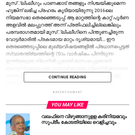
മുസ്്‌ലിംലീഗും പാണക്കാട് തങ്ങളും നിശ്ചയിക്കുമെന്ന
ഹുങ്കിന് ലഭിച്ച പ്രഹരം കൂടിയായിരുന്നു 2016ലെ
നിയമസഭാ തെരഞ്ഞെടുപ്പ്. ആ മാറ്റത്തിന്റെ കാറ്റ് പൂര്‍ണ
അളവില്‍ മലപ്പുറത്ത് അന്ന് പ്രതിഫലിച്ചില്ലെങ്കിലും
പരമ്പരാഗതമായി മുസ്്‌ലിംലീഗിനെ പിന്തുണച്ചിരുന്ന
വോട്ടര്‍മാരില്‍ പ്രകടമായ മാറ്റം ദൃശ്യമായി… ഈ
തെരഞ്ഞെടുപ്പിലെ മുഖ്യവിഷയങ്ങളില്‍ പ്രധാനപ്പെട്ടത്
സ്വാതന്ത്ര്യത്തിന്റെ 70ാം വാര്‍ഷികം പിന്നിടുന്ന
ഇന്ത്യയുടെ നിലനില്‍പ്പുമായി ബന്ധപ്പെട്ടതാണ്.
ബഹുസ്വരതയുള്ള നാടായി ഇന്ത്യ നിലനില്‍ക്കണമോ
അതോ ഹിന്ദുത്വരാഷ്ട്രമായി ഇന്ത്യയെ മാറ്റാനുള്ള
CONTINUE READING
ആര്‍.എസ്.എസിന്റെയും കേന്ദ്ര സര്‍ക്കാരിന്റെയും
അക്രമാസക്തമായ യജ്ഞങ്ങള്‍ക്ക് കീഴടങ്ങണമോ
ADVERTISEMENT
എന്നതാണ്.’ ‘ജനശിക്ഷാ യാത്ര’ എന്ന പേരില്‍
കൊടിയേരി ബാലകൃഷ്ണന്‍ കഴിഞ്ഞ ദിവസം
YOU MAY LIKE
ദേശാഭിമാനിയില്‍ എഴുതിയ ലേഖനത്തിന്റെ തുടക്കമാണ്
വഖഫിനെ വിഴുങ്ങാനുളള കരിനിയമവും
മുകളില്‍ ഉദ്ധരിച്ചത്. ബി.ജെ.പിയുടെ ജനരക്ഷാ
സുപ്രീം കോടതിയിലെ വെളിച്ചവും
യാത്രക്കെതിരെ സി.പി.എം സംസ്ഥാന
സെക്രട്ടറിയുടെ ലേഖനം വേങ്ങരയെ കുറിച്ചായതോ