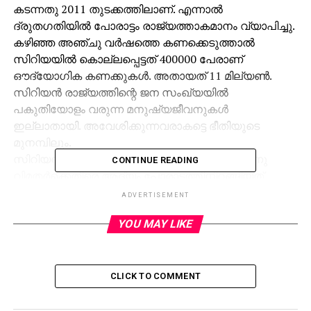
കടന്നതു 2011 തുടക്കത്തിലാണ്. എന്നാല്‍
ദ്രുതഗതിയില്‍ പോരാട്ടം രാജ്യത്താകമാനം വ്യാപിച്ചു.
കഴിഞ്ഞ അഞ്ചു വര്‍ഷത്തെ കണക്കെടുത്താല്‍
സിറിയയില്‍ കൊല്ലപ്പെട്ടത് 400000 പേരാണ്
ഔദ്യോഗിക കണക്കുകള്‍. അതായത് 11 മില്യണ്‍.
സിറിയന്‍ രാജ്യത്തിന്റെ ജന സംഖ്യയില്‍
പകുതിയോളം വരുന്ന മനുഷ്യജീവനുകള്‍
ഇല്ലാതായി. അവേശിക്കുന്നവരാകട്ടെ ഭീതിയുടെ
മുനമ്പിലും.
സിറിയന്‍ സര്‍ക്കാരിനൊപ്പം അമേരിക്കയായിരുന്നു
CONTINUE READING
വിമതര്‍ക്കെതിരെ ആദ്യം പോരാട്ടത്തിനിറങ്ങിയത്.
എന്നാല്‍, യു.എസിന്റെ ഗൂഢ ലക്ഷ്യം തിരിച്ചറിഞ്ഞ
ADVERTISEMENT
റഷ്യ പതിയെ പിടിമുറുക്കി. കഴിഞ്ഞ ഒരു വര്‍ഷമായി
YOU MAY LIKE
റഷ്യയാണ് സര്‍ക്കാരിനെ മുന്നില്‍ നിന്നു നയിക്കുന്നത്.
2015 സെപ്തംബര്‍ 30നാണ് റഷ്യ
വ്യോമാക്രമണങ്ങള്‍ക്കായി സിറിയയില്‍ എത്തിയത്.
സിറിയന്‍ സര്‍ക്കാരിന്റെ പിന്തുണയോടെയായിരുന്നു
CLICK TO COMMENT
ഈ സൈനിക നടപടികള്‍. ആലപ്പോ നഗരം
അടക്കമുള്ള പ്രദേശങ്ങളില്‍ നിന്നും ഐ.എസ്