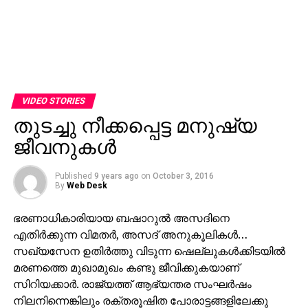
VIDEO STORIES
തുടച്ചു നീക്കപ്പെട്ട മനുഷ്യ
ജീവനുകള്‍
Published
9 years ago
on
October 3, 2016
By
Web Desk
ഭരണാധികാരിയായ ബഷാറുല്‍ അസദിനെ
എതിര്‍ക്കുന്ന വിമതര്‍, അസദ് അനുകൂലികള്‍…
സഖ്യസേന ഉതിര്‍ത്തു വിടുന്ന ഷെല്ലുകള്‍ക്കിടയില്‍
മരണത്തെ മുഖാമുഖം കണ്ടു ജീവിക്കുകയാണ്
സിറിയക്കാര്‍. രാജ്യത്ത് ആഭ്യന്തര സംഘര്‍ഷം
നിലനിന്നെങ്കിലും രക്തരൂഷിത പോരാട്ടങ്ങളിലേക്കു