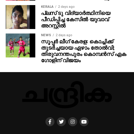
KERALA
2 days ago
പ്ലസ് ടു വിദ്യാര്‍ത്ഥിനിയെ
പീഡിപ്പിച്ച കേസില്‍ യുവാവ്
അറസ്റ്റില്‍
NEWS
2 days ago
സൂപ്പര്‍ ലീഗ് കേരള: കൊച്ചിക്ക്
തുടര്‍ച്ചയായ ഏഴാം തോല്‍വി;
തിരുവനന്തപുരം കൊമ്പന്‍സ് ഏക
ഗോളിന് വിജയം