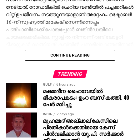
നേടിയത്. റോഡരികില്‍ ചെറിയ വണ്ടിയില്‍ പച്ചക്കറികള്‍
വിറ്റ് ഉപജീവനം നടത്തുന്നയാളാണ് അദ്ദേഹം. ഒക്ടോബര്‍
16-ന് സുഹൃത്ത് മുകേഷ് സെന്നിനൊപ്പം
പഞ്ചാബിലേക്ക് പോയപ്പോള്‍ ബതിന്‍ഡയിലെ
ചായക്കടക്കരികിലെ സ്റ്റാളില്‍ നിന്നാണ് രണ്ട് ലോട്ടറി
ടിക്കറ്റുകള്‍ വാങ്ങിയത്. കയ്യില്‍ പണമില്ലാത്തതിനാല്‍
മുകേഷിനോട് 1000 രൂപ കടം വാങ്ങുകയായിരുന്നു.
CONTINUE READING
ഒക്ടോബര്‍ 31ന് രാത്രി 10 മണിക്ക് മുകേഷിന്റെ ഫോണ്‍
കോളിലൂടെയാണ് 11 കോടിയുടെ ജാക്ക്‌പോട്ട്
അടിച്ചതറിയുന്നത്. രണ്ടാമത്തെ ടിക്കറ്റിനും 1000 രൂപ
TRENDING
സമ്മാനമായി ലഭിച്ചു. ലോട്ടറി അടിച്ച വിവരം
GULF
6 hours ago
അറിഞ്ഞപ്പോള്‍ ആദ്യം ഓര്‍ത്തത് സുഹൃത്ത്
മക്കമദീന ഹൈവേയില്‍
ഭീകരാപകടം: ഉംറ ബസ് കത്തി, 40
മുകേഷിനെയായിരുന്നു. അദ്ദേഹത്തിന്റെ രണ്ട്
പേര്‍ മരിച്ചു
പെണ്‍മക്കള്‍ക്ക് 50 ലക്ഷം രൂപ വീതം ആകെ ഒരു കോടി
നല്‍കുമെന്ന് അമിത് പറഞ്ഞു. ‘ പഞ്ചാബിലേക്ക്
INDIA
2 days ago
വരാന്‍പോലും 8,000 രൂപ കടം വാങ്ങിയിരുന്നു. അത്
മുഹമ്മദ് അഖ്‌ലാഖ് കേസിലെ
പ്രതികള്‍ക്കെതിരായ കേസ്
ഇപ്പോള്‍ തിരിച്ചടക്കും. കോടിപതിയായെങ്കിലും ഞാന്‍
പിന്‍വലിക്കാന്‍ യു.പി. സര്‍ക്കാര്‍
പഴയപോലെ കച്ചവടം തുടരും. ഭാര്യയുടെ ആഗ്രഹം
നീക്കം തുടങ്ങി