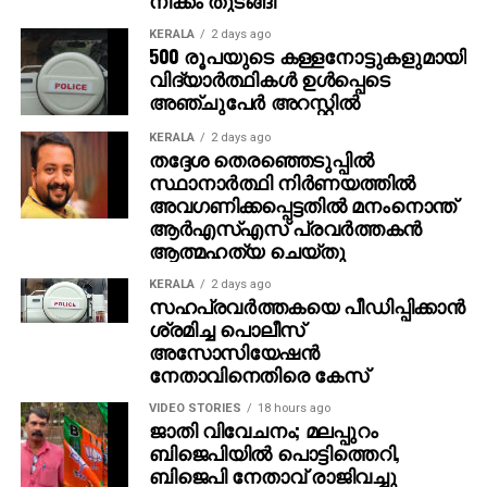
പോലെ സ്ഥലം വാങ്ങി വീട് പണിയും ‘ എന്നതായിരുന്നു
അമിതിന്റെ പ്രതികരണം. സാധാരണ മനുഷ്യന്റെ
KERALA
2 days ago
500 രൂപയുടെ കള്ളനോട്ടുകളുമായി
മനോഹരമായ പങ്കുവെക്കലാണ് ഇപ്പോള്‍ സോഷ്യല്‍
വിദ്യാര്‍ത്ഥികള്‍ ഉള്‍പ്പെടെ
മീഡിയയില്‍ ചര്‍ച്ചയായിരിക്കുന്നത്.
അഞ്ചുപേര്‍ അറസ്റ്റില്‍
KERALA
2 days ago
തദ്ദേശ തെരഞ്ഞെടുപ്പില്‍
സ്ഥാനാര്‍ത്ഥി നിര്‍ണയത്തില്‍
അവഗണിക്കപ്പെട്ടതില്‍ മനംനൊന്ത്
ആര്‍എസ്എസ് പ്രവര്‍ത്തകന്‍
ആത്മഹത്യ ചെയ്തു
KERALA
2 days ago
സഹപ്രവര്‍ത്തകയെ പീഡിപ്പിക്കാന്‍
ശ്രമിച്ച പൊലീസ്
അസോസിയേഷന്‍
നേതാവിനെതിരെ കേസ്
VIDEO STORIES
18 hours ago
ജാതി വിവേചനം; മലപ്പുറം
ബിജെപിയില്‍ പൊട്ടിത്തെറി,
ബിജെപി നേതാവ് രാജിവച്ചു