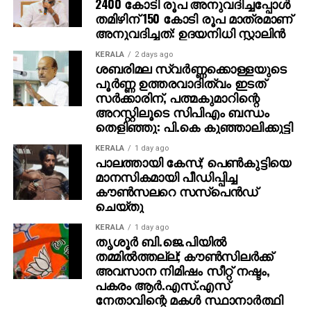
2400 കോടി രൂപ അനുവദിച്ചപ്പോള്‍
2023 ലോകകപ്പിന് ശേഷം വെറ്ററന്‍ പേസര്‍ കണങ്കാലിന്
തമിഴിന് 150 കോടി രൂപ മാത്രമാണ്
ശസ്ത്രക്രിയയ്ക്ക് വിധേയനായി, അവിടെ 10.70
അനുവദിച്ചത്: ഉദയനിധി സ്റ്റാലിന്‍
ശരാശരിയില്‍ 24 സ്‌കാല്‍പ്പുകളുമായി ടൂര്‍ണമെന്റിലെ
മുന്‍നിര വിക്കറ്റ് വേട്ടക്കാരനായി അദ്ദേഹം ഫിനിഷ്
KERALA
2 days ago
ശബരിമല സ്വര്‍ണ്ണക്കൊള്ളയുടെ
ചെയ്തു.
പൂര്‍ണ്ണ ഉത്തരവാദിത്വം ഇടത്
സര്‍ക്കാരിന്, പത്മകുമാറിന്റെ
കഴിഞ്ഞയാഴ്ച, സെലക്ഷന്‍ വിവാദത്തില്‍ ബംഗാളിനെ
അറസ്റ്റിലൂടെ സിപിഎം ബന്ധം
141 റണ്‍സിന് തോല്‍പ്പിച്ചതിന് ശേഷമുള്ള സെലക്ഷന്‍
തെളിഞ്ഞു: പി.കെ കുഞ്ഞാലിക്കുട്ടി
വിവാദത്തെക്കുറിച്ച് സംസാരിക്കവെ ഷമി
മാധ്യമപ്രവര്‍ത്തകരോട് പറഞ്ഞു, ”അതെ, ഈ
KERALA
1 day ago
പാലത്തായി കേസ്; പെൺകുട്ടിയെ
ചോദ്യം വരുമെന്ന് എനിക്കറിയാമായിരുന്നു,
മാനസികമായി പീഡിപ്പിച്ച
എന്തായാലും ഞാന്‍ എപ്പോഴും വിവാദത്തിലാണ്.
കൗൺസലറെ സസ്പെൻഡ്
നിങ്ങള്‍ എന്നെ വില്ലനാക്കിയിരിക്കുന്നു! മറ്റെന്താണ്
ചെയ്തു
ഞാന്‍ പറയുക? ഇന്നത്തെ ലോകത്ത്, സോഷ്യല്‍
KERALA
1 day ago
മീഡിയ വളച്ചൊടിക്കുന്നു. എനിക്ക് വിശ്രമം
തൃശൂര്‍ ബി.ജെ.പിയില്‍
നല്‍കുന്നതാണ് എന്റെ ജോലി. ബംഗാളിനായി ഞാന്‍
തമ്മില്‍ത്തല്ല്; കൗണ്‍സിലര്‍ക്ക്
കളിക്കുന്ന ഓരോ മത്സരവും എനിക്ക് ഒരു ഓര്‍മ്മയാണ്.
അവസാന നിമിഷം സീറ്റ് നഷ്ടം,
പകരം ആര്‍.എസ്.എസ്
നേതാവിന്റെ മകള്‍ സ്ഥാനാര്‍ത്ഥി