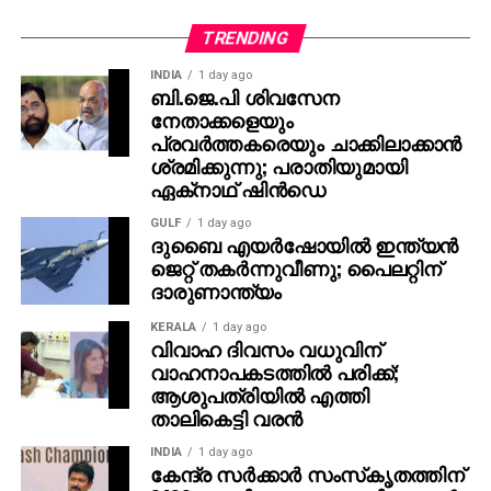
മാര്‍ച്ചില്‍ നടന്ന ചാമ്പ്യന്‍സ് ട്രോഫിക്ക് ശേഷം ഷമി
ഇന്ത്യക്കായി കളിച്ചിട്ടില്ല, ഈ വെള്ളിയാഴ്ച ഈഡന്‍
TRENDING
ഗാര്‍ഡന്‍സിലെ ആദ്യ ടെസ്റ്റോടെ
INDIA
1 day ago
ആരംഭിക്കാനിരിക്കുന്ന ദക്ഷിണാഫ്രിക്കന്‍ പരമ്പരയില്‍
ബി.ജെ.പി ശിവസേന
സീമറെ തിരഞ്ഞെടുത്തില്ല. വെസ്റ്റ്
നേതാക്കളെയും
ഇന്‍ഡീസിനെതിരായ ടെസ്റ്റ് പരമ്പരയിലും ഷമിയെ
പ്രവര്‍ത്തകരെയും ചാക്കിലാക്കാന്‍
അവഗണിച്ചിരുന്നു, അതിനുശേഷം താന്‍ കളിക്കാന്‍
ശ്രമിക്കുന്നു; പരാതിയുമായി
ഏക്‌നാഥ് ഷിന്‍ഡെ
യോഗ്യനാണെന്ന് 35-കാരന്‍ പ്രസ്താവിച്ചിരുന്നു.
2023ല്‍ ഓസ്ട്രേലിയയ്ക്കെതിരെ നടന്ന ലോക ടെസ്റ്റ്
GULF
1 day ago
ചാമ്പ്യന്‍ഷിപ്പ് ഫൈനലിലാണ് ഷമി അവസാനമായി
ദുബൈ എയര്‍ഷോയില്‍ ഇന്ത്യന്‍
ജെറ്റ് തകര്‍ന്നുവീണു; പൈലറ്റിന്
ഇന്ത്യക്കായി ഒരു ടെസ്റ്റ് മത്സരം കളിച്ചത്.
ദാരുണാന്ത്യം
ത്രിപുരയ്ക്കെതിരെ വിക്കറ്റ് വീഴ്ത്തുന്നതിന് മുമ്പ്
KERALA
1 day ago
ബംഗാളിനെ അവരുടെ ആദ്യ രണ്ട് രഞ്ജി ട്രോഫി
വിവാഹ ദിവസം വധുവിന്
മത്സരങ്ങളില്‍ തുടര്‍ച്ചയായി വിജയിക്കാന്‍
വാഹനാപകടത്തില്‍ പരിക്ക്;
ആശുപത്രിയില്‍ എത്തി
സഹായിക്കുന്നതിന് അദ്ദേഹം ഇതുവരെ 15 വിക്കറ്റുകള്‍
താലികെട്ടി വരന്‍
നേടിയിട്ടുണ്ട്. ഈ സീസണില്‍ മൂന്ന് മത്സരങ്ങളില്‍ നിന്ന്
91 ഓവര്‍ എറിഞ്ഞു.
INDIA
1 day ago
കേന്ദ്ര സര്‍ക്കാര്‍ സംസ്‌കൃതത്തിന്