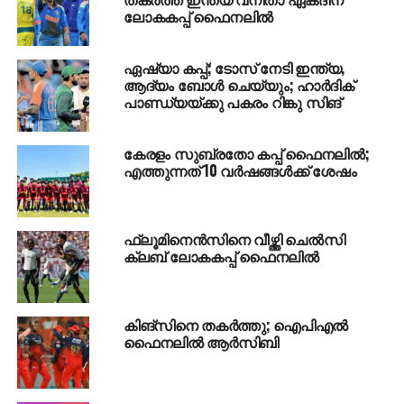
പരിക്കിനേക്കുറിച്ച് ടീം മാനേജ്‌മെന്റ് ഔദ്യോഗികമായി
ലോകകപ്പ് ഫൈനലില്‍
പ്രതികരിച്ചിട്ടില്ല.
ഏഷ്യാ കപ്പ്; ടോസ് നേടി ഇന്ത്യ,
RELATED TOPICS:
CHAMPIONS TROPHY
FINAL
ആദ്യം ബോള്‍ ചെയ്യും; ഹാര്‍ദിക്
പാണ്ഡ്യയ്ക്കു പകരം റിങ്കു സിങ്
UP NEXT
ഇസ്രാഈലി വനിത ഉള്‍പ്പെടെ 2 പേരെ
കൂട്ടബലാത്സംഗം ചെയ്ത രണ്ട് പേര്‍ അറസ്റ്റില്‍,
കേരളം സുബ്രതോ കപ്പ് ഫൈനലില്‍;
ഒരാള്‍ ഒളിവില്‍
എത്തുന്നത് 10 വര്‍ഷങ്ങള്‍ക്ക് ശേഷം
DON'T MISS
ലോഡ്ജില്‍ മയക്കുമരുന്നുമായി എത്തി; കണ്ണൂരില്‍
കമിതാക്കള്‍ അറസ്റ്റില്‍
ഫ്ലൂമിനെൻസിനെ വീഴ്ത്തി ചെൽസി
ക്ലബ് ലോകകപ്പ് ഫൈനലിൽ
കിങ്സിനെ തകര്‍ത്തു; ഐപിഎല്‍
ഫൈനലില്‍ ആര്‍സിബി