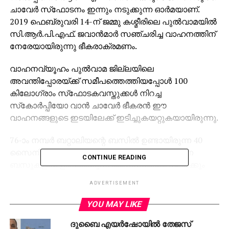
ചാവേര്‍ സ്‌ഫോടനം ഇന്നും നടുക്കുന്ന ഓര്‍മയാണ്.
2019 ഫെബ്രുവരി 14-ന് ജമ്മു കശ്മീരിലെ പുല്‍വാമയില്‍
സി.ആര്‍.പി.എഫ്. ജവാന്‍മാര്‍ സഞ്ചരിച്ച വാഹനത്തിന്
നേരേയായിരുന്നു ഭീകരാക്രമണം.
വാഹനവ്യൂഹം പുല്‍വാമ ജില്ലയിലെ
അവന്തിപ്പോരയ്ക്ക് സമീപത്തെത്തിയപ്പോള്‍ 100
കിലോഗ്രാം സ്‌ഫോടകവസ്തുക്കള്‍ നിറച്ച
സ്‌കോര്‍പ്പിയോ വാന്‍ ചാവേര്‍ ഭീകരന്‍ ഈ
വാഹനങ്ങളുടെ ഇടയിലേക്ക് ഇടിച്ചുകയറ്റുകയായിരുന്നു.
76-ാം നമ്പര്‍ ബറ്റാലിയന്റെ ബസില്‍ ഉണ്ടായിരുന്ന 40
സൈനികര്‍ക്ക് വീരമൃത്യു വരിച്ചു. പിന്നാലെ വന്ന
CONTINUE READING
ബസുകളില്‍ ഉണ്ടായിരുന്ന സൈനികരില്‍ പലര്‍ക്കും
ഗുരുതര പരുക്കേറ്റു. പാകിസ്താന്‍ കേന്ദ്രമാക്കിയ
ADVERTISEMENT
ഭീകരസംഘടന ജെയ്‌ഷെ മുഹമ്മദ് ആയിരുന്നു ചാവേര്‍
സ്‌ഫോടനത്തിന് പിന്നില്‍. പുല്‍വാമ സ്വദേശി ആദില്‍
YOU MAY LIKE
അഹമ്മദായിരുന്നു ചാവേര്‍.
ദുബൈ എയര്‍ഷോയില്‍ തേജസ്