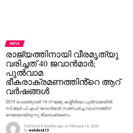
INDIA
രാജ്യത്തിനായി വീരമൃത്യു
വരിച്ചത് 40 ജവാൻമാർ;
പുൽവാമ
ഭീകരാക്രമണത്തിൻ്റെ ആറ്
വർഷങ്ങൾ
2019 ഫെബ്രുവരി 14-ന് ജമ്മു കശ്മീരിലെ പുല്‍വാമയില്‍
സി.ആര്‍.പി.എഫ്. ജവാന്‍മാര്‍ സഞ്ചരിച്ച വാഹനത്തിന്
നേരേയായിരുന്നു ഭീകരാക്രമണം.
Published
9 months ago
on
February 14, 2025
By
webdesk13