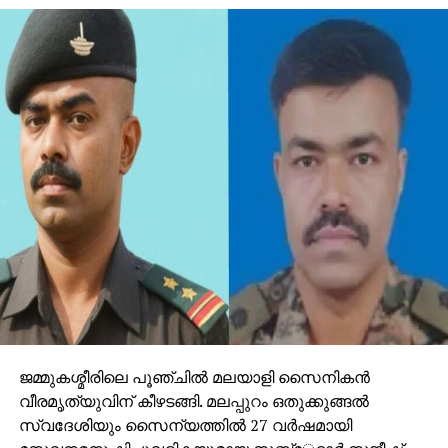
കണ്ടെത്താനായിട്ടില്ല.
അടിക്കടിയുള്ള ഇത്തരം ആക്രമണങ്ങള്‍ സംസ്ഥാനത്ത്
വന്‍ സുരക്ഷാ ഭീഷണി സൃഷ്ടിക്കുന്നതായി അധികൃതര്‍
വ്യക്തമാക്കി. കുട്ടികളെ കണ്ടെത്തുകയും
സുരക്ഷിതമായി തിരികെ കൊണ്ടുവരാനായി പ്രാദേശിക
സംഘങ്ങളെയും പ്രത്യേക സ്‌ക്വാഡുകളെയും
വിന്യസിച്ചു. ആക്രമണത്തിനിടെ സ്‌കൂളിന്റെ വൈസ്
പ്രിന്‍സിപ്പല്‍ വെടിയേറ്റ് മരിക്കുകയും ചെയ്തു.
സംഭവത്തിന് ഇതുവരെ ആരും ഉത്തരവാദിത്തം
ഏറ്റെടുത്തിട്ടില്ല. കുട്ടികളെ രക്ഷപ്പെടുത്താന്‍ സര്‍ക്കാര്‍,
സുരക്ഷാ ഏജന്‍സികള്‍ എന്നിവരുമൊത്ത് സംയുക്ത
പരിശ്രമം തുടരുകയാണെന്ന് അധികൃതര്‍ അറിയിച്ചു.
ജമ്മുകശ്മീരിലെ പൂഞ്ചില്‍ മലയാളി സൈനികന്‍
വീരമൃത്യുവിന് കീഴടങ്ങി. മലപ്പുറം ഒതുക്കുങ്ങല്‍
സ്വദേശിയും സൈന്യത്തില്‍ 27 വര്‍ഷമായി