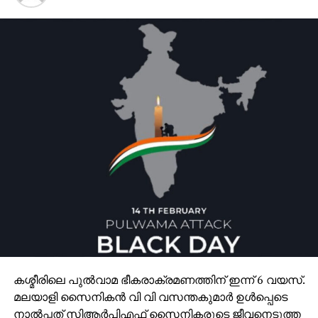
കശ്മീരിലെ പുല്‍വാമ ഭീകരാക്രമണത്തിന് ഇന്ന് 6 വയസ്.
മലയാളി സൈനികന്‍ വി വി വസന്തകുമാര്‍ ഉള്‍പ്പെടെ
നാല്‍പ്പത് സിആര്‍പിഎഫ് സൈനികരുടെ ജീവനെടുത്ത