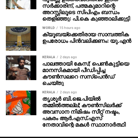
സര്‍ക്കാരിന്, പത്മകുമാറിന്റെ
അറസ്റ്റിലൂടെ സിപിഎം ബന്ധം
തെളിഞ്ഞു: പി.കെ കുഞ്ഞാലിക്കുട്ടി
WORLD
15 hours ago
ക്യൂബയ്ക്കെതിരായ സാമ്പത്തിക
ഉപരോധം പിന്‍വലിക്കണം: യു.എന്‍
KERALA
2 days ago
പാലത്തായി കേസ്; പെൺകുട്ടിയെ
മാനസികമായി പീഡിപ്പിച്ച
കൗൺസലറെ സസ്പെൻഡ്
ചെയ്തു
KERALA
2 days ago
തൃശൂര്‍ ബി.ജെ.പിയില്‍
തമ്മില്‍ത്തല്ല്; കൗണ്‍സിലര്‍ക്ക്
അവസാന നിമിഷം സീറ്റ് നഷ്ടം,
പകരം ആര്‍.എസ്.എസ്
നേതാവിന്റെ മകള്‍ സ്ഥാനാര്‍ത്ഥി