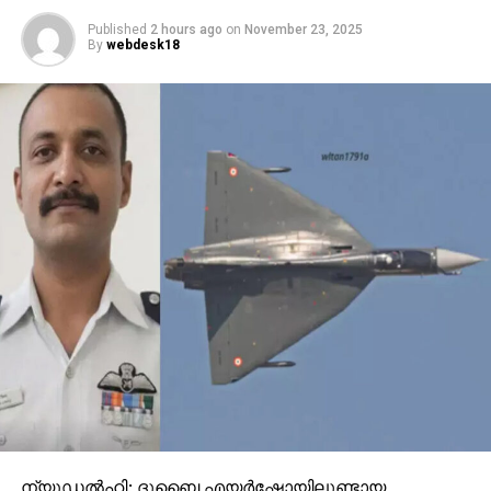
Published
2 hours ago
on
November 23, 2025
By
webdesk18
ന്യൂഡല്‍ഹി: ദുബൈ എയര്‍ഷോയിലുണ്ടായ