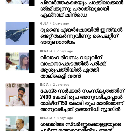
പ്രവര്‍ത്തകരെയും ചാക്കിലാക്കാന്‍
ശ്രമിക്കുന്നു; പരാതിയുമായി
ഏക്‌നാഥ് ഷിന്‍ഡെ
GULF
2 days ago
ദുബൈ എയര്‍ഷോയില്‍ ഇന്ത്യന്‍
ജെറ്റ് തകര്‍ന്നുവീണു; പൈലറ്റിന്
ദാരുണാന്ത്യം
KERALA
2 days ago
വിവാഹ ദിവസം വധുവിന്
വാഹനാപകടത്തില്‍ പരിക്ക്;
ആശുപത്രിയില്‍ എത്തി
താലികെട്ടി വരന്‍
INDIA
2 days ago
കേന്ദ്ര സര്‍ക്കാര്‍ സംസ്‌കൃതത്തിന്
2400 കോടി രൂപ അനുവദിച്ചപ്പോള്‍
തമിഴിന് 150 കോടി രൂപ മാത്രമാണ്
അനുവദിച്ചത്: ഉദയനിധി സ്റ്റാലിന്‍
KERALA
3 days ago
ശബരിമല സ്വര്‍ണ്ണക്കൊള്ളയുടെ
പൂര്‍ണ്ണ ഉത്തരവാദിത്വം ഇടത്