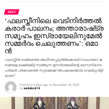
GULF
‘ഫലസ്തീനിലെ വെടിനിർത്തൽ
കരാർ പാലനം; അ​ന്താ​രാ​ഷ്‌​ട്ര
സ​മൂ​ഹം ഇ​സ്രായേലിനുമേൽ
സ​മ്മ​ർ​ദം ചെ​ലു​ത്ത​ണം’: ഒ​മാ​
ൻ
ഫ​ല​സ്തീ​ൻ രാ​ജ്യ​ത്തെ അ​ധീ​ന​പ്പെ​ടു​ത്തി​ക്കൊ​ണ്ട് സാ​ധാ​ര​ണ ജ​
ന​ങ്ങ​ളെ ല​ക്ഷ്യ​മി​ട്ട് ന​ട​ത്തു​ന്ന ഇ​സ്രാ​യേ​ലി​ന്റെ സൈ​നി​ക​ന​ട​
പ​ടി​ക​ൾ പ്ര​ദേ​ശ​ത്തെ സു​ര​ക്ഷ​ക്ക് അ​പ​ക​ട​ക​ര​മാ​യ വെ​ല്ലു​വി​ളി​
യാ​ണ്
Published
4 days ago
on
November 18, 2025
By
webdesk14