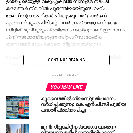
ഉള്‍പ്പെടെയുള്ള വകുപ്പുകളില്‍ നിന്നുള്ള നടപടി
ക്രമങ്ങള്‍ നിലവില്‍ പൂര്‍ത്തിയായിട്ടുണ്ട്. റഹീം
കേസിന്റെ നടപടികള്‍ പിന്തുടരുന്നത് ഇന്ത്യന്‍
എംബസിയും റഹീമിന്റെ പവര്‍ ഓഫ് അറ്റോണിയായ
സിദ്ദീഖ് തുവ്വൂരും പ്രതിഭാഗം വക്കീലുമാണ്. ഈ മാസം
12ന് നടക്കേണ്ടിയുരുന്ന സിറ്റിംഗ് സാങ്കേതിക
തടസങ്ങള്‍ മൂലം കോടതി നീട്ടിയതായിരുന്നു.
മോചനത്തിന് മുന്നോടിയായി വധശിക്ഷക്കുള്ള ജയില്‍
CONTINUE READING
ശിക്ഷ കാലാവധി നിലവില്‍ റഹീം
പൂര്‍ത്തിയാക്കിയതിനാല്‍ മോചനത്തിലേക്കുള്ള വഴി
ADVERTISEMENT
തെളിയും. അനുകൂല വിധി വന്നാല്‍ ഉത്തരവിന്റെ
പകര്‍പ്പ് ഗവര്‍ണറേറ്റിലേക്കും ജയിലിലേക്കും നല്‍കും.
YOU MAY LIKE
റഹീമിന്റെ മടക്ക യാത്രക്കുള്ള രേഖകള്‍ എംബസി
കുവൈത്തില്‍ ഗ്യാസ് ഉല്‍പാദനം
തയ്യാറാക്കിയിട്ടുണ്ട്. 2006 ഡിസംബറിലാണ് സൗദി
വര്‍ധിപ്പിക്കുന്നു: കെ.എന്‍.പി.സി പുതിയ
ബാലന്റെ കൊലപാതക കേസില്‍ അബ്ദുല്‍ റഹീം
പദ്ധതി പ്രഖ്യാപിച്ചു
ജയിലിലാകുന്നത്.
മുനിസിപ്പാലിറ്റി ഉദ്യോഗസ്ഥരെന്ന
RELATED TOPICS:
ABDUL RAHIM CASE
GULF
RIYADH
വ്യാജേന തട്ടിപ്പ്; മുന്നറിയിപ്പുമായി