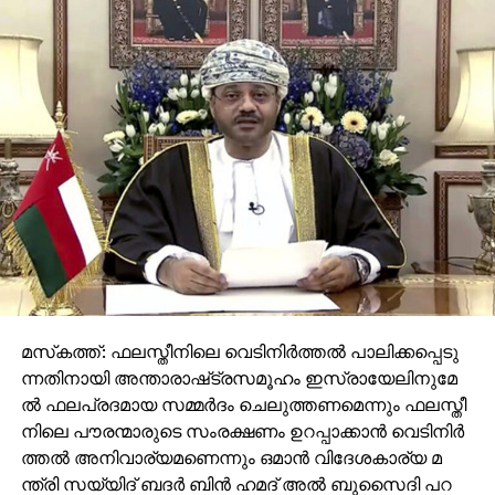
മ​സ്‌​ക​ത്ത്: ഫ​ല​സ്തീ​നി​ലെ വെ​ടി​നി​ർ​ത്ത​ൽ പാ​ലി​ക്ക​പ്പെ​ടു​
ന്ന​തി​നാ​യി അ​ന്താ​രാ​ഷ്‌​ട്ര​സ​മൂ​ഹം ഇ​സ്രാ​യേ​ലി​നു​മേ​
ൽ ഫ​ല​പ്ര​ദ​മാ​യ സ​മ്മ​ർ​ദം ചെ​ലു​ത്ത​ണ​മെ​ന്നും ഫ​ല​സ്തീ​
നി​ലെ പൗ​ര​ന്മാ​രു​ടെ സം​ര​ക്ഷ​ണം ഉ​റ​പ്പാ​ക്കാ​ൻ വെ​ടി​നി​ർ​
ത്ത​ൽ അ​നി​വാ​ര്യ​മ​ണെ​ന്നും ഒ​മാ​ൻ വി​ദേ​ശ​കാ​ര്യ മ​
ന്ത്രി സ​യ്യി​ദ് ബ​ദ​ർ ബി​ൻ ഹ​മ​ദ് അ​ൽ ബു​സൈ​ദി പ​റ​