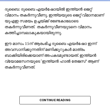
വിപുലമാക്കുന്നതിന് വേഗത പകരുന്ന കരാറുകളില്‍
ഇന്ത്യയിലെയും യുഎഇയിലെയും മുന്‍നിര
ദുബൈ: ദുബൈ എയര്‍ഷോയില്‍ ഇന്ത്യന്‍ ജെറ്റ്
കമ്പനികള്‍ ഒപ്പുവച്ചു. ഭക്ഷ്യസംസ്‌കരണം, ഫാഷന്‍,
വിമാനം തകര്‍ന്നുവീണു. ഇന്ത്യയുടെ ജെറ്റ് വിമാനമാണ്
ഇലക്ട്രോണിക്‌സ്, ഐടി, ആര്‍ട്ടിഫിഷ്യല്‍
യുഎഇ സമയം ഉച്ചയ്ക്ക് രണ്ടേകാലോടെ
ഇന്റലിജന്‍സ്, നിര്‍മ്മാണ മേഖല, ഊര്‍ജ്ജം, ക്ലീന്‍
തകര്‍ന്നുവീണത്. തകര്‍ന്നുവീണയുടനെ വിമാനം
എനര്‍ജി, ബയോടെക്‌നോളജി തുടങ്ങി
കത്തിച്ചാമ്പലാകുകയായിരുന്നു.
വിവിധരംഗങ്ങളില്‍ മികച്ച നിക്ഷേപങ്ങള്‍ക്ക്
ധാരണയായി.
ഈ മാസം 15ന് ആരംഭിച്ച ദുബൈ എയര്‍ഷോ ഇന്ന്
അവസാനിക്കുന്നതിന് മണിക്കൂറുകള്‍ മാത്രം
ബാക്കിയിരിക്കെയാണ് അപകടമുണ്ടായത്. ഇന്ത്യന്‍
വ്യോമസേനയുടെ ‘ഇന്ത്യന്‍ ഹാല്‍ തേജസ്’ ആണ്
തകര്‍ന്നുവീണത്.
CONTINUE READING