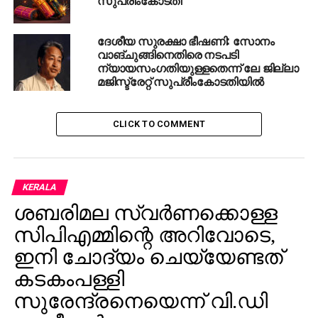
ദേശീയ സുരക്ഷാ ഭീഷണി: സോനം
വാങ്ചുങ്ങിനെതിരെ നടപടി
ന്യായസംഗതിയുള്ളതെന്ന് ലേ ജില്ലാ
മജിസ്ട്രേറ്റ് സുപ്രീംകോടതിയില്‍
CLICK TO COMMENT
KERALA
ശബരിമല സ്വര്‍ണക്കൊള്ള
സിപിഎമ്മിന്റെ അറിവോടെ,
ഇനി ചോദ്യം ചെയ്യേണ്ടത്
കടകംപള്ളി
സുരേന്ദ്രനെയെന്ന് വി.ഡി