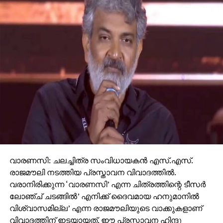
വാരണസി: ചലച്ചിത്ര സംവിധായകന്‍ എസ്.എസ്.
രാജമൗലി നടത്തിയ പ്രസ്താവന വിവാദത്തില്‍.
വരാനിരിക്കുന്ന ‘വാരണസി’ എന്ന ചിത്രത്തിന്റെ ടീസര്‍
ലോഞ്ച് ചടങ്ങില്‍’ എനിക്ക് ദൈവമായ ഹനുമാനില്‍
വിശ്വാസമില്ല’ എന്ന രാജമൗലിയുടെ വാക്കുകളാണ്
വിവാദത്തിന് ഇടയായത്. ഈ പ്രസ്താവന ഹിന്ദു