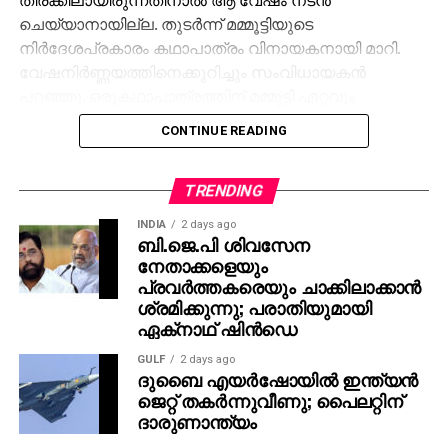
ചെയ്യാനായില്ല. തുടര്‍ന്ന് മമ്മൂട്ടിയുടെ
നിര്‍ദേശപ്രകാരം കഥാപാത്രം വിനായകനായി മാറി.
വേഷനിര്‍ണ്ണയത്തിനെക്കുറിച്ചും സംവിധായകന്‍
പറഞ്ഞു. ഒരുകഥാപാത്രത്തിന് മമ്മൂട്ടി ഏറ്റവും
അനുയോജ്യനാണെന്ന് തോന്നിയതിനാല്‍
CONTINUE READING
എക്‌സിക്യൂട്ടീവ് പ്രൊഡ്യൂസര്‍ വിവേക് ദാമോദരന്‍
വഴിയാണ് മമ്മൂട്ടിയെ സമീപിച്ചത്. ഇതിനകം തന്നെ
തങ്ങള്‍ക്ക് മനസ്സിലുണ്ടായിരുന്നതുപോലെ തന്നെയാണ്
TRENDING
പൃഥ്വിരാജും ആ വേഷം മമ്മൂക്ക ചെയ്യണം എന്ന്
INDIA
2 days ago
നിര്‍ദേശിച്ചതെന്നും അദ്ദേഹം വെളിപ്പെടുത്തി. ജിതിന്‍
ബി.ജെ.പി ശിവസേന
നേതാക്കളെയും
കെ. ജോസ് പറഞ്ഞു പോലെ, വിനായകന്‍ അവതരിപ്പിച്ച
പ്രവര്‍ത്തകരെയും ചാക്കിലാക്കാന്‍
വേഷം തന്നെയാണ് ആദ്യം പൃഥ്വിരാജിന്
ശ്രമിക്കുന്നു; പരാതിയുമായി
പരിഗണിച്ചത്. മമ്മൂട്ടി കമ്പനി നിര്‍മിച്ച ‘കളങ്കാവല്‍’
ഏക്‌നാഥ് ഷിന്‍ഡെ
നവംബര്‍ 27ന് തീയേറ്ററുകളില്‍ റിലീസ് ചെയ്യും.
GULF
2 days ago
ദുബൈ എയര്‍ഷോയില്‍ ഇന്ത്യന്‍
ജെറ്റ് തകര്‍ന്നുവീണു; പൈലറ്റിന്
ദാരുണാന്ത്യം