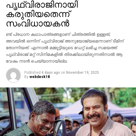
പൃഥ്വിരാജിനായി
പൃഥ്വിരാജ് സുകുമാരന്‍, പ്രിയങ്ക ചോപ്ര എന്നിവരുടെ
കരുതിയതെന്ന്
സാന്നിധ്യം ഇവന്റിനെ ദേശീയ തലത്തില്‍ തന്നെ
ശ്രദ്ധേയമാക്കി. ചിത്രത്തില്‍ പ്രിയങ്ക ചോപ്ര
സംവിധായകന്‍
മന്ദാകിനിയായി, പൃഥ്വിരാജ് സുകുമാരന്‍ കുംബയായി
പ്രത്യക്ഷപ്പെടും. 2027ലെ സങ്ക്രാന്തി റിലീസിനായി
ണ്ട് പ്രധാന കഥാപാത്രങ്ങളാണ് ചിത്രത്തില്‍ ഉള്ളത്,
‘വാരണസി’ ഒരുക്കപ്പെടുന്നുണ്ട്. എന്നാല്‍
അവയില്‍ ഒന്നിന് പൃഥ്വിരാജ് അനുയോജ്യമെന്നാണ് ടീമിന്
തോന്നിയത്. എന്നാല്‍ മമ്മൂട്ടിയുടെ ഡേറ്റ് ലഭിച്ച സമയത്ത്
ചിത്രത്തെക്കാള്‍ വലിയ ചര്‍ച്ചയാകുന്നത്
പൃഥ്വിരാജ് മറ്റ് സിനിമകളില്‍ തിരക്കിലായിരുന്നതിനാല്‍ ആ
സംവിധായകന്റെ പ്രസ്താവനയും അതിനുശേഷം
വേഷം നടന്‍ ചെയ്യാനായില്ല.
ഉയര്‍ന്ന പ്രതിഷേധങ്ങളുമാണ്.
Published
4 days ago
on
November 19, 2025
By
webdesk18