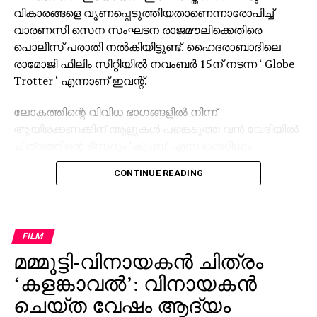
വികാരങ്ങളെ വൃണപ്പെടുത്തിയതാണെന്നാരോപിച്ച്
വാരണസി സെന സംഘടന രാജമൗലിക്കെതിരെ
പൊലീസ് പരാതി നല്‍കിയിട്ടുണ്ട്. ഹൈദരാബാദിലെ
രാമോജി ഫിലിം സിറ്റിയില്‍ നവംബര്‍ 15ന് നടന്ന ‘ Globe
Trotter ‘ എന്നാണ് ഇവന്റ്.
ലോകത്തിന്റെ വിവിധ ഭാഗങ്ങളില്‍ നിന്ന്
ആയിരക്കണക്കിന് ആളുകള്‍ പങ്കെടുത്ത വന്‍ വേദിയില്‍
ചിത്രത്തിന്റെ ടീസറും ‘കുംബ’ എന്ന ടൈറ്റിലും
പുറത്തിറക്കിയിരുന്നു. സാങ്കേതിക പ്രശ്‌നങ്ങള്‍ നേരിട്ട
CONTINUE READING
സമയത്താണ് രാജമൗലി വിവാദമായി മാറിയ പ്രസ്താവന
നടത്തിയതെന്ന് പരാതിയില്‍ ചൂണ്ടിക്കാണിക്കുന്നു.
‘സംവിധായകന്‍ രാജമൗലി ഹിന്ദു മതവികാരങ്ങളെ
വൃണപ്പെടുത്തി എന്നാരോപിച്ച് പരാതി ലഭിച്ചിട്ടുണ്ട്.
FILM
ഇതുവരെ കേസായി രജിസ്റ്റര്‍ ചെയ്തിട്ടില്ല.
മമ്മൂട്ടി-വിനായകന്‍ ചിത്രം
സംഭവത്തിന്റെ നിജസ്ഥിതി പരിശോധിച്ചു വരുന്നു’ എന്ന്
‘കളങ്കാവല്‍’: വിനായകന്‍
വാരണസി പൊലീസിന്റെ വക്താവ് അറിയിച്ചു. ചടങ്ങില്‍
ചെയ്ത വേഷം ആദ്യം
പ്രധാന താരങ്ങള്‍ ആയിരുന്ന മഹേഷ് ബാബു,