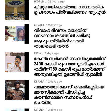
WORLD
22 hours ago
ക്യൂബയ്ക്കെതിരായ സാമ്പത്തിക
ഉപരോധം പിന്‍വലിക്കണം: യു.എന്‍
KERALA
2 days ago
വിവാഹ ദിവസം വധുവിന്
വാഹനാപകടത്തില്‍ പരിക്ക്;
ആശുപത്രിയില്‍ എത്തി
താലികെട്ടി വരന്‍
INDIA
2 days ago
കേന്ദ്ര സര്‍ക്കാര്‍ സംസ്‌കൃതത്തിന്
2400 കോടി രൂപ അനുവദിച്ചപ്പോള്‍
തമിഴിന് 150 കോടി രൂപ മാത്രമാണ്
അനുവദിച്ചത്: ഉദയനിധി സ്റ്റാലിന്‍
KERALA
2 days ago
പാലത്തായി കേസ്; പെൺകുട്ടിയെ
മാനസികമായി പീഡിപ്പിച്ച
കൗൺസലറെ സസ്പെൻഡ്
ചെയ്തു
KERALA
3 days ago