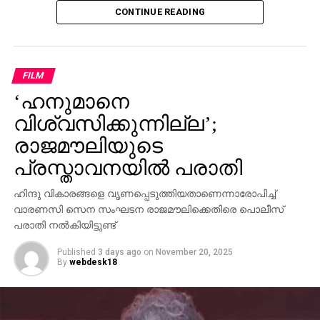
CONTINUE READING
പിണറായി വിജയന്‍ എന്തുകൊണ്ട് മൗനം പാലിക്കുന്നു.
സ്വന്തം നേതാക്കള്‍ ജയിലിലേക്ക് പോകുമ്പോള്‍
പാര്‍ട്ടിക്ക് ഒരു കുഴപ്പവുമില്ലെന്ന് പറയാന്‍ എം.വി
ഗോവിന്ദന് മാത്രമേ കഴിയൂവെന്നും വി.ഡി സതീശന്‍
FILM
പരിഹസിച്ചു. എന്തുകൊണ്ട് ദേവസ്വം ബോര്‍ഡ്
‘ഹനുമാനെ
പോറ്റിക്കെതിരെ പരാതി നല്‍കിയില്ലെന്നും പോറ്റി
കുടുങ്ങിയാല്‍ പലരും കുടുങ്ങും എന്ന് സിപിഎമ്മിന്
വിശ്വസിക്കുന്നില്ല’;
അറിയാമായിരുന്നുവെന്നും അദ്ദേഹം കൂട്ടിച്ചേര്‍ത്തു.
രാജമൗലിയുടെ
പ്രസ്താവനയില്‍ പരാതി
ഹിന്ദു വികാരങ്ങളെ വൃണപ്പെടുത്തിയതാണെന്നാരോപിച്ച്
വാരണസി സെന സംഘടന രാജമൗലിക്കെതിരെ പൊലീസ്
പരാതി നല്‍കിയിട്ടുണ്ട്
Published
3 days ago
on
November 20, 2025
By
webdesk18