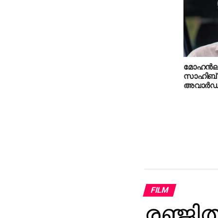
മോഹന്‍ല
സാഹിബ് 
അവാര്‍ഡ
FILM
രഞ്ജിത