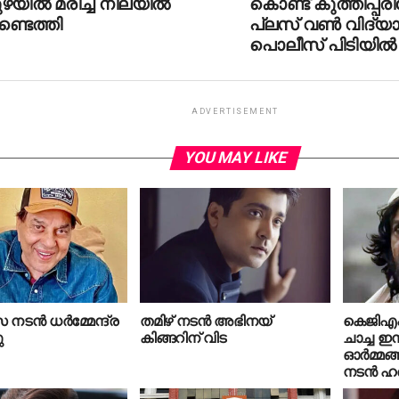
ുഴയിൽ മരിച്ച നിലയിൽ
കൊണ്ട് കുത്തിപ്പരിക്ക
്ടെത്തി
പ്ലസ് വണ്‍ വിദ്യാര
പൊലീസ് പിടിയില്‍
ADVERTISEMENT
YOU MAY LIKE
ന്‍ ധര്‍മ്മേന്ദ്ര
തമിഴ്‌ നടന്‍ അഭിനയ്
കെജിഎഫ
ു
കിങ്ങറിന് വിട
ചാച്ച ഇ
ഓര്‍മ്മങ
നടന്‍ ഹര