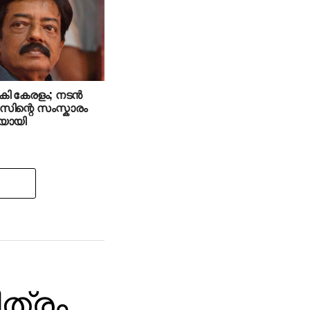
‍കി കേരളം; നടൻ
ിന്റെ സംസ്കാരം
ിയായി
ിത്രം