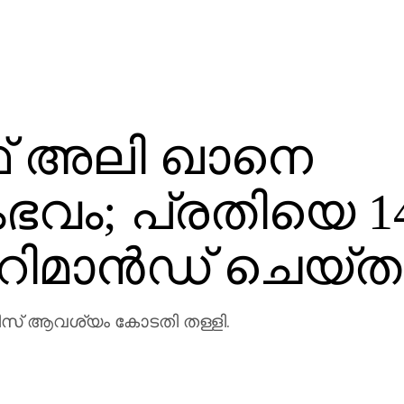
ഫ് അലി ഖാനെ
ഭവം; പ്രതിയെ 1
 റിമാന്‍ഡ് ചെയ്ത
ലീസ് ആവശ്യം കോടതി തള്ളി.