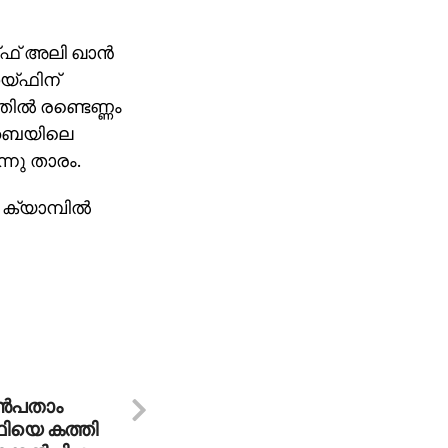
ഫ് അലി ഖാന്‍
െയ്ഫിന്
ില്‍ രണ്ടെണ്ണം
ുംബൈയിലെ
നു താരം.
്യാമ്പില്‍
ഒന്‍പതാം
്ഥിയെ കത്തി