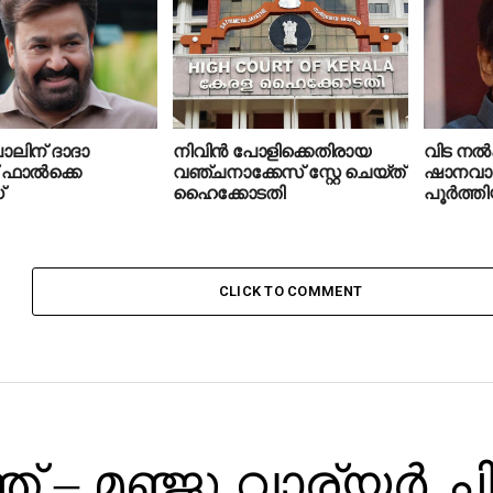
ാലിന് ദാദാ
നിവിന്‍ പോളിക്കെതിരായ
വിട നല്
ഫാല്‍ക്കെ
വഞ്ചനാക്കേസ് സ്റ്റേ ചെയ്ത്
ഷാനവാസ
്
ഹൈക്കോടതി
പൂർത്ത
CLICK TO COMMENT
്ത് – മഞ്ജു വാര്യർ ച