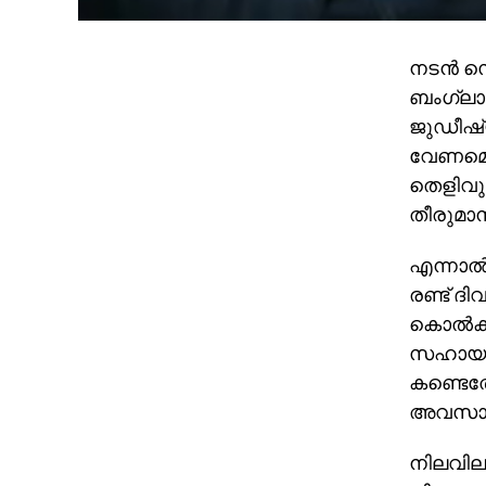
നടന്‍ 
ബംഗ്ലാ
ജുഡീഷ്യ
വേണമെന
തെളിവുകള
തീരുമാനി
എന്നാല
രണ്ട് ദ
കൊല്‍ക്
സഹായത്
കണ്ടെത
അവസാനിച
നിലവിലു