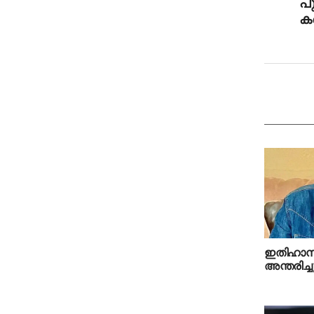
പ
കണ
ഇതിഹാസ നട
അന്തരിച്ച