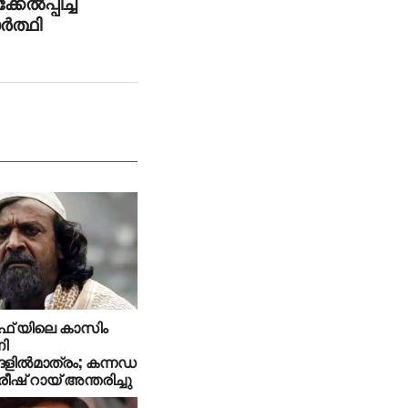
േല്‍പ്പിച്ച
്‍ത്ഥി
് യിലെ കാസിം
നി
്ങളില്‍മാത്രം; കന്നഡ
ീഷ് റായ് അന്തരിച്ചു