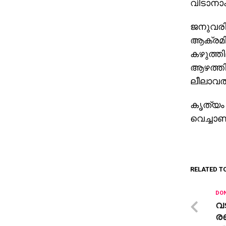
വിടാനാക
ജനുവരി 
ആക്രമിക
കഴുത്തി
ആഴത്തില
ലീലാവത
കൃത്യം 
വെച്ചാണ
RELATED T
DON
വ
ര