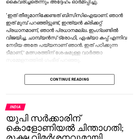
കൈവരിച്ചതെന്നും അദ്ദേഹം ഓര്‍മിപ്പിച്ചു.
‘ഇത് തീരുമാനിക്കേണ്ടത് ബിസിസിഐയാണ്. ഞാന്‍
ഇത് മുമ്പ് പറഞ്ഞിട്ടുണ്ട്, ഇന്ത്യന്‍ ക്രിക്കറ്റ്
പ്രധാനമാണ്, ഞാന്‍ പ്രധാനമല്ല. ഇംഗ്ലണ്ടില്‍
വിജയിച്ച, ചാമ്പ്യന്‍സ് ട്രോഫി, ഏഷ്യാ കപ്പ് എന്നിവ
നേടിയ അതേ പയ്യനാണ് ഞാന്‍. ഇത് പഠിക്കുന്ന
ടീമാണ്,’ മത്സരത്തിന് ശേഷമുള്ള വാര്‍ത്താ
സമ്മേളനത്തില്‍ ഗംഭീര് പറഞ്ഞു.
കൂടാതെ, തന്നില്‍ നിന്ന് ആരംഭിച്ച പ്രകടനത്തിന്
CONTINUE READING
എല്ലാവരും കുറ്റക്കാരാണെന്ന് മുന്‍ ഇന്ത്യന്‍ ഓപ്പണര്‍
പറഞ്ഞു. കുറ്റം എല്ലാവരുടെയും പേരിലാണെന്നും
തുടങ്ങുന്നത് എന്നില്‍ നിന്നാണെന്നും ഗംഭീര്‍ പറഞ്ഞു.
INDIA
‘ഞങ്ങള്‍ നന്നായി കളിക്കേണ്ടതുണ്ട്. 95/1 മുതല്‍ 122/7
യുപി സർക്കാരിന്
വരെ സ്വീകാര്യമല്ല. നിങ്ങള്‍ ഏതെങ്കിലും
വ്യക്തിയെയോ ഏതെങ്കിലും പ്രത്യേക
കൊളോണിയൽ ചിന്താഗതി;
ഷോട്ടിനെയോ കുറ്റപ്പെടുത്തരുത്. കുറ്റപ്പെടുത്തല്‍
രൂക്ഷ വിമർശനവുമായി