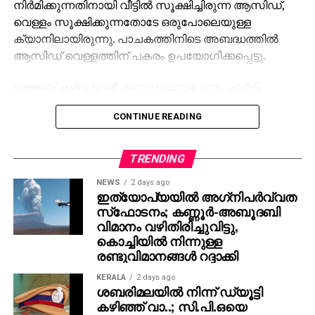
നിര്‍മിക്കുന്നതിനായി വീട്ടില്‍ സൂക്ഷിച്ചിരുന്ന ആസിഡ്,
വെള്ളം സൂക്ഷിക്കുന്നതോടേ ഒരുപോലെയുള്ള
ക്യാനിലായിരുന്നു. പാചകത്തിനിടെ അബദ്ധത്തില്‍
ആസിഡ് വെള്ളത്തിന് പകരം ഉപയോഗിക്കപ്പെട്ടു.
ഭക്ഷണം കഴിച്ച ഉടന്‍ തന്നെ വയറുവേദന, ഛര്‍ദി,
ശ്വസനാര്‍ത്ഥപ്രശ്‌നങ്ങള്‍ തുടങ്ങിയ
CONTINUE READING
അസ്വസ്ഥതകള്‍ പ്രകടമായതോടെ അയല്‍വാസികള്‍
എല്ലാവരെയും ആദ്യം പ്രദേശത്തെ
ആശുപത്രിയിലും തുടര്‍ന്ന് കൊല്‍ക്കത്തയിലെ
TRENDING
ആശുപത്രിയിലേക്കും മാറ്റി. ഒരു കുഞ്ഞിന്റെ നില
NEWS
2 days ago
അതീവ ഗുരുതരമായിരുന്നുവെന്ന് ആശുപത്രി
ഇത്യോപ്യയില്‍ അഗ്‌നിപര്‍വ്വത
സ്രോതസുകള്‍ അറിയിച്ചു. ഇപ്പോഴത്തെ
സ്‌ഫോടനം; കണ്ണൂർ-അബൂദബി
ആരോഗ്യനില സംബന്ധിച്ച വിവരങ്ങള്‍ ലഭ്യമല്ല.
വിമാനം വഴിതിരിച്ചുവിട്ടു,
കൊച്ചിയിൽ നിന്നുള്ള
സംഭവത്തിന്റെ പശ്ചാത്തലത്തില്‍ ആസിഡ് പോലുള്ള
രണ്ടുവിമാനങ്ങൾ റദ്ദാക്കി
രാസവസ്തുക്കള്‍ വീടുകളില്‍ സൂക്ഷിക്കുമ്പോള്‍
KERALA
2 days ago
പ്രത്യേക ജാഗ്രത പാലിക്കണമെന്ന് അധികൃതര്‍
ശബരിമലയില്‍ നിന്ന് ഡ്യൂട്ടി
മുന്നറിയിപ്പ് നല്‍കി.
കഴിഞ്ഞ് വാ..; സി.പി.ഒയെ