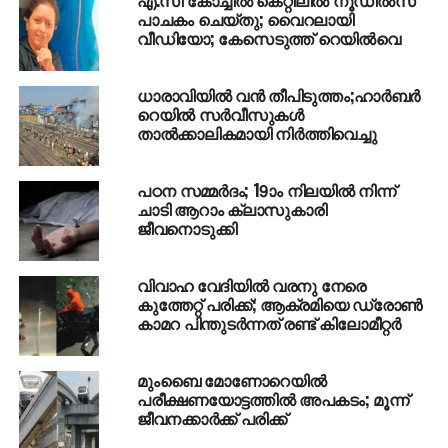
പി.കെ ഫിറോസ്
പാചകം ചെയ്തു; വൈറലായി
വീഡിയോ; കേസെടുത്ത് റെയില്‍വെ
DON'T MISS
വയനാട്ടില്‍ വീണ്ടും വന്യജീവി ആക്രമണം;
മുട്ടില്‍ മലയില്‍ പുലി ആക്രമണത്തില്‍ എസ്റ്റേറ്റ്
ധാരാവിയില്‍ വന്‍ തീപിടുത്തം;ഹാര്‍ബര്‍
തൊഴിലാളിക്ക് പരിക്ക്
റെയില്‍ സര്‍വീസുകള്‍
താല്‍ക്കാലികമായി നിര്‍ത്തിവെച്ചു
പഠന സമ്മര്‍ദം; 19ാം നിലയില്‍ നിന്ന്
ചാടി ആറാം ക്ലാസുകാരി
ജീവനൊടുക്കി
വിവാഹ വേദിയില്‍ വരനു നേരെ
കുത്തേറ്റ് പരിക്ക്; ആക്രമിയെ ഡ്രോണ്‍
കാമറ പിന്തുടര്‍ന്നത് രണ്ട് കിലോമീറ്റര്‍
മുംബൈ മോണോറെയില്‍
പരീക്ഷണയോട്ടത്തില്‍ അപകടം; മൂന്ന്
ജീവനക്കാര്‍ക്ക് പരിക്ക്