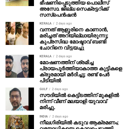
ഭീഷണിപ്പെടുത്തിയ പൊലീസ്
അസോ. ജില്ല സെക്രട്ടറിക്ക്
സസ്‌പെന്‍ഷന്‍
KERALA
2 days ago
വന്നത് ആളൂരിനെ കാണാന്‍,
മരിച്ചത് അറിയില്ലായിരുന്നു;
കുപ്രസിദ്ധ മോഷ്ടാവ് ബണ്ടി
ചോറിനെ വിട്ടയച്ചു
KERALA
2 days ago
മോഷണത്തിന് ശ്രമിച്ച
പ്രായപൂര്‍ത്തിയാകാത്ത കുട്ടികളെ
ക്രൂരമായി മര്‍ദിച്ചു; രണ്ട് പേര്‍
പിടിയില്‍
GULF
2 days ago
സൗദിയില്‍ കെട്ടിടത്തിന് മുകളില്‍
നിന്ന് വീണ് മലയാളി യുവാവ്
മരിച്ചു.
INDIA
2 days ago
നീലഗിരിയില്‍ കടുവ ആക്രമണം;
വയോധികയെ കൊലപ്പെടുത്തി