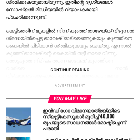
ശ്രമിക്കുകയുമായിരുന്നു. ഇതിന്റെ ദൃശ്യങ്ങള്‍
സോഷ്യല്‍ മീഡിയയില്‍ വ്യാപകമായി
പ്രചരിക്കുന്നുണ്ട്.
കെട്ടിടത്തിന് മുകളില്‍ നിന്ന് കുഞ്ഞ് താഴേയ്ക്ക് വീഴുന്നത്
ശ്രദ്ധയില്‍പ്പെട്ട ഭാവേഷ് ഓടിയെത്തുകയും കുഞ്ഞിനെ
കൈയില്‍ പിടിക്കാന്‍ ശ്രമിക്കുകയും ചെയ്തു. എന്നാല്‍
കുഞ്ഞ് ഭാവേഷിന്റെ കൈയില്‍ തട്ടി താഴെ വീണു.
തൊട്ടടുത്ത നിമിഷം തന്നെ ഭാവേഷ് കുഞ്ഞിനെ
വാരിയെടുത്തു. ഭാവേഷിന്റെ കൈയില്‍ തട്ടിയതിനാല്‍
CONTINUE READING
വീഴ്ചയുടെ ആഘാതം കുറഞ്ഞു. ഇതോടെ വലിയ
അപകടമാണ് ഒഴിവായത്. വീഡിയോ പുറത്തുവന്നതിന്
ADVERTISEMENT
പിന്നാലെ നിരവധി പേരാണ് ഭാവേഷിനെ അഭിനന്ദിച്ച്
രംഗത്തെത്തിയത്.
YOU MAY LIKE
ഇന്‍ഡിഗോ വിമാനയാത്രയ്ക്കിടെ
RELATED TOPICS:
LATEST NEWS
MUMBAI
സ്യൂട്ട്‌കേസുകള്‍ മുറിച്ച് 40,000
രൂപയുടെ സാധനങ്ങള്‍ മോഷ്ടിച്ചെന്ന്
UP NEXT
പരാതി
സ്വകാര്യ ലോബിക്ക് വേണ്ടി ഇടത് ഭരണകൂടം
സർക്കാർ ആശുപത്രികളെ ഇല്ലാതാക്കുന്നു:
എ.സി കോച്ചില്‍ കെറ്റിലില്‍ നൂഡില്‍സ്