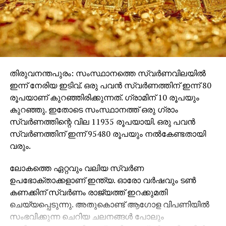
ഫലവത്തായില്ല എന്ന കണക്കുകൂട്ടലിലാണ് സമിതി.
ജയസാധ്യതയുള്ള മണ്ഡലങ്ങള്‍ തെരഞ്ഞെടുത്ത്
വന്‍തോതിലുള്ള പ്രചാരണങ്ങള്‍ക്കാണ് ദേശീയ
നേതൃത്വം ഒരുങ്ങുന്നത്. പശ്ചിമബംഗാളില്‍ ഇത്
നേരത്തെ തന്നെ ആരംഭിച്ചിട്ടുണ്ട്.
ഭുവനേശ്വറില്‍ പ്രധാനമന്ത്രിയുടെ റോഡ് ഷോയ്ക്ക്
തിരുവനന്തപുരം: സംസ്ഥാനത്തെ സ്വര്‍ണവിലയില്‍
ശേഷമാണ് നിര്‍വാഹക സമിതി ആരംഭിച്ചത്.
ഇന്ന് നേരിയ ഇടിവ്. ഒരു പവന്‍ സ്വര്‍ണത്തിന് ഇന്ന് 80
കേന്ദ്രമന്ത്രിമാര്‍, യു.പി മുഖ്യമന്ത്രി യോഗി
രൂപയാണ് കുറഞ്ഞിരിക്കുന്നത്. ഗ്രാമിന് 10 രൂപയും
ആദിത്യനാഥ് അടക്കം 13 ബി.ജെ.പി മുഖ്യമന്ത്രിമാര്‍
കുറഞ്ഞു. ഇതോടെ സംസ്ഥാനത്ത് ഒരു ഗ്രാം
തുടങ്ങിയവര്‍ സമിതിയില്‍ പങ്കെടുത്തു. പ്രധാനമന്ത്രി
സ്വര്‍ണത്തിന്റെ വില 11935 രൂപയായി. ഒരു പവന്‍
നരേന്ദ്രമോദിക്കും അമിത്ഷായ്ക്കും ഒപ്പം യോഗിയുടെ
സ്വര്‍ണത്തിന് ഇന്ന് 95480 രൂപയും നല്‍കേണ്ടതായി
ചിത്രവും സ്റ്റേജിലെ പശ്ചാത്തലത്തില്‍
വരും.
പ്രദര്‍ശിപ്പിച്ചിരുന്നു.
ലോകത്തെ ഏറ്റവും വലിയ സ്വര്‍ണ
ഇലക്ട്രോണിക് വോട്ടിങ് യന്ത്രങ്ങള്‍ക്കെതിരെ
ഉപഭോക്താക്കളാണ് ഇന്ത്യ. ഓരോ വര്‍ഷവും ടണ്‍
പ്രതിപക്ഷം ഉന്നയിച്ച പരാതികളും സമിതി ചര്‍ച്ച
കണക്കിന് സ്വര്‍ണം രാജ്യത്ത് ഇറക്കുമതി
ചെയ്തു. ഓരോ തെരഞ്ഞെടുപ്പിനു ശേഷവും
ചെയ്യപ്പെടുന്നു. അതുകൊണ്ട് ആഗോള വിപണിയില്‍
പ്രതിപക്ഷം ഓരോ പ്രശ്‌നങ്ങള്‍ ഉയര്‍ത്തുകയാണെന്ന്
സംഭവിക്കുന്ന ചെറിയ ചലനങ്ങള്‍ പോലും
യോഗത്തില്‍ മോദി പറഞ്ഞു. ഡല്‍ഹി തെരഞ്ഞെടുപ്പിന്