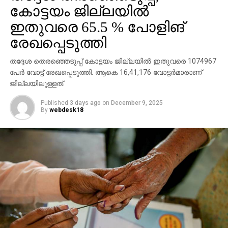
തദ്ദേശ തെരഞ്ഞെടുപ്പില്‍ രണ്ടാംഘട്ട വോട്ടെടുപ്പ്
കോട്ടയം ജില്ലയില്‍
നടക്കുന്നതിനിടെയാണ് ആക്രമണം. ഇന്ന് തൃശൂര്‍,
ഇതുവരെ 65.5 % പോളിങ്
പാലക്കാട്, മലപ്പുറം, കോഴിക്കോട്, വയനാട്, കണ്ണൂര്‍,
രേഖപ്പെടുത്തി
കാസര്‍കോട് ജില്ലകളിലാണ് വോട്ടെടുപ്പ് നടക്കുന്നത്.
തദ്ദേശ തെരഞ്ഞെടുപ്പ് കോട്ടയം ജില്ലയില്‍ ഇതുവരെ 1074967
പേര്‍ വോട്ട് രേഖപ്പെടുത്തി. ആകെ 16,41,176 വോട്ടര്‍മാരാണ്
ജില്ലയിലുള്ളത്.
Published
3 days ago
on
December 9, 2025
By
webdesk18