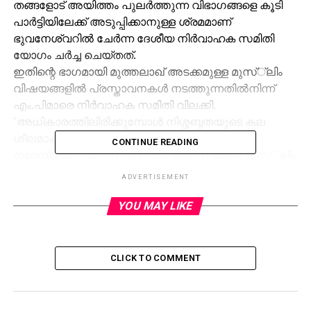
തങ്ങളോട് അയിത്തം പുലര്‍ത്തുന്ന വിഭാഗങ്ങളെ കൂടി
പാര്‍ട്ടിയിലേക്ക് അടുപ്പിക്കാനുള്ള ശ്രമമാണ്
ഭുവനേശ്വറില്‍ ചേര്‍ന്ന ദേശീയ നിര്‍വാഹക സമിതി
യോഗം ചര്‍ച്ച ചെയ്തത്.
ഇതിന്റെ ഭാഗമായി മുത്തലാഖ് അടക്കമുള്ള മുസ്്‌ലിം
വിഷയങ്ങളില്‍ പ്രസ്താവനകള്‍ നടത്തുന്നതില്‍നിന്ന്
എം.പിമാരെ നിര്‍വാഹക സമിതി വിലക്കി.
‘അധികാരത്തിലിരിക്കുമ്പോള്‍ നിശ്ശബ്ദതയുടെ കല
ശീലമാക്കണം’ എന്നായിരുന്നു പ്രധാനമന്ത്രി
CONTINUE READING
നരേന്ദ്രമോദിയുടെ നിര്‍ദേശം. അതേസമയം, മുസ്്‌ലിം
സ്ത്രീകള്‍ക്കിടയില്‍ മുത്തലാഖിനെതിരെ പ്രചാരണം
ADVERTISEMENT
നടത്താന്‍ ബി.ജെ.പി തീരുമാനിച്ചിട്ടുണ്ട്. ഓരോ
ജില്ലയിലും മുത്തലാഖിന്റെ ഇരകളെ ബി.ജെ.പി വനിതാ
YOU MAY LIKE
അംഗങ്ങള്‍ സന്ദര്‍ശിക്കണമെന്ന് പ്രധാനമന്ത്രി
നിര്‍ദേശിച്ചു. ഇതിന് കര്‍മസേന രൂപീകരിക്കാനും
തീരുമാനമായിട്ടുണ്ട്.
CLICK TO COMMENT
മുസ്‌ലിം പിന്നാക്ക വിഭാഗങ്ങളെ ഉള്‍പ്പെടുത്തി പിന്നാക്ക
കമ്മീഷന്‍ (ഒ.ബി.സി കമ്മീഷന്‍) രൂപീകരിക്കാനുള്ള നീക്കം
ശക്തിപ്പെടുത്താന്‍ സമിതി തീരുമാനിച്ചിട്ടുണ്ട്. ഇത്