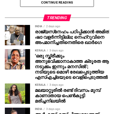
CONTINUE READING
ഈരാറ്റുപേട്ട: 80.04%
ബ്ലോക്ക് പഞ്ചായത്തുകള്‍
TRENDING
ഏറ്റുമാനൂര്‍:66.23%
INDIA
2 days ago
രാജ്യസ്‌നേഹം പഠിപ്പിക്കാന്‍ അമിത്
ഉഴവൂര്‍ :63.06%
ഷാ വളര്‍ന്നിട്ടില്ല; നെഹ്‌റുവിനെ
ളാലം :63.26%
അപമാനിച്ചതിനെതിരെ ഖാര്‍ഗെ
ഈരാറ്റുപേട്ട :66.34%
പാമ്പാടി : 66.26%
KERALA
3 days ago
‘ഒരു സ്ത്രീക്കും
മാടപ്പള്ളി :62.36%
അനുഭവിക്കാനാകാത്ത ക്രൂരത ആ
വാഴൂര്‍ :65.78%
നടുക്കം ഇന്നും മനസില്‍’;
കാഞ്ഞിരപ്പള്ളി: 64.68%
നടിയുടെ മൊഴി രേഖപ്പെടുത്തിയ
പള്ളം:64.76 %
എസ്എച്ച്ഒയുടെ വെളിപ്പെടുത്തല്‍
വൈക്കം: 72.6%
KERALA
3 days ago
കടുത്തുരുത്തി: 66.7%
മലയാറ്റൂരില്‍ രണ്ട് ദിവസം മുമ്പ്
കാണാതായ പെണ്‍കുട്ടി
മരിച്ചനിലയില്‍
INDIA
3 days ago
ആര്‍എസ്എസ് പിന്തുടരുന്നത്