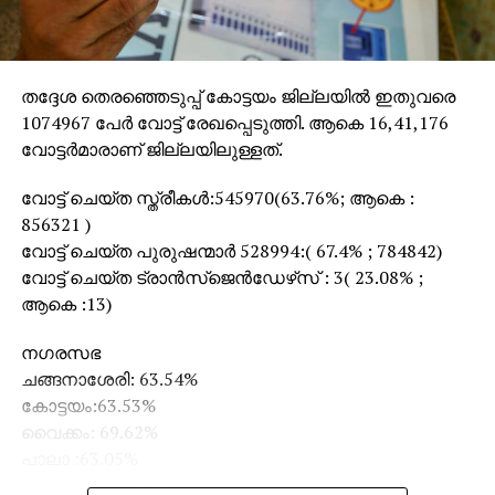
തദ്ദേശ തെരഞ്ഞെടുപ്പ് കോട്ടയം ജില്ലയില്‍ ഇതുവരെ
1074967 പേര്‍ വോട്ട് രേഖപ്പെടുത്തി. ആകെ 16,41,176
വോട്ടര്‍മാരാണ് ജില്ലയിലുള്ളത്.
വോട്ട് ചെയ്ത സ്ത്രീകള്‍:545970(63.76%; ആകെ :
856321 )
വോട്ട് ചെയ്ത പുരുഷന്മാര്‍ 528994:( 67.4% ; 784842)
വോട്ട് ചെയ്ത ട്രാന്‍സ്‌ജെന്‍ഡേഴ്‌സ് : 3( 23.08% ;
ആകെ :13)
നഗരസഭ
ചങ്ങനാശേരി: 63.54%
കോട്ടയം:63.53%
വൈക്കം: 69.62%
പാലാ :63.05%
ഏറ്റുമാനൂര്‍: 65.22%