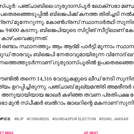
്പൂര്‍: പഞ്ചാബിലെ ഗുരുദാസ്പൂര്‍ ലോക്‌സഭാ മണ്ഡ
പതെരഞ്ഞെടുപ്പില്‍ ബിജെപിക്ക് കനത്ത തിരിച്ചടി നല്‍
രസ് മുന്നേറുന്നു. കോണ്‍ഗ്രസ് സ്ഥാനാര്‍ത്ഥി സുനില
ഷം 94000 കടന്നു. ബിജെപിയുടെ സിറ്റിങ് സീറ്റിലാണ് ക
റം കാഴ്ചവെക്കുന്നത്.
രണ്ടാം സ്ഥാനത്തും ആം ആദ്മി പാര്‍ട്ടി മൂന്നാം സ്ഥാ
ഡ് താരവും ബിജെപി നേതാവുമായിരുന്ന വിനോദ് ഖന
ത്തെത്തുടര്‍ന്നാണ് ഗുരുദാസ്പൂരില്‍ ഉപതെരഞ്ഞെടുപ
ണ്ടില്‍ തന്നെ 14,316 വോട്ടുകളുടെ ലീഡ് നേടി സുനില്
 ഉറപ്പിച്ചിരുന്നു. പഞ്ചാബ് മുഖ്യമന്ത്രി അമരീന്ദര്‍ 
 അനുയായിയായ ജാഖര്‍ കഴിഞ്ഞ തവണ പ്രതിപക്ഷ നേ
ാ മുന്‍ സ്പീക്കര്‍ ബല്‍റാം ജാഖറിന്റെ മകനാണ് സുനില
OPICS:
BJP
CONGRESS
GURDASPUR ELECTION
SUNIL JAKHAR
'T MISS
UP NEXT