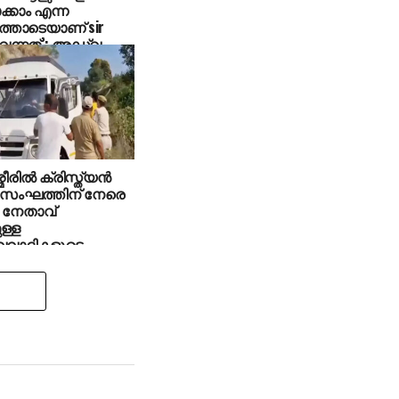
ക്കാം എന്ന
്തോടെയാണ് sir
വന്നത്’: അഡ്വ.
 ബീരാൻ എംപി
മീരില്‍ ക്രിസ്ത്യന്‍
 സംഘത്തിന് നേരെ
 നേതാവ്
ള്ള
്വവാദികളുടെ
ണം