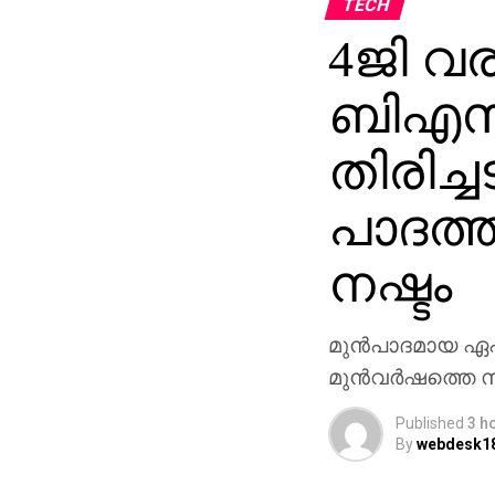
TECH
4ജി വരു
ബിഎസ
തിരിച്ച
പാദത്
നഷ്ടം
മുന്‍പാദമായ ഏപ്
മുന്‍വര്‍ഷത്തെ 
Published
3 h
By
webdesk1