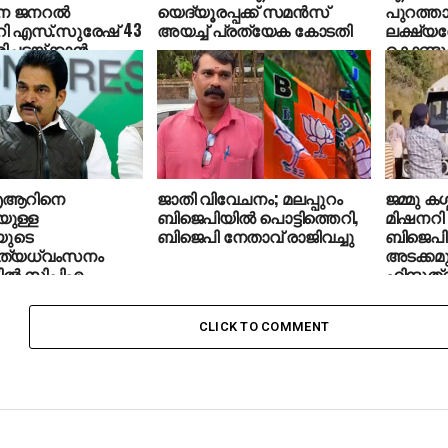
 ജനറല്‍
യെദ്യൂരപ്പക്ക് സമന്‍സ്
പുറത്താ
റി എസ്.സുരേഷ് 43
അയച്ച് പ്രത്യേക കോടതി
ലക്ഷ്യത
ച്ചടയ്ക്കാന്‍
കൊണ്ടു
ഹാരിസ്
ഐആറിനെ
ജാതി വിവേചനം; മലപ്പുറം
ജമ്മു കശ്
യുള്ള
ബിജെപിയില്‍ പൊട്ടിത്തെറി,
മിഷനറി
യുടെ
ബിജെപി നേതാവ് രാജിവച്ചു
ബിജെപി
ത്യധ്വംസനം
അടക്കമു
ില്‍ സിപിഎം
ഹിന്ദുത
്തിക്കുന്നു’: കെസി
ആക്രമ
പാല്‍ എംപി
CLICK TO COMMENT