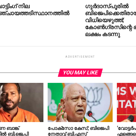
ട്ടിംഗ് നില
ഗുര്‍ദാസ്പൂരില്‍
ഞ്ചായത്തടിസ്ഥാനത്തില്‍
ബിജെപിക്കെതിരാ
വിധിയെഴുത്ത്;
കോണ്‍ഗ്രസിന്റെ ഭ
ലക്ഷം കടന്നു
ADVERTISEMENT
YOU MAY LIKE
ബാങ്ക്
പോക്‌സോ കേസ്; ബിജെപി
‘വോട്ടര്‍
ില്‍ ബി.ജെ.പി
നേതാവ് ബി.എസ്
എങ്ങെ