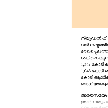
ന്യൂഡല്‍ഹി
വന്‍ നഷ്ടത്ത
രേഖപ്പെടുത്
ശക്തമാക്കുന
1,347 കോടി ര
1,048 കോടി ര
കോടി ആയിരുന
ബാധ്യതകളുട
അതേസമയം, 4
ഉയര്‍ന്നതും 