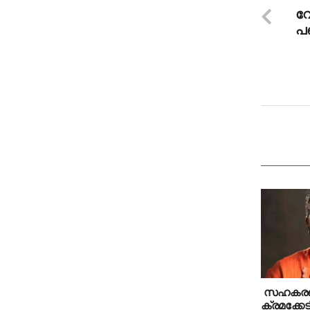
വോ
പ
സഹകരണ 
ക്രമക്കേട