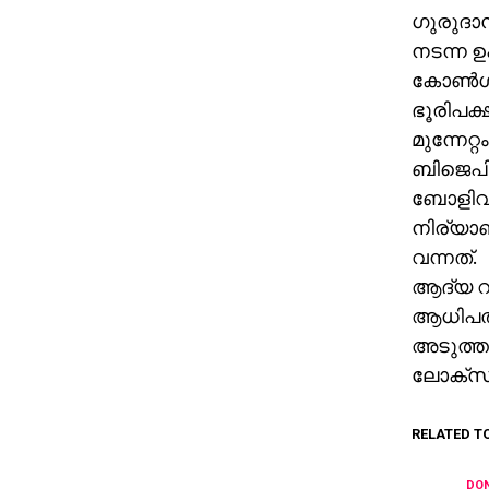
ഗുരുദാസ
നടന്ന ഉ
കോണ്‍ഗ്
ഭൂരിപക്
മുന്നേറ്
ബിജെപി 
ബോളിവു
നിര്യാണ
വന്നത്.
ആദ്യ റൗ
ആധിപത്യം
അടുത്ത
ലോക്‌സഭ
RELATED T
DON