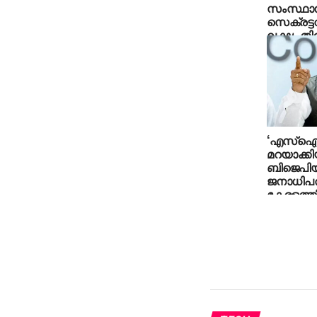
സംസ്ഥാന
സെക്രട്ട
ലക്ഷം തിരി
ഉത്തരവ്
‘എസ്‌
മറയാക്കി
ബിജെപി
ജനാധിപ
കേരളത്ത
അനുവര്‍ത
വേണുഗോ