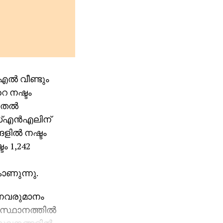
്‍ വീണ്ടും
റെ നഷ്ടം
തല്‍
സ്എന്‍എലിന്
ളില്‍ നഷ്ടം
ം 1,242
ാണുന്നു.
തനവരുമാനം
ിസ്ഥാനത്തില്‍