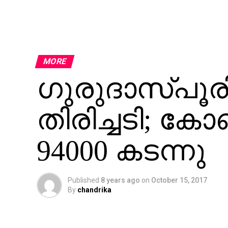
MORE
ഗുരുദാസ്പൂരി
തിരിച്ചടി; കോ
94000 കടന്നു
Published
8 years ago
on
October 15, 2017
By
chandrika