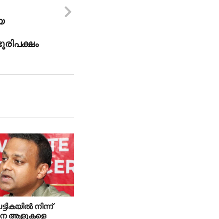
യ
ൂരിപക്ഷം
പട്ടികയില്‍ നിന്ന്
നെ ആളുകളെ