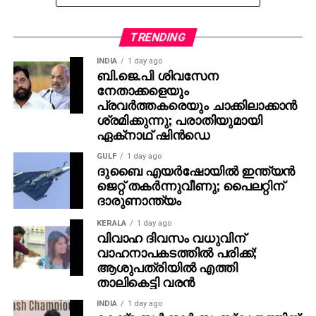
എക്‌സിക്യൂട്ടീവ് പ്രൊഡ്യൂസര്‍ വിവേക് ദാമോദരന്‍
വഴിയാണ് മമ്മൂട്ടിയെ സമീപിച്ചത്. ഇതിനകം തന്നെ
തങ്ങള്‍ക്ക് മനസ്സിലുണ്ടായിരുന്നതുപോലെ തന്നെയാണ്
TRENDING
പൃഥ്വിരാജും ആ വേഷം മമ്മൂക്ക ചെയ്യണം എന്ന്
INDIA
1 day ago
നിര്‍ദേശിച്ചതെന്നും അദ്ദേഹം വെളിപ്പെടുത്തി. ജിതിന്‍
ബി.ജെ.പി ശിവസേന
നേതാക്കളെയും
കെ. ജോസ് പറഞ്ഞു പോലെ, വിനായകന്‍ അവതരിപ്പിച്ച
പ്രവര്‍ത്തകരെയും ചാക്കിലാക്കാന്‍
വേഷം തന്നെയാണ് ആദ്യം പൃഥ്വിരാജിന്
ശ്രമിക്കുന്നു; പരാതിയുമായി
പരിഗണിച്ചത്. മമ്മൂട്ടി കമ്പനി നിര്‍മിച്ച ‘കളങ്കാവല്‍’
ഏക്‌നാഥ് ഷിന്‍ഡെ
നവംബര്‍ 27ന് തീയേറ്ററുകളില്‍ റിലീസ് ചെയ്യും.
GULF
1 day ago
ദുബൈ എയര്‍ഷോയില്‍ ഇന്ത്യന്‍
ജെറ്റ് തകര്‍ന്നുവീണു; പൈലറ്റിന്
ദാരുണാന്ത്യം
KERALA
1 day ago
വിവാഹ ദിവസം വധുവിന്
വാഹനാപകടത്തില്‍ പരിക്ക്;
ആശുപത്രിയില്‍ എത്തി
താലികെട്ടി വരന്‍
INDIA
1 day ago