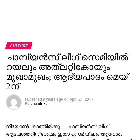
CULTURE
ചാമ്പ്യന്‍സ് ലീഗ് സെമിയില്‍
റയലും അത്‌ലറ്റികോയും
മുഖാമുഖം; ആദ്യപാദം മെയ്
2ന്
Published
9 years ago
on
April 21, 2017
By
chandrika
നിയോണ്‍: കാത്തിരിക്കൂ….. ചാമ്പ്യന്‍സ് ലീഗ്
ആവേശത്തിന് ശേഷം ഇതാ സെമിയിലും ആവേശം