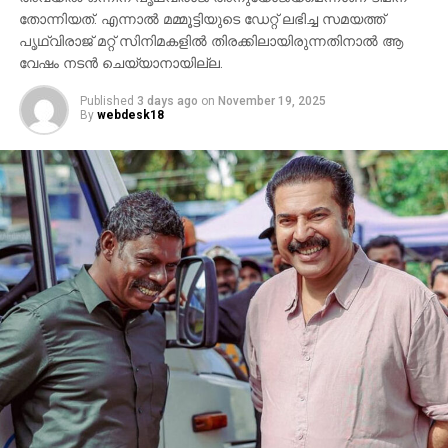
തോന്നിയത്. എന്നാല്‍ മമ്മൂട്ടിയുടെ ഡേറ്റ് ലഭിച്ച സമയത്ത്
ചിത്രത്തെക്കാള്‍ വലിയ ചര്‍ച്ചയാകുന്നത്
പൃഥ്വിരാജ് മറ്റ് സിനിമകളില്‍ തിരക്കിലായിരുന്നതിനാല്‍ ആ
സംവിധായകന്റെ പ്രസ്താവനയും അതിനുശേഷം
വേഷം നടന്‍ ചെയ്യാനായില്ല.
ഉയര്‍ന്ന പ്രതിഷേധങ്ങളുമാണ്.
Published
3 days ago
on
November 19, 2025
By
webdesk18