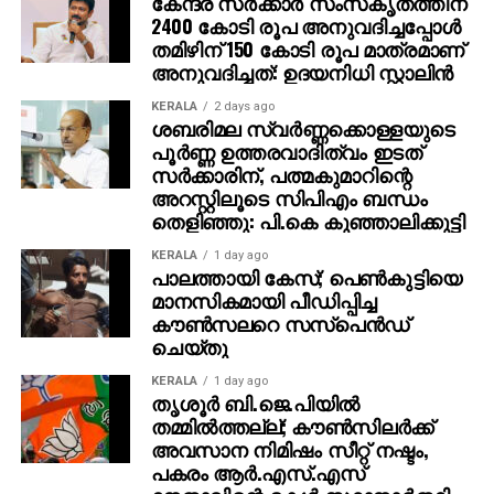
കേന്ദ്ര സര്‍ക്കാര്‍ സംസ്‌കൃതത്തിന്
2400 കോടി രൂപ അനുവദിച്ചപ്പോള്‍
തമിഴിന് 150 കോടി രൂപ മാത്രമാണ്
അനുവദിച്ചത്: ഉദയനിധി സ്റ്റാലിന്‍
KERALA
2 days ago
ശബരിമല സ്വര്‍ണ്ണക്കൊള്ളയുടെ
പൂര്‍ണ്ണ ഉത്തരവാദിത്വം ഇടത്
സര്‍ക്കാരിന്, പത്മകുമാറിന്റെ
അറസ്റ്റിലൂടെ സിപിഎം ബന്ധം
തെളിഞ്ഞു: പി.കെ കുഞ്ഞാലിക്കുട്ടി
KERALA
1 day ago
പാലത്തായി കേസ്; പെൺകുട്ടിയെ
മാനസികമായി പീഡിപ്പിച്ച
കൗൺസലറെ സസ്പെൻഡ്
ചെയ്തു
KERALA
1 day ago
തൃശൂര്‍ ബി.ജെ.പിയില്‍
തമ്മില്‍ത്തല്ല്; കൗണ്‍സിലര്‍ക്ക്
അവസാന നിമിഷം സീറ്റ് നഷ്ടം,
പകരം ആര്‍.എസ്.എസ്