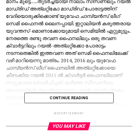
മാനം മുട്ടെ…..തുടര്‍ച്ചയായി നാലാം സീസണിലും റയല്‍
മാഡ്രിഡ് അത്‌ലറ്റികോ മാഡ്രിഡ് പോരാട്ടത്തിന്
വേദിയൊരുക്കിക്കൊണ്ട് യുവേഫ ചാമ്പ്യന്‍സ് ലീഗ്
സെമി ഫൈനല്‍ ലൈനപ്പായി. ഇറ്റാലിയന്‍ കരുത്തരായ
യുവന്തസ്-മൊണാക്കോയുമായി സെമിയില്‍ ഏറ്റുമുട്ടും.
നേരത്തെ രണ്ടു തവണ ഫൈനലിലും ഒരു തവണ
ക്വാര്‍ട്ടറിലും റയല്‍-അത്‌ലറ്റിക്കോ പോരാട്ടം
നടന്നതെങ്കില്‍ ഇത്തവണ അത് സെമി ഫൈനലിലേക്ക്
വഴി മാറിയെന്നു മാത്രം. 2014, 2016 ലും യുവേഫ
ചാമ്പ്യന്‍സ് ലീഗ് ഫൈനലില്‍ അത്‌ലറ്റിക്കോയെ
കീഴടക്കിയ റയല്‍ 2015 ല്‍ ക്വാര്‍ട്ടര്‍ ഫൈനലിലാണ്
നാട്ടുകാരെ തോല്‍പിച്ചത്. കഴിഞ്ഞ സീസണിലെ
ഫൈനലിന്റെ ആവര്‍ത്തനമായ റയല്‍-അത്‌ലറ്റിക്കോ
മത്സരത്തിന്റെ ആദ്യ പാദം റയലിന്റെ തട്ടകമായ
CONTINUE READING
സാന്റിയാഗോ ബര്‍ണബ്യൂവില്‍ മെയ് രണ്ടിന് രാത്രി
നടക്കും. മൊണോക്കോ-യുവെ മല്‍സരം മൂന്നിന്
ADVERTISEMENT
രാത്രിയാണ്. തൊട്ടടുത്ത ആഴ്ചയില്‍ റിട്ടേണ്‍ ലഗ്
YOU MAY LIKE
മത്സരങ്ങളും നടക്കും. മൊണാക്കോയുടെ ഹോം
ഗ്രൗണ്ടാ. സ്‌റ്റേഡ് ലൂയിസിലാണ് മൊണാക്കോ-