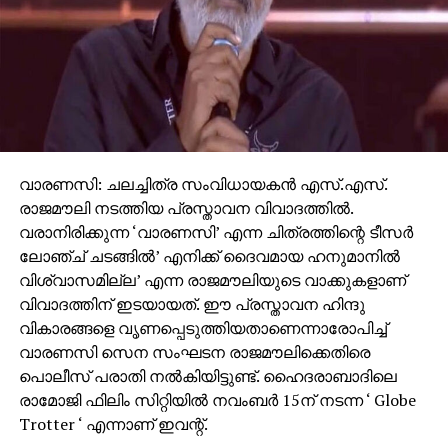
ചരിത്രമൊന്നും പറയാന്‍ മൊണാക്കോയ്ക്കില്ല.
RELATED TOPICS:
UP NEXT
‘ബാബരി മസ്ജിദ് തകര്‍ക്കാന്‍ ആവശ്യപ്പെട്ടത്
ഞാന്‍’ അവകാശവാദവുമായി ബിജെപി നേതാവ്
രംഗത്ത്
വാരണസി: ചലച്ചിത്ര സംവിധായകന്‍ എസ്.എസ്.
DON'T MISS
രാജമൗലി നടത്തിയ പ്രസ്താവന വിവാദത്തില്‍.
നെല്ലിയാമ്പതി: ഏറ്റെടുത്തത്
തിരിച്ചുനല്‍കണമെന്ന് സുപ്രീംകോടതി
വരാനിരിക്കുന്ന ‘വാരണസി’ എന്ന ചിത്രത്തിന്റെ ടീസര്‍
ലോഞ്ച് ചടങ്ങില്‍’ എനിക്ക് ദൈവമായ ഹനുമാനില്‍
വിശ്വാസമില്ല’ എന്ന രാജമൗലിയുടെ വാക്കുകളാണ്
വിവാദത്തിന് ഇടയായത്. ഈ പ്രസ്താവന ഹിന്ദു
വികാരങ്ങളെ വൃണപ്പെടുത്തിയതാണെന്നാരോപിച്ച്
വാരണസി സെന സംഘടന രാജമൗലിക്കെതിരെ
പൊലീസ് പരാതി നല്‍കിയിട്ടുണ്ട്. ഹൈദരാബാദിലെ
രാമോജി ഫിലിം സിറ്റിയില്‍ നവംബര്‍ 15ന് നടന്ന ‘ Globe
Trotter ‘ എന്നാണ് ഇവന്റ്.