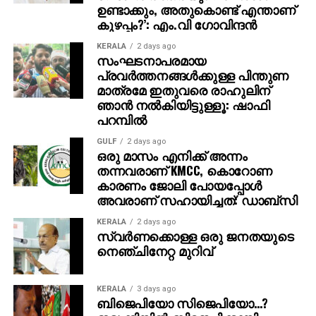
ഉണ്ടാക്കും, അതുകൊണ്ട് എന്താണ്
കുഴപ്പം?’: എം.വി ഗോവിന്ദന്‍
KERALA
2 days ago
സംഘടനാപരമായ
പ്രവര്‍ത്തനങ്ങള്‍ക്കുള്ള പിന്തുണ
മാത്രമേ ഇതുവരെ രാഹുലിന്
ഞാന്‍ നല്‍കിയിട്ടുള്ളൂ: ഷാഫി
പറമ്പില്‍
GULF
2 days ago
ഒരു മാസം എനിക്ക് അന്നം
തന്നവരാണ് KMCC, കൊറോണ
കാരണം ജോലി പോയപ്പോൾ
അവരാണ് സഹായിച്ചത്: ഡാബ്സി
KERALA
2 days ago
സ്വര്‍ണക്കൊള്ള ഒരു ജനതയുടെ
നെഞ്ചിനേറ്റ മുറിവ്
KERALA
3 days ago
ബിജെപിയോ സിജെപിയോ…?