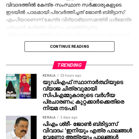
വിവാദത്തില്‍ കേന്ദ്ര-സംസ്ഥാന സര്‍ക്കാരുകളുടെ
ഇടയില്‍ പാലമായി പ്രവര്‍ത്തിച്ചത് ജോണ്‍ ബ്രിട്ടാസ്
എംപിയാണെന്ന് കേന്ദ്ര വിദ്യാഭ്യാസമന്ത്രി ധര്‍മേന്ദ്ര
പ്രധാന്‍ കഴിഞ്ഞ ദിവസം പറഞ്ഞിരുന്നു.
വിദ്യാഭ്യാസമന്ത്രി ശിവന്‍കുട്ടിയോടൊപ്പം പലതവണ
താന്‍ കേന്ദ്രമന്ത്രിയെ കാണാന്‍ പോയിട്ടുണ്ടെന്ന്
CONTINUE READING
ബ്രിട്ടാസ് സമ്മതിക്കുകയും ചെയ്തിരുന്നു. ഇതിന്
പിന്നാലെ സര്‍ക്കാരിനും ബ്രിട്ടാസിനുമെതിരെ കനത്ത
പ്രതിഷേധവുമായി പ്രതിപക്ഷം രംഗത്തെത്തിയിരുന്നു.
TRENDING
KERALA
23 hours ago
ശബരിമല സ്വര്‍ണക്കൊള്ളയിലെ അന്വേഷണത്തെ
യുഡിഎഫ് സ്ഥാനാര്‍ത്ഥിയുടെ
കുറിച്ചുള്ള ചോദ്യത്തിന് അന്വേഷണറിപ്പോര്‍ട്ട്
വ്യാജ ചിത്രവുമായി
പുറത്തുവന്നാല്‍ തങ്ങള്‍ കടുത്ത നിലപാട്
സിപിഎമ്മുകാരുടെ വര്‍ഗീയ
എടുക്കുമെന്നായിരുന്നു ഗോവിന്ദന്റെ മറുപടി. ഒ.
പ്രചാരണം; കുറ്റക്കാര്‍ക്കെതിരെ
നിയമ നടപടി
രാജഗോപാലും സുരേഷ്‌ഗോപിയും ജയിച്ചത്
കോണ്‍ഗ്രസിന്റെ വോട്ട് കിട്ടിയിട്ടാണെന്നും നേമത്ത്
KERALA
2 days ago
മത്സരിച്ചാല്‍ രാജീവ് ചന്ദ്രശേഖര്‍
പിഎം ശ്രീ- ജോണ്‍ ബ്രിട്ടാസ്
വിവാദം: ‘ഇനിയും എത്ര പാലങ്ങള്‍
തോറ്റുതുന്നംപാടുമെന്നും എം.വി ഗോവിന്ദന്‍
വേണോ അത്രയും പാലങ്ങള്‍
കൂട്ടിച്ചേര്‍ത്തു.