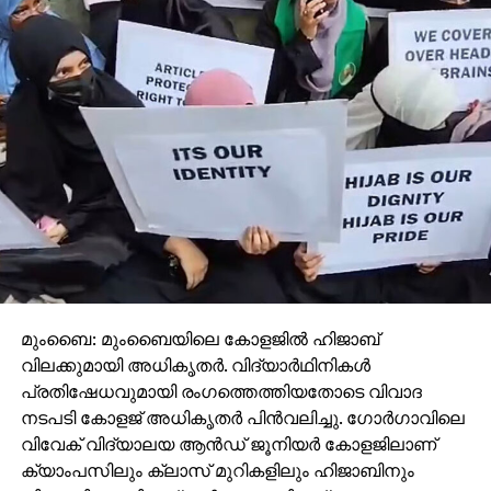
മുംബൈ: മുംബൈയിലെ കോളജിൽ ഹിജാബ്
വിലക്കുമായി അധികൃതർ. വിദ്യാർഥിനികൾ
പ്രതിഷേധവുമായി രം​ഗത്തെത്തിയതോടെ വിവാദ
നടപടി കോളജ് അധികൃതർ പിൻവലിച്ചു. ഗോർ​ഗാവിലെ
വിവേക് വിദ്യാലയ ആൻഡ് ജൂനിയർ കോളജിലാണ്
ക്യാംപസിലും ക്ലാസ് മുറികളിലും ഹിജാബിനും