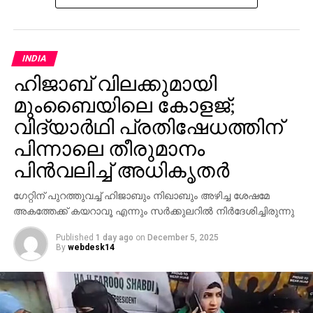
കതിരേശന്‍-മീനാക്ഷി ദമ്പതികള്‍ രംഗത്തെത്തിയതോടെ
അതിനെതിരെ ധനുഷ് ഹൈക്കോടതിയെ
INDIA
സമീപിക്കുകയായിരുന്നു. കോടതി നിര്‍ദ്ദേശ പ്രകാരം
ഹിജാബ് വിലക്കുമായി
അടയാള പരിശോധനക്ക് കഴിഞ്ഞ ആഴ്ച്ച ധനുഷ്
കോടതിയിലെത്തിയിരുന്നു. അമ്മക്കൊപ്പമായിരുന്നു
മുംബൈയിലെ കോളജ്;
ധനുഷെത്തിയത്.
വിദ്യാർഥി പ്രതിഷേധത്തിന്
പിന്നാലെ തീരുമാനം
RELATED TOPICS:
ACTOR DHANUSH
പിൻ‌വലിച്ച് അധികൃതർ
UP NEXT
നോട്ട് നിരോധനം അരുണ്‍ ജെയ്റ്റ്‌ലി
​ഗേറ്റിന് പുറത്തുവച്ച് ഹിജാബും നിഖാബും അഴിച്ച ശേഷമേ
അറിഞ്ഞിരുന്നോ? വിചിത്ര മറുപടിയുമായി
അകത്തേക്ക് കയറാവൂ എന്നും സർക്കുലറിൽ നിർദേശിച്ചിരുന്നു
ധനമന്ത്രാലയം
Published
1 day ago
on
December 5, 2025
DON'T MISS
By
webdesk14
ദൈവത്തിന്റെ സ്വന്തം നാടെന്ന് ഇനി പറയരുത്:
എ.കെ ആന്റണി