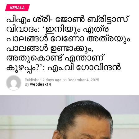
കൊല്ലപ്പെട്ടിരുന്നു. ഇതിനു പിന്നാലെ രണ്ടുമാസത്തെ
KERALA
ഇടവേളയ്ക്കു ശേഷം വിജയ് പൊതുപരിപാടികളിൽ
പിഎം ശ്രീ- ജോണ്‍ ബ്രിട്ടാസ്
സജീവമാകുന്നതിന്റെ ഭാഗമായാണ് പുതുച്ചേരിയിൽ
പൊതുയോഗം നടത്തുന്നത്.
വിവാദം: ‘ഇനിയും എത്ര
പാലങ്ങള്‍ വേണോ അത്രയും
പാലങ്ങള്‍ ഉണ്ടാക്കും,
അതുകൊണ്ട് എന്താണ്
കുഴപ്പം?’: എം.വി ഗോവിന്ദന്‍
Published
2 days ago
on
December 4, 2025
By
webdesk14