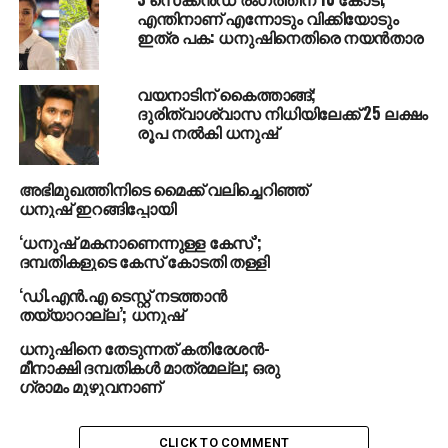
പഠിച്ചിരുന്നതെന്നും ടീച്ചര്‍ പറഞ്ഞു. സ്‌കൂളിലെ രേഖകള്‍
എന്തിനാണ് എന്നോടും വിക്കിയോടും
തന്നെയാണ് യഥാര്‍ത്ഥ രേഖകളെന്നും
ഇത്ര പക: ധനുഷിനെതിരെ നയൻതാര
പത്താംക്ലാസിലെ മാര്‍ക്ക് ലിസ്റ്റ് ഒരു സര്‍ക്കാര്‍
രേഖയാണെന്നും ടീച്ചര്‍ കൂട്ടിച്ചേര്‍ത്തു. സംവിധായകന്‍
വയനാടിന് കൈത്താങ്ങ്;
കസ്തൂരിരാജയും വിജയലക്ഷ്മിയും തന്നെയാണ്
ദുരിത്വാശ്വാസ നിധിയിലേക്ക് 25 ലക്ഷം
ധനുഷിന്റെ മാതാപിതാക്കള്‍. ധനുഷ് മകനാണെന്ന്
രൂപ നൽകി ധനുഷ്
പറഞ്ഞ് ദമ്പതികള്‍ രംഗത്തെത്തിയത്
അറിഞ്ഞിരുന്നുവെന്നും അതു കേട്ടപ്പോള്‍ ദും:ഖം
അഭിമുഖത്തിനിടെ മൈക്ക് വലിച്ചെറിഞ്ഞ്
തോന്നിയെന്നും അവര്‍ പറഞ്ഞു.
ധനുഷ് ഇറങ്ങിപ്പോയി
‘ധനുഷ് മകനാണെന്നുള്ള കേസ്’;
ദമ്പതികളുടെ കേസ് കോടതി തള്ളി
‘ഡി.എന്‍.എ ടെസ്റ്റ് നടത്താന്‍
തയ്യാറാല്ല’; ധനുഷ്
ധനുഷിനെ തേടുന്നത് കതിരേശന്‍-
മീനാക്ഷി ദമ്പതികള്‍ മാത്രമല്ല; ഒരു
ഗ്രാമം മുഴുവനാണ്
CLICK TO COMMENT