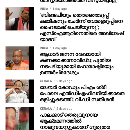
INDIA
1 day ago
‘ബിജെപിയും തെരഞ്ഞെടുപ്പ്
കമ്മീഷനും ചേർന്ന് വോട്ടെടുപ്പിനെ
ഹൈജാക്ക് ചെയ്യുന്നു’;
എസ്ഐആറിനെതിരെ അഖിലേഷ്
യാദവ്
INDIA
1 day ago
ആധാർ ജനന രേഖയായി
കണക്കാക്കാനാവില്ല; പുതിയ
നടപടിയുമായി മഹാരാഷ്ട്രയും
ഉത്തർപ്രദേശും
KERALA
2 days ago
ലേബര്‍ കോഡും പിഎം ശ്രീ
പോലെ എല്‍ഡിഎഫിലറിയിക്കാതെ
ഒളിച്ചുകടത്തി; വി.ഡി സതീശന്‍
KERALA
2 days ago
പാലക്കാട് തെരുവുനായ
ആക്രമണത്തില്‍
നാലുവയസ്സുകാരന് ഗുരുതര