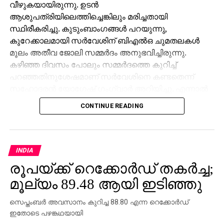
വീഴുകയായിരുന്നു. ഉടന്‍
ആശുപത്രിയിലെത്തിച്ചെങ്കിലും മരിച്ചതായി
സ്ഥിരീകരിച്ചു. കുടുംബാംഗങ്ങള്‍ പറയുന്നു,
കുറേക്കാലമായി സര്‍വേശിന് ബിഎല്‍ഒ ചുമതലകള്‍
മൂലം അതീവ ജോലി സമ്മര്‍ദം അനുഭവിച്ചിരുന്നു.
കഴിഞ്ഞ ദിവസം പോലും സമ്മര്‍ദത്തെ കുറിച്ച്
പറഞ്ഞതിനുശേഷമാണ് സര്‍വേശിനെ കണ്ടതെന്ന്
സഹോദരന്‍ യോഗേഷ് ഗംഗ്വാര്‍ അറിയിച്ചു. എന്നാല്‍
ജോലി സമ്മര്‍ദമാണ് മരണകാരണമെന്ന് കുടുംബം
CONTINUE READING
ആരോപിച്ചിട്ടും അത് ജില്ലാ ഭരണകൂടം നിഷേധിച്ചു.
ബിഎല്‍ഒമാര്‍ക്കു മേല്‍ അതിക്രമമായ
സമ്മര്‍ദമൊന്നുമില്ലെന്നും സര്‍വേശ് കേസില്‍
ജോലിസമ്മര്‍ദം കണ്ടെത്താനായിട്ടില്ലെന്നുമാണ്
INDIA
എസ്ഡിഎം പ്രമോദ് കുമാര്‍ പറഞ്ഞത്. മരണവുമായി
രൂപയ്ക്ക് റെക്കോര്‍ഡ് തകര്‍ച്ച;
ബന്ധപ്പെട്ട കൂടുതല്‍ റിപ്പോര്‍ട്ടുകള്‍ ശേഖരിക്കാനായി
മൂല്യം 89.48 ആയി ഇടിഞ്ഞു
അന്വേഷണം തുടരുകയാണ്.
സെപ്തംബര്‍ അവസാനം കുറിച്ച 88.80 എന്ന റെക്കോര്‍ഡ്
ഇതോടെ പഴങ്കഥയായി