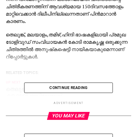
ചിത്രീകരണത്തിന് ആവശ്യമായ 150ദിവസത്തോളം
മാറ്റിവെക്കാന്‍ ദിലീപിനില്ലെന്നതാണ് പിന്‍മാറാന്‍
കാരണം.
തെലുങ്ക്, മലയാളം,തമിഴ്,ഹിന്ദി ഭാഷകളിലായി പ്രമുഖ
ടോളിവുഡ് സംവിധായകന്‍ കോടി രാമകൃഷ്ണ ഒരുക്കുന്ന
ചിത്രത്തില്‍ അനുഷ്‌കഷെട്ടി നായികയാകുമെന്നാണ്
റിപ്പോര്‍ട്ടുകള്‍.
RELATED TOPICS:
UP NEXT
തെലുങ്ക് പ്രേമത്തിന്റെ ബോക്‌സ് ഓഫീസ്
CONTINUE READING
കളക്ഷന്‍ അറിയേണ്ടേ?
ADVERTISEMENT
DON'T MISS
കാറ്റൂരി വിട്ടപ്പോൾ ഷാജൻ സ്‌കറിയക്കും
YOU MAY LIKE
മനസ്സിലായി, ‘കാവി ഭീകരത ഉണ്ട്’