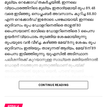
മൂല്യം റെക്കോഡ് തകര്‍ച്ചയില്‍. ഇന്നലെ
വ്യാപാരത്തിനിടെ മൂല്യം ഇതാദ്യമായി രൂപ 89.48
വരെ ഇടിഞ്ഞു. സെപ്തംബര്‍ അവസാനം കുറിച്ച 88.80
എന്ന റെക്കോര്‍ഡ് ഇതോടെ പഴങ്കഥയായി. ഇന്നലെ
ഒറ്റദിവസം രൂപ ഡോളറിനെതിരെ താഴ്ന്നത് 80
പൈസയാണ്. രാവിലെ ഡോളറിനെതിരെ 3 പൈസ
ഉയര്‍ന്ന് വ്യാപാരം തുടങ്ങിയ ശേഷമായിരുന്നു
രൂപയുടെ വന്‍ വീഴ്ച്ച. കഴിഞ്ഞ മേയ് 8നു ശേഷം രൂപ
ഒറ്റദിവസം ഇത്രയും താഴുന്നത് ആദ്യം. മേയ് 8ന് 89
പൈസ ഇടിഞ്ഞിരുന്നു. യുഎസില്‍ അടിസ്ഥാന
പലിശനിരക്ക് കുറയാനുള്ള സാധ്യത മങ്ങിയതിനാല്‍
ഡോളര്‍ നടത്തുന്ന മുന്നറ്റത്തിലാണ് രൂപയ്ക്ക്
അടിപതറിയത്. യൂറോ, യെന്‍, പൗണ്ട് തുടങ്ങി
ലോകത്തെ ആറ് പ്രധാന കറന്‍സികള്‍ക്കെതിരായ
യു.എസ് ഡോളര്‍ ഇന്‍ഡക്‌സ് ഏതാനും ദിവസങ്ങള്‍ക്ക്
CONTINUE READING
മുമ്പുവരെ 98ല്‍ ആയിരുന്നത് ഇപ്പോള്‍ 100ന്
മുകളിലെത്തി. കേന്ദ്രബാങ്കായ യുഎസ് ഫെഡറല്‍
റിസര്‍വ് ഡിസംബറിലെ പണനയ നിര്‍ണയയോഗത്തില്‍
പലിശനിരക്ക് കുറയ്ക്കാന്‍ സാധ്യത ഇല്ല. ഇന്ത്യന്‍
KERALA