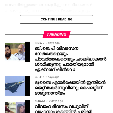
വേഷനിര്‍ണ്ണയത്തിനെക്കുറിച്ചും സംവിധായകന്‍
പറഞ്ഞു. ഒരുകഥാപാത്രത്തിന് മമ്മൂട്ടി ഏറ്റവും
അനുയോജ്യനാണെന്ന് തോന്നിയതിനാല്‍
CONTINUE READING
എക്‌സിക്യൂട്ടീവ് പ്രൊഡ്യൂസര്‍ വിവേക് ദാമോദരന്‍
വഴിയാണ് മമ്മൂട്ടിയെ സമീപിച്ചത്. ഇതിനകം തന്നെ
തങ്ങള്‍ക്ക് മനസ്സിലുണ്ടായിരുന്നതുപോലെ തന്നെയാണ്
TRENDING
പൃഥ്വിരാജും ആ വേഷം മമ്മൂക്ക ചെയ്യണം എന്ന്
INDIA
2 days ago
നിര്‍ദേശിച്ചതെന്നും അദ്ദേഹം വെളിപ്പെടുത്തി. ജിതിന്‍
ബി.ജെ.പി ശിവസേന
നേതാക്കളെയും
കെ. ജോസ് പറഞ്ഞു പോലെ, വിനായകന്‍ അവതരിപ്പിച്ച
പ്രവര്‍ത്തകരെയും ചാക്കിലാക്കാന്‍
വേഷം തന്നെയാണ് ആദ്യം പൃഥ്വിരാജിന്
ശ്രമിക്കുന്നു; പരാതിയുമായി
പരിഗണിച്ചത്. മമ്മൂട്ടി കമ്പനി നിര്‍മിച്ച ‘കളങ്കാവല്‍’
ഏക്‌നാഥ് ഷിന്‍ഡെ
നവംബര്‍ 27ന് തീയേറ്ററുകളില്‍ റിലീസ് ചെയ്യും.
GULF
2 days ago
ദുബൈ എയര്‍ഷോയില്‍ ഇന്ത്യന്‍
ജെറ്റ് തകര്‍ന്നുവീണു; പൈലറ്റിന്
ദാരുണാന്ത്യം
KERALA
2 days ago
വിവാഹ ദിവസം വധുവിന്
വാഹനാപകടത്തില്‍ പരിക്ക്;