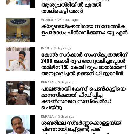
ആശുപത്രിയില്‍ എത്തി
താലികെട്ടി വരന്‍
WORLD
23 hours ago
ക്യൂബയ്ക്കെതിരായ സാമ്പത്തിക
ഉപരോധം പിന്‍വലിക്കണം: യു.എന്‍
INDIA
2 days ago
കേന്ദ്ര സര്‍ക്കാര്‍ സംസ്‌കൃതത്തിന്
2400 കോടി രൂപ അനുവദിച്ചപ്പോള്‍
തമിഴിന് 150 കോടി രൂപ മാത്രമാണ്
അനുവദിച്ചത്: ഉദയനിധി സ്റ്റാലിന്‍
KERALA
2 days ago
പാലത്തായി കേസ്; പെൺകുട്ടിയെ
മാനസികമായി പീഡിപ്പിച്ച
കൗൺസലറെ സസ്പെൻഡ്
ചെയ്തു
KERALA
3 days ago
ശബരിമല സ്വര്‍ണ്ണക്കൊള്ളയ്ക്ക്
പിണറായി ടച്ച് ഉണ്ട്; പങ്ക്