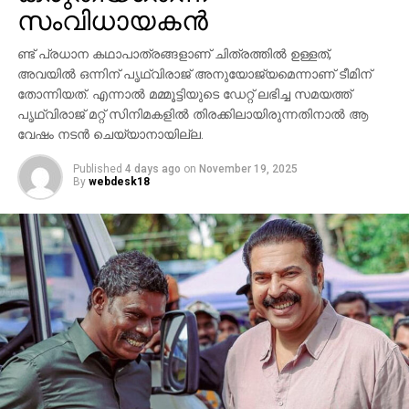
ശ്രദ്ധേയമാക്കി. ചിത്രത്തില്‍ പ്രിയങ്ക ചോപ്ര
സംവിധായകന്‍
മന്ദാകിനിയായി, പൃഥ്വിരാജ് സുകുമാരന്‍ കുംബയായി
പ്രത്യക്ഷപ്പെടും. 2027ലെ സങ്ക്രാന്തി റിലീസിനായി
ണ്ട് പ്രധാന കഥാപാത്രങ്ങളാണ് ചിത്രത്തില്‍ ഉള്ളത്,
‘വാരണസി’ ഒരുക്കപ്പെടുന്നുണ്ട്. എന്നാല്‍
അവയില്‍ ഒന്നിന് പൃഥ്വിരാജ് അനുയോജ്യമെന്നാണ് ടീമിന്
തോന്നിയത്. എന്നാല്‍ മമ്മൂട്ടിയുടെ ഡേറ്റ് ലഭിച്ച സമയത്ത്
ചിത്രത്തെക്കാള്‍ വലിയ ചര്‍ച്ചയാകുന്നത്
പൃഥ്വിരാജ് മറ്റ് സിനിമകളില്‍ തിരക്കിലായിരുന്നതിനാല്‍ ആ
സംവിധായകന്റെ പ്രസ്താവനയും അതിനുശേഷം
വേഷം നടന്‍ ചെയ്യാനായില്ല.
ഉയര്‍ന്ന പ്രതിഷേധങ്ങളുമാണ്.
Published
4 days ago
on
November 19, 2025
By
webdesk18