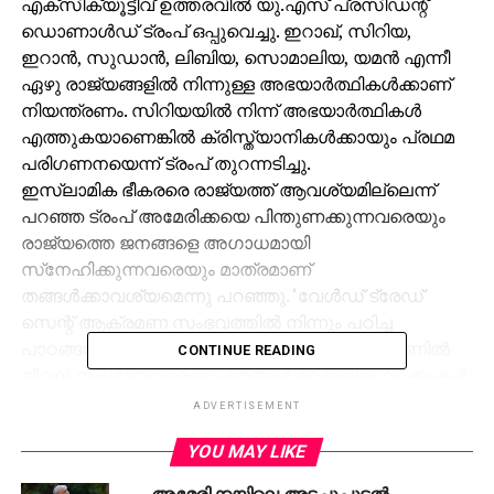
എക്‌സിക്യൂട്ടീവ് ഉത്തരവില്‍ യു.എസ് പ്രസിഡന്റ്
ഡൊണാള്‍ഡ് ട്രംപ് ഒപ്പുവെച്ചു. ഇറാഖ്, സിറിയ,
ഇറാന്‍, സുഡാന്‍, ലിബിയ, സൊമാലിയ, യമന്‍ എന്നീ
ഏഴു രാജ്യങ്ങളില്‍ നിന്നുള്ള അഭയാര്‍ത്ഥികള്‍ക്കാണ്
നിയന്ത്രണം. സിറിയയില്‍ നിന്ന് അഭയാര്‍ത്ഥികള്‍
എത്തുകയാണെങ്കില്‍ ക്രിസ്ത്യാനികള്‍ക്കായും പ്രഥമ
പരിഗണനയെന്ന് ട്രംപ് തുറന്നടിച്ചു.
ഇസ്‌ലാമിക ഭീകരരെ രാജ്യത്ത് ആവശ്യമില്ലെന്ന്
പറഞ്ഞ ട്രംപ് അമേരിക്കയെ പിന്തുണക്കുന്നവരെയും
രാജ്യത്തെ ജനങ്ങളെ അഗാധമായി
സ്‌നേഹിക്കുന്നവരെയും മാത്രമാണ്
തങ്ങള്‍ക്കാവശ്യമെന്നു പറഞ്ഞു. ‘വേള്‍ഡ് ട്രേഡ്
സെന്റ് ആക്രമണ സംഭവത്തില്‍ നിന്നും പഠിച്ച
പാഠങ്ങള്‍ ഞങ്ങള്‍ ഒരിക്കലും മറക്കില്ല. പെന്റഗണില്‍
CONTINUE READING
ജീവന്‍ നഷ്ടമായവരെയും ഞങ്ങള്‍ മറക്കില്ല. വാക്കുകള്‍
കൊണ്ടു മാത്രമല്ല നടപടികള്‍ കൊണ്ടും ഞങ്ങള്‍
ADVERTISEMENT
ആക്രമണത്തിനിരയായവരോട് ആദരവ് കാണിക്കും.
YOU MAY LIKE
അതാണ് ഇപ്പോള്‍ അമേരിക്കയില്‍ ഞാന്‍ ചെയ്യുന്നത്’-
ട്രംപ് പറഞ്ഞു.
അമേരിക്കയിലെ അടച്ചുപൂട്ടല്‍