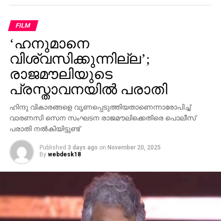
പാര്‍ട്ടിക്ക് ഒരു കുഴപ്പവുമില്ലെന്ന് പറയാന്‍ എം.വി
ഗോവിന്ദന് മാത്രമേ കഴിയൂവെന്നും വി.ഡി സതീശന്‍
FILM
പരിഹസിച്ചു. എന്തുകൊണ്ട് ദേവസ്വം ബോര്‍ഡ്
‘ഹനുമാനെ
പോറ്റിക്കെതിരെ പരാതി നല്‍കിയില്ലെന്നും പോറ്റി
കുടുങ്ങിയാല്‍ പലരും കുടുങ്ങും എന്ന് സിപിഎമ്മിന്
വിശ്വസിക്കുന്നില്ല’;
അറിയാമായിരുന്നുവെന്നും അദ്ദേഹം കൂട്ടിച്ചേര്‍ത്തു.
രാജമൗലിയുടെ
പ്രസ്താവനയില്‍ പരാതി
ഹിന്ദു വികാരങ്ങളെ വൃണപ്പെടുത്തിയതാണെന്നാരോപിച്ച്
വാരണസി സെന സംഘടന രാജമൗലിക്കെതിരെ പൊലീസ്
പരാതി നല്‍കിയിട്ടുണ്ട്
Published
3 days ago
on
November 20, 2025
By
webdesk18